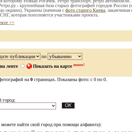
мя которому Новый Рогачик. Ретро транспорт, ретро автомобили. 
етро.ру - крупнейшая база старых фотографий городов России (
до окраин), Украины (начиная с
фото старого Киева
, заканчивая
СНГ, которая пополняется участниками проекта.
екте >>
по
новое!
на ленте
Показать на карте
фотографий на
0
страницах. Показаны фото: с 0 по 0.
 город:
можете найти свой город при помощи алфавита):