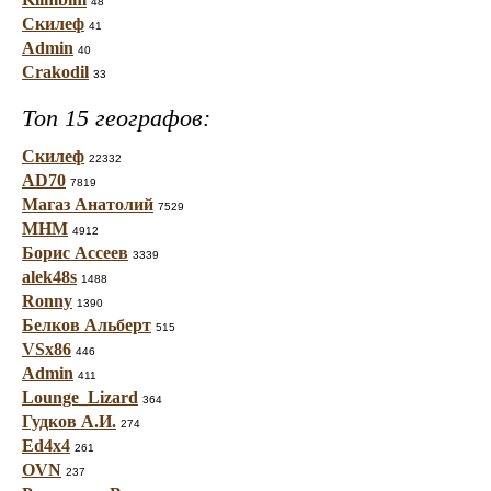
48
Скилеф
41
Admin
40
Crakodil
33
Топ 15 географов:
Скилеф
22332
AD70
7819
Магаз Анатолий
7529
МНМ
4912
Борис Ассеев
3339
alek48s
1488
Ronny
1390
Белков Альберт
515
VSx86
446
Admin
411
Lounge_Lizard
364
Гудков А.И.
274
Ed4x4
261
OVN
237