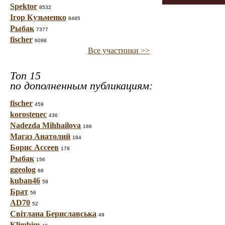
Spektor
8532
Ігор Кузьменко
8485
Рыбак
7377
fischer
6098
Все участники >>
Топ 15
по дополненным публикациям:
fischer
459
korostenec
436
Nadezda Mihhailova
186
Магаз Анатолий
184
Борис Ассеев
178
Рыбак
156
ggeolog
88
kuban46
59
Брат
56
AD70
52
Світлана Бериславська
49
Klimbim