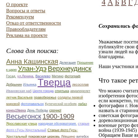
4
А
Б
В
Г
О проекте
Вопросы и ответы
Рекомендуем
Отказ от ответственности
Сохранились фо
Правообладателям
Реклама на проекте
Уважаемые посетит
публикуйте свои ф
Слова для поиска:
узнали людей на ф
благодарны.
Анна Кашинская
Делегация
Прошение
Наши участники им
Улан-Удэ
Верхнеудинск
к царю
Госад.
ул.Ленина.
Василево
Митино
фотограф
Что такое ре
Тверца
Добрынин
Ильинка
лесосплав
Что можно считат
Ивановская наб
Центр города
откртыка
авиаперелет
изобретения фотос
летчик Васильев
правобережье
солдаты первой
если конкретно, то
мировой
фотопавильон
Купеческий особняк
лабаз
фотографии г. Нов
назвать и старинн
конец19века
День Победы
срочно!
Весьегонск
1900-1909
советская фотограф
дореволюционная ф
Ярославская улица
народная обсерватория.
старые
военные ретро фот
война (1939-1945)
фото г.Гусь-Хрустальный
Старые фото Гусь-
Обращаем Ваше вн
Хрустальный
покровская церковь
Лёвшино
витебск