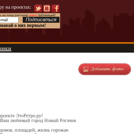
ру на проектах:
 на нашу рассылку
новых
публикаций!
знавай о них первым!
ники
 проекте ЭтоРетро.ру!
л Ваш любимый город Новый Рогачик
 домов, площадей, жизнь горожан