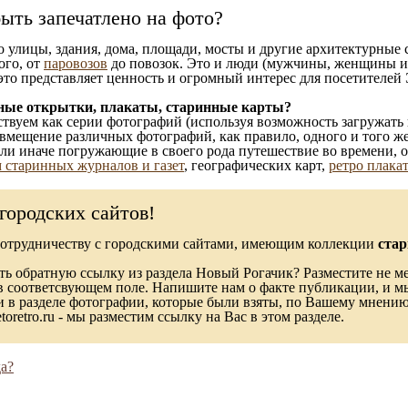
ыть запечатлено на фото?
то улицы, здания, дома, площади, мосты и другие архитектурные
ого, от
паровозов
до повозок. Это и люди (мужчины, женщины и д
это представляет ценность и огромный интерес для посетителей 
ные открытки, плакаты, старинные карты?
твуем как серии фотографий (используя возможность загружать 
вмещение различных фотографий, как правило, одного и того же
 или иначе погружающие в своего рода путешествие во времени, 
 старинных журналов и газет
, географических карт,
ретро плака
городских сайтов!
сотрудничеству с городскими сайтами, имеющим коллекции
стар
ь обратную ссылку из раздела Новый Рогачик? Разместите не ме
в соответсвующем поле. Напишите нам о факте публикации, и м
в разделе фотографии, которые были взяты, по Вашему мнению, 
toretro.ru - мы разместим ссылку на Вас в этом разделе.
а?