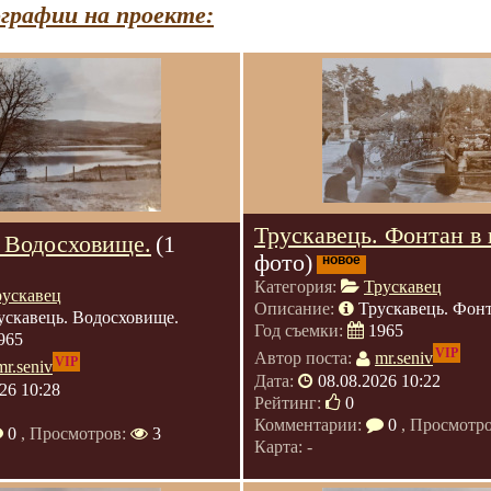
графии на проекте:
Трускавець. Фонтан в 
. Водосховище.
(1
фото)
новое
Категория:
Трускавец
рускавец
Описание:
Трускавець. Фонт
ускавець. Водосховище.
Год съемки:
1965
965
VIP
Автор поста:
mr.seniv
VIP
mr.seniv
Дата:
08.08.2026 10:22
26 10:28
Рейтинг:
0
Комментарии:
0
, Просмотр
0
, Просмотров:
3
Карта: -