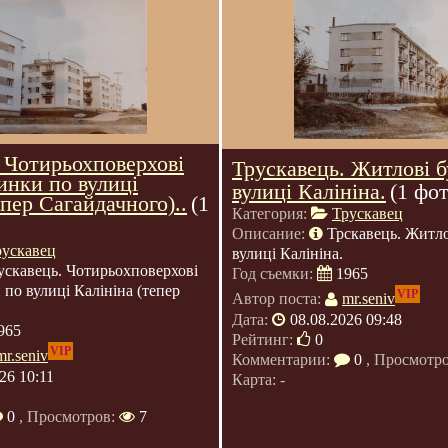
 Чотирьохповерхові
Трускавець. Житлові 
инки по вулиці
вулиці Калініна.
(1 фот
епер Сагайдачного)..
(1
Категория:
Трускавец
Описание:
Трскавець. Житло
рускавец
вулиці Калініна.
ускавець. Чотирьохповерхові
Год съемки:
1965
 по вулиці Калініна (тепер
VIP
Автор поста:
mr.seniv
Дата:
08.08.2026 09:48
965
Рейтинг:
0
VIP
mr.seniv
Комментарии:
0
, Просмотр
26 10:11
Карта: -
0
, Просмотров:
7