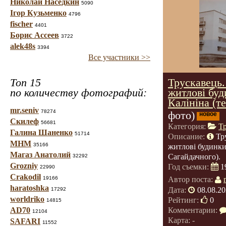
Николай Наседкин
5090
Ігор Кузьменко
4796
fischer
4401
Борис Ассеев
3722
alek48s
3394
Все участники >>
Топ 15
Трускавець.
по количеству фотографий:
житлові буд
Калініна (т
mr.seniv
78274
фото)
новое
Скилеф
56681
Категория:
Т
Галина Шаненко
51714
Описание:
Тр
МНМ
35166
житлові будинки
Магаз Анатолий
Сагайдачного).
32292
Grozniy
Год съемки:
1
22990
Crakodil
19166
Автор поста:
haratoshka
Дата:
08.08.20
17292
worldriko
Рейтинг:
0
14815
Комментарии:
AD70
12104
Карта: -
SAFARI
11552