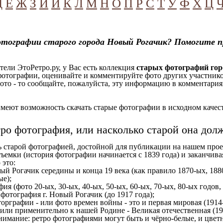
Д
Е
Ж
З
И
Й
К
Л
М
Н
О
П
Р
С
Т
У
Ф
Х
Ц
тографии старого города Новый Рогачик? Помогите п
ели ЭтоРетро.ру, у Вас есть коллекция
старых фотографий го
отографии, оценивайте и комментируйте фото других участников
ото - то сообщайте, пожалуйста, эту информацию в комментариях
еют возможность скачать старые фотографии в исходном качеств
тро фотография, или насколько старой она дол
ь старой фотографией, достойной для публикации на нашем прое
ъемки (история фотографии начинается с 1839 года) и заканчивая
 это:
ый Рогачик середины и конца 19 века (как правило 1870-ых, 1880
ые);
ия (фото 20-ых, 30-ых, 40-ых, 50-ых, 60-ых, 70-ых, 80-ых годов,
отография г. Новый Рогачик (до 1917 года);
орграфии - или фото времен войны - это и первая мировая (1914-
 или применительно к нашей Родине - Великая отечественная (1
имание: ретро фотографиями могут быть и чёрно-белые, и цветн