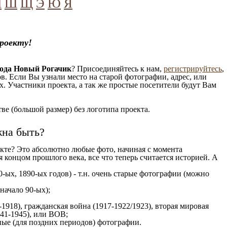
Ч
Ш
Щ
Э
Ю
Я
роекту!
рода Новый Рогачик
? Присоединяйтесь к нам,
регистрируйтесь
,
. Если Вы узнали место на старой фотографии, адрес, или
. Участники проекта, а так же простые посетители будут Вам
е (большой размер) без логотипа проекта.
жна быть?
кте? Это абсолютно любые фото, начиная c момента
 концом прошлого века, все что теперь считается историей. А
-ых, 1890-ых годов) - т.н. очень старые фотографии (можно
 начало 90-ых);
1918), гражданская война (1917-1922/1923), вторая мировая
941-1945), или ВОВ;
ые (для поздних периодов) фотографии.