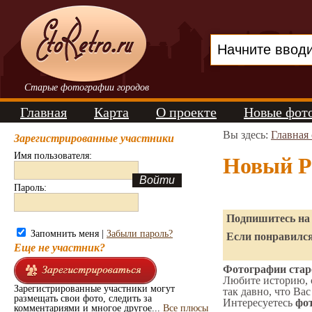
Старые фотографии городов
Главная
Карта
О проекте
Новые фот
Вы здесь:
Главная
Зарегистрированные участники
Имя пользователя:
Новый Р
Пароль:
Подпишитесь на 
Запомнить меня |
Забыли пароль?
Если понравился
Еще не участник?
Фотографии стар
Любите историю, 
Зарегистрированные участники могут
так давно, что Вас
размещать свои фото, следить за
Интересуетесь
фот
комментариями и многое другое...
Все плюсы