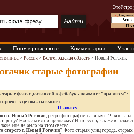
ЭтоРетро.
(!)
Подпишись
И у
о
Популярные фото
Комментарии
Участ
 страница
>
Россия
>
Волгоградская область
> Новый Рогачик
огачик старые фотографии
старые фото с доставкой в фейсбук - нажмите "нравится":
 проект в целом - нажмите:
Нравится
ого г. Новый Рогачик
, ретро фотографии начиная с 19 века - на
старину? Ностальгия по прошлому? Интересно, как же выгляде
 даже еще не было на этом свете?
о старого г. Новый Рогачик
? Фото старых улиц города, старых