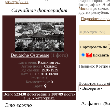
старого города, и
регистрации >>
фотографиях. ЭтоР
Москвы
до самых 
Случайная фотография
других республик 
Подробнее о про
(Просмотров: 7529)
Сортировать по
Deutsche Ostmesse
(1 фото)
Показать 
Категория:
Калининград
Автор поста:
Скилеф
Найдено:
0
ретро 
Год съемки:
1930-1939
Дата:
03.03.2016 06:00
Рейтинг:
0
Комментарии:
0
Посмотреть другой
Карта:
Всего
523438
фотографий в
300789
постах
в
5257
категориях.
Алфавит
(Вы 
Это важно