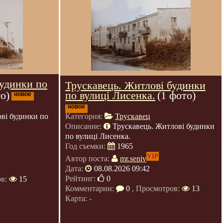
будинки по
Трускавець. Житлові будинки
по вулиці Лисенка.
(1 фото)
о)
новое
новое
Категория:
Трускавец
ві будинки по
Описание:
Трускавець. Житлові будинки
по вулиці Лисенка.
Год съемки:
1965
VIP
Автор поста:
mr.seniv
Дата:
08.08.2026 09:42
Рейтинг:
0
ов:
15
Комментарии:
0
, Просмотров:
13
Карта: -