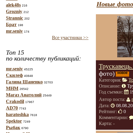
Новые фото
alek48s
216
Grozniy
212
Strannic
202
Брат
198
mr.seniv
174
Все участники >>
Топ 15
по количеству публикаций:
Трускавець
mr.seniv
45225
фото)
новое
Скилеф
40848
Категория:
Т
Галина Шаненко
32703
Описание:
Тр
МНМ
26542
Год съемки:
1
Магаз Анатолий
25449
Автор поста:
Crakodil
17967
Дата:
08.08.20
AD70
7743
Рейтинг:
0
haratoshka
7618
Комментарии:
Spektor
7249
Карта: -
Рыбак
6790