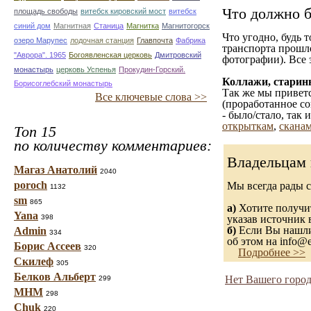
Что должно б
площадь свободы
витебск кировский мост
витебск
синий дом
Магнитная
Станица
Магнитка
Магнитогорск
Что угодно, будь 
озеро Марупес
лодочная станция
Главпочта
Фабрика
транспорта прошл
"Аврора". 1965
Богоявленская церковь
Дмитровский
фотографии). Все 
монастырь
церковь Успенья
Прокудин-Горский.
Коллажи, старин
Борисоглебский монастырь
Так же мы приветс
Все ключевые слова >>
(проработанное со
- было/стало, так
открыткам
,
сканам
Топ 15
по количеству комментариев:
Владельцам 
Магаз Анатолий
2040
poroch
Мы всегда рады 
1132
sm
865
а)
Хотите получит
Yana
398
указав источник 
б)
Если Вы нашли 
Admin
334
об этом на info@e
Борис Ассеев
320
Подробнее >>
Скилеф
305
Белков Альберт
Нет Вашего город
299
МНМ
298
Chuk
220