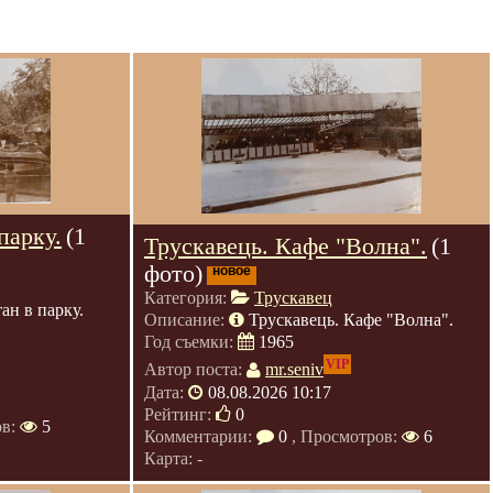
парку.
(1
Трускавець. Кафе "Волна".
(1
фото)
новое
Категория:
Трускавец
ан в парку.
Описание:
Трускавець. Кафе "Волна".
Год съемки:
1965
VIP
Автор поста:
mr.seniv
Дата:
08.08.2026 10:17
Рейтинг:
0
ов:
5
Комментарии:
0
, Просмотров:
6
Карта: -