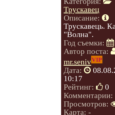
Категория:
Трускавец
Описание:
Трускавець. К
"Волна".
Год съемки:
Автор поста:
VIP
mr.seniv
Дата:
08.08
10:17
Рейтинг:
0
Комментарии:
Просмотров:
Карта: -