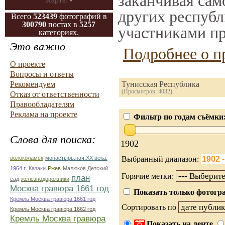
заканчивая само
других республ
Всего
523439
фотографий в
300790
постах в
5257
участниками пр
категориях.
Это важно
Подробнее о п
О проекте
Вопросы и ответы
Рекомендуем
Тунисская Республика
(Просмотров: 4032)
Отказ от ответственности
Правообладателям
Реклама на проекте
Фильтр по годам съёмки
Слова для поиска:
1902
волоколамск
монастырь.нач.ХХ века.
Выбранный диапазон:
1964 г.
Казаки
Ржев
Малюков Детский
Горячие метки:
план
сад
железнодорожники
Москва гравюра 1661 год
Показать только фотогра
Кремль Москва гравюра 1661 год
Сортировать по
Кремль Москва гравюра 1662 год
Кремль Москва гравюра
Показать на ленте