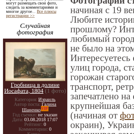
Фотографии ст
могут размещать свои фото,
начиная с 19 ве
следить за комментариями и
многое другое...
Все плюсы
регистрации >>
Любите историю
Случайная
прошлому? Инт
фотография
любимый город 
не было на этом
Интересуетесь
улиц города, с
горожан старог
транспорт, ретр
Гробница в долине
Иосафата, 1804
(1 фото)
запечатлено на
Категория:
Израиль
крупнейшая баз
Автор поста:
Галина
VIP
Шаненко
(начиная от
фо
Год съемки:
не указан
Дата:
03.08.2018 17:07
окраин), Украи
Рейтинг:
0
Комментарии:
0
Карта:
-