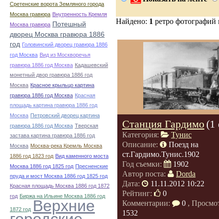
Сретенские ворота Земляного города
Москва гравюра
Внутренность Кремля
Найдено:
1
ретро фотографий
Потешный
Москва гравюра
дворец Москва гравюра 1886
год
Головинский дворец гравюра 1886
год Москва
Вид из Москворечья
гравюра 1886 год Москва
Кадашевский
монетный двор гравюра 1886 год
Москва
Красное крыльцо картина
гравюра 1886 год Москва
Красная
площадь картина гравюра 1886 год
Москва
Петровский дворец картина
Станция Гардимо
(1
гравюра 1886 год Москва
Тверская
Категория:
Тунис
застава картина гравюра 1886 год
Описание:
Поезд на
Москва
Москва-река Кремль Москва
ст.Гардимо.Тунис.1902
1886 год 1823 год
Вид каменного моста
Год съемки:
1902
Москва 1886 год 1825 год
Пресненские
Автор поста:
Dorda
пруда и мост Москва 1886 год 1825 год
Дата:
11.11.2012 10:22
Красная площадь Москва 1886 год 1872
Рейтинг:
0
год
Биржа на Ильине Москва 1886 год
Верхние
Комментарии:
0
, Просмо
1872 год
1532