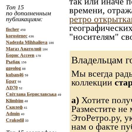
так или иначе 
Топ 15
времени, отраж
по дополненным
ретро открытк
публикациям:
географических
fischer
459
"носителям" св
korostenec
436
Nadezda Mihhailova
186
Магаз Анатолий
184
Борис Ассеев
178
Владельцам г
Рыбак
156
ggeolog
88
Мы всегда рад
kuban46
59
коллекции
ста
Брат
56
AD70
52
Світлана Бериславська
49
а)
Хотите получ
Klimbim
48
Разместите не 
Скилеф
41
Admin
40
ЭтоРетро.ру, 
Crakodil
33
нам о факте пу