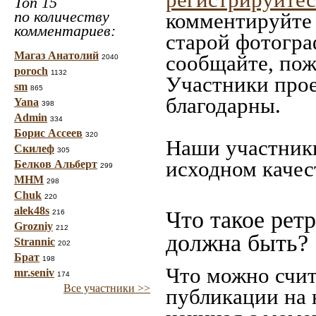
Топ 15
по количеству
комментируйте 
комментариев:
старой фотограф
Магаз Анатолий
сообщайте, пож
2040
poroch
1132
Участники прое
sm
865
благодарны.
Yana
398
Admin
334
Борис Ассеев
320
Наши участники
Скилеф
305
исходном качес
Белков Альберт
299
МНМ
298
Chuk
220
alek48s
Что такое рет
216
Grozniy
212
должна быть?
Strannic
202
Брат
198
Что можно счит
mr.seniv
174
Все участники >>
публикации на 