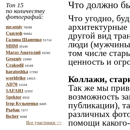
Что должно бы
Топ 15
по количеству
фотографий:
Что угодно, буд
архитектурные 
mr.seniv
78286
другой вид тра
Скилеф
56681
Галина Шаненко
51714
люди (мужчины,
МНМ
35166
том числе стар
Магаз Анатолий
32292
Grozniy
ценность и огр
22990
Crakodil
19166
haratoshka
17292
Коллажи, стар
worldriko
14815
AD70
Так же мы прив
12104
SAFARI
11552
возможность за
Spektor
8532
публикации), т
Ігор Кузьменко
8485
Рыбак
7377
различных фото
fischer
6098
помощи какого-л
Все участники >>