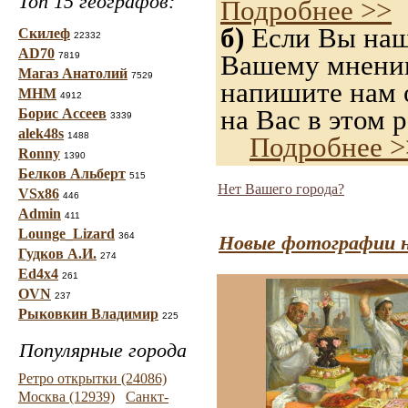
Топ 15 географов:
Подробнее >>
б)
Если Вы нашл
Скилеф
22332
AD70
Вашему мнению,
7819
Магаз Анатолий
7529
напишите нам о
МНМ
4912
на Вас в этом р
Борис Ассеев
3339
alek48s
1488
Подробнее >
Ronny
1390
Белков Альберт
515
Нет Вашего города?
VSx86
446
Admin
411
Lounge_Lizard
364
Новые фотографии н
Гудков А.И.
274
Ed4x4
261
OVN
237
Рыковкин Владимир
225
Популярные города
Ретро открытки (24086)
Москва (12939)
Санкт-