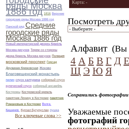
городские
Карта: -
ряды Москва
1886 год
1816
Верхние
Посмотреть дру
городские ряды Москва 1886 год
Средние
Панской ряд
городские ряды
Москва 1886 год
Новый императорский дворец Крмель
Алфавит
(Вы 
Москва рисунок
Терем со стороны
двора Крмель Москва рисунок
Полиция
4
А
Б
В
Г
Д
московский проспект
Горсад
Щ
Э
Ю
Я
Дружинин Крюковская
Жохово
Благовещенский монастырь
пилин
спуск халтурина
соборный спуск
купеческий спуск
соборный ансамбль
Костромы
Костромской кремль
Сохранились фотографии 
памятник Ленину в Костроме
памятник
Романовым в Костроме
Волга.
Уважаемые посе
Кишинев.
Курзал Бугуруслан
пушка
Все ключевые слова >>
фотографий го
регистрируйтес