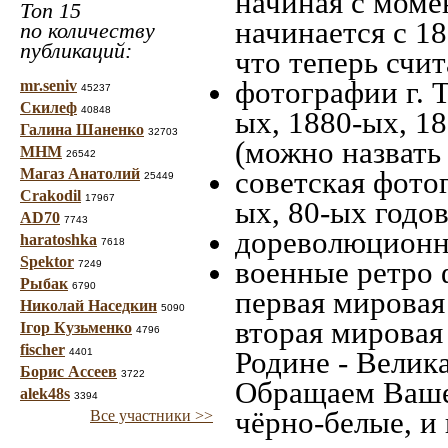
начиная c моме
Топ 15
начинается с 18
по количеству
публикаций:
что теперь счит
фотографии г. Т
mr.seniv
45237
Скилеф
40848
ых, 1880-ых, 18
Галина Шаненко
32703
(можно назвать
МНМ
26542
Магаз Анатолий
советская фотог
25449
Crakodil
17967
ых, 80-ых годов
AD70
7743
дореволюционна
haratoshka
7618
Spektor
военные ретро 
7249
Рыбак
6790
первая мировая 
Николай Наседкин
5090
вторая мировая
Ігор Кузьменко
4796
fischer
Родине - Велик
4401
Борис Ассеев
3722
Обращаем Ваше
alek48s
3394
чёрно-белые, и
Все участники >>