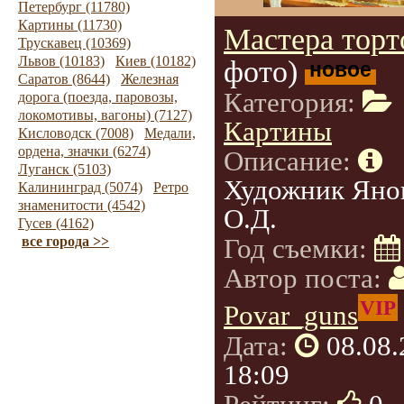
Петербург (11780)
Картины (11730)
Мастера торт
Трускавец (10369)
Львов (10183)
Киев (10182)
фото)
новое
Саратов (8644)
Железная
Категория:
дорога (поезда, паровозы,
локомотивы, вагоны) (7127)
Картины
Кисловодск (7008)
Медали,
ордена, значки (6274)
Описание:
Луганск (5103)
Художник Яно
Калининград (5074)
Ретро
знаменитости (4542)
О.Д.
Гусев (4162)
Год съемки:
все города >>
Автор поста:
VIP
Povar_guns
Дата:
08.08
18:09