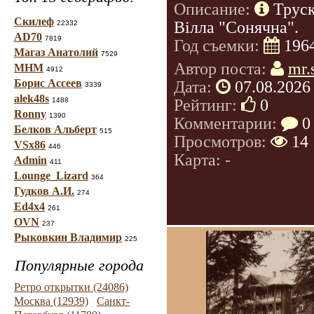
Описание:
Труск
Скилеф
Вілла "Сонячна".
22332
AD70
7819
Год съемки:
196
Магаз Анатолий
7529
Автор поста:
mr.
МНМ
4912
Борис Ассеев
Дата:
07.08.2026
3339
alek48s
Рейтинг:
0
1488
Ronny
1390
Комментарии:
0
Белков Альберт
515
Просмотров:
14
VSx86
446
Карта: -
Admin
411
Lounge_Lizard
364
Гудков А.И.
274
Ed4x4
261
OVN
237
Рыковкин Владимир
225
Популярные города
Ретро открытки (24086)
Москва (12939)
Санкт-