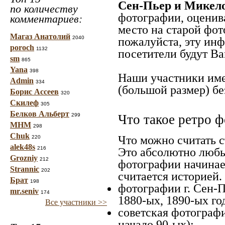
Сен-Пьер и Микел
по количеству
фотографии, оценив
комментариев:
место на старой фот
Магаз Анатолий
2040
пожалуйста, эту ин
poroch
1132
посетители будут Ва
sm
865
Yana
398
Наши участники име
Admin
334
(большой размер) бе
Борис Ассеев
320
Скилеф
305
Белков Альберт
299
Что такое ретро ф
МНМ
298
Chuk
Что можно считать 
220
alek48s
216
Это абсолютно любы
Grozniy
212
фотографии начинает
Strannic
202
считается историей. 
Брат
198
фотографии г. Сен-П
mr.seniv
174
1880-ых, 1890-ых го
Все участники >>
советская фотография
начало 90-ых);