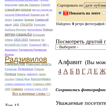
Сергач
Краснодар
парк им. Горького
Сортировать по
старый вид сергача
вид из города на
Показать на ленте
поселок Юбилейный
йошкар-ола
ДК
ленин
Савария
Зеленко
Сомбатхей
Найдено:
0
ретро фотографий
olacity
1920.
ГПУ.ОГПУ
Аэросани
фабрика Меллера
фотоплёнка
Ребёнок
ретро-свадьба
Большая
улица
1910-1915
на
Посмотреть другой г
Лавриков
которой он стоит
Пожарный
980
г.
Акмолинск
Радзивилов Радивилов
Волынь
Радзивилов
Алфавит
(Вы може
Радивилов
Ровенская область
Дубровица
4
А
Б
В
Г
Д
Е
Ж
Горынь
Радивилiв
Полесье
Ковель
райцентр
лиски
Красноуфимск
околица
Новый Двор
старое пожарное депо
Славянск 1890-
Сохранились фотографии 
1925
Славянск
соленое озеро 1920
Все ключевые слова >>
Уважаемые посетите
Топ 15