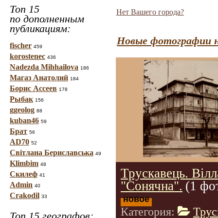
Топ 15
Нет Вашего города?
по дополненным
публикациям:
Новые фотографии н
fischer
459
korostenec
436
Nadezda Mihhailova
186
Магаз Анатолий
184
Борис Ассеев
178
Рыбак
156
ggeolog
88
kuban46
59
Брат
56
AD70
52
Світлана Бериславська
49
Klimbim
48
Трускавець. Вілл
Скилеф
41
"Сонячна".
(1 фо
Admin
40
Crakodil
33
новое
Категория:
Трус
Топ 15 географов: