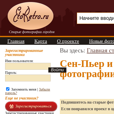
Старые фотографии городов
Главная
Карта
О проекте
Новые фот
Вы здесь:
Главная с
Зарегистрированные
участники
Сен-Пьер и
Имя пользователя:
фотографи
Пароль:
Запомнить меня |
Забыли
пароль?
Еще не участник?
Подпишитесь на старые фото
Если понравился проект в ц
Зарегистрированные участники