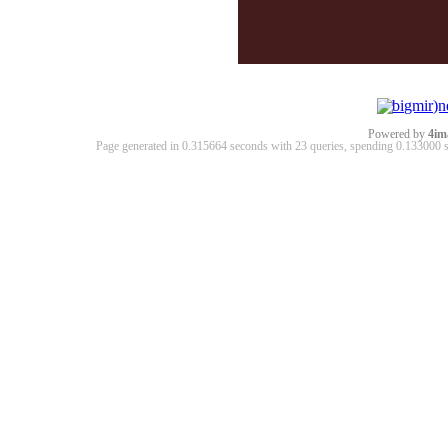
Powered by
4im
Page generated in 0.315664 seconds with 23 queries, spending 0.13300