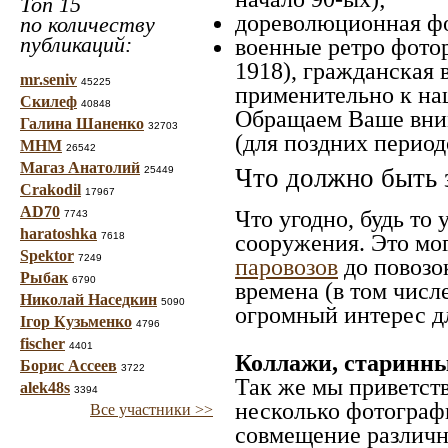
Топ 15
дореволюционная фот
по количеству
публикаций:
военные ретро фотор
1918), гражданская 
mr.seniv
45225
применительно к наш
Скилеф
40848
Обращаем Ваше вним
Галина Шаненко
32703
(для поздних период
МНМ
26542
Магаз Анатолий
Что должно быть 
25449
Crakodil
17967
AD70
Что угодно, будь то
7743
haratoshka
сооружения. Это мо
7618
Spektor
7249
паровозов
до повозо
Рыбак
6790
времена (в том числ
Николай Наседкин
5090
огромный интерес дл
Ігор Кузьменко
4796
fischer
4401
Коллажи, старинны
Борис Ассеев
3722
Так же мы приветст
alek48s
3394
несколько фотографи
Все участники >>
совмещение различн