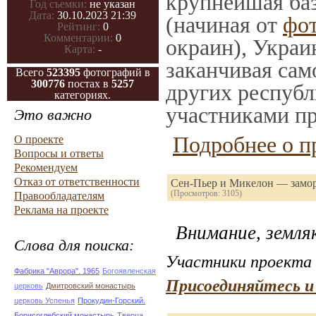
крупнейшая баз
Год съемки:
не указан
Дата:
30.10.2023 21:39
(начиная от
фо
Рейтинг:
0
Комментарии:
0
окраин), Украи
Карта:
-
заканчивая само
Всего
523395
фотографий в
300776
постах в
5257
других республ
категориях.
участниками пр
Это важно
Подробнее о п
О проекте
Вопросы и ответы
Рекомендуем
Отказ от ответственности
Сен-Пьер и Микелон — замор
(Просмотров: 3105)
Правообладателям
Реклама на проекте
Внимание, земля
Слова для поиска:
Участники проекта 
Фабрика "Аврора". 1965
Богоявленская
Присоединяйтесь и
церковь
Дмитровский монастырь
церковь Успенья
Прокудин-Горский.
Борисоглебский монастырь
Тверца.