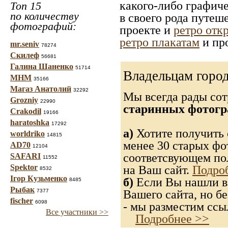
какого-либо графиче
Топ 15
по количеству
в своего рода путеш
фотографий:
проекте и
ретро отк
ретро плакатам
и пр
mr.seniv
78274
Скилеф
56681
Галина Шаненко
51714
Владельцам город
МНМ
35166
Магаз Анатолий
32292
Мы всегда рады со
Grozniy
22990
старинных фотогр
Crakodil
19166
haratoshka
17292
а)
Хотите получить 
worldriko
14815
менее 30 старых фо
AD70
12104
соответсвующем пол
SAFARI
11552
Spektor
на Ваш сайт.
Подро
8532
Ігор Кузьменко
б)
Если Вы нашли в 
8485
Рыбак
Вашего сайта, но бе
7377
fischer
6098
- мы разместим ссыл
Все участники >>
Подробнее >>