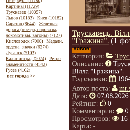
Петербург (11780)
Картины (11729)
Трускавец (10357)
Львов (10183)
Киев (10182)
Саратов (8644)
Железная
дорога (поезда, паровозы,
Трускавець. Вілл
локомотивы, вагоны) (7127)
"Гражина".
(1 фо
Кисловодск (7008)
Медали,
ордена, значки (6274)
новое
Луганск (5103)
Категория:
Трус
Калининград (5074)
Ретро
Описание:
Труск
знаменитости (4542)
Вілла "Гражина".
Гусев (4162)
все города >>
Год съемки:
196
Автор поста:
mr.
Дата:
07.08.2026
Рейтинг:
0
Комментарии:
0
Просмотров:
16
Карта: -