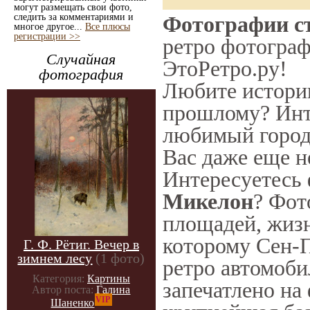
могут размещать свои фото,
следить за комментариями и
Фотографии ст
многое другое...
Все плюсы
регистрации >>
ретро фотограф
Случайная
ЭтоРетро.ру!
фотография
Любите историю
прошлому? Инт
любимый город 
Вас даже еще н
Интересуетесь
Микелон
? Фот
площадей, жизн
которому Сен-П
Г. Ф. Рётиг. Вечер в
зимнем лесу
(1 фото)
ретро автомоби
Категория:
Картины
запечатлено на
Автор поста:
Галина
VIP
Шаненко