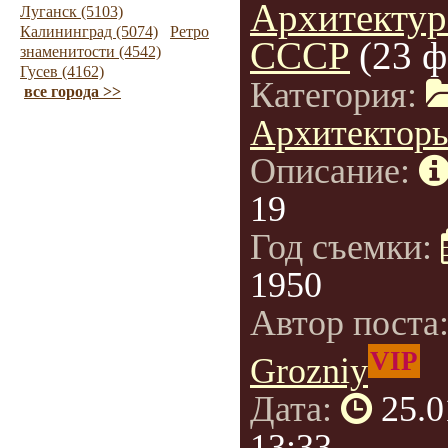
Архитектур
Луганск (5103)
Калининград (5074)
Ретро
СССР
(23 ф
знаменитости (4542)
Гусев (4162)
Категория:
все города >>
Архитектор
Описание:
19
Год съемки:
1950
Автор поста
VIP
Grozniy
Дата:
25.0
13:33