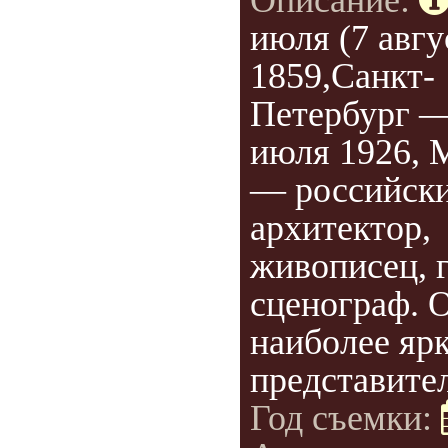
Описание:
июля (7 авгу
1859,Санкт-
Петербург —
июля 1926, 
— российск
архитектор,
живописец, 
сценограф. 
наиболее яр
представител
Год съемки: