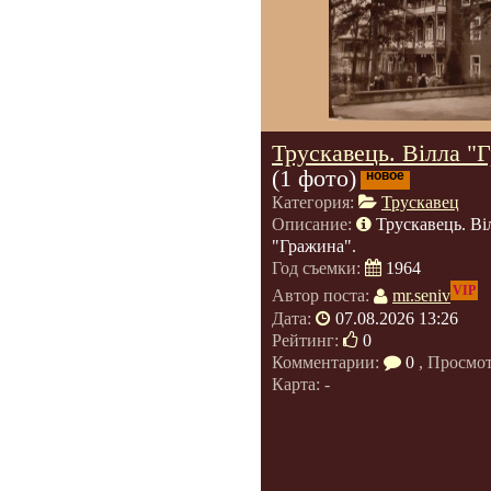
Трускавець. Вілла "
(1 фото)
новое
Категория:
Трускавец
Описание:
Трускавець. Ві
"Гражина".
Год съемки:
1964
VIP
Автор поста:
mr.seniv
Дата:
07.08.2026 13:26
Рейтинг:
0
Комментарии:
0
, Просмо
Карта: -