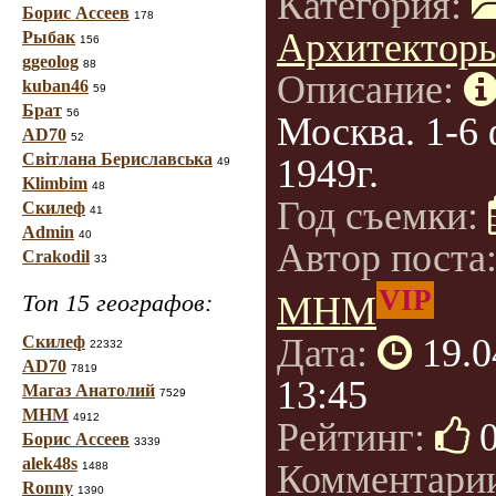
Категория:
Борис Ассеев
178
Архитектор
Рыбак
156
ggeolog
88
Описание:
kuban46
59
Брат
56
Москва. 1-6
AD70
52
Світлана Бериславська
1949г.
49
Klimbim
48
Год съемки:
Скилеф
41
Admin
40
Автор поста
Crakodil
33
VIP
Топ 15 географов:
МНМ
Дата:
19.0
Скилеф
22332
AD70
7819
13:45
Магаз Анатолий
7529
МНМ
4912
Рейтинг:
Борис Ассеев
3339
alek48s
Комментари
1488
Ronny
1390