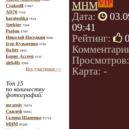
VIP
МНМ
Crakodil
17967
AD70
Дата:
03.0
7743
haratoshka
7618
09:41
Spektor
7249
Рыбак
6790
Рейтинг:
Николай Наседкин
5090
Ігор Кузьменко
4796
Комментари
fischer
4401
Борис Ассеев
Просмотров
3722
alek48s
3394
Карта: -
Все участники >>
Топ 15
по количеству
фотографий:
mr.seniv
78274
Скилеф
56681
Галина Шаненко
51714
МНМ
35166