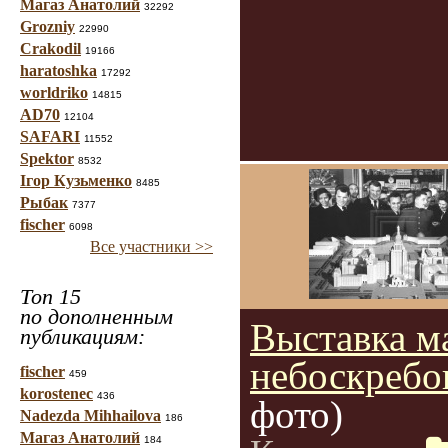
Магаз Анатолий
32292
Grozniy
22990
Crakodil
19166
haratoshka
17292
worldriko
14815
AD70
12104
SAFARI
11552
Spektor
8532
Ігор Кузьменко
8485
Рыбак
7377
fischer
6098
Все участники >>
Топ 15
по дополненным
Выставка м
публикациям:
небоскребо
fischer
459
korostenec
436
фото)
Nadezda Mihhailova
186
Магаз Анатолий
184