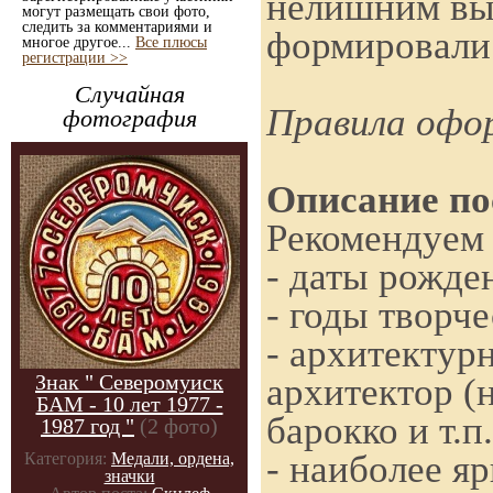
нелишним выд
могут размещать свои фото,
следить за комментариями и
формировали 
многое другое...
Все плюсы
регистрации >>
Случайная
Правила офор
фотография
Описание по
Рекомендуем 
- даты рожде
- годы творче
- архитектур
Знак " Северомуиск
архитектор (
БАМ - 10 лет 1977 -
барокко и т.п.
1987 год "
(2 фото)
- наиболее я
Категория:
Медали, ордена,
значки