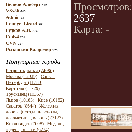
Просмотров
Белков Альберт
515
VSx86
446
2637
Admin
411
Lounge_Lizard
364
Карта: -
Гудков А.И.
274
Ed4x4
261
OVN
237
Рыковкин Владимир
225
Популярные города
Ретро открытки (24086)
Москва (12939)
Санкт-
Петербург (11780)
Картины (11729)
Трускавец (10357)
Львов (10183)
Киев (10182)
Саратов (8644)
Железная
дорога (поезда, паровозы,
локомотивы, вагоны) (7127)
Кисловодск (7008)
Медали,
ордена, значки (6274)