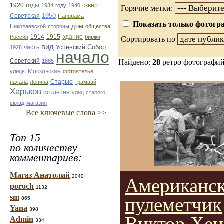
1920
годы
сквер
1934
году
1940
Горячие метки:
1950
Советская
Панорама
Показать только фотогра
дом
Николаевской
стороны
общества
1914
1915
здание
Россия
биржи
Сортировать по
вид
Собор
Успенский
1928
часть
начало
Советский
1885
Найдено:
28
ретро фотографи
улицы
Московская
фотоателье
Старые
начала
Ленина
трамвай
Харьков
столетия
улиц
старого
склад
магазин
Все ключевые слова >>
Топ 15
по количеству
комментариев:
Магаз Анатолий
2040
Американс
poroch
1132
sm
пулеметчик
865
Yana
398
Виктор Хе
Admin
334