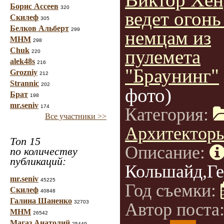
Борис Ассеев
320
ведет огонь
Скилеф
305
Белков Альберт
299
немцам из
МНМ
298
Chuk
пулемета
220
alek48s
216
"Браунинг"
Grozniy
212
Strannic
202
фото)
Брат
198
mr.seniv
174
Категория:
Все участники >>
Архитектор
Топ 15
Описание:
по количеству
публикаций:
Кольшайд,Ге
mr.seniv
45225
Год съемки:
Скилеф
40848
Галина Шаненко
32703
Автор поста
МНМ
26542
Магаз Анатолий
25449