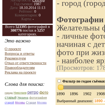
Автор поста:
Скилеф
- город (горо
Год съемки:
1987
Дата:
18.10.2014 11:13
Рейтинг:
0
Комментарии:
0
Фотографии 
Карта:
-
Желательны 
Всего
523395
фотографий в
300776
постах в
5257
- личные фот
категориях.
Это важно
начиная с де
О проекте
фото при жи
Вопросы и ответы
- наиболее я
Рекомендуем
Отказ от ответственности
(Просмотров: 17
Правообладателям
Реклама на проекте
Фильтр по годам съёмки
Слова для поиска:
ретро
фото
Николаев
1890
1896
1902
1908
города
старый
фотография
Украина
Выбранный диапазон:
Старая
Москва
старой
Москвы