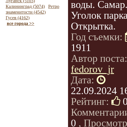
Луганск (5103)
воды. Самар.
Калининград (5074)
Ретро
знаменитости (4542)
Уголок парка
Гусев (4162)
Открытка.
все города >>
Год съемки:
1911
Автор поста
fedorov_jr
Дата:
22.09.2024 1
Рейтинг:
Комментари
0
, Просмотр