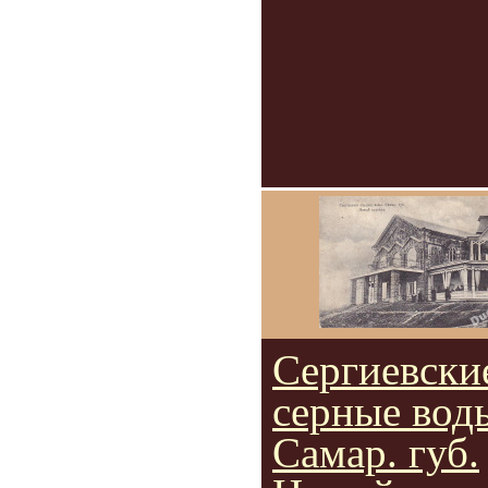
Сергиевски
серные вод
Самар. губ.