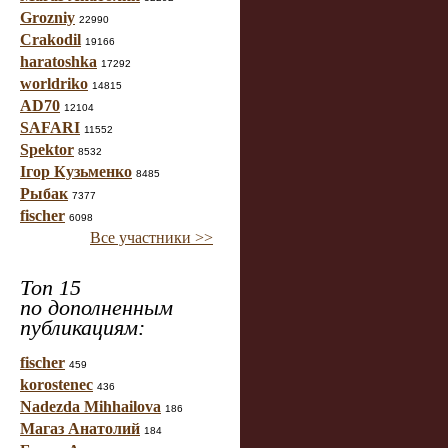
Grozniy
22990
Crakodil
19166
haratoshka
17292
worldriko
14815
AD70
12104
SAFARI
11552
Spektor
8532
Ігор Кузьменко
8485
Рыбак
7377
fischer
6098
Все участники >>
Топ 15
по дополненным
публикациям:
fischer
459
korostenec
436
Nadezda Mihhailova
186
Магаз Анатолий
184