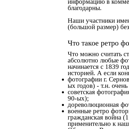
информацию в коммен
благодарны.
Наши участники имею
(большой размер) без
Что такое ретро ф
Что можно считать с
абсолютно любые фот
начинается с 1839 го
историей. А если конк
фотографии г. Сернов
ых годов) - т.н. оче
советская фотография
90-ых);
дореволюционная фото
военные ретро фоторг
гражданская война (1
применительно к наше