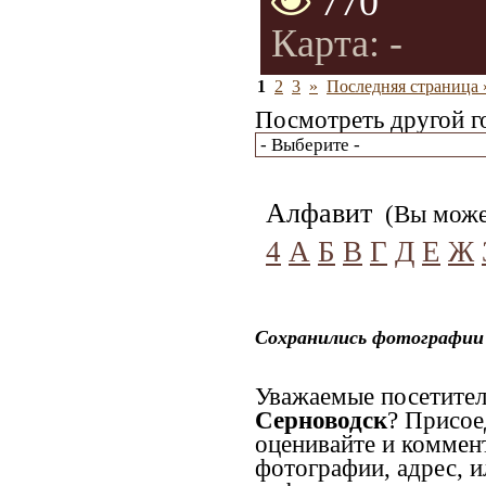
770
Карта: -
1
2
3
»
Последняя страница 
Посмотреть другой г
Алфавит
(Вы может
4
А
Б
В
Г
Д
Е
Ж
Сохранились фотографии 
Уважаемые посетител
Серноводск
? Присое
оценивайте и коммен
фотографии, адрес, и