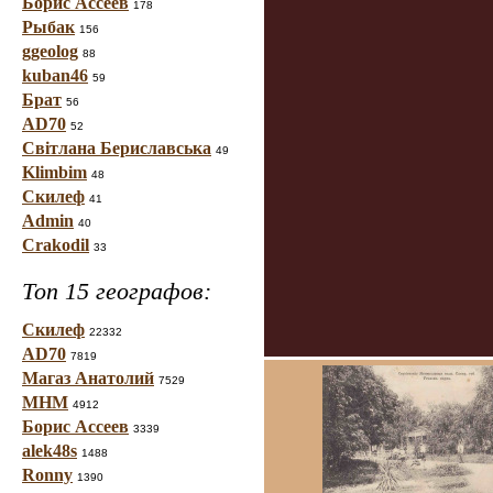
Борис Ассеев
178
Рыбак
156
ggeolog
88
kuban46
59
Брат
56
AD70
52
Світлана Бериславська
49
Klimbim
48
Скилеф
41
Admin
40
Crakodil
33
Топ 15 географов:
Скилеф
22332
AD70
7819
Магаз Анатолий
7529
МНМ
4912
Борис Ассеев
3339
alek48s
1488
Ronny
1390