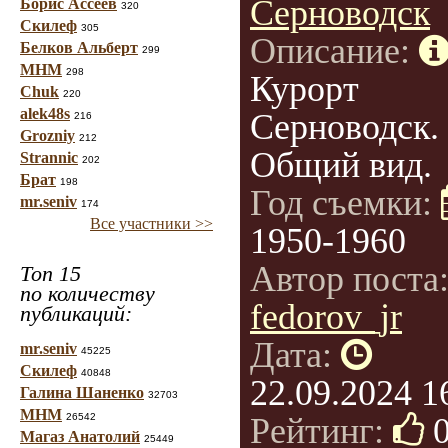
Серноводск
Борис Ассеев
320
Скилеф
305
Описание:
Белков Альберт
299
МНМ
298
Курорт
Chuk
220
alek48s
Серноводск.
216
Grozniy
212
Общий вид.
Strannic
202
Брат
198
Год съемки:
mr.seniv
174
Все участники >>
1950-1960
Автор поста
Топ 15
по количеству
fedorov_jr
публикаций:
Дата:
mr.seniv
45225
Скилеф
40848
22.09.2024 1
Галина Шаненко
32703
МНМ
26542
Рейтинг:
Магаз Анатолий
25449