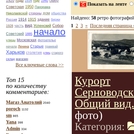
1920
годы
сквер
1934
году
1940
Показать на ленте
1950
Советская
Панорама
дом
Николаевской
стороны
общества
Найдено:
58
ретро фотографи
1914
1915
здание
Россия
биржи
вид
1
2
3
»
Последняя страница 
Собор
Успенский
1928
часть
начало
Советский
1885
улицы
Московская
фотоателье
Старые
начала
Ленина
трамвай
Харьков
столетия
улиц
старого
склад
магазин
Все ключевые слова >>
Курорт
Топ 15
по количеству
Серноводск
комментариев:
Общий вид
Магаз Анатолий
2040
poroch
1132
фото)
sm
865
Yana
Категория:
398
Admin
334