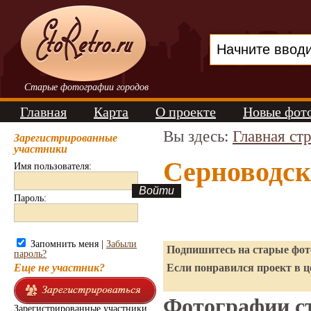
Старые фотографии городов
Главная
Карта
О проекте
Новые фот
Вы здесь:
Главная ст
Зарегистрированные
участники
Серноводск
Имя пользователя:
Пароль:
Запомнить меня |
Забыли
Подпишитесь на старые фото
пароль?
Еще не участник?
Если понравился проект в ц
Фотографии ст
Зарегистрированные участники