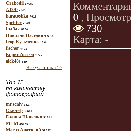
Комментари
Crakodil
17967
AD70
7743
0
, Просмотр
haratoshka
7618
Spektor
7249
730
Рыбак
6790
Николай Наседкин
Карта: -
5090
Ігор Кузьменко
4796
fischer
4401
Борис Ассеев
3722
alek48s
3394
Все участники >>
Топ 15
по количеству
фотографий:
mr.seniv
78274
Скилеф
56681
Галина Шаненко
51714
МНМ
35166
Магаз Анатолий
32292