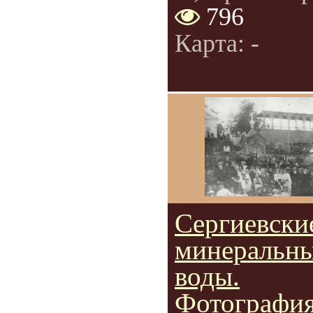
796
Карта: -
Cергиевски
минеральн
воды.
Фотография