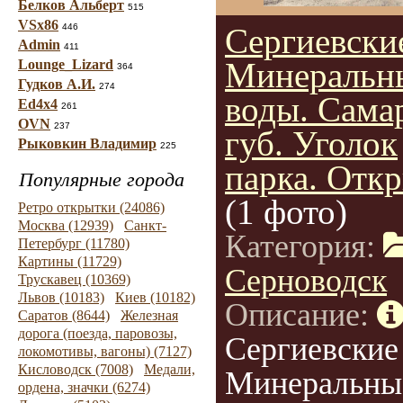
Белков Альберт
515
VSx86
446
Сергиевски
Admin
411
Минеральн
Lounge_Lizard
364
Гудков А.И.
274
воды. Сама
Ed4x4
261
OVN
237
губ. Уголок
Рыковкин Владимир
225
парка. Откр
Популярные города
(1 фото)
Ретро открытки (24086)
Москва (12939)
Санкт-
Категория:
Петербург (11780)
Картины (11729)
Серноводск
Трускавец (10369)
Львов (10183)
Киев (10182)
Описание:
Саратов (8644)
Железная
дорога (поезда, паровозы,
Сергиевские
локомотивы, вагоны) (7127)
Кисловодск (7008)
Медали,
Минеральны
ордена, значки (6274)