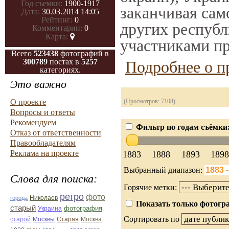
Год съемки:
1900-1917
заканчивая само
Дата:
30.03.2014 14:05
Рейтинг:
0
других республ
Комментарии:
0
Карта:
участниками пр
Всего
523438
фотографий в
300789
постах в
5257
Подробнее о п
категориях.
Это важно
О проекте
(Просмотров: 7108)
Вопросы и ответы
Рекомендуем
Фильтр по годам съёмки
Отказ от ответственности
Правообладателям
Реклама на проекте
1883
1888
1893
1898
Выбранный диапазон:
Слова для поиска:
Горячие метки:
ретро
фото
Николаев
города
Показать только фотогра
старый
фотография
Украина
Сортировать по
Старая
Москва
старой
Москвы