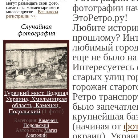
могут размещать свои фото,
фотографии нач
следить за комментариями и
многое другое...
Все плюсы
ЭтоРетро.ру!
регистрации >>
Любите историю
Случайная
фотография
прошлому? Инт
любимый город 
еще не было на
Интересуетесь
старых улиц го
горожан старог
Турецкий мост. Водопад
Ретро транспорт
Украина, Хмельницкая
было запечатле
область, Каменец-
Подольский
(1 фото)
крупнейшая баз
Категория:
Каменец-
(начиная от
фо
Подольский
Автор поста:
Магаз
окраин), Украи
Анатолий