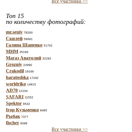
Все участники >>
Топ 15
по количеству фотографий:
mr.seniv
78260
Скилеф
56681
Галина Шаненко
51702
МНМ
35166
Магаз Анатолий
32292
Grozniy
22990
Crakodil
19166
haratoshka
17292
worldriko
14815
AD70
12104
SAFARI
11552
Spektor
8532
Ігор Кузьменко
8485
Рыбак
7377
fischer
6098
Все участники >>