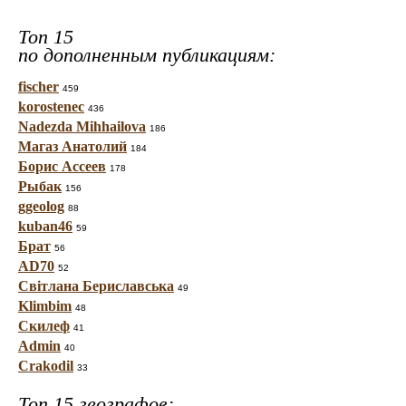
Топ 15
по дополненным публикациям:
fischer
459
korostenec
436
Nadezda Mihhailova
186
Магаз Анатолий
184
Борис Ассеев
178
Рыбак
156
ggeolog
88
kuban46
59
Брат
56
AD70
52
Світлана Бериславська
49
Klimbim
48
Скилеф
41
Admin
40
Crakodil
33
Топ 15 географов: