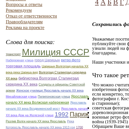
4
А
Б
В
Г
Вопросы и ответы
Рекомендуем
Отказ от ответственности
Правообладателям
Сохранились ф
Реклама на проекте
Уважаемые посетит
Слова для поиска:
публикуйте свои ф
узнали людей на ф
Милиция СССР
благодарны.
транспорт
город Царицын
ретро фото
Набережная улица
Наши участники им
торговая площадь
Царицын Волгоград началоа ХХ
века река Царица вид
Волгоград Сталинград середина
Что такое ре
библиотека Волгоград Сталинград
ХХ века
середина ХХ века
Что можно считат
Солдаты и офицеры Советской
изобретения фотос
армии
Женское училище Ярославль начало ХХ века
если конкретно, то
Ярославль
Михайловская улица
Пилипоновская улица
фотографии г. Кос
начало ХХ века Волжская набережная
Ярославль
и старинные);
советская фотограф
начало ХХ века Воздвиженский мост
Ярославль начало
дореволюционная ф
Париж
1992
ХХ века Дом на Железной улице
военные ретро фот
война (1939-1945)
Разлив Волги начало ХХ века Ярославль
Река
Обращаем Ваше вн
Которосль Ярославль начало ХХ века 1913 год
1700