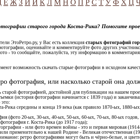
Д
Е
Ж
З
И
Й
К
Л
М
Н
О
П
Р
С
Т
У
Ф
Х
Ц
отографии старого города Коста-Рика? Помогите про
ели ЭтоРетро.ру, у Вас есть коллекция
старых фотографий гор
отографии, оценивайте и комментируйте фото других участников
ото - то сообщайте, пожалуйста, эту информацию в комментариях
еют возможность скачать старые фотографии в исходном качеств
тро фотография, или насколько старой она дол
ь старой фотографией, достойной для публикации на нашем прое
ъемки (история фотографии начинается с 1839 года) и заканчивая
 это:
та-Рика середины и конца 19 века (как правило 1870-ых, 1880-ых,
ия (фото 20-ых, 30-ых, 40-ых, 50-ых, 60-ых, 70-ых, 80-ых годов,
отография г. Коста-Рика (до 1917 года);
орграфии - или фото времен войны - это и первая мировая (1914-
 или применительно к нашей Родине - Великая отечественная (1
имание: ретро фотографиями могут быть и чёрно-белые, и цветн