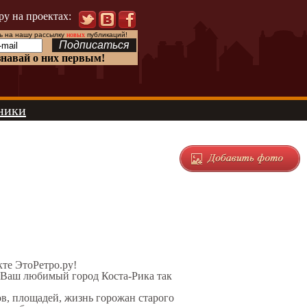
ру на проектах:
 на нашу рассылку
новых
публикаций!
знавай о них первым!
ники
кте ЭтоРетро.ру!
 Ваш любимый город Коста-Рика так
ов, площадей, жизнь горожан старого