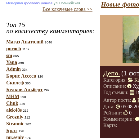
Новые фото
Мемориал
дореволюционная
ул. Полицейская.
Все ключевые слова >>
Топ 15
по количеству комментариев:
Магаз Анатолий
2040
poroch
1132
sm
865
Yana
398
Admin
334
Депо.
(1 фо
Борис Ассеев
320
Категория:
К
Скилеф
305
Описание:
Ху
Белков Альберт
299
Год съемки:
1
МНМ
298
Автор поста:
Chuk
220
Дата:
05.08.20
alek48s
216
Рейтинг:
0
Grozniy
212
Комментарии:
Strannic
Карта: -
202
Брат
198
mr.seniv
174