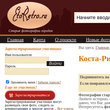
Старые фотографии городов
Главная
Карта
О проекте
Новые фот
Вы здесь:
Главная
Зарегистрированные участники
Имя пользователя:
Коста-Р
Пароль:
Подпишитесь на 
Запомнить меня |
Забыли пароль?
Если понравился
Еще не участник?
Фотографии старо
Любите историю, 
Зарегистрированные участники могут
давно, что Вас да
размещать свои фото, следить за
Интересуетесь
фот
комментариями и многое другое...
Все плюсы