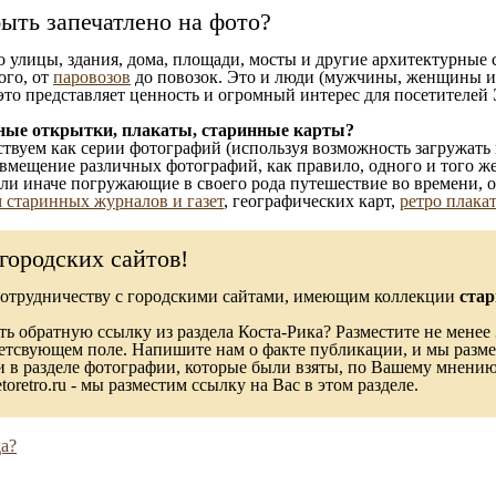
ыть запечатлено на фото?
то улицы, здания, дома, площади, мосты и другие архитектурные
ого, от
паровозов
до повозок. Это и люди (мужчины, женщины и д
это представляет ценность и огромный интерес для посетителей 
ные открытки, плакаты, старинные карты?
твуем как серии фотографий (используя возможность загружать 
вмещение различных фотографий, как правило, одного и того же
 или иначе погружающие в своего рода путешествие во времени, 
 старинных журналов и газет
, географических карт,
ретро плака
городских сайтов!
сотрудничеству с городскими сайтами, имеющим коллекции
стар
ь обратную ссылку из раздела Коста-Рика? Разместите не менее 
ветсвующем поле. Напишите нам о факте публикации, и мы разме
в разделе фотографии, которые были взяты, по Вашему мнению, 
toretro.ru - мы разместим ссылку на Вас в этом разделе.
а?