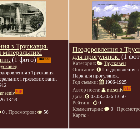
ня з Трускавця.
Поздоровлення з Трус
 мінеральнихі
для прогулянок.
(1 фот
анн.
(1 фото)
новое
Категория:
Трускавец
рускавец
Описание:
Поздоровлення з 
здоровлення з Трускавця.
Парк для прогулянок.
еральних і грязьових ванн.
Год съемки:
1906-1925
912
VIP
Автор поста:
mr.seniv
VIP
mr.seniv
Дата:
03.08.2026 13:50
26 13:59
Рейтинг:
0
Комментарии:
0
, Просмотр
0
, Просмотров:
56
Карта: -