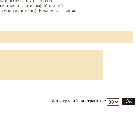
а-то было запечатлено на
начиная от
фотографий старой
 самой глубинкой), Беларуси, а так же
Фотографий на странице: