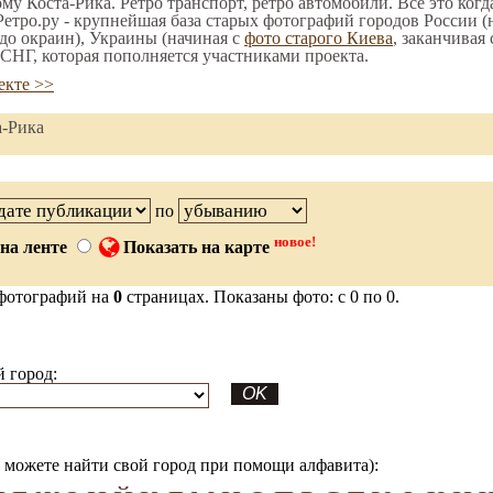
ому Коста-Рика. Ретро транспорт, ретро автомобили. Все это когд
етро.ру - крупнейшая база старых фотографий городов России (
до окраин), Украины (начиная с
фото старого Киева
, заканчивая
СНГ, которая пополняется участниками проекта.
екте >>
а-Рика
по
новое!
на ленте
Показать на карте
фотографий на
0
страницах. Показаны фото: с 0 по 0.
 город:
можете найти свой город при помощи алфавита):