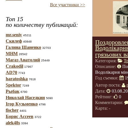
Все участники >>
Топ 15
по количеству публикаций:
mr.seniv
45211
Скилеф
Поздоровлен
40848
Водолікарня
Галина Шаненко
32703
грязьових в
МНМ
26542
Магаз Анатолий
Категория:
Т
25449
Crakodil
Описание:
По
17967
Водолікарня мін
AD70
7743
Год съемки:
1
haratoshka
7618
Spektor
Автор поста:
7249
Дата:
03.08.20
Рыбак
6790
Рейтинг:
0
Николай Наседкин
5090
Комментарии:
Ігор Кузьменко
4796
Карта: -
fischer
4401
Борис Ассеев
3722
alek48s
3394