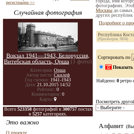
города, имя котор
регистрации >>
фотографиях. ЭтоР
Москвы
до самых 
Случайная фотография
других республик 
Подробнее о про
Республика Кост
(Просмотров: 3834)
Вокзал 1941—1943, Белоруссия,
Сортировать по
Витебская область, Орша
(1 фото)
Показать 
Категория:
Орша
Автор поста:
Скилеф
Год съемки:
1941-1943
Найдено:
0
ретро 
Дата:
21.10.2015 14:52
Рейтинг:
0
Комментарии:
0
Карта:
Посмотреть другой
Всего
523358
фотографий в
300757
постах
в
5257
категориях.
Это важно
Алфавит
(Вы 
О проекте