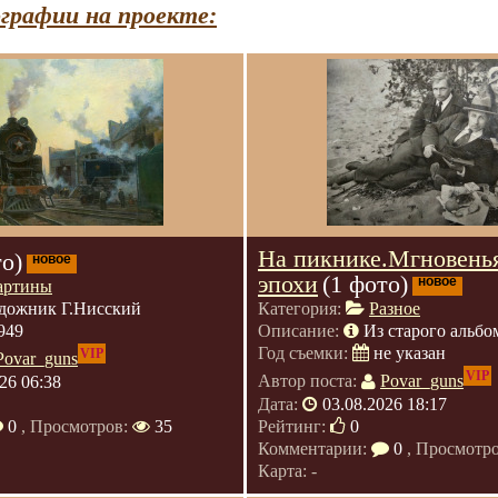
графии на проекте:
На пикнике.Мгновень
то)
новое
эпохи
(1 фото)
новое
артины
дожник Г.Нисский
Категория:
Разное
949
Описание:
Из старого альбо
Год съемки:
не указан
VIP
Povar_guns
VIP
26 06:38
Автор поста:
Povar_guns
Дата:
03.08.2026 18:17
0
, Просмотров:
35
Рейтинг:
0
Комментарии:
0
, Просмотр
Карта: -