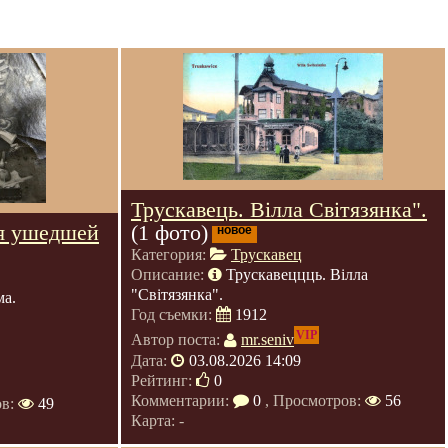
Трускавець. Вілла Світязянка".
я ушедшей
(1 фото)
новое
Категория:
Трускавец
Описание:
Трускавеццць. Вілла
"Світязянка".
ма.
Год съемки:
1912
VIP
Автор поста:
mr.seniv
Дата:
03.08.2026 14:09
Рейтинг:
0
Комментарии:
0
, Просмотров:
56
ов:
49
Карта: -