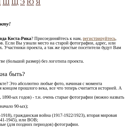
Ч
Ш
Щ
Э
Ю
Я
екту!
ода Коста-Рика
? Присоединяйтесь к нам,
регистрируйтесь
,
. Если Вы узнали место на старой фотографии, адрес, или
. Участники проекта, а так же простые посетители будут Вам
е (большой размер) без логотипа проекта.
жна быть?
кте? Это абсолютно любые фото, начиная c момента
 концом прошлого века, все что теперь считается историей. А
 1890-ых годов) - т.н. очень старые фотографии (можно назвать
 начало 90-ых);
1918), гражданская война (1917-1922/1923), вторая мировая
941-1945), или ВОВ;
ые (для поздних периодов) фотографии.