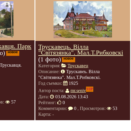
кавця. Парк
Трускавець. Вілла
"Світязянка". Мал.Т.Рибковскі
о)
новое
(1 фото)
новое
Трускавця.
Категория:
Трускавец
Описание:
Трускавеь. Вілла
"Світязянка". Мал.Т.Рибковскі.
Год съемки:
1925
VIP
Автор поста:
mr.seniv
Дата:
03.08.2026 13:43
ов:
57
Рейтинг:
0
Комментарии:
0
, Просмотров:
53
Карта: -