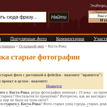
ЭтоРетро.
(!)
Подпишись
И у
о
Популярные фото
Комментарии
Участ
 страница
>
Остальной мир
> Коста-Рика
ика старые фотографии
старые фото с доставкой в фейсбук - нажмите "нравится":
 проект в целом - нажмите:
Нравится
го г. Коста-Рика
, ретро фотографии начиная с 19 века - на прое
старину? Ностальгия по прошлому? Интересно, как же выглядел
же еще не было на этом свете?
о старого г. Коста-Рика
? Фото старых улиц города, старых дом