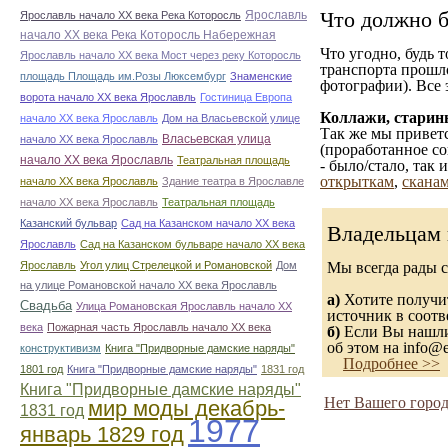
Что должно б
Ярославль
Ярославль начало ХХ века Река Которосль
начало ХХ века Река Которосль Набережная
Что угодно, будь 
Ярославль начало ХХ века Мост через реку Которосль
транспорта прошл
площадь Площадь им.Розы Люксембург
Знаменские
фотографии). Все 
ворота начало ХХ века Ярославль
Гостиница Европа
Коллажи, старин
начало ХХ века Ярославль
Дом на Власьевской улице
Так же мы приветс
Власьевская улица
начало ХХ века Ярославль
(проработанное со
начало ХХ века Ярославль
Театральная площадь
- было/стало, так
открыткам
,
сканам
начало ХХ века Ярославль
Здание театра в Ярославле
начало ХХ века Ярославль
Театральная площадь
Казанский бульвар
Сад на Казанском начало ХХ века
Владельцам 
Ярославль
Сад на Казанском бульваре начало ХХ века
Ярославль
Угол улиц Стрелецкой и Романовской
Дом
Мы всегда рады 
на улице Романовской начало ХХ века Ярославль
а)
Хотите получит
Свадьба
Улица Романовская Ярославль начало ХХ
источник в соот
века
Пожарная часть Ярославль начало ХХ века
б)
Если Вы нашли 
об этом на info@e
конструктивизм
Книга "Придворные дамские наряды"
Подробнее >>
1801 год
Книга "Придворные дамские наряды"
1831 год
Книга "Придворные дамские наряды"
Нет Вашего город
мир моды декабрь-
1831 год
1977
январь 1829 год