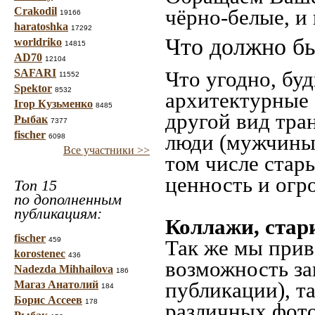
Crakodil
чёрно-белые, и
19166
haratoshka
17292
Что должно бы
worldriko
14815
AD70
12104
SAFARI
Что угодно, буд
11552
Spektor
8532
архитектурные 
Ігор Кузьменко
8485
другой вид тра
Рыбак
7377
fischer
люди (мужчины,
6098
Все участники >>
том числе стар
ценность и огр
Топ 15
по дополненным
публикациям:
Коллажи, стар
fischer
459
Так же мы прив
korostenec
436
возможность за
Nadezda Mihhailova
186
публикации), т
Магаз Анатолий
184
Борис Ассеев
178
различных фото