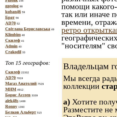
Рыбак
156
помощи какого-л
ggeolog
88
kuban46
так или иначе 
59
Брат
56
времени, отраж
AD70
52
ретро открытк
Світлана Бериславська
49
Klimbim
географических
48
Скилеф
41
"носителям" св
Admin
40
Crakodil
33
Топ 15 географов:
Владельцам г
Скилеф
22332
Мы всегда рад
AD70
7819
Магаз Анатолий
коллекции
ста
7529
МНМ
4912
Борис Ассеев
3339
а)
Хотите получ
alek48s
1488
Ronny
Разместите не 
1390
Белков Альберт
515