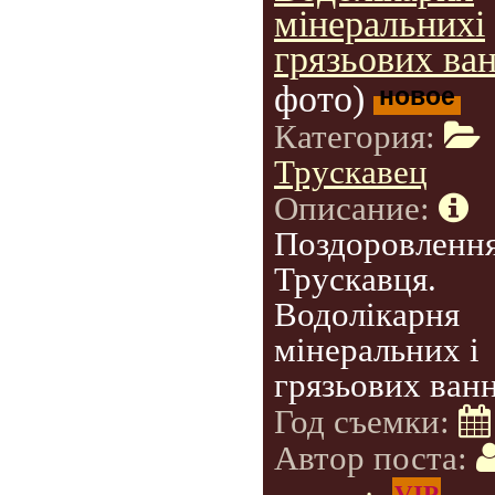
мінеральнихі
грязьових ван
фото)
новое
Категория:
Трускавец
Описание:
Поздоровлення
Трускавця.
Водолікарня
мінеральних і
грязьових ванн
Год съемки:
Автор поста:
VIP