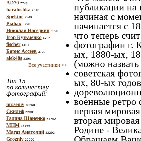
AD70
7743
публикации на 
haratoshka
7618
начиная c моме
Spektor
7249
начинается с 18
Рыбак
6790
Николай Наседкин
5090
что теперь счит
Ігор Кузьменко
4796
фотографии г. 
fischer
4401
Борис Ассеев
ых, 1880-ых, 18
3722
alek48s
3394
(можно назвать
Все участники >>
советская фотог
Топ 15
ых, 80-ых годов
по количеству
дореволюционна
фотографий:
военные ретро 
mr.seniv
78260
первая мировая 
Скилеф
56681
вторая мировая
Галина Шаненко
51702
МНМ
35166
Родине - Велик
Магаз Анатолий
32292
Обращаем Ваше
Grozniy
22990