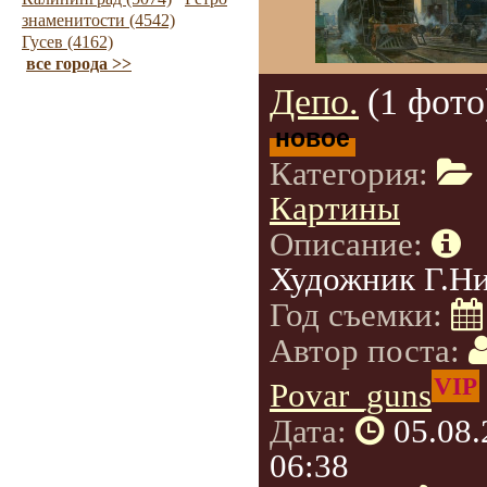
знаменитости (4542)
Гусев (4162)
все города >>
Депо.
(1 фото
новое
Категория:
Картины
Описание:
Художник Г.Н
Год съемки:
Автор поста:
VIP
Povar_guns
Дата:
05.08
06:38