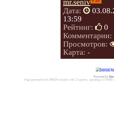
mr.seniv
Дата:
03.08
13:59
Рейтинг:
0
Комментарии:
Просмотров:
Карта: -
Powered by
4im
Page generated in 0.296829 seconds with 23 queries, spending 0.15700