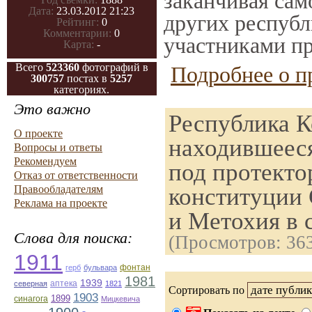
заканчивая само
Дата:
23.03.2012 21:23
других республ
Рейтинг:
0
Комментарии:
0
участниками пр
Карта:
-
Всего
523360
фотографий в
Подробнее о п
300757
постах в
5257
категориях.
Это важно
Республика К
О проекте
находившеес
Вопросы и ответы
Рекомендуем
под протекто
Отказ от ответственности
конституции 
Правообладателям
Реклама на проекте
и Метохия в 
Слова для поиска:
(Просмотров: 36
1911
герб
бульвара
фонтан
1981
1939
северная
аптека
1821
Сортировать по
1903
1899
синагога
Мицкевича