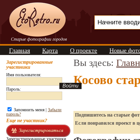
Старые фотографии городов
Главная
Карта
О проекте
Новые фот
Вы здесь:
Главн
Зарегистрированные
участники
Имя пользователя:
Косово ста
Пароль:
Запомнить меня |
Забыли
пароль?
Подпишитесь на старые фото
Еще не участник?
Если понравился проект в ц
Зарегистрированные участники