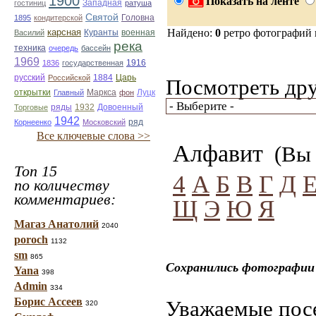
1900
Показать на ленте
гостиниц
Западная
ратуша
Святой
Головна
1895
кондитерской
карсная
Найдено:
0
ретро фотографий
Куранты
Василий
военная
река
техника
очередь
бассейн
1969
1916
1836
государственная
Царь
русский
Российской
1884
Посмотреть дру
открытки
Главный
Маркса
фон
Луцк
Торговые
ряды
1932
Довоенный
1942
ряд
Корнеенко
Московский
Все ключевые слова >>
Алфавит
(Вы 
Топ 15
4
А
Б
В
Г
Д
по количеству
комментариев:
Щ
Э
Ю
Я
Магаз Анатолий
2040
poroch
1132
sm
865
Сохранились фотографии 
Yana
398
Admin
334
Борис Ассеев
Уважаемые посе
320