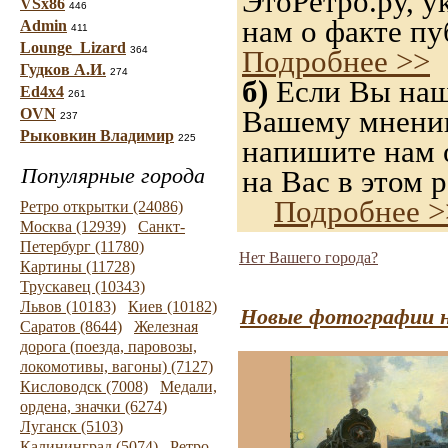
ЭтоРетро.ру, 
VSx86
446
нам о факте пу
Admin
411
Lounge_Lizard
364
Подробнее >>
Гудков А.И.
274
б)
Если Вы нашл
Ed4x4
261
Вашему мнению,
OVN
237
Рыковкин Владимир
225
напишите нам о
Популярные города
на Вас в этом р
Подробнее >
Ретро открытки (24086)
Москва (12939)
Санкт-
Петербург (11780)
Нет Вашего города?
Картины (11728)
Трускавец (10343)
Львов (10183)
Киев (10182)
Новые фотографии н
Саратов (8644)
Железная
дорога (поезда, паровозы,
локомотивы, вагоны) (7127)
Кисловодск (7008)
Медали,
ордена, значки (6274)
Луганск (5103)
Калининград (5074)
Ретро