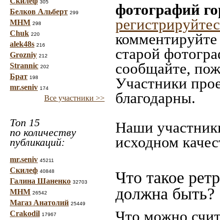
Скилеф
305
фотографий го
Белков Альберт
299
регистрируйтес
МНМ
298
Chuk
комментируйте 
220
alek48s
216
старой фотограф
Grozniy
212
сообщайте, пож
Strannic
202
Брат
198
Участники прое
mr.seniv
174
благодарны.
Все участники >>
Топ 15
Наши участники
по количеству
исходном качес
публикаций:
mr.seniv
45211
Скилеф
40848
Что такое рет
Галина Шаненко
32703
должна быть?
МНМ
26542
Магаз Анатолий
25449
Что можно счит
Crakodil
17967