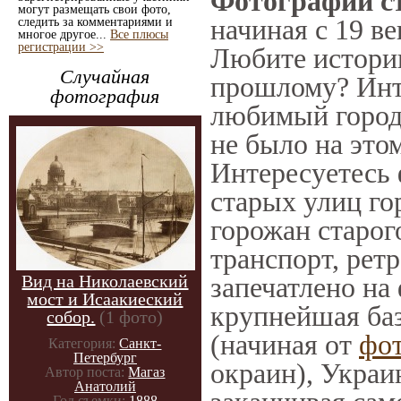
Фотографии ст
могут размещать свои фото,
начиная с 19 ве
следить за комментариями и
многое другое...
Все плюсы
регистрации >>
Любите историю
Случайная
прошлому? Инт
фотография
любимый город 
не было на этом
Интересуетесь
старых улиц го
горожан старог
транспорт, ретр
Вид на Николаевский
запечатлено на
мост и Исаакиеский
крупнейшая баз
собор.
(1 фото)
(начиная от
фо
Категория:
Санкт-
Петербург
окраин), Украи
Автор поста:
Магаз
Анатолий
Год съемки:
1888