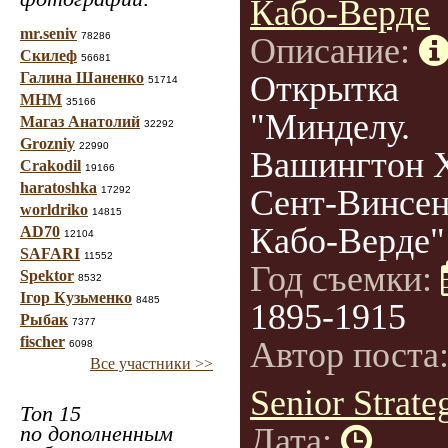
Кабо-Верде
mr.seniv
78286
Описание:
Скилеф
56681
Галина Шаненко
Открытка
51714
МНМ
35166
"Минделу.
Магаз Анатолий
32292
Grozniy
22990
Вашингтон 
Crakodil
19166
haratoshka
Сент-Винсен
17292
worldriko
14815
Кабо-Верде"
AD70
12104
SAFARI
11552
Год съемки:
Spektor
8532
Ігор Кузьменко
8485
1895-1915
Рыбак
7377
fischer
Автор поста
6098
Все участники >>
Senior Strate
Топ 15
по дополненным
Дата: