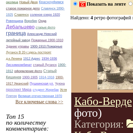
Красноуфимск
околица
Новый Двор
Показать на ленте
старое пожарное депо
Славянск 1890-
1925
Славянск
соленое озеро 1920
Найдено:
4
ретро фотографий
Ровенщина
Воробин
Орда
Дебальцево
старые фото
граница
Александр Невский
литейный завод
Пожарные.1900-1910
Здание управы
1900-1910.Пожарные
Луганск В 20-г.здесь построят
д.к.Ленина
1912 Адрес
1934-1936
Лисхимкомбинат
старый Луганск
1900-
Старый
1912
оформление фото
Кишинев
1900-1905
1914-1916
1900-
1917 Уманский
Пушкинская ул.
Чуюна
проспект Мира
студент Жеребак
Устя
Плятер
Великая отечественная 1970
Кабо-Верде
Все ключевые слова >>
фото)
Топ 15
Категория:
по количеству
комментариев: