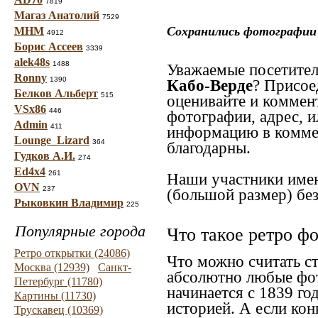
7819
Магаз Анатолий
7529
Сохранились фотографии 
МНМ
4912
Борис Ассеев
3339
alek48s
1488
Уважаемые посетител
Ronny
1390
Кабо-Верде
? Присое
Белков Альберт
515
оценивайте и коммен
VSx86
446
фотографии, адрес, и
Admin
411
информацию в коммен
Lounge_Lizard
364
благодарны.
Гудков А.И.
274
Ed4x4
261
Наши участники имею
OVN
237
(большой размер) без
Рыковкин Владимир
225
Популярные города
Что такое ретро ф
Ретро открытки (24086)
Что можно считать с
Москва (12939)
Санкт-
абсолютно любые фот
Петербург (11780)
начинается с 1839 го
Картины (11730)
историей. А если конк
Трускавец (10369)