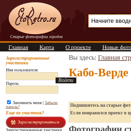
Старые фотографии городов
Главная
Карта
О проекте
Новые фот
Вы здесь:
Главная ст
Зарегистрированные
участники
Кабо-Верде
Имя пользователя:
Пароль:
Запомнить меня |
Забыли
Подпишитесь на старые фото
пароль?
Еще не участник?
Если понравился проект в ц
Фотографии ст
Зарегистрированные участники