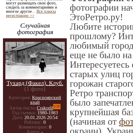
могут размещать свои фото,
фотографии нач
следить за комментариями и
многое другое...
Все плюсы
ЭтоРетро.ру!
регистрации >>
Любите историю
Случайная
фотография
прошлому? Инт
любимый город 
еще не было на
Интересуетесь
старых улиц го
горожан старог
Тухард (Факел). Клуб.
(1 фото)
Ретро транспорт
Категория:
Красноярский
было запечатле
край
VIP
Автор поста:
Crakodil
крупнейшая баз
Год съемки:
1980-1983
Дата:
20.01.2026 20:54
(начиная от
фо
Рейтинг:
0
Комментарии:
0
окраин), Украи
Карта:
-