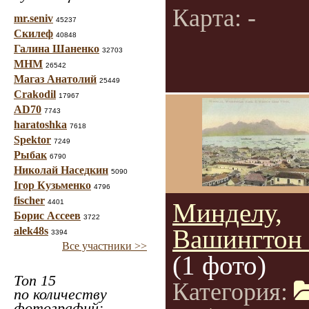
Карта: -
mr.seniv
45237
Скилеф
40848
Галина Шаненко
32703
МНМ
26542
Магаз Анатолий
25449
Crakodil
17967
AD70
7743
haratoshka
7618
Spektor
7249
Рыбак
6790
Николай Наседкин
5090
Ігор Кузьменко
4796
fischer
4401
Минделу,
Борис Ассеев
3722
Вашингтон 
alek48s
3394
Все участники >>
(1 фото)
Топ 15
Категория:
по количеству
фотографий: