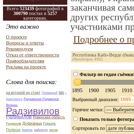
заканчивая само
Всего
523439
фотографий в
300790
постах в
5257
других республ
категориях.
участниками пр
Это важно
Подробнее о п
О проекте
Вопросы и ответы
Рекомендуем
Отказ от ответственности
Республика Кабо-Верде (быв
(Просмотров: 4592)
Правообладателям
Реклама на проекте
Фильтр по годам съёмки
Слова для поиска:
1895
1900
1905
1910
на которой он стоит
Пожарный
980
г.
Выбранный диапазон:
Акмолинск
Радзивилов Радивилов
Волынь
Радзивилов
Горячие метки:
Радивилов
Ровенская область
Показать только фотогра
Дубровица
Горынь
Радивилiв
Сортировать по
Полесье
Ковель
райцентр
лиски