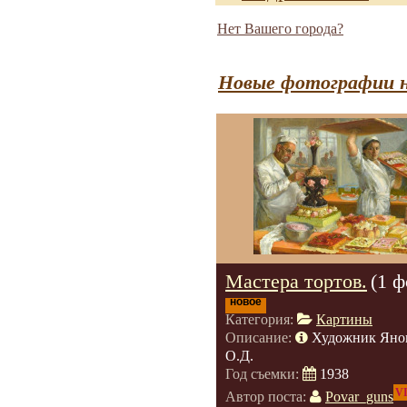
Нет Вашего города?
Новые фотографии н
Мастера тортов.
(1 ф
новое
Категория:
Картины
Описание:
Художник Яно
О.Д.
Год съемки:
1938
V
Автор поста:
Povar_guns