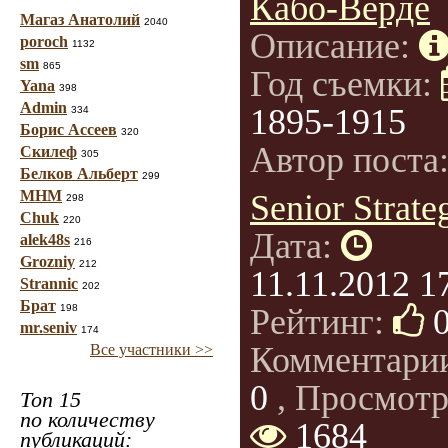
Кабо-Верде
Магаз Анатолий
2040
Описание:
poroch
1132
sm
865
Год съемки:
Yana
398
Admin
1895-1915
334
Борис Ассеев
320
Автор поста
Скилеф
305
Белков Альберт
299
МНМ
Senior Strate
298
Chuk
220
Дата:
alek48s
216
Grozniy
212
11.11.2012 1
Strannic
202
Брат
198
Рейтинг:
mr.seniv
174
Комментари
Все участники >>
0
, Просмотр
Топ 15
по количеству
1684
публикаций: