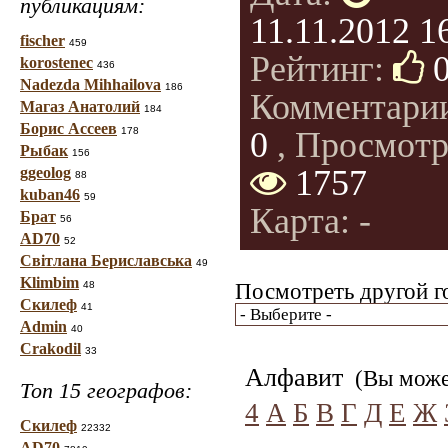
публикациям:
11.11.2012 1
fischer
459
Рейтинг:
korostenec
436
Nadezda Mihhailova
186
Комментари
Магаз Анатолий
184
Борис Ассеев
178
0
, Просмотр
Рыбак
156
1757
ggeolog
88
kuban46
59
Карта: -
Брат
56
AD70
52
Світлана Бериславська
49
Klimbim
48
Посмотреть другой г
Скилеф
41
Admin
40
Crakodil
33
Алфавит
(Вы может
Топ 15 географов:
4
А
Б
В
Г
Д
Е
Ж
Скилеф
22332
AD70