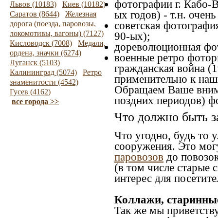
фотографии г. Кабо-В
Львов (10183)
Киев (10182)
ых годов) - т.н. оче
Саратов (8644)
Железная
дорога (поезда, паровозы,
советская фотография
локомотивы, вагоны) (7127)
90-ых);
Кисловодск (7008)
Медали,
дореволюционная фото
ордена, значки (6274)
военные ретро фоторг
Луганск (5103)
гражданская война (1
Калининград (5074)
Ретро
применительно к наше
знаменитости (4542)
Обращаем Ваше внима
Гусев (4162)
поздних периодов) ф
все города >>
Что должно быть з
Что угодно, будь то 
сооружения. Это мог
паровозов
до повозок
(в том числе старые 
интерес для посетите
Коллажи, старинны
Так же мы приветств