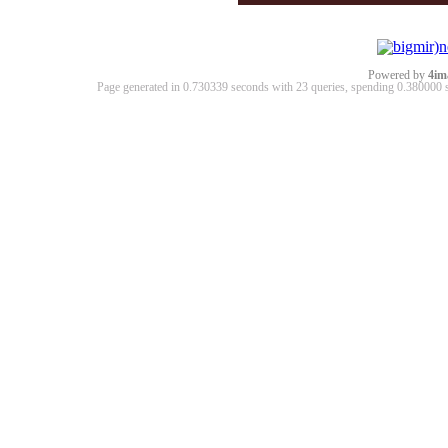
Powered by
4im
Page generated in 0.730339 seconds with 23 queries, spending 0.38000