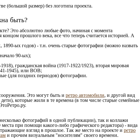
е (большой размер) без логотипа проекта.
жна быть?
кте? Это абсолютно любые фото, начиная c момента
 концом прошлого века, все что теперь считается историей. А
, 1890-ых годов) - т.н. очень старые фотографии (можно назвать
 начало 90-ых);
1918), гражданская война (1917-1922/1923), вторая мировая
941-1945), или ВОВ;
ые (для поздних периодов) фотографии.
 сооружения. Это могут быть и
ретро автомобили
, и другой вид
ети), которые жили в те времена (в том числе старые семейные
ЭтоРетро.ру.
несколько фотографий в одной публикации), так и коллажи
 места при помощи какого-либо графического редактора) - вида
отражающие взгляд в прошлое. Так же место на проекте и
ретро
там
и прочим визуальным "носителям" своего времени.