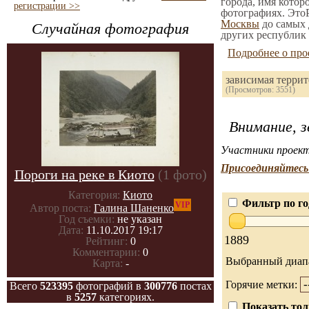
города, имя котор
регистрации >>
фотографиях. ЭтоР
Москвы
до самых 
Случайная фотография
других республик 
Подробнее о про
зависимая терри
(Просмотров: 3551)
Внимание, з
Участники проект
Присоединяйтесь 
Пороги на реке в Киото
(1 фото)
Категория:
Киото
Фильтр по го
VIP
Автор поста:
Галина Шаненко
Год съемки:
не указан
Дата:
11.10.2017 19:17
1889
Рейтинг:
0
Комментарии:
0
Выбранный диап
Карта:
-
Горячие метки:
Всего
523395
фотографий в
300776
постах
в
5257
категориях.
Показать тол