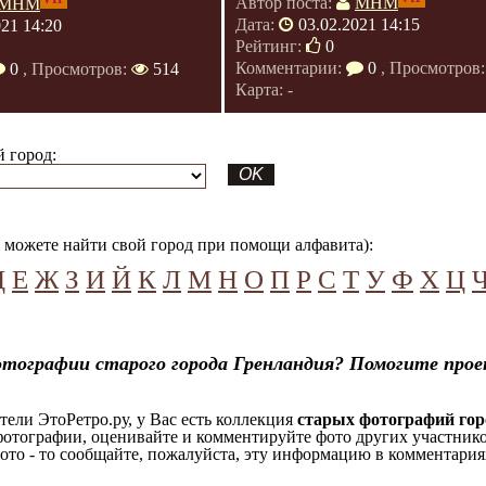
Автор поста:
МНМ
МНМ
Дата:
03.02.2021 14:15
021 14:20
Рейтинг:
0
Комментарии:
0
, Просмотров
0
, Просмотров:
514
Карта: -
 город:
можете найти свой город при помощи алфавита):
Д
Е
Ж
З
И
Й
К
Л
М
Н
О
П
Р
С
Т
У
Ф
Х
Ц
тографии старого города Гренландия? Помогите прое
ели ЭтоРетро.ру, у Вас есть коллекция
старых фотографий гор
отографии, оценивайте и комментируйте фото других участников
ото - то сообщайте, пожалуйста, эту информацию в комментариях