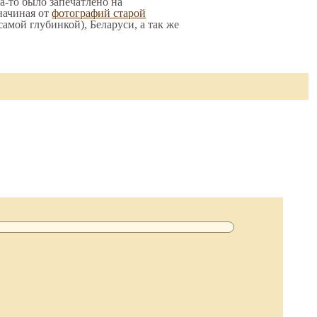
да-то было запечатлено на
начиная от
фотографий старой
 самой глубинкой), Беларуси, а так же