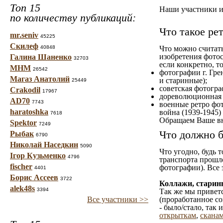
Топ 15
Наши участники им
по количеству публикаций:
Что такое ре
mr.seniv
45225
Скилеф
40848
Что можно считат
изобретения фотос
Галина Шаненко
32703
если конкретно, то
МНМ
26542
фотографии г. Гре
Магаз Анатолий
и старинные);
25449
советская фотограф
Crakodil
17967
дореволюционная ф
AD70
7743
военные ретро фот
haratoshka
война (1939-1945)
7618
Обращаем Ваше вн
Spektor
7249
Что должно б
Рыбак
6790
Николай Наседкин
5090
Что угодно, будь 
Ігор Кузьменко
4796
транспорта прошл
fischer
фотографии). Все 
4401
Борис Ассеев
3722
Коллажи, старин
alek48s
3394
Так же мы приветс
Все участники >>
(проработанное со
- было/стало, так
открыткам
,
сканам