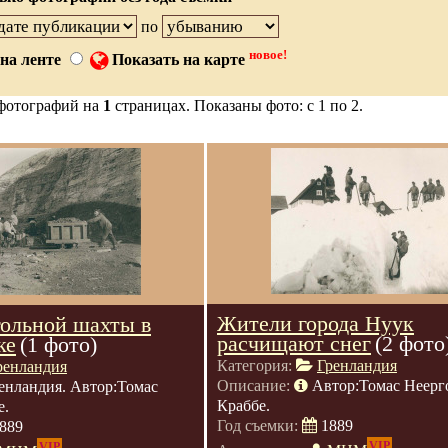
по
новое!
на ленте
Показать на карте
фотографий на
1
страницах. Показаны фото: с 1 по 2.
Жители города Нуук
ольной шахты в
расчищают снег
(2 фото
ке
(1 фото)
Категория:
Гренландия
ренландия
Описание:
Автор:Томас Неерг
енландия. Автор:Томас
Краббе.
е.
Год съемки:
1889
889
VIP
VIP