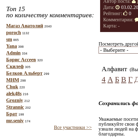
Автор поста:
Дата:
03.02.2
Топ 15
Рейтинг:
0
по количеству комментариев:
Комментарии:
Магаз Анатолий
Карта: -
2040
poroch
1132
sm
865
Посмотреть другой
Yana
398
Admin
334
Борис Ассеев
320
Скилеф
Алфавит
305
(Вы 
Белков Альберт
299
4
А
Б
В
Г
МНМ
298
Chuk
220
alek48s
216
Grozniy
212
Сохранились фо
Strannic
202
Брат
198
Уважаемые посетит
mr.seniv
174
публикуйте свои ф
Все участники >>
узнали людей на ф
благодарны.