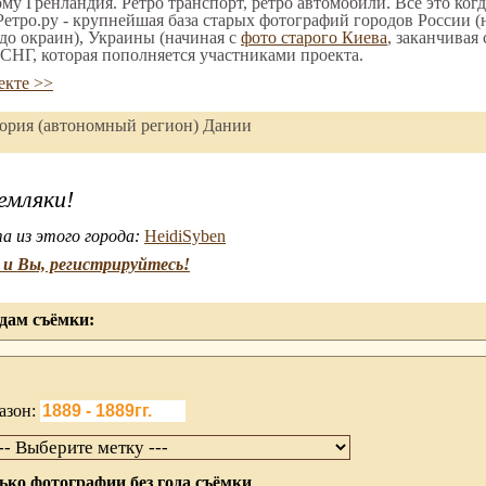
ому Гренландия. Ретро транспорт, ретро автомобили. Все это ког
етро.ру - крупнейшая база старых фотографий городов России (
до окраин), Украины (начиная с
фото старого Киева
, заканчивая
СНГ, которая пополняется участниками проекта.
екте >>
тория (автономный регион) Дании
емляки!
а из этого города:
HeidiSyben
и Вы, регистрируйтесь!
дам съёмки:
азон:
ько фотографии без года съёмки