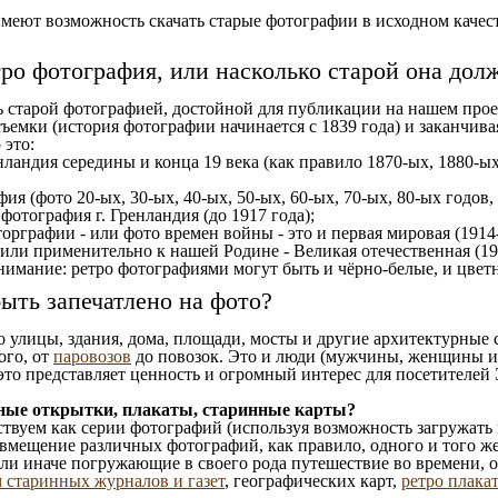
еют возможность скачать старые фотографии в исходном качеств
тро фотография, или насколько старой она дол
ь старой фотографией, достойной для публикации на нашем прое
ъемки (история фотографии начинается с 1839 года) и заканчивая
 это:
нландия середины и конца 19 века (как правило 1870-ых, 1880-ых
ия (фото 20-ых, 30-ых, 40-ых, 50-ых, 60-ых, 70-ых, 80-ых годов,
отография г. Гренландия (до 1917 года);
орграфии - или фото времен войны - это и первая мировая (1914-
 или применительно к нашей Родине - Великая отечественная (1
имание: ретро фотографиями могут быть и чёрно-белые, и цветн
ыть запечатлено на фото?
то улицы, здания, дома, площади, мосты и другие архитектурные
ого, от
паровозов
до повозок. Это и люди (мужчины, женщины и д
это представляет ценность и огромный интерес для посетителей 
ные открытки, плакаты, старинные карты?
твуем как серии фотографий (используя возможность загружать 
вмещение различных фотографий, как правило, одного и того же
 или иначе погружающие в своего рода путешествие во времени, 
 старинных журналов и газет
, географических карт,
ретро плака