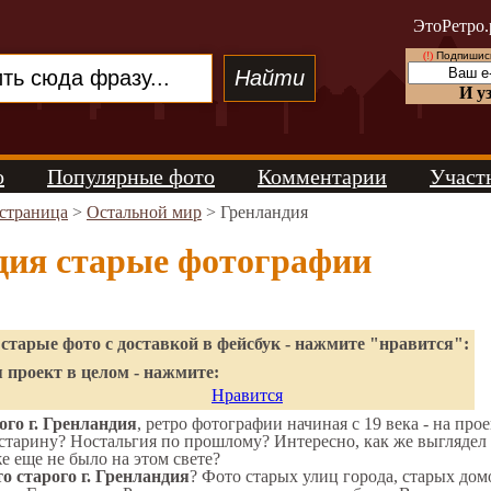
ЭтоРетро.
(!)
Подпишись
И у
о
Популярные фото
Комментарии
Участ
 страница
>
Остальной мир
> Гренландия
дия старые фотографии
старые фото с доставкой в фейсбук - нажмите "нравится":
 проект в целом - нажмите:
Нравится
го г. Гренландия
, ретро фотографии начиная с 19 века - на про
старину? Ностальгия по прошлому? Интересно, как же выгляде
же еще не было на этом свете?
о старого г. Гренландия
? Фото старых улиц города, старых дом