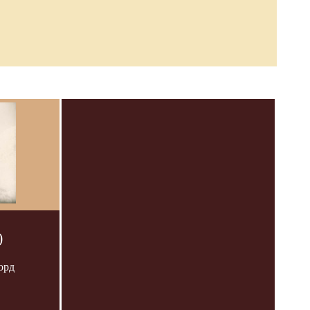
)
орд