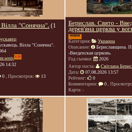
Берислав. Свято - Вве
 Вілла "Сонячна".
(1
дерев'яна церква у вог
новое
рускавец
Категория:
Украина
ускавець. Вілла "Сонячна".
Описание:
Бериславщина. П
964
-Введенская церковь.
VIP
mr.seniv
Год съемки:
2026
26 14:32
Автор поста:
Світлана Берис
Дата:
07.08.2026 13:57
0
, Просмотров:
13
Рейтинг:
0
Комментарии:
0
, Просмотр
Карта: -