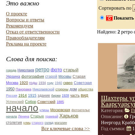
Это важно
Сортировать по
О проекте
Показать 
Вопросы и ответы
Рекомендуем
Отказ от ответственности
Найдено:
2
ретро 
Правообладателям
Реклама на проекте
Слова для поиска:
ретро
фото
старый
Николаев
города
фотография
Украина
Старая
старой
Москвы
Москва
1920
годы
сквер
1934
году
1940
Советская
1950
дом
Панорама
Николаевской
стороны
общества
вид
1914
1915
здание
Россия
биржи
1928
часть
Шахтеры уг
Собор
Успенский
Советский
1885
Каарсуарсу
начало
Категория:
Г
улицы
Московская
фотоателье
Харьков
Описание:
Гр
Старые
начала
Ленина
трамвай
Неергорд Крабб
столетия
улиц
старого
склад
магазин
Все ключевые слова >>
Год съемки:
1