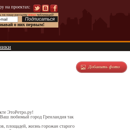
ру на проектах:
 на нашу рассылку
новых
публикаций!
знавай о них первым!
ники
екте ЭтоРетро.ру!
л Ваш любимый город Гренландия так
ов, площадей, жизнь горожан старого