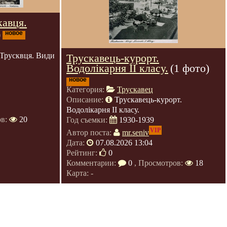
кавця.
)
новое
 Трусквця. Види
Трускавець-курорт.
Водолікарня II класу.
(1 фото)
новое
Категория:
Трускавец
Описание:
Трускавець-курорт.
Водолікарня II класу.
ов:
20
Год съемки:
1930-1939
VIP
Автор поста:
mr.seniv
Дата:
07.08.2026 13:04
Рейтинг:
0
Комментарии:
0
, Просмотров:
18
Карта: -