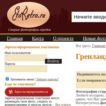
Старые фотографии городов
Главная
Карта
О проекте
Новые фот
Вы здесь:
Главная
Зарегистрированные участники
Имя пользователя:
Гренлан
Пароль:
Подпишитесь на 
Запомнить меня |
Забыли пароль?
Если понравился
Еще не участник?
Фотографии старо
Любите историю, 
Зарегистрированные участники могут
давно, что Вас да
размещать свои фото, следить за
Интересуетесь
фот
комментариями и многое другое...
Все плюсы