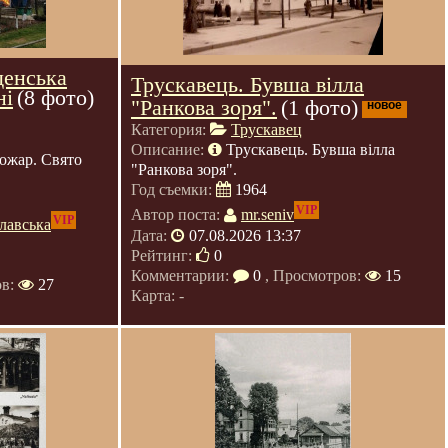
денська
Трускавець. Бувша вілла
ні
(8 фото)
"Ранкова зоря".
(1 фото)
новое
Категория:
Трускавец
Описание:
Трускавець. Бувша вілла
ожар. Свято
"Ранкова зоря".
Год съемки:
1964
VIP
Автор поста:
mr.seniv
VIP
лавська
Дата:
07.08.2026 13:37
Рейтинг:
0
Комментарии:
0
, Просмотров:
15
ов:
27
Карта: -