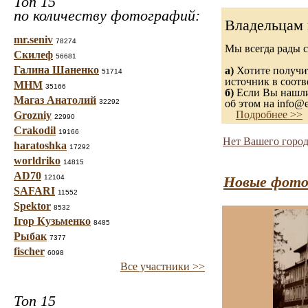
Топ 15
по количеству фотографий:
Владельцам 
mr.seniv
78274
Мы всегда рады 
Скилеф
56681
Галина Шаненко
а)
Хотите получит
51714
источник в соот
МНМ
35166
б)
Если Вы нашли 
Магаз Анатолий
32292
об этом на info@e
Подробнее >>
Grozniy
22990
Crakodil
19166
Нет Вашего город
haratoshka
17292
worldriko
14815
AD70
12104
Новые фото
SAFARI
11552
Spektor
8532
Ігор Кузьменко
8485
Рыбак
7377
fischer
6098
Все участники >>
Топ 15