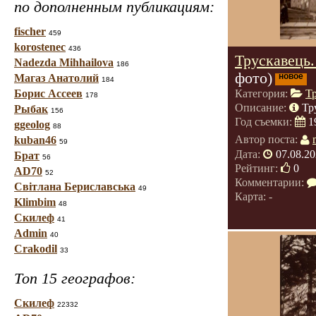
по дополненным публикациям:
fischer
459
korostenec
436
Трускавець.
Nadezda Mihhailova
186
фото)
новое
Магаз Анатолий
184
Борис Ассеев
Категория:
Т
178
Описание:
Тр
Рыбак
156
Год съемки:
1
ggeolog
88
Автор поста:
kuban46
59
Дата:
07.08.20
Брат
56
Рейтинг:
0
AD70
52
Комментарии:
Світлана Бериславська
49
Карта: -
Klimbim
48
Скилеф
41
Admin
40
Crakodil
33
Топ 15 географов:
Скилеф
22332