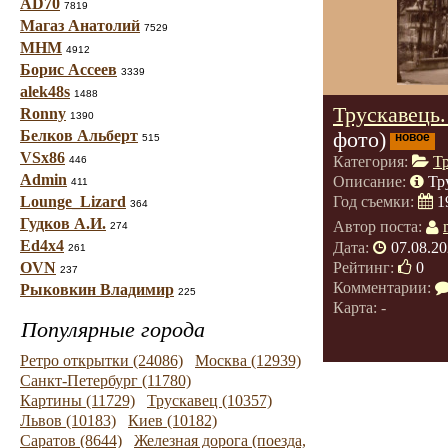
AD70
7819
Магаз Анатолий
7529
МНМ
4912
Борис Ассеев
3339
alek48s
1488
Трускавець.
Ronny
1390
Белков Альберт
фото)
новое
515
VSx86
Категория:
Т
446
Admin
Описание:
Тр
411
Lounge_Lizard
Год съемки:
1
364
Гудков А.И.
Автор поста:
274
Ed4x4
Дата:
07.08.20
261
Рейтинг:
0
OVN
237
Комментарии:
Рыковкин Владимир
225
Карта: -
Популярные города
Ретро открытки (24086)
Москва (12939)
Санкт-Петербург (11780)
Картины (11729)
Трускавец (10357)
Львов (10183)
Киев (10182)
Саратов (8644)
Железная дорога (поезда,