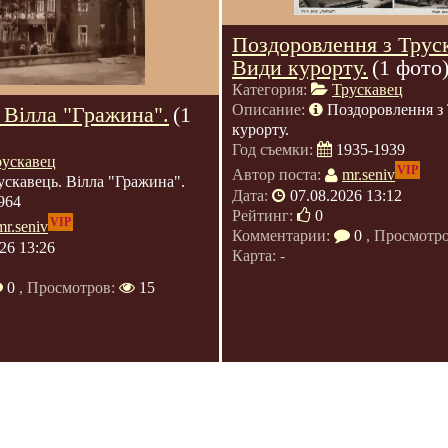
Поздоровлення з Трус
Види курорту.
(1 фото
Категория:
Трускавец
Описание:
Поздоровлення з
 Вілла "Гражина".
(1
курорту.
Год съемки:
1935-1939
рускавец
VIP
Автор поста:
mr.seniv
ускавець. Вілла "Гражина".
Дата:
07.08.2026 13:12
964
Рейтинг:
0
VIP
mr.seniv
Комментарии:
0
, Просмотр
26 13:26
Карта: -
0
, Просмотров:
15