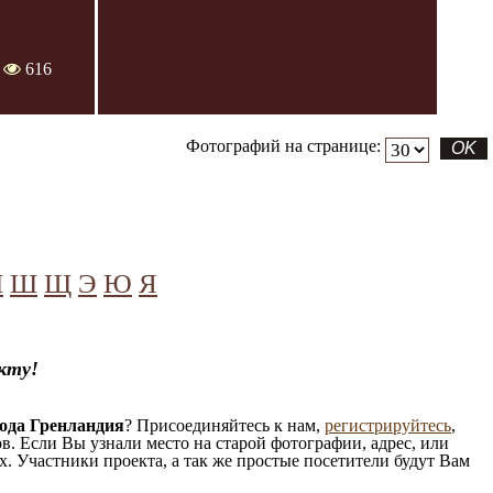
:
616
Фотографий на странице:
Ч
Ш
Щ
Э
Ю
Я
кту!
ода Гренландия
? Присоединяйтесь к нам,
регистрируйтесь
,
. Если Вы узнали место на старой фотографии, адрес, или
. Участники проекта, а так же простые посетители будут Вам