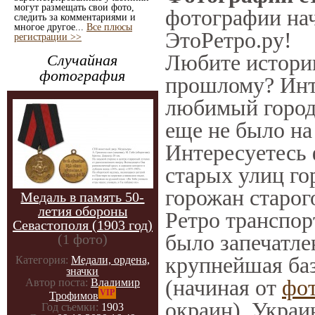
могут размещать свои фото,
фотографии нач
следить за комментариями и
многое другое...
Все плюсы
ЭтоРетро.ру!
регистрации >>
Любите историю
Случайная
фотография
прошлому? Инт
любимый город 
еще не было на
Интересуетесь
старых улиц го
горожан старог
Медаль в память 50-
летия обороны
Ретро транспорт
Севастополя (1903 год)
было запечатле
(1 фото)
крупнейшая баз
Категория:
Медали, ордена,
значки
(начиная от
фо
Автор поста:
Владимир
VIP
Трофимов
окраин), Украи
Год съемки:
1903