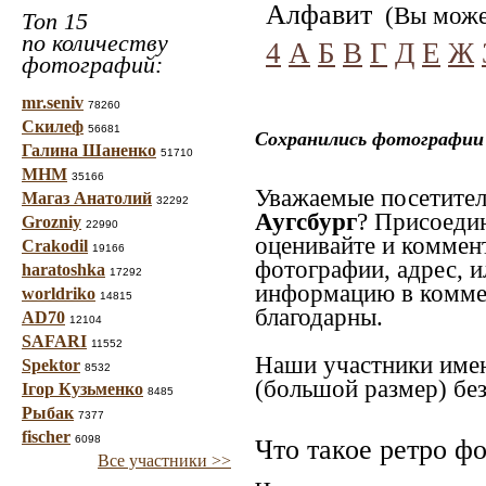
Алфавит
(Вы может
Топ 15
по количеству
4
А
Б
В
Г
Д
Е
Ж
фотографий:
mr.seniv
78260
Скилеф
56681
Сохранились фотографии 
Галина Шаненко
51710
МНМ
35166
Уважаемые посетител
Магаз Анатолий
32292
Аугсбург
? Присоеди
Grozniy
22990
оценивайте и коммен
Crakodil
19166
фотографии, адрес, и
haratoshka
17292
информацию в коммен
worldriko
14815
благодарны.
AD70
12104
SAFARI
11552
Наши участники имею
Spektor
8532
(большой размер) без
Ігор Кузьменко
8485
Рыбак
7377
fischer
6098
Что такое ретро ф
Все участники >>