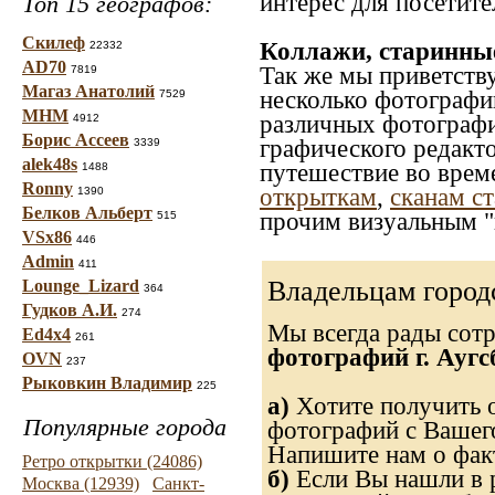
интерес для посетите
Топ 15 географов:
Скилеф
Коллажи, старинны
22332
AD70
Так же мы приветств
7819
Магаз Анатолий
несколько фотографи
7529
МНМ
различных фотографий
4912
Борис Ассеев
графического редакто
3339
alek48s
путешествие во врем
1488
Ronny
открыткам
,
сканам с
1390
Белков Альберт
прочим визуальным "
515
VSx86
446
Admin
411
Владельцам город
Lounge_Lizard
364
Гудков А.И.
274
Мы всегда рады сот
Ed4x4
261
фотографий г. Аугс
OVN
237
Рыковкин Владимир
225
а)
Хотите получить о
Популярные города
фотографий с Вашего
Напишите нам о факт
Ретро открытки (24086)
б)
Если Вы нашли в р
Москва (12939)
Санкт-