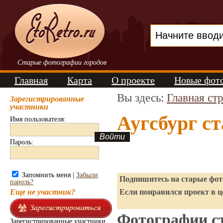
Старые фотографии городов
Главная
Карта
О проекте
Новые фот
Вы здесь:
Главная ст
Зарегистрированные
участники
Аугсбург с
Имя пользователя:
Пароль:
Запомнить меня |
Забыли
Подпишитесь на старые фото
пароль?
Еще не участник?
Если понравился проект в ц
Фотографии ст
Зарегистрированные участники