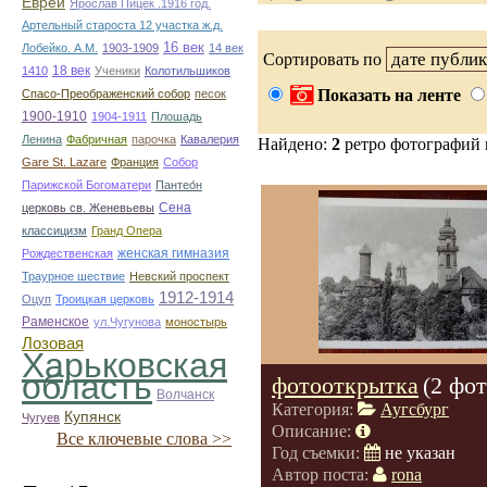
Евреи
Ярослав Пицек .1916 год.
Артельный староста 12 участка ж.д.
16 век
Лобейко. А.М.
1903-1909
14 век
Сортировать по
18 век
1410
Ученики
Колотильшиков
Показать на ленте
Спасо-Преображенский собор
песок
1900-1910
1904-1911
Плошадь
Ленина
Фабричная
парочка
Кавалерия
Найдено:
2
ретро фотографий
Gare St. Lazare
Франция
Собор
Парижской Богоматери
Пантео́н
Сена
церковь св. Женевьевы
классицизм
Гранд Опера
женская гимназия
Рождественская
Траурное шествие
Невский проспект
1912-1914
Оцуп
Троицкая церковь
Раменское
ул.Чугунова
моностырь
Лозовая
Харьковская
область
фотооткрытка
(2 фот
Волчанск
Категория:
Аугсбург
Купянск
Чугуев
Описание:
Все ключевые слова >>
Год съемки:
не указан
Автор поста:
rona