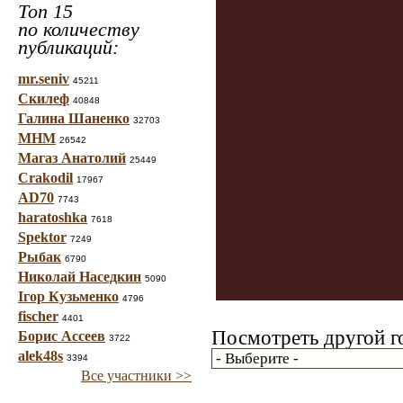
Топ 15
по количеству
публикаций:
mr.seniv
45211
Скилеф
40848
Галина Шаненко
32703
МНМ
26542
Магаз Анатолий
25449
Crakodil
17967
AD70
7743
haratoshka
7618
Spektor
7249
Рыбак
6790
Николай Наседкин
5090
Ігор Кузьменко
4796
fischer
4401
Посмотреть другой г
Борис Ассеев
3722
alek48s
3394
Все участники >>