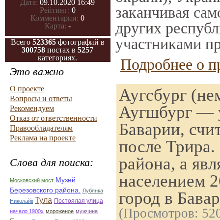
Дата:
09.10.2020 16:49
заканчивая само
Рейтинг:
0
Комментарии:
0
других республ
Карта:
-
участниками пр
Всего
523365
фотографий в
300758
постах в
5257
категориях.
Подробнее о п
Это важно
О проекте
Аугсбург (не
Вопросы и ответы
Аугшбург — у
Рекомендуем
Отказ от ответственности
Баварии, счи
Правообладателям
Реклама на проекте
после Трира. 
района, а яв
Слова для поиска:
населением 2
Музей
Московский мост
Березовского района.
Лубянка
город в Бава
Тула
Постоялая улица
Николайii
(Просмотров: 52
начало 1900х
мороженое
мужчина