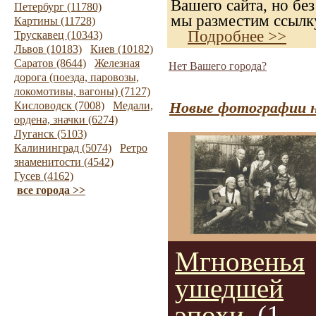
Вашего сайта, но без
Петербург (11780)
мы разместим ссылку
Картины (11728)
Подробнее >>
Трускавец (10343)
Львов (10183)
Киев (10182)
Саратов (8644)
Железная
Нет Вашего города?
дорога (поезда, паровозы,
локомотивы, вагоны) (7127)
Новые фотографии н
Кисловодск (7008)
Медали,
ордена, значки (6274)
Луганск (5103)
Калининград (5074)
Ретро
знаменитости (4542)
Гусев (4162)
все города >>
Мгновенья
ушедшей
эпохи.
(1