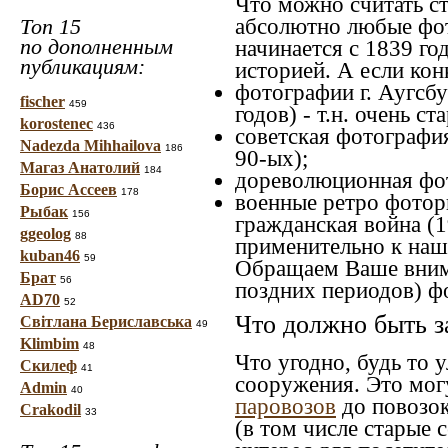
Что можно считать с
Топ 15
абсолютно любые фот
по дополненным
начинается с 1839 го
публикациям:
историей. А если конк
фотографии г. Аугсбу
fischer
459
годов) - т.н. очень 
korostenec
436
советская фотография
Nadezda Mihhailova
186
90-ых);
Магаз Анатолий
184
дореволюционная фото
Борис Ассеев
178
военные ретро фоторг
Рыбак
156
гражданская война (1
ggeolog
88
применительно к наше
kuban46
59
Обращаем Ваше внима
Брат
56
поздних периодов) ф
AD70
52
Что должно быть з
Світлана Бериславська
49
Klimbim
48
Что угодно, будь то 
Скилеф
41
сооружения. Это мог
Admin
40
паровозов
до повозок
Crakodil
33
(в том числе старые 