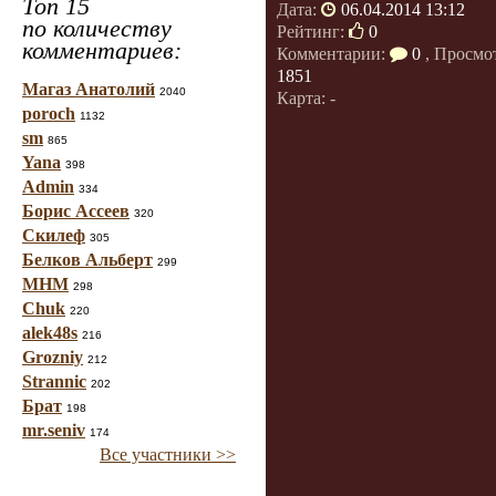
Топ 15
Дата:
06.04.2014 13:12
по количеству
Рейтинг:
0
комментариев:
Комментарии:
0
, Просмо
1851
Магаз Анатолий
2040
Карта: -
poroch
1132
sm
865
Yana
398
Admin
334
Борис Ассеев
320
Скилеф
305
Белков Альберт
299
МНМ
298
Chuk
220
alek48s
216
Grozniy
212
Strannic
202
Брат
198
mr.seniv
174
Все участники >>