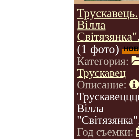
Трускавець.
Вілла
Світязянка"
(1 фото)
нов
Категория:
Трускавец
Описание:
Трускавеццц
Вілла
"Світязянка"
Год съемки: