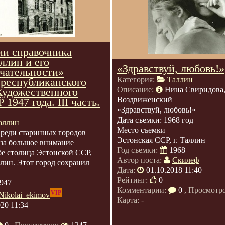
и справочника
ллин и его
«Здравствуй, любовь!»
чательности»
Категория:
Таллин
 республиканского
Описание:
Нина Свиридова
Художественного
Воздвиженский
1947 года. III часть.
«Здравствуй, любовь!»
Дата съемки: 1968 год
аллин
Место съемки
реди старинных городов
Эстонская ССР, г. Таллин
за большое внимание
Год съемки:
1968
бе столица Эстонской ССР,
Автор поста:
Скилеф
лин. Этот город сохранил
Дата:
01.10.2018 11:40
Рейтинг:
0
947
Комментарии:
0
, Просмотр
VIP
Nikolai_ekimov
Карта: -
020 11:34