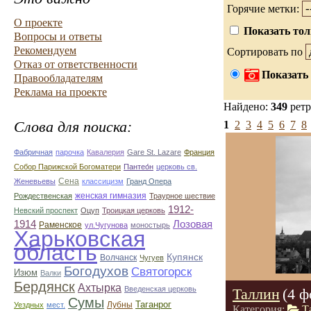
Горячие метки:
О проекте
Показать тол
Вопросы и ответы
Рекомендуем
Сортировать по
Отказ от ответственности
Показать 
Правообладателям
Реклама на проекте
Найдено:
349
ретр
Слова для поиска:
1
2
3
4
5
6
7
8
Фабричная
парочка
Кавалерия
Gare St. Lazare
Франция
Собор Парижской Богоматери
Пантео́н
церковь св.
Сена
Женевьевы
классицизм
Гранд Опера
женская гимназия
Рождественская
Траурное шествие
1912-
Невский проспект
Оцуп
Троицкая церковь
1914
Лозовая
Раменское
ул.Чугунова
моностырь
Харьковская
область
Купянск
Волчанск
Чугуев
Богодухов
Святогорск
Изюм
Валки
Бердянск
Ахтырка
Введенская церковь
Таллин
(4 ф
Сумы
Таганрог
Лубны
Уездных
мест.
Категория:
Т