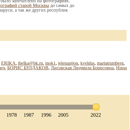
о было запечатлено на фотографиях.
тографий старой Москвы
до самых до
ларуси, а так же других республик
,
ERIKA
,
ibelka@bk.ru
,
inok1
,
jelenapijon
,
kveldus
,
mariatrumberg
,
вич
,
БОРИС БУЛДАКОВ
,
Лисовская Людмила Борисовна
,
Нина
1978
1987
1996
2005
2022