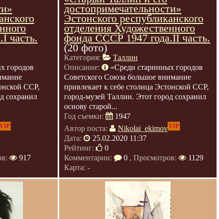
ти»
достопримечательности»
анского
Эстонского республиканского
нного
отделения Художественного
I часть.
фонда СССР 1947 года.II часть.
(20 фото)
Категория:
Таллин
х городов
Описание:
«Среди старинных городов
имание
Советского Союза большое внимание
онской ССР,
привлекает к себе столица Эстонской ССР,
од сохранил
город-музей Таллин. Этот город сохранил
основу старой...
Год съемки:
1947
VIP
VIP
Автор поста:
Nikolai_ekimov
Дата:
25.02.2020 11:37
Рейтинг:
0
ов:
917
Комментарии:
0
, Просмотров:
1129
Карта: -