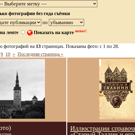
ько фотографии без года съёмки
по
новое!
на ленте
Показать на карте
о фотографий на
13
страницах. Показаны фото: с 1 по 28.
9
10
»
Последняя страница »
ото)
Иллюстрации справоч
«Старый Таллин и его
аллин