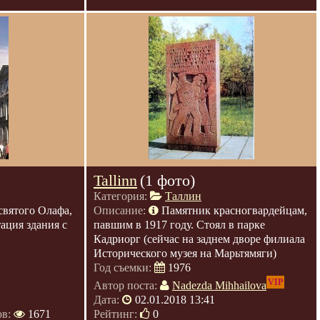
Tallinn
(1 фото)
Категория:
Таллин
святого Олафа,
Описание:
Памятник красногвардейцам,
ация здания с
павшим в 1917 году. Стоял в парке
Кадриорг (сейчас на заднем дворе филиала
Исторического музея на Марьтямяги)
Год съемки:
1976
VIP
Автор поста:
Nadezda Mihhailova
Дата:
02.01.2018 13:41
ов:
1671
Рейтинг:
0