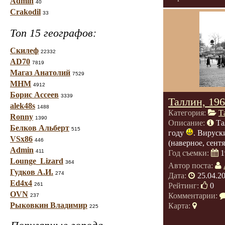
Admin
40
Crakodil
33
Топ 15 географов:
Скилеф
22332
AD70
7819
Магаз Анатолий
7529
МНМ
4912
Борис Ассеев
3339
Таллин, 196
alek48s
1488
Категория:
Т
Ronny
1390
Описание:
Та
Белков Альберт
515
году
. Вируск
VSx86
446
(наверное, сентя
Admin
411
Год съемки:
1
Lounge_Lizard
364
Автор поста:
Гудков А.И.
274
Дата:
25.04.2
Ed4x4
261
Рейтинг:
0
OVN
Комментарии:
237
Рыковкин Владимир
Карта:
225