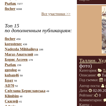
Рыбак
7377
fischer
6098
Все участники >>
Топ 15
по дополненным публикациям:
fischer
459
korostenec
436
Nadezda Mihhailova
186
Магаз Анатолий
184
Борис Ассеев
Таллин. Худ
178
Рыбак
фото)
156
ggeolog
Категория:
Т
88
kuban46
Описание:
Та
59
Год съемки:
1
Брат
56
AD70
Автор поста:
52
Дата:
02.09.2
Світлана Бериславська
49
Рейтинг:
0
Klimbim
48
Комментарии:
Скилеф
41
Карта: -