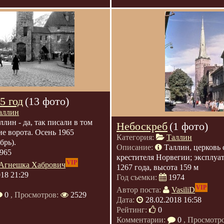
5 год
(13 фото)
аллин
ллин - да, так писали в том
Небоскреб
(1 фото)
ие ворота. Осень 1965
Категория:
Таллин
брь).
Описание:
Таллин, церковь 
965
крестителя Норвегии; эксплуат
VIP
Агнешка Хабрович
1267 года, высота 159 м
018 21:29
Год съемки:
1974
VIP
Автор поста:
VasiliD
0
, Просмотров:
2529
Дата:
28.02.2018 16:58
Рейтинг:
0
Комментарии:
0
, Просмотр