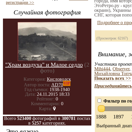
города, имя котор
регистрации >>
ЭтоРетро.ру - кру
окраин), Украины 
Случайная фотография
СНГ, которая попо
Подробнее о про
(Просмотров: 62167)
Внимание, з
"Храм воздуха" и Малое седло
(2
Участники проект
Mihi444
,
Observer
,
фото)
Михайловна Топч
Показать всех >>
Категория:
Кисловодск
VIP
Автор поста:
AD70
Присоединяйтесь 
Год съемки:
1938-1940
Дата:
24.11.2015 18:33
Рейтинг:
0
Фильтр по го
Комментарии:
0
Карта:
1888
1897
Всего
523400
фотографий в
300781
постах
в
5257
категориях.
Выбранный диап
Это важно