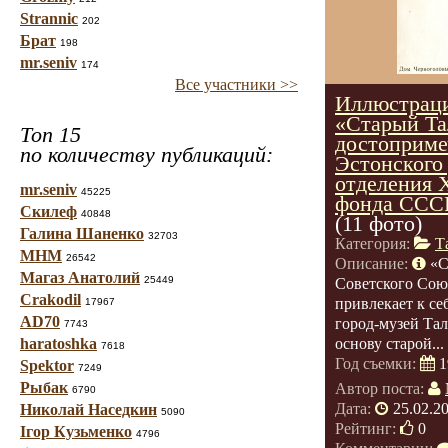
Strannic
202
Брат
198
mr.seniv
174
Все участники >>
Иллюстраци
«Старый Та
Топ 15
достоприме
по количеству публикаций:
Эстонского
отделения 
mr.seniv
45225
фонда СССР 
Скилеф
40848
(11 фото)
Галина Шаненко
32703
Категория:
Т
МНМ
26542
Описание:
«С
Магаз Анатолий
25449
Советского Сою
Crakodil
привлекает к се
17967
AD70
город-музей Тал
7743
haratoshka
основу старой...
7618
Год съемки:
1
Spektor
7249
Рыбак
Автор поста:
6790
Дата:
25.02.2
Николай Наседкин
5090
Рейтинг:
0
Ігор Кузьменко
4796