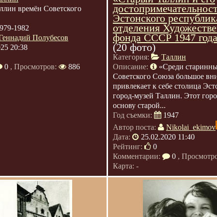
достопримечательнос
ллин времён Советского
Эстонского республик
отделения Художестве
979-1982
фонда СССР 1947 года.
Геннадий Полубесов
(20 фото)
025 20:38
Категория:
Таллин
0
, Просмотров:
886
Описание:
«Среди старинны
Советского Союза большое вн
привлекает к себе столица Эст
город-музей Таллин. Этот гор
основу старой...
Год съемки:
1947
Автор поста:
Nikolai_ekimov
Дата:
25.02.2020 11:40
Рейтинг:
0
Комментарии:
0
, Просмотр
Карта: -