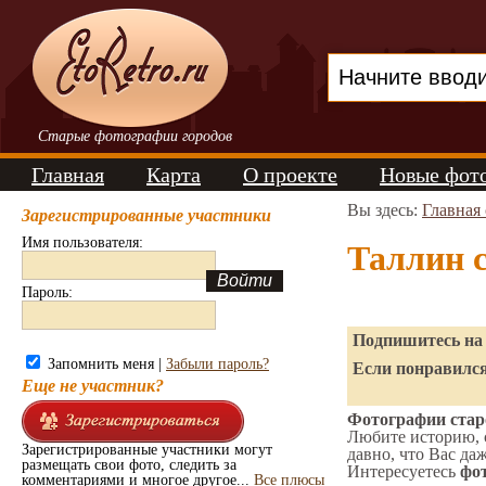
Старые фотографии городов
Главная
Карта
О проекте
Новые фот
Вы здесь:
Главная
Зарегистрированные участники
Имя пользователя:
Таллин 
Пароль:
Подпишитесь на 
Запомнить меня |
Забыли пароль?
Если понравился
Еще не участник?
Фотографии старо
Любите историю, 
Зарегистрированные участники могут
давно, что Вас да
размещать свои фото, следить за
Интересуетесь
фот
комментариями и многое другое...
Все плюсы