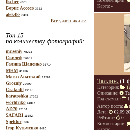
Комментарии:
fischer
4401
Карта: -
Борис Ассеев
3722
alek48s
3394
Все участники >>
Топ 15
по количеству фотографий:
mr.seniv
78274
Скилеф
56681
Галина Шаненко
51714
МНМ
35166
Магаз Анатолий
32292
Таллин.
(1 
Grozniy
22990
Категория:
Т
Crakodil
19166
Описание:
Та
haratoshka
17292
Год съемки:
1
worldriko
14815
Автор поста:
AD70
12104
Дата:
02.09.2
SAFARI
11552
Рейтинг:
0
Spektor
8532
Комментарии:
Ігор Кузьменко
8485
Карта: -