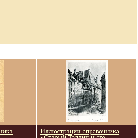
ника
Иллюстрации справочника
«Старый Таллин и его