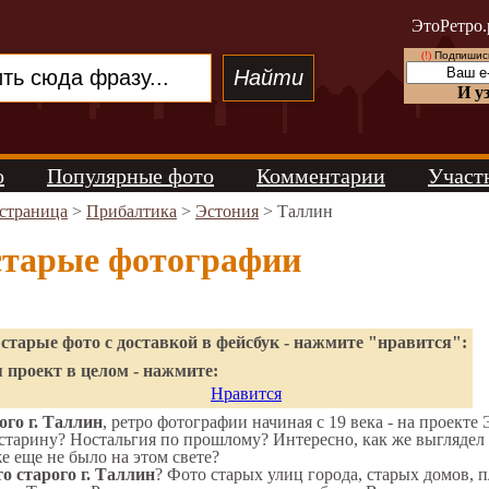
ЭтоРетро.
(!)
Подпишись
И у
о
Популярные фото
Комментарии
Участ
 страница
>
Прибалтика
>
Эстония
> Таллин
старые фотографии
старые фото с доставкой в фейсбук - нажмите "нравится":
 проект в целом - нажмите:
Нравится
го г. Таллин
, ретро фотографии начиная с 19 века - на проекте 
старину? Ностальгия по прошлому? Интересно, как же выгляде
же еще не было на этом свете?
о старого г. Таллин
? Фото старых улиц города, старых домов, 