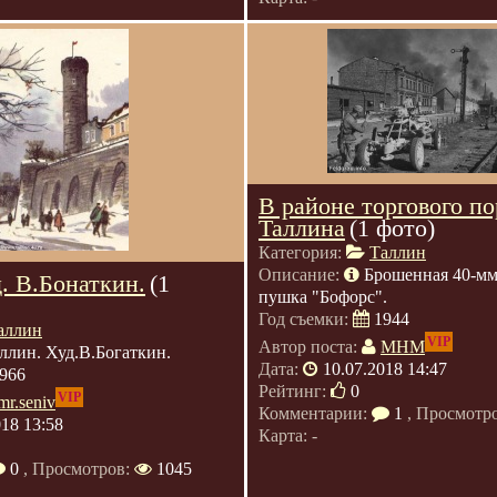
В районе торгового по
Таллина
(1 фото)
Категория:
Таллин
Описание:
Брошенная 40-мм
. В.Бонаткин.
(1
пушка "Бофорс".
Год съемки:
1944
аллин
VIP
Автор поста:
МНМ
ллин. Худ.В.Богаткин.
Дата:
10.07.2018 14:47
966
Рейтинг:
0
VIP
mr.seniv
Комментарии:
1
, Просмотр
018 13:58
Карта: -
0
, Просмотров:
1045