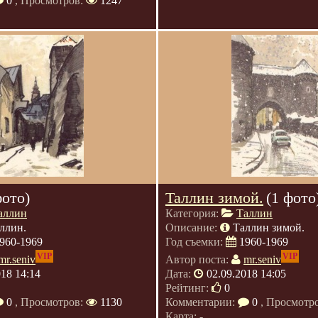
0
, Просмотров:
1247
фото)
Таллин зимой.
(1 фото
аллин
Категория:
Таллин
ллин.
Описание:
Таллин зимой.
960-1969
Год съемки:
1960-1969
VIP
VIP
mr.seniv
Автор поста:
mr.seniv
018 14:14
Дата:
02.09.2018 14:05
Рейтинг:
0
0
, Просмотров:
1130
Комментарии:
0
, Просмотр
Карта: -