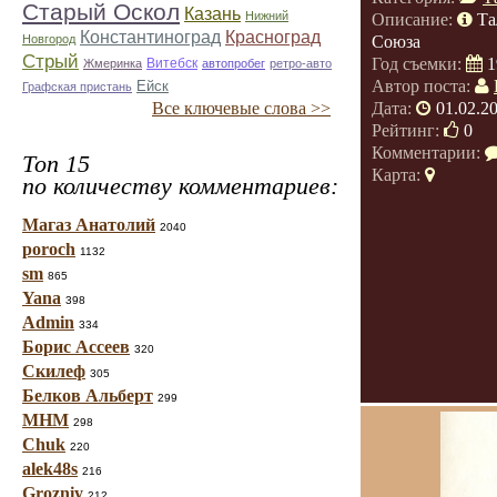
Старый Оскол
Казань
Нижний
Описание:
Та
Константиноград
Красноград
Новгород
Союза
Стрый
Год съемки:
1
Витебск
Жмеринка
автопробег
ретро-авто
Автор поста:
Ейск
Графская пристань
Все ключевые слова >>
Дата:
01.02.2
Рейтинг:
0
Комментарии:
Топ 15
Карта:
по количеству комментариев:
Магаз Анатолий
2040
poroch
1132
sm
865
Yana
398
Admin
334
Борис Ассеев
320
Скилеф
305
Белков Альберт
299
МНМ
298
Chuk
220
alek48s
216
Grozniy
212