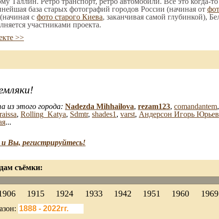
ому Таллин. Ретро транспорт, ретро автомобили. Все это когда-т
пнейшая база старых фотографий городов России (начиная от
фо
(начиная с
фото старого Киева
, заканчивая самой глубинкой), Бе
лняется участниками проекта.
екте >>
емляки!
а из этого города:
Nadezda Mihhailova
,
rezam123
,
comandantem
raissa
,
Rolling_Katya
,
Sdmtr
,
shades1
,
varst
,
Андерсон Игорь Юрье
ая
...
и Вы, регистрируйтесь!
дам съёмки:
1906
1915
1924
1933
1942
1951
1960
1969
азон: