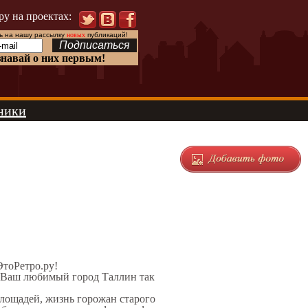
ру на проектах:
 на нашу рассылку
новых
публикаций!
знавай о них первым!
ники
ЭтоРетро.ру!
л Ваш любимый город Таллин так
площадей, жизнь горожан старого