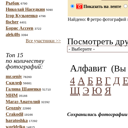
Рыбак
6790
Показать на ленте
Николай Наседкин
5090
Ігор Кузьменко
4796
Найдено:
0
ретро фотографий
fischer
4401
Борис Ассеев
3722
alek48s
3394
Посмотреть дру
Все участники >>
Топ 15
по количеству
фотографий:
Алфавит
(Вы 
mr.seniv
4
А
Б
В
Г
Д
78260
Скилеф
56681
Щ
Э
Ю
Я
Галина Шаненко
51710
МНМ
35166
Магаз Анатолий
32292
Grozniy
22990
Сохранились фотографии 
Crakodil
19166
haratoshka
17292
worldriko
14815