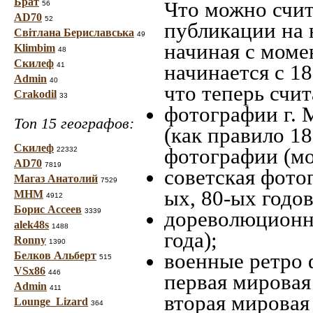
Брат
Что можно счит
56
AD70
52
публикации на 
Світлана Бериславська
49
начиная c моме
Klimbim
48
Скилеф
начинается с 18
41
Admin
40
что теперь счит
Crakodil
33
фотографии г. 
Топ 15 географов:
(как правило 18
Скилеф
фотографии (мо
22332
AD70
7819
советская фотог
Магаз Анатолий
7529
ых, 80-ых годов
МНМ
4912
Борис Ассеев
3339
дореволюционна
alek48s
1488
года);
Ronny
1390
военные ретро 
Белков Альберт
515
VSx86
446
первая мировая 
Admin
411
вторая мировая
Lounge_Lizard
364