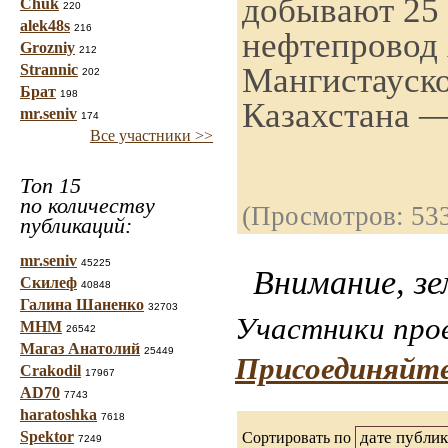
добывают 25 
Chuk
220
alek48s
216
нефтепровод
Grozniy
212
Мангистауско
Strannic
202
Брат
198
Казахстана —
mr.seniv
174
Все участники >>
Топ 15
по количеству
(Просмотров: 53
публикаций:
mr.seniv
45225
Внимание, зе
Скилеф
40848
Галина Шаненко
32703
Участники прое
МНМ
26542
Магаз Анатолий
25449
Присоединяйте
Crakodil
17967
AD70
7743
haratoshka
7618
Spektor
Сортировать по
7249