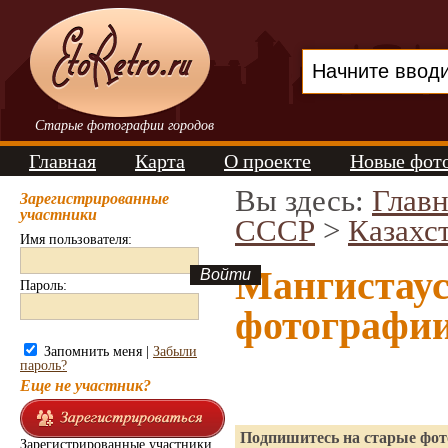
Старые фотографии городов
Главная
Карта
О проекте
Новые фот
Вы здесь:
Главн
Зарегистрированные
участники
СССР
>
Казахс
Имя пользователя:
Мангистаус
Пароль:
фотографи
Запомнить меня |
Забыли
пароль?
Еще не участник?
Подпишитесь на старые фото
Зарегистрированные участники