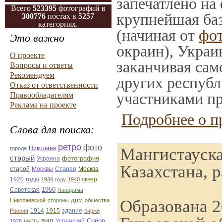
запечатлено на
Всего
523395
фотографий в
крупнейшая баз
300776
постах в
5257
категориях.
(начиная от
фо
Это важно
окраин), Украи
О проекте
заканчивая само
Вопросы и ответы
Рекомендуем
других республ
Отказ от ответственности
участниками пр
Правообладателям
Реклама на проекте
Подробнее о п
Слова для поиска:
ретро
фото
Мангистауска
Николаев
города
старый
фотография
Украина
Казахстана, 
Старая
Москва
старой
Москвы
1920
годы
сквер
1934
году
1940
1950
Советская
Панорама
дом
Образована 2
Николаевской
стороны
общества
1914
1915
здание
Россия
биржи
вид
Собор
Успенский
1928
часть