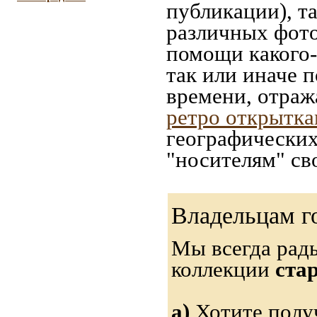
публикации), т
различных фото
помощи какого-л
так или иначе 
времени, отраж
ретро открытк
географических
"носителям" св
Владельцам г
Мы всегда рад
коллекции
ста
а)
Хотите получ