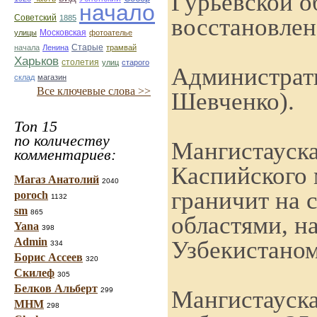
Гурьевской о
начало
Советский
восстановлен
1885
улицы
Московская
фотоателье
Старые
начала
Ленина
трамвай
Харьков
столетия
улиц
старого
Администрат
склад
магазин
Все ключевые слова >>
Шевченко).
Топ 15
по количеству
Мангистауска
комментариев:
Каспийского 
Магаз Анатолий
2040
граничит на 
poroch
1132
sm
865
областями, н
Yana
398
Admin
Узбекистаном
334
Борис Ассеев
320
Скилеф
305
Белков Альберт
Мангистауск
299
МНМ
298