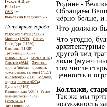
Гудков А.И.
Родине - Велик
274
Ed4x4
261
Обращаем Ваше
OVN
237
чёрно-белые, и
Рыковкин Владимир
225
Популярные города
Что должно бы
Ретро открытки (24086)
Что угодно, буд
Москва (12939)
Санкт-
Петербург (11780)
архитектурные 
Картины (11729)
другой вид тра
Трускавец (10357)
Львов (10183)
Киев (10182)
люди (мужчины,
Саратов (8644)
Железная
том числе стар
дорога (поезда, паровозы,
локомотивы, вагоны) (7127)
ценность и огр
Кисловодск (7008)
Медали,
ордена, значки (6274)
Луганск (5103)
Коллажи, стар
Калининград (5074)
Ретро
Так же мы прив
знаменитости (4542)
Гусев (4162)
возможность за
все города >>