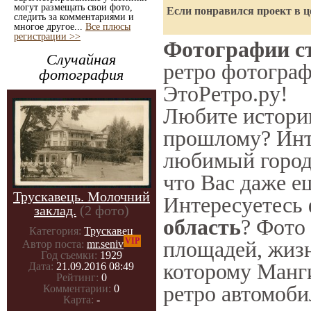
могут размещать свои фото,
Если понравился проект в ц
следить за комментариями и
многое другое...
Все плюсы
регистрации >>
Фотографии ст
Случайная
ретро фотограф
фотография
ЭтоРетро.ру!
Любите историю
прошлому? Инт
любимый город 
что Вас даже е
Трускавець. Молочний
Интересуетесь
заклад.
(2 фото)
область
? Фото 
Категория:
Трускавец
VIP
площадей, жизн
Автор поста:
mr.seniv
Год съемки:
1929
которому Манги
Дата:
21.09.2016 08:49
Рейтинг:
0
ретро автомоби
Комментарии:
0
Карта:
-