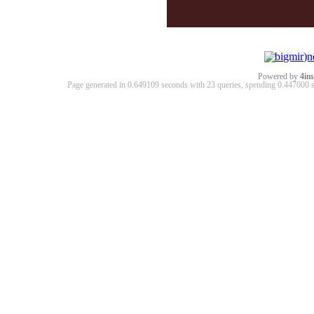
Powered by
4im
Page generated in 0.649109 seconds with 23 queries, spending 0.44700