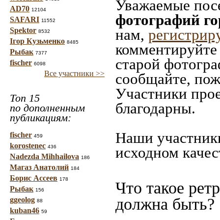
Уважаемые посе
AD70
12104
фотографий го
SAFARI
11552
Spektor
нам,
регистрир
8532
Ігор Кузьменко
8485
комментируйте 
Рыбак
7377
старой фотограф
fischer
6098
Все участники >>
сообщайте, пож
Участники прое
Топ 15
благодарны.
по дополненным
публикациям:
Наши участники
fischer
459
korostenec
436
исходном качес
Nadezda Mihhailova
186
Магаз Анатолий
184
Борис Ассеев
178
Что такое рет
Рыбак
156
должна быть?
ggeolog
88
kuban46
59