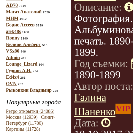
Описание:
AD70
7819
Магаз Анатолий
7529
Фотография.
МНМ
4912
Борис Ассеев
3339
Альбуминов
alek48s
1488
печать. 1890
Ronny
1390
Белков Альберт
515
1899.
VSx86
446
Admin
411
Год съемки:
Lounge_Lizard
364
Гудков А.И.
1890-1899
274
Ed4x4
261
Автор поста
OVN
237
Рыковкин Владимир
225
Галина
Популярные города
VIP
Шаненко
Ретро открытки (24086)
Москва (12939)
Санкт-
Дата:
Петербург (11780)
Картины (11728)