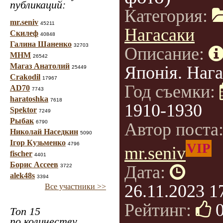
публикаций:
Категория:
mr.seniv
45211
Нагасаки
Скилеф
40848
Галина Шаненко
32703
Описание:
МНМ
26542
Магаз Анатолий
Японія. Нага
25449
Crakodil
17967
Год съемки:
AD70
7743
haratoshka
7618
1910-1930
Spektor
7249
Рыбак
6790
Автор поста
Николай Наседкин
5090
Ігор Кузьменко
4796
VIP
mr.seniv
fischer
4401
Борис Ассеев
Дата:
3722
alek48s
3394
26.11.2023 1
Все участники >>
Рейтинг:
Топ 15
по количеству