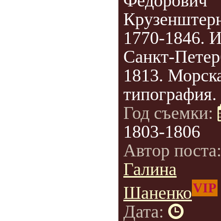
Фёдорович
Крузенштерн
1770-1846. И
Санкт-Петер
1813. Морск
типография.
Год съемки:
1803-1806
Автор поста
Галина
VIP
Шаненко
Дата: