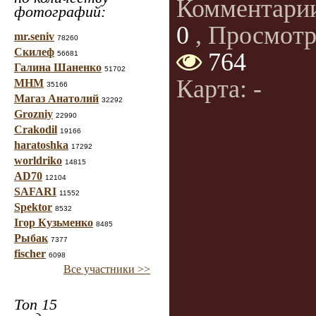
Комментари
фотографий:
0
, Просмотр
mr.seniv
78260
Скилеф
764
56681
Галина Шаненко
51702
Карта: -
МНМ
35166
Магаз Анатолий
32292
Grozniy
22990
Crakodil
19166
haratoshka
17292
worldriko
14815
AD70
12104
SAFARI
11552
Spektor
8532
Ігор Кузьменко
8485
Рыбак
7377
fischer
6098
Все участники >>
Топ 15