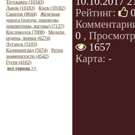
10.10.2017 2
Трускавец (10343)
Львов (10183)
Киев (10182)
Рейтинг:
Саратов (8644)
Железная
дорога (поезда, паровозы,
Комментари
локомотивы, вагоны) (7127)
Кисловодск (7008)
Медали,
0
, Просмотр
ордена, значки (6274)
1657
Луганск (5103)
Калининград (5074)
Ретро
Карта: -
знаменитости (4542)
Гусев (4162)
все города >>