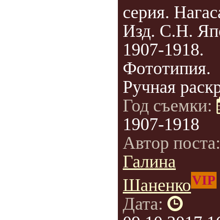
серия. Нагас
Изд. С.Н. Яп
1907-1918.
Фототипия.
Ручная раскр
Год съемки:
1907-1918
Автор поста
Галина
VIP
Шаненко
Дата: