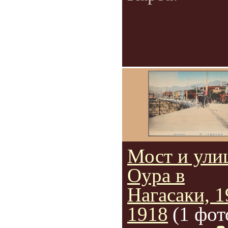
Мост и ули
Оура в
Нагасаки, 1
1918
(1 фот