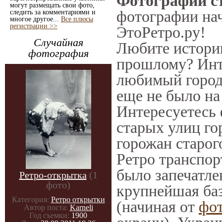
Фотографии ст
могут размещать свои фото,
фотографии нач
следить за комментариями и
многое другое...
Все плюсы
регистрации >>
ЭтоРетро.ру!
Случайная
Любите историю
фотография
прошлому? Инт
любимый город 
еще не было на
Интересуетесь
старых улиц го
горожан старог
Ретро транспорт
было запечатле
Ретро-открытка
(1
фото)
крупнейшая баз
Категория:
Ретро открытки
(начиная от
фо
Автор поста:
Karneli
Год съемки:
1900