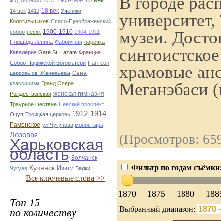
В городе рас
16 век
ж.д. Лобейко. А.М.
1903-1909
18 век
14 век
1410
Ученики
университет
Колотильшиков
Спасо-Преображенский
музеи. Досто
1900-1910
собор
песок
1904-1911
Плошадь Ленина
Фабричная
парочка
синтоистское
Кавалерия
Gare St. Lazare
Франция
Собор Парижской Богоматери
Пантео́н
храмовые анс
Сена
церковь св. Женевьевы
Меганэбаси (
классицизм
Гранд Опера
женская гимназия
Рождественская
Траурное шествие
Невский проспект
1912-1914
Оцуп
Троицкая церковь
Раменское
ул.Чугунова
моностырь
Лозовая
(Просмотров: 65
Харьковская
область
Волчанск
Фильтр по годам съёмки
Купянск
Изюм
Чугуев
Валки
Все ключевые слова >>
1870
1875
1880
188
Топ 15
Выбранный диапазон:
по количеству