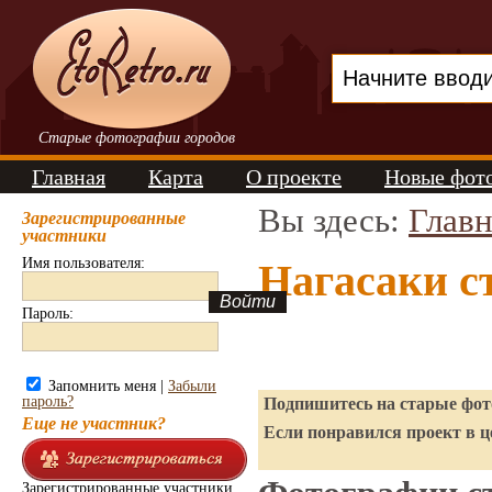
Старые фотографии городов
Главная
Карта
О проекте
Новые фот
Вы здесь:
Главн
Зарегистрированные
участники
Имя пользователя:
Нагасаки с
Пароль:
Запомнить меня |
Забыли
пароль?
Подпишитесь на старые фото
Еще не участник?
Если понравился проект в ц
Зарегистрированные участники