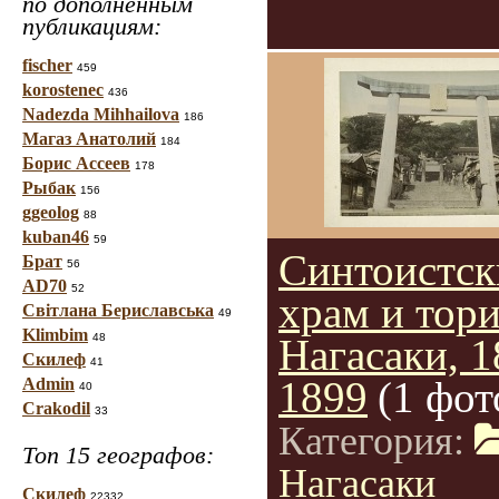
по дополненным
публикациям:
fischer
459
korostenec
436
Nadezda Mihhailova
186
Магаз Анатолий
184
Борис Ассеев
178
Рыбак
156
ggeolog
88
kuban46
59
Синтоистск
Брат
56
AD70
52
храм и тори
Світлана Бериславська
49
Klimbim
48
Нагасаки, 1
Скилеф
41
1899
(1 фот
Admin
40
Crakodil
33
Категория:
Топ 15 географов:
Нагасаки
Скилеф
22332