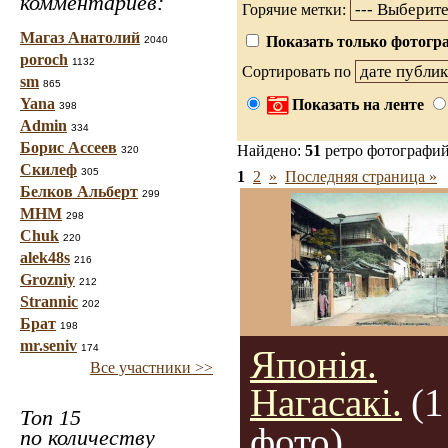
комментариев:
Горячие метки:
Магаз Анатолий
Показать только фотогра
2040
poroch
1132
Сортировать по
sm
865
Yana
Показать на ленте
398
Admin
334
Борис Ассеев
Найдено:
51
ретро фотографи
320
Скилеф
305
1
2
»
Последняя страница »
Белков Альберт
299
МНМ
298
Chuk
220
alek48s
216
Grozniy
212
Strannic
202
Брат
198
mr.seniv
174
Японія.
Все участники >>
Нагасакі.
(1
Топ 15
фото)
по количеству