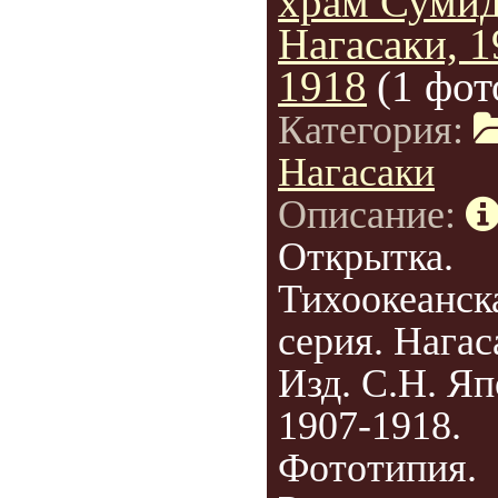
храм Сумид
Нагасаки, 1
1918
(1 фот
Категория:
Нагасаки
Описание:
Открытка.
Тихоокеанск
серия. Нагас
Изд. С.Н. Яп
1907-1918.
Фототипия.