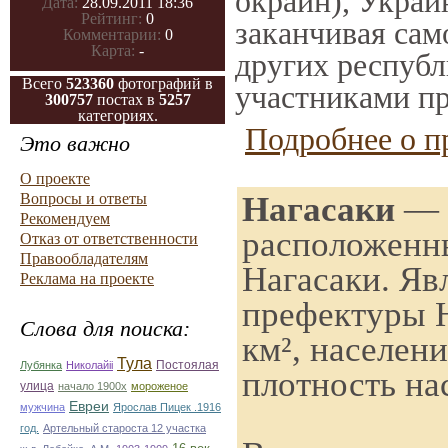
окраин), Украи
Дата:
28.09.2011 18:36
Рейтинг:
0
заканчивая само
Комментарии:
0
Карта:
-
других республ
Всего
523360
фотографий в
участниками пр
300757
постах в
5257
категориях.
Подробнее о п
Это важно
О проекте
Нагасаки
— п
Вопросы и ответы
Рекомендуем
расположенны
Отказ от ответственности
Правообладателям
Нагасаки. Яв
Реклама на проекте
префектуры Н
Слова для поиска:
км², населен
Тула
Постоялая
Лубянка
Николайii
плотность на
улица
начало 1900х
мороженое
Евреи
мужчина
Ярослав Пицек .1916
год.
Артельный староста 12 участка