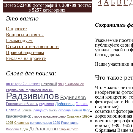
4
А
Б
В
Г
Всего
523438
фотографий в
300789
постах
в
5257
категориях.
Это важно
Сохранились ф
О проекте
Вопросы и ответы
Уважаемые посетит
Рекомендуем
публикуйте свои ф
Отказ от ответственности
узнали людей на ф
Правообладателям
благодарны.
Реклама на проекте
Наши участники им
Слова для поиска:
Что такое ре
на которой он стоит
Пожарный
980
г. Акмолинск
Что можно считат
Радзивилов Радивилов Волынь
изобретения фотос
Радзивилов
если конкретно, то
Радивилов
фотографии г. Ива
Дубровица
Ровенская область
Горынь
Радивилiв
старинные);
Полесье
Ковель
райцентр
лиски
околица
Новый Двор
советская фотограф
дореволюционная ф
Красноуфимск
старое пожарное депо
Славянск 1890-
военные ретро фот
1925
Славянск
соленое озеро 1920
Ровенщина
война (1939-1945)
Дебальцево
Воробин
Орда
старые фото
Обращаем Ваше вн