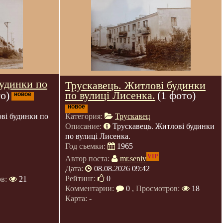
будинки по
Трускавець. Житлові будинки
по вулиці Лисенка.
(1 фото)
о)
новое
новое
Категория:
Трускавец
ві будинки по
Описание:
Трускавець. Житлові будинки
по вулиці Лисенка.
Год съемки:
1965
VIP
Автор поста:
mr.seniv
Дата:
08.08.2026 09:42
Рейтинг:
0
ов:
21
Комментарии:
0
, Просмотров:
18
Карта: -