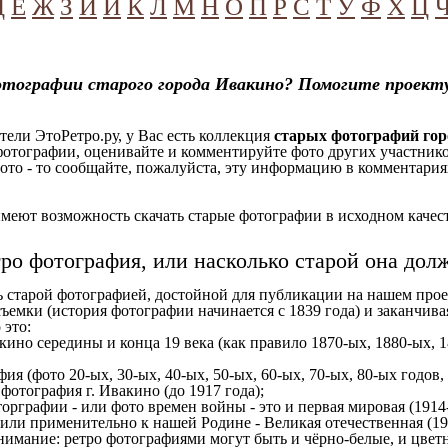
Д
Е
Ж
З
И
Й
К
Л
М
Н
О
П
Р
С
Т
У
Ф
Х
Ц
отографии старого города Ивакино? Помогите проект
ели ЭтоРетро.ру, у Вас есть коллекция
старых фотографий гор
отографии, оценивайте и комментируйте фото других участников
ото - то сообщайте, пожалуйста, эту информацию в комментариях
еют возможность скачать старые фотографии в исходном качеств
тро фотография, или насколько старой она дол
ь старой фотографией, достойной для публикации на нашем прое
ъемки (история фотографии начинается с 1839 года) и заканчивая
 это:
кино середины и конца 19 века (как правило 1870-ых, 1880-ых, 1
ия (фото 20-ых, 30-ых, 40-ых, 50-ых, 60-ых, 70-ых, 80-ых годов,
отография г. Ивакино (до 1917 года);
орграфии - или фото времен войны - это и первая мировая (1914-
 или применительно к нашей Родине - Великая отечественная (1
имание: ретро фотографиями могут быть и чёрно-белые, и цветн