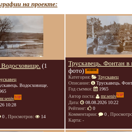
графии на проекте:
Трускавець. Фонтан в 
. Водосховище.
(1
фото)
новое
Категория:
Трускавец
рускавец
Описание:
Трускавець. Фонт
ускавець. Водосховище.
Год съемки:
1965
965
VIP
Автор поста:
mr.seniv
VIP
mr.seniv
Дата:
08.08.2026 10:22
26 10:28
Рейтинг:
0
Комментарии:
0
, Просмотр
0
, Просмотров:
14
Карта: -