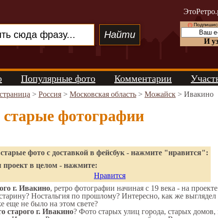
ЭтоРетро.
(!)
Подпишись
И у
о
Популярные фото
Комментарии
Участ
 страница
>
Россия
>
Московская область
>
Можайск
> Ивакино
 старые фотографии
старые фото с доставкой в фейсбук - нажмите "нравится":
 проект в целом - нажмите:
Нравится
го г. Ивакино
, ретро фотографии начиная с 19 века - на проект
старину? Ностальгия по прошлому? Интересно, как же выгляде
же еще не было на этом свете?
о старого г. Ивакино
? Фото старых улиц города, старых домов,