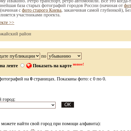
ому Ивакино. Ретро транспорт, ретро автомобили. Все это когда-
пнейшая база старых фотографий городов России (начиная от
фо
(начиная с
фото старого Киева
, заканчивая самой глубинкой), Бе
лняется участниками проекта.
екте >>
ожайский район
по
новое!
на ленте
Показать на карте
фотографий на
0
страницах. Показаны фото: с 0 по 0.
 город:
можете найти свой город при помощи алфавита):