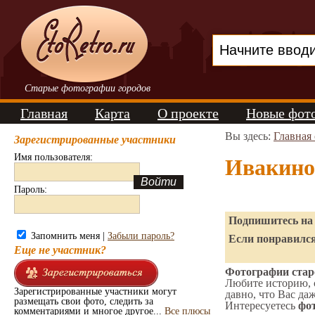
Старые фотографии городов
Главная
Карта
О проекте
Новые фот
Вы здесь:
Главная
Зарегистрированные участники
Имя пользователя:
Ивакино
Пароль:
Подпишитесь на 
Запомнить меня |
Забыли пароль?
Если понравился
Еще не участник?
Фотографии старо
Любите историю, 
Зарегистрированные участники могут
давно, что Вас да
размещать свои фото, следить за
Интересуетесь
фот
комментариями и многое другое...
Все плюсы