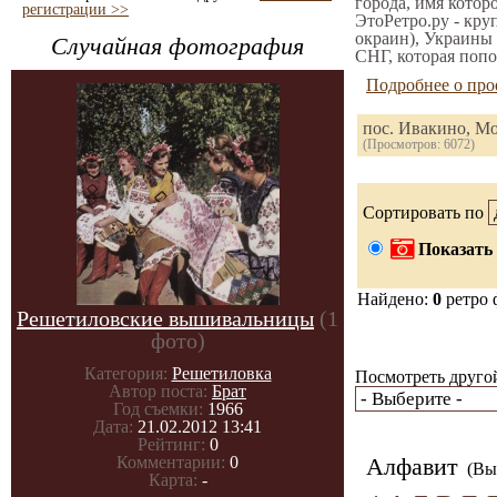
города, имя котор
регистрации >>
ЭтоРетро.ру - кру
окраин), Украины 
Случайная фотография
СНГ, которая попо
Подробнее о про
пос. Ивакино, М
(Просмотров: 6072)
Сортировать по
Показать 
Найдено:
0
ретро 
Решетиловские вышивальницы
(1
фото)
Категория:
Решетиловка
Посмотреть другой
Автор поста:
Брат
Год съемки:
1966
Дата:
21.02.2012 13:41
Рейтинг:
0
Комментарии:
0
Алфавит
(Вы 
Карта:
-