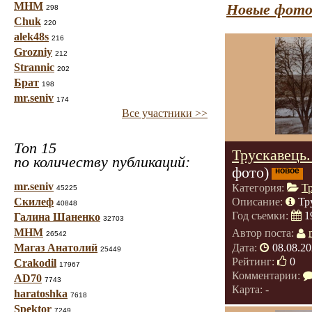
МНМ
Новые фото
298
Chuk
220
alek48s
216
Grozniy
212
Strannic
202
Брат
198
mr.seniv
174
Все участники >>
Топ 15
Трускавець
по количеству публикаций:
фото)
новое
mr.seniv
Категория:
Т
45225
Скилеф
Описание:
Тр
40848
Год съемки:
1
Галина Шаненко
32703
МНМ
Автор поста:
26542
Дата:
08.08.20
Магаз Анатолий
25449
Рейтинг:
0
Crakodil
17967
Комментарии:
AD70
7743
Карта: -
haratoshka
7618
Spektor
7249