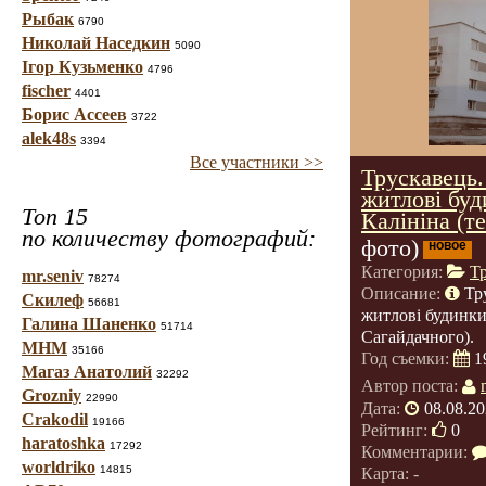
Рыбак
6790
Николай Наседкин
5090
Ігор Кузьменко
4796
fischer
4401
Борис Ассеев
3722
alek48s
3394
Все участники >>
Трускавець.
житлові буд
Топ 15
Калініна (т
по количеству фотографий:
фото)
новое
Категория:
Т
mr.seniv
78274
Описание:
Тр
Скилеф
56681
житлові будинки
Галина Шаненко
51714
Сагайдачного).
МНМ
35166
Год съемки:
1
Магаз Анатолий
32292
Автор поста:
Grozniy
22990
Дата:
08.08.20
Crakodil
19166
Рейтинг:
0
haratoshka
17292
Комментарии:
worldriko
14815
Карта: -