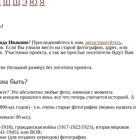
Ч
Ш
Щ
Э
Ю
Я
у!
ода Ивакино
? Присоединяйтесь к нам,
регистрируйтесь
,
. Если Вы узнали место на старой фотографии, адрес, или
. Участники проекта, а так же простые посетители будут Вам
е (большой размер) без логотипа проекта.
жна быть?
кте? Это абсолютно любые фото, начиная c момента
 концом прошлого века, все что теперь считается историей. А
890-ых годов) - т.н. очень старые фотографии (можно назвать и
 начало 90-ых);
1918), гражданская война (1917-1922/1923), вторая мировая
941-1945), или ВОВ;
ые (для поздних периодов) фотографии.