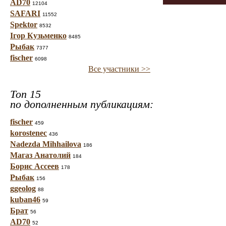
AD70
12104
SAFARI
11552
Spektor
8532
Ігор Кузьменко
8485
Рыбак
7377
fischer
6098
Все участники >>
Топ 15
по дополненным публикациям:
fischer
459
korostenec
436
Nadezda Mihhailova
186
Магаз Анатолий
184
Борис Ассеев
178
Рыбак
156
ggeolog
88
kuban46
59
Брат
56
AD70
52