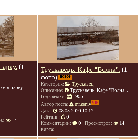
парку.
(1
Трускавець. Кафе "Волна".
(1
фото)
новое
Категория:
Трускавец
ан в парку.
Описание:
Трускавець. Кафе "Волна".
Год съемки:
1965
VIP
Автор поста:
mr.seniv
Дата:
08.08.2026 10:17
Рейтинг:
0
ов:
14
Комментарии:
0
, Просмотров:
14
Карта: -