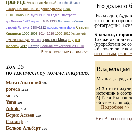
граница
Александр Невский
литейный завод
Что должно б
Пожарные.1900-1910 Здание управы
1900-
1910.Пожарные
Луганск В 20-г.здесь построят
Что угодно, будь 
транспорта прошл
д.к.Ленина
1912 Адрес
1934-1936
Лисхимкомбинат
фотографии). Все 
Старый
старый Луганск
1900-1912
оформление фото
Кишинев
1900-1905
1914-1916
1900-1917 Уманский
Коллажи, старин
Так же мы приветс
проспект Мира
Пушкинская ул.
Чуюна
студент
(проработанное со
Жеребак
Устя
Плятер
Великая отечественная 1970
- было/стало, так
Все ключевые слова >>
открыткам
,
сканам
Топ 15
Владельцам 
по количеству комментариев:
Мы всегда рады 
Магаз Анатолий
2040
а)
Хотите получит
poroch
1132
источник в соот
sm
865
б)
Если Вы нашли 
Yana
об этом на info@e
398
Подробнее >>
Admin
334
Борис Ассеев
320
Нет Вашего город
Скилеф
305
Белков Альберт
299