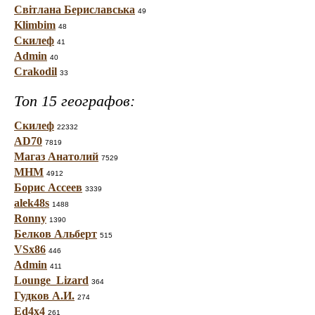
Світлана Бериславська
49
Klimbim
48
Скилеф
41
Admin
40
Crakodil
33
Топ 15 географов:
Скилеф
22332
AD70
7819
Магаз Анатолий
7529
МНМ
4912
Борис Ассеев
3339
alek48s
1488
Ronny
1390
Белков Альберт
515
VSx86
446
Admin
411
Lounge_Lizard
364
Гудков А.И.
274
Ed4x4
261