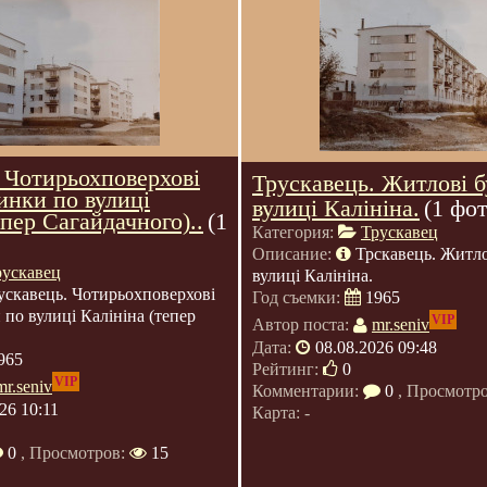
 Чотирьохповерхові
Трускавець. Житлові 
инки по вулиці
вулиці Калініна.
(1 фот
епер Сагайдачного)..
(1
Категория:
Трускавец
Описание:
Трскавець. Житло
рускавец
вулиці Калініна.
ускавець. Чотирьохповерхові
Год съемки:
1965
 по вулиці Калініна (тепер
VIP
Автор поста:
mr.seniv
Дата:
08.08.2026 09:48
965
Рейтинг:
0
VIP
mr.seniv
Комментарии:
0
, Просмотр
26 10:11
Карта: -
0
, Просмотров:
15