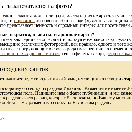
ыть запечатлено на фото?
то улицы, здания, дома, площади, мосты и другие архитектурные
ого, от
паровозов
до повозок. Это и люди (мужчины, женщины и д
это представляет ценность и огромный интерес для посетителей 
ные открытки, плакаты, старинные карты?
твуем как серии фотографий (используя возможность загружать 
вмещение различных фотографий, как правило, одного и того же
 или иначе погружающие в своего рода путешествие во времени, 
 старинных журналов и газет
, географических карт,
ретро плака
городских сайтов!
сотрудничеству с городскими сайтами, имеющим коллекции
стар
ь обратную ссылку из раздела Ивакино? Разместите не менее 30 
ветсвующем поле. Напишите нам о факте публикации, и мы разме
в разделе фотографии, которые были взяты, по Вашему мнению, 
toretro.ru - мы разместим ссылку на Вас в этом разделе.
а?