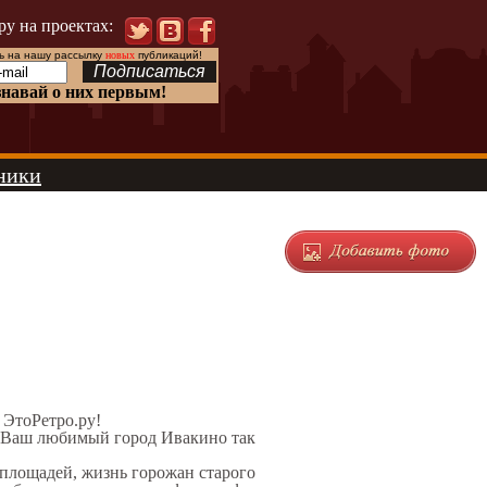
ру на проектах:
 на нашу рассылку
новых
публикаций!
знавай о них первым!
ники
е ЭтоРетро.ру!
л Ваш любимый город Ивакино так
 площадей, жизнь горожан старого