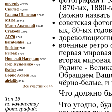
mr.seniv
45225
1870-ых, 1880-ы
Скилеф
40848
(можно назвать
Галина Шаненко
32703
МНМ
советская фотог
26542
Магаз Анатолий
25449
ых, 80-ых годов
Crakodil
17967
дореволюционна
AD70
7743
haratoshka
военные ретро 
7618
Spektor
7249
первая мировая 
Рыбак
6790
вторая мировая
Николай Наседкин
5090
Ігор Кузьменко
Родине - Велик
4796
fischer
4401
Обращаем Ваше
Борис Ассеев
3722
чёрно-белые, и
alek48s
3394
Все участники >>
Что должно бы
Топ 15
Что угодно, буд
по количеству
фотографий:
архитектурные 