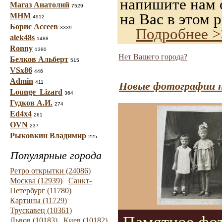
напишите нам о
Магаз Анатолий
7529
на Вас в этом р
МНМ
4912
Борис Ассеев
3339
Подробнее >
alek48s
1488
Ronny
1390
Нет Вашего города?
Белков Альберт
515
VSx86
446
Admin
411
Новые фотографии н
Lounge_Lizard
364
Гудков А.И.
274
Ed4x4
261
OVN
237
Рыковкин Владимир
225
Популярные города
Ретро открытки (24086)
Москва (12939)
Санкт-
Петербург (11780)
Картины (11729)
Трускавец (10361)
Львов (10183)
Киев (10182)