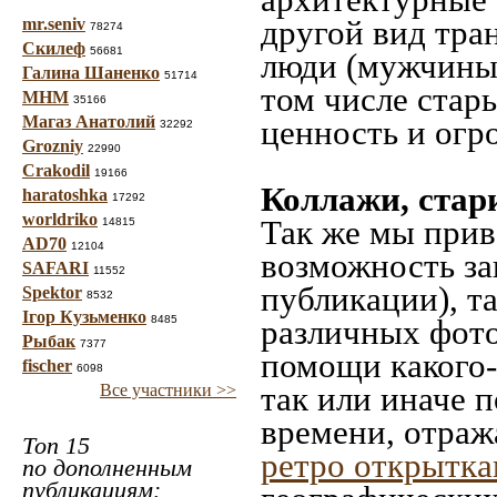
другой вид тра
mr.seniv
78274
Скилеф
56681
люди (мужчины,
Галина Шаненко
51714
том числе стар
МНМ
35166
Магаз Анатолий
ценность и огр
32292
Grozniy
22990
Crakodil
19166
Коллажи, стар
haratoshka
17292
worldriko
Так же мы прив
14815
AD70
12104
возможность за
SAFARI
11552
публикации), т
Spektor
8532
Ігор Кузьменко
8485
различных фото
Рыбак
7377
помощи какого-л
fischer
6098
так или иначе 
Все участники >>
времени, отраж
Топ 15
ретро открытк
по дополненным
публикациям: