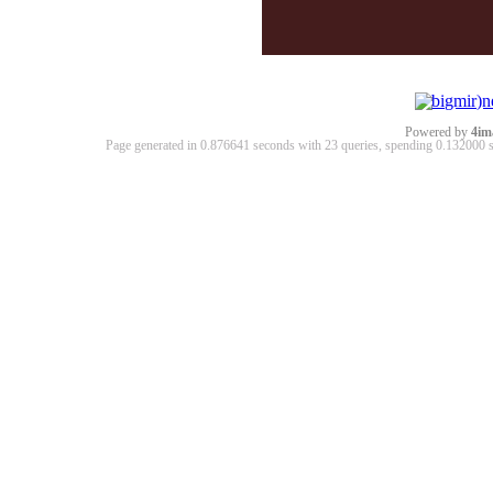
Powered by
4im
Page generated in 0.876641 seconds with 23 queries, spending 0.13200