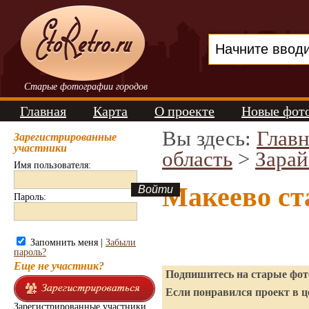
Старые фотографии городов
Главная
Карта
О проекте
Новые фот
Вы здесь:
Главн
Зарегистрированные
участники
область
>
Зарай
Имя пользователя:
Макеево ст
Пароль:
Запомнить меня |
Забыли
пароль?
Еще не участник?
Подпишитесь на старые фото
Если понравился проект в ц
Зарегистрированные участники