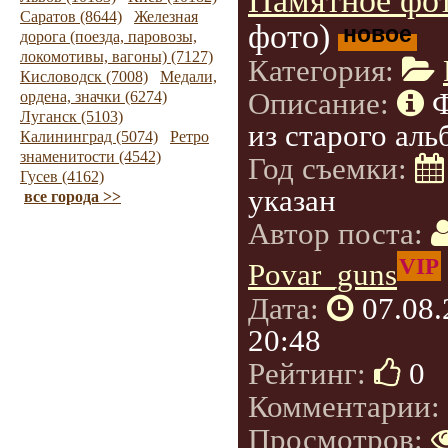
Памятное фот
Саратов (8644)
Железная
фото)
новое
дорога (поезда, паровозы,
локомотивы, вагоны) (7127)
Категория:
Кисловодск (7008)
Медали,
Описание:
ордена, значки (6274)
Луганск (5103)
из старого аль
Калининград (5074)
Ретро
знаменитости (4542)
Год съемки:
Гусев (4162)
указан
все города >>
Автор поста:
VIP
Povar_guns
Дата:
07.08
20:48
Рейтинг:
0
Комментарии:
Просмотров: