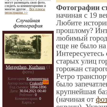
могут размещать свои фото,
Фотографии ст
следить за комментариями и
многое другое...
Все плюсы
регистрации >>
начиная с 19 ве
Случайная
Любите историю
фотография
прошлому? Инт
любимый город 
еще не было на
Интересуетесь
старых улиц го
Metgethen, Kurhaus
(1
горожан старог
фото)
Ретро транспорт
Категория:
Калининград
было запечатле
VIP
Автор поста:
Crakodil
Год съемки:
1894-1896
крупнейшая баз
Дата:
30.04.2021 00:40
Рейтинг:
0
(начиная от
фо
Комментарии:
0
Карта:
-
окраин), Украи