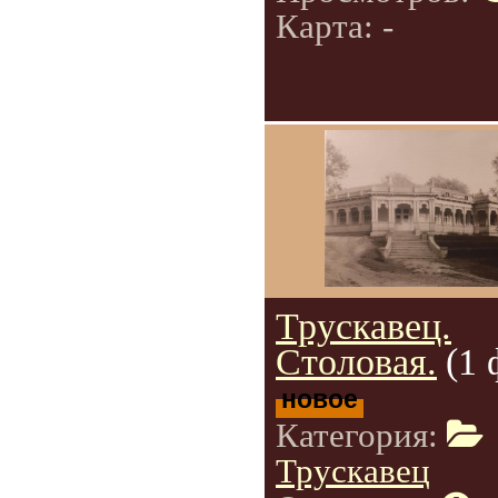
Карта: -
Трускавец.
Столовая.
(1 
новое
Категория:
Трускавец