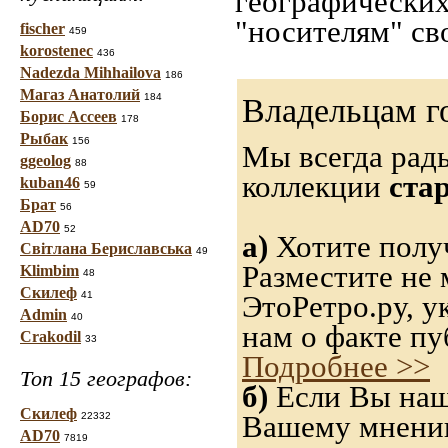
географических
"носителям" св
fischer
459
korostenec
436
Nadezda Mihhailova
186
Магаз Анатолий
184
Владельцам г
Борис Ассеев
178
Рыбак
156
Мы всегда рад
ggeolog
88
коллекции
ста
kuban46
59
Брат
56
AD70
52
а)
Хотите получ
Світлана Бериславська
49
Разместите не 
Klimbim
48
Скилеф
41
ЭтоРетро.ру, 
Admin
40
нам о факте пу
Crakodil
33
Подробнее >>
Топ 15 географов:
б)
Если Вы нашл
Скилеф
Вашему мнению,
22332
AD70
7819