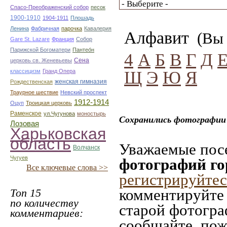
Спасо-Преображенский собор
песок
1900-1910
1904-1911
Плошадь
Ленина
Фабричная
парочка
Кавалерия
Алфавит
(Вы 
Gare St. Lazare
Франция
Собор
Парижской Богоматери
Пантео́н
4
А
Б
В
Г
Д
Сена
церковь св. Женевьевы
Щ
Э
Ю
Я
классицизм
Гранд Опера
женская гимназия
Рождественская
Траурное шествие
Невский проспект
1912-1914
Оцуп
Троицкая церковь
Раменское
ул.Чугунова
моностырь
Сохранились фотографии 
Лозовая
Харьковская
область
Уважаемые посе
Волчанск
Чугуев
фотографий го
Все ключевые слова >>
регистрируйтес
комментируйте 
Топ 15
по количеству
старой фотограф
комментариев:
сообщайте, пож