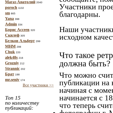
Магаз Анатолий
2040
Участники прое
poroch
1132
благодарны.
sm
865
Yana
398
Admin
334
Наши участники
Борис Ассеев
320
исходном качес
Скилеф
305
Белков Альберт
299
МНМ
298
Chuk
Что такое рет
220
alek48s
216
должна быть?
Grozniy
212
Strannic
202
Что можно счит
Брат
198
mr.seniv
публикации на 
174
Все участники >>
начиная c моме
начинается с 18
Топ 15
по количеству
что теперь счит
публикаций:
фотографии г. 