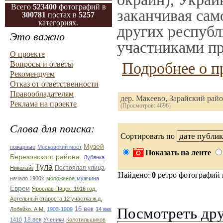
Всего
523400
фотографий в
заканчивая само
300781
постах в
5257
категориях.
других республ
Это важно
участниками пр
О проекте
Подробнее о п
Вопросы и ответы
Рекомендуем
Отказ от ответственности
Правообладателям
дер. Макеево, Зарайский рай
Реклама на проекте
(Просмотров: 4696)
Слова для поиска:
Сортировать по
Музей
пожарные
Московский мост
Показать на ленте
Березовского района.
Лубянка
Тула
Постоялая улица
Николайii
Найдено:
0
ретро фотографий
начало 1900х
мороженое
мужчина
Евреи
Ярослав Пицек .1916 год.
Артельный староста 12 участка ж.д.
Посмотреть дру
16 век
Лобейко. А.М.
1903-1909
14 век
18 век
1410
Ученики
Колотильшиков