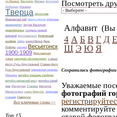
Посмотреть дру
ул.Ленина.
Василево
Митино
фотограф
Добрынин
Ильинка
Тверца
лесосплав
Ивановская наб
Центр города
откртыка
Алфавит
авиаперелет
летчик Васильев
(Вы 
правобережье
солдаты первой
4
А
Б
В
Г
Д
мировой
фотопавильон
Купеческий
особняк
лабаз
конец19века
День
Весьегонск
Щ
Э
Ю
Я
Победы
срочно!
1900-1909
Ярославская
улица
народная обсерватория.
старые
фото г.Гусь-Хрустальный
Старые фото
Сохранились фотографии
Гусь-Хрустальный
покровская церковь
Лёвшино
витебск площадь свободы
витебск кировский мост
витебск синий
Уважаемые посе
дом
Магнитная
Станица
Магнитка
фотографий го
Магнитогорск
озеро Марупес
лодочная
станция
Главпочта
регистрируйтес
Все ключевые слова >>
комментируйте 
Топ 15
старой фотограф