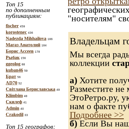
ретро открытк
Топ 15
географических
по дополненным
публикациям:
"носителям" св
fischer
459
korostenec
436
Владельцам г
Nadezda Mihhailova
186
Магаз Анатолий
184
Борис Ассеев
Мы всегда рад
178
Рыбак
156
коллекции
ста
ggeolog
88
kuban46
59
Брат
а)
Хотите получ
56
AD70
52
Разместите не 
Світлана Бериславська
49
ЭтоРетро.ру, 
Klimbim
48
Скилеф
41
нам о факте пу
Admin
40
Подробнее >>
Crakodil
33
б)
Если Вы нашл
Топ 15 географов: