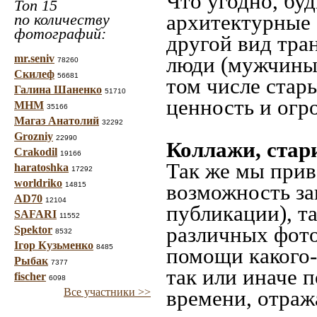
Что угодно, буд
Топ 15
архитектурные 
по количеству
фотографий:
другой вид тра
mr.seniv
люди (мужчины,
78260
Скилеф
56681
том числе стар
Галина Шаненко
51710
ценность и огр
МНМ
35166
Магаз Анатолий
32292
Grozniy
22990
Коллажи, стар
Crakodil
19166
Так же мы прив
haratoshka
17292
worldriko
возможность за
14815
AD70
12104
публикации), т
SAFARI
11552
различных фото
Spektor
8532
Ігор Кузьменко
8485
помощи какого-л
Рыбак
7377
так или иначе 
fischer
6098
Все участники >>
времени, отраж