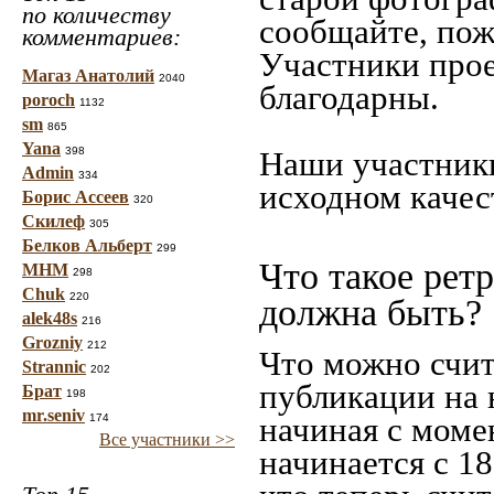
по количеству
сообщайте, пож
комментариев:
Участники прое
Магаз Анатолий
2040
благодарны.
poroch
1132
sm
865
Yana
398
Наши участники
Admin
334
исходном качес
Борис Ассеев
320
Скилеф
305
Белков Альберт
299
Что такое рет
МНМ
298
Chuk
220
должна быть?
alek48s
216
Grozniy
212
Что можно счит
Strannic
202
публикации на 
Брат
198
mr.seniv
начиная c моме
174
Все участники >>
начинается с 18