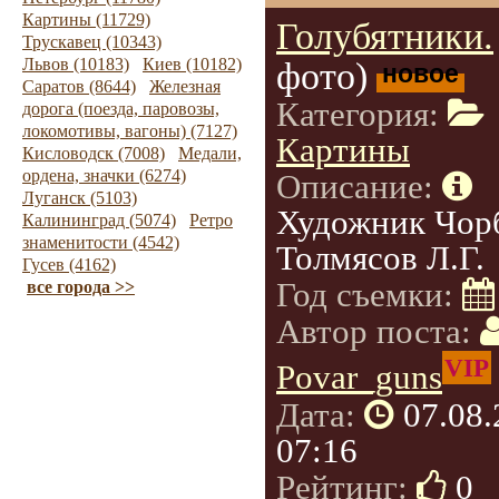
Картины (11729)
Голубятники.
Трускавец (10343)
Львов (10183)
Киев (10182)
фото)
новое
Саратов (8644)
Железная
Категория:
дорога (поезда, паровозы,
локомотивы, вагоны) (7127)
Картины
Кисловодск (7008)
Медали,
ордена, значки (6274)
Описание:
Луганск (5103)
Художник Чорб
Калининград (5074)
Ретро
знаменитости (4542)
Толмясов Л.Г.
Гусев (4162)
Год съемки:
все города >>
Автор поста:
VIP
Povar_guns
Дата:
07.08
07:16
Рейтинг:
0