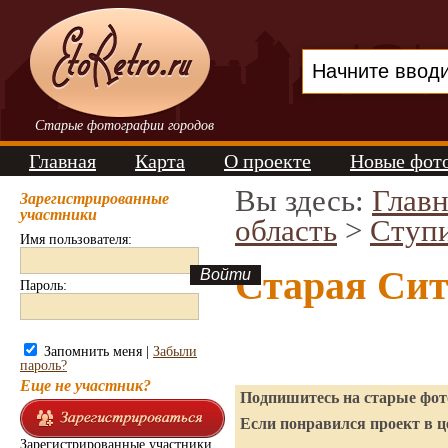
Старые фотографии городов
Главная
Карта
О проекте
Новые фот
Вы здесь:
Главн
Зарегистрированные
участники
область
>
Ступ
Имя пользователя:
Старая Сит
Пароль:
Запомнить меня |
Забыли
пароль?
Еще не участник?
Подпишитесь на старые фото
Если понравился проект в ц
Зарегистрированные участники