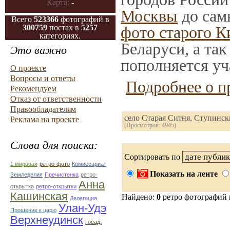
Карта:
-
Москвы
до сам
Всего
523366
фотографий в
300759
постах в
5257
фото старого К
категориях.
Беларуси, а та
Это важно
пополняется уч
О проекте
Вопросы и ответы
Подробнее о п
Рекомендуем
Отказ от ответственности
Правообладателям
село Старая Ситня, Ступинск
Реклама на проекте
(Просмотров: 4945)
Слова для поиска:
Сортировать по
1 мировая
ретро-фото
Комиссариат
Показать на ленте
Земледелия
Пречистенка
ретро-
Анна
открытка
ретро-открытки
Кашинская
Найдено:
0
ретро фотографий
Делегация
Улан-Удэ
Прошение к царю
Верхнеудинск
Госад.