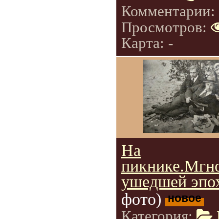
Комментарии:
Просмотров:
Карта: -
На
пикнике.Мгн
ушедшей эпо
фото)
новое
Категория: