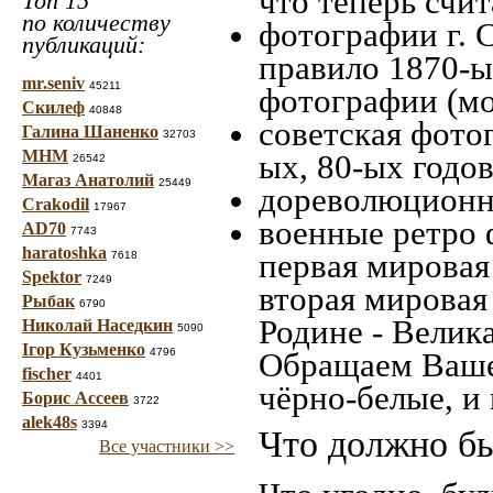
что теперь счит
Топ 15
по количеству
фотографии г. 
публикаций:
правило 1870-ых
mr.seniv
45211
фотографии (мо
Скилеф
40848
советская фотог
Галина Шаненко
32703
МНМ
ых, 80-ых годов
26542
Магаз Анатолий
25449
дореволюционна
Crakodil
17967
военные ретро 
AD70
7743
haratoshka
первая мировая 
7618
Spektor
7249
вторая мировая
Рыбак
6790
Родине - Велик
Николай Наседкин
5090
Ігор Кузьменко
4796
Обращаем Ваше
fischer
4401
чёрно-белые, и
Борис Ассеев
3722
alek48s
3394
Что должно бы
Все участники >>