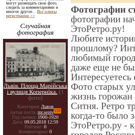
могут размещать свои фото,
Фотографии ст
следить за комментариями и
многое другое...
Все плюсы
регистрации >>
фотографии нач
Случайная
ЭтоРетро.ру!
фотография
Любите историю
прошлому? Инт
любимый город 
даже еще не бы
Интересуетесь
Фото старых ул
Львів. Площа Марійська
і вулиця Коперніка.
(1
жизнь горожан 
фото)
Ситня. Ретро т
Категория:
Львов
VIP
Автор поста:
mr.seniv
когда-то было 
Год съемки:
1900-1920
Дата:
09.05.2018 12:59
ЭтоРетро.ру - 
Рейтинг:
0
Комментарии:
0
городов России