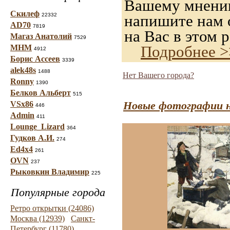
Вашему мнению,
Скилеф
22332
напишите нам о
AD70
7819
на Вас в этом р
Магаз Анатолий
7529
Подробнее >
МНМ
4912
Борис Ассеев
3339
alek48s
1488
Нет Вашего города?
Ronny
1390
Белков Альберт
515
Новые фотографии н
VSx86
446
Admin
411
Lounge_Lizard
364
Гудков А.И.
274
Ed4x4
261
OVN
237
Рыковкин Владимир
225
Популярные города
Ретро открытки (24086)
Москва (12939)
Санкт-
Петербург (11780)