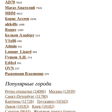
AD70
7819
Магаз Анатолий
7529
МНМ
4912
Борис Ассеев
3339
alek48s
1488
Ronny
1390
Белков Альберт
515
VSx86
446
Admin
411
Lounge_Lizard
364
Гудков А.И.
274
Ed4x4
261
OVN
237
Рыковкин Владимир
225
Популярные города
Ретро открытки (24086)
Москва (12939)
Санкт-Петербург (11780)
Картины (11728)
Трускавец (10343)
Львов (10183)
Киев (10182)
Саратов (8644)
Железная дорога (поезда,