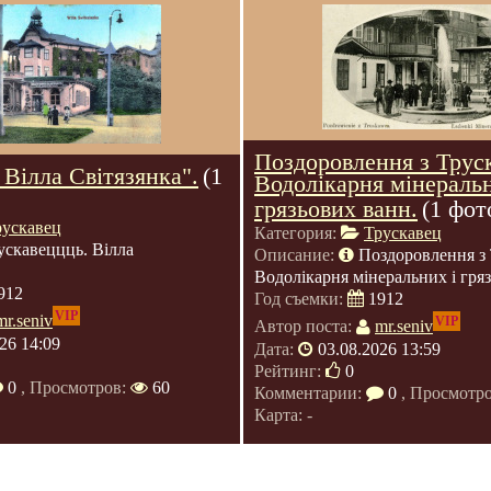
Поздоровлення з Трус
 Вілла Світязянка".
(1
Водолікарня мінераль
грязьових ванн.
(1 фот
рускавец
Категория:
Трускавец
ускавеццць. Вілла
Описание:
Поздоровлення з 
Водолікарня мінеральних і гря
912
Год съемки:
1912
VIP
mr.seniv
VIP
Автор поста:
mr.seniv
26 14:09
Дата:
03.08.2026 13:59
Рейтинг:
0
0
, Просмотров:
60
Комментарии:
0
, Просмотр
Карта: -