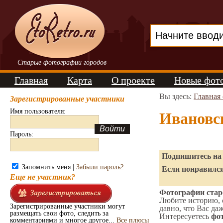
Старые фотографии городов
Главная
Карта
О проекте
Новые фот
Вы здесь:
Главная
Зарегистрированные участники
Имя пользователя:
Ивановс
Пароль:
Подпишитесь на 
Запомнить меня |
Забыли пароль?
Если понравился
Еще не участник?
Фотографии старо
Любите историю, 
Зарегистрированные участники могут
давно, что Вас да
размещать свои фото, следить за
Интересуетесь
фот
комментариями и многое другое...
Все плюсы