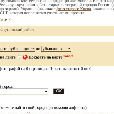
ому Ивановское. Ретро транспорт, ретро автомобили. Все это ког
етро.ру - крупнейшая база старых фотографий городов России (
до окраин), Украины (начиная с
фото старого Киева
, заканчивая
СНГ, которая пополняется участниками проекта.
екте >>
, Ступинский район
по
новое!
на ленте
Показать на карте
фотографий на
0
страницах. Показаны фото: с 0 по 0.
 город:
можете найти свой город при помощи алфавита):