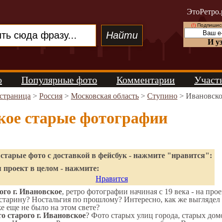
ЭтоРетро.
(!)
Подпишись
И у
о
Популярные фото
Комментарии
Участ
 страница
>
Россия
>
Московская область
>
Ступино
> Ивановско
кое старые фотографии
старые фото с доставкой в фейсбук - нажмите "нравится":
 проект в целом - нажмите:
Нравится
го г. Ивановское
, ретро фотографии начиная с 19 века - на про
старину? Ностальгия по прошлому? Интересно, как же выгляде
же еще не было на этом свете?
о старого г. Ивановское
? Фото старых улиц города, старых дом