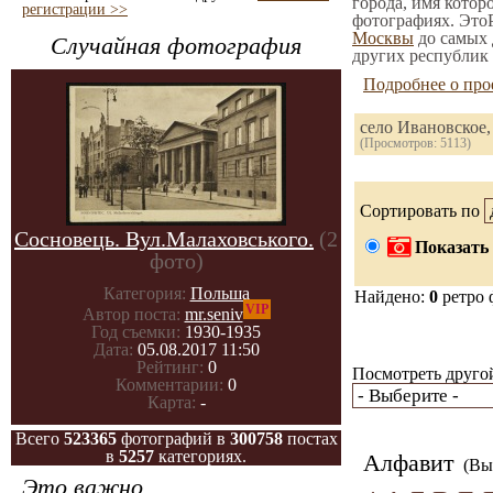
города, имя котор
регистрации >>
фотографиях. ЭтоР
Москвы
до самых 
Случайная фотография
других республик 
Подробнее о про
село Ивановское
(Просмотров: 5113)
Сортировать по
Сосновець. Вул.Малаховського.
(2
Показать 
фото)
Категория:
Польша
Найдено:
0
ретро 
VIP
Автор поста:
mr.seniv
Год съемки:
1930-1935
Дата:
05.08.2017 11:50
Рейтинг:
0
Посмотреть другой
Комментарии:
0
Карта:
-
Всего
523365
фотографий в
300758
постах
в
5257
категориях.
Алфавит
(Вы 
Это важно