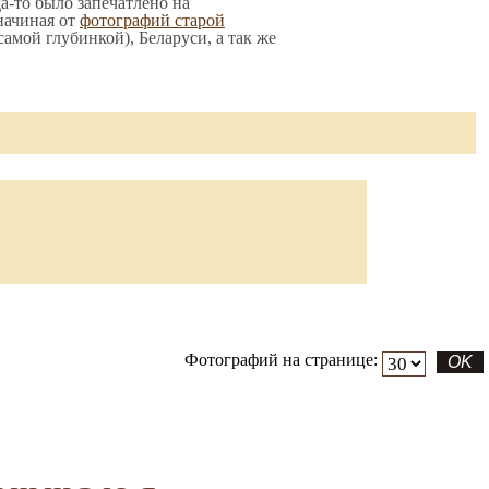
да-то было запечатлено на
начиная от
фотографий старой
 самой глубинкой), Беларуси, а так же
Фотографий на странице: