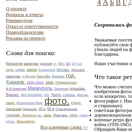
4
А
Б
В
Г
О проекте
Вопросы и ответы
Рекомендуем
Сохранились фо
Отказ от ответственности
Правообладателям
Реклама на проекте
Уважаемые посетит
публикуйте свои ф
узнали людей на ф
Слова для поиска:
благодарны.
Наши участники им
Крещатик
магистрат
досекин
ст.
50-х
20-
20-тые
ампир
года.
годах.
Блаженный
Москвы.
Мовзаей.
год.
Что такое ре
памятник.
р.Москва
Бассейн.
Колокол.
Харьков.
1934г.1910г.
1928г.
Рлтёмкинская
Что можно считат
Мариуполь.
площадь.
Ф.Я.Алексеев
Базарова
изобретения фотос
ул.
Вокзал.
фотография.
Театр.
сторона.
Фонтан.
если конкретно, то
фото.
фотографии г. Ива
улица.
сквер.
Итальянска
Банк.
и старинные);
50-е
Греческая
Гимназия.
40-е
Спасательная
советская фотограф
дореволюционная ф
станция.
Энгельса
ул..
Цирк.
Пристань.
порт.
гранд-
военные ретро фот
отель.
Люксембург.
война (1939-1945)
Все ключевые слова >>
Обращаем Ваше вн