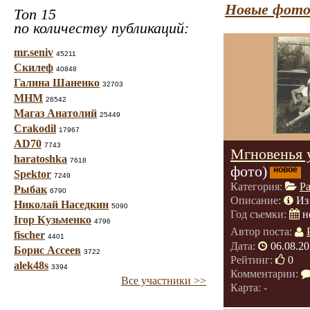
Новые фото
Топ 15
по количеству публикаций:
mr.seniv
45211
Скилеф
40848
Галина Шаненко
32703
МНМ
26542
Магаз Анатолий
25449
Crakodil
17967
AD70
7743
Мгновенья 
haratoshka
7618
фото)
новое
Spektor
7249
Категория:
Р
Рыбак
6790
Описание:
Из
Николай Наседкин
5090
Год съемки:
н
Ігор Кузьменко
4796
Автор поста:
fischer
4401
Дата:
06.08.20
Борис Ассеев
3722
Рейтинг:
0
alek48s
3394
Комментарии:
Все участники >>
Карта: -