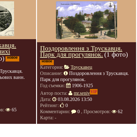
кавця.
Поздоровлення з Трускавця.
нихі
Парк для прогулянок.
(1 фото)
о)
новое
новое
Категория:
Трускавец
Трускавця.
Описание:
Поздоровлення з Трускавця.
зьових ванн.
Парк для прогулянок.
Год съемки:
1906-1925
VIP
Автор поста:
mr.seniv
Дата:
03.08.2026 13:50
Рейтинг:
0
ов:
65
Комментарии:
0
, Просмотров:
62
Карта: -