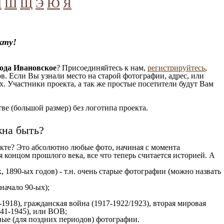
Ч
Ш
Щ
Э
Ю
Я
кту!
ода Ивановское
? Присоединяйтесь к нам,
регистрируйтесь
,
. Если Вы узнали место на старой фотографии, адрес, или
. Участники проекта, а так же простые посетители будут Вам
е (большой размер) без логотипа проекта.
жна быть?
кте? Это абсолютно любые фото, начиная c момента
 концом прошлого века, все что теперь считается историей. А
, 1890-ых годов) - т.н. очень старые фотографии (можно назвать
 начало 90-ых);
1918), гражданская война (1917-1922/1923), вторая мировая
941-1945), или ВОВ;
ые (для поздних периодов) фотографии.