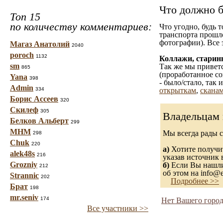
Что должно б
Топ 15
по количеству комментариев:
Что угодно, будь 
транспорта прошл
фотографии). Все 
Магаз Анатолий
2040
poroch
1132
Коллажи, старин
sm
Так же мы приветс
865
(проработанное со
Yana
398
- было/стало, так
Admin
334
открыткам
,
сканам
Борис Ассеев
320
Скилеф
305
Владельцам 
Белков Альберт
299
МНМ
Мы всегда рады 
298
Chuk
220
а)
Хотите получит
alek48s
216
указав источник 
Grozniy
б)
Если Вы нашли 
212
об этом на info@e
Strannic
202
Подробнее >>
Брат
198
mr.seniv
174
Нет Вашего город
Все участники >>