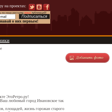
ру на проектах:
 на нашу рассылку
новых
публикаций!
знавай о них первым!
ники
е
екте ЭтоРетро.ру!
л Ваш любимый город Ивановское так
ов, площадей, жизнь горожан старого