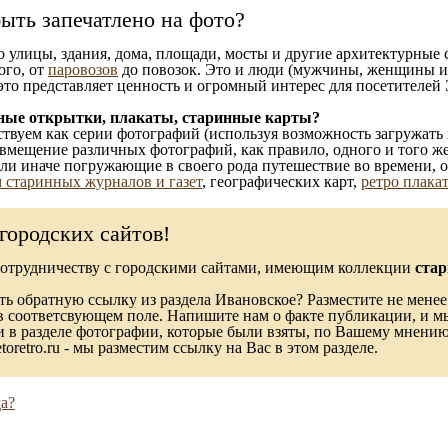
ыть запечатлено на фото?
то улицы, здания, дома, площади, мосты и другие архитектурные
ого, от
паровозов
до повозок. Это и люди (мужчины, женщины и д
это представляет ценность и огромный интерес для посетителей 
ные открытки, плакаты, старинные карты?
твуем как серии фотографий (используя возможность загружать 
вмещение различных фотографий, как правило, одного и того же
 или иначе погружающие в своего рода путешествие во времени, 
 старинных журналов и газет
, географических карт,
ретро плака
городских сайтов!
сотрудничеству с городскими сайтами, имеющим коллекции
стар
ь обратную ссылку из раздела Ивановское? Разместите не менее
в соответсвующем поле. Напишите нам о факте публикации, и м
в разделе фотографии, которые были взяты, по Вашему мнению, 
toretro.ru - мы разместим ссылку на Вас в этом разделе.
а?