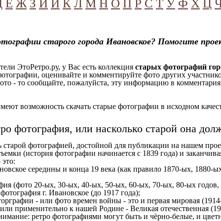
Д
Е
Ж
З
И
Й
К
Л
М
Н
О
П
Р
С
Т
У
Ф
Х
Ц
тографии старого города Ивановское? Помогите прое
ели ЭтоРетро.ру, у Вас есть коллекция
старых фотографий гор
отографии, оценивайте и комментируйте фото других участников
ото - то сообщайте, пожалуйста, эту информацию в комментариях
еют возможность скачать старые фотографии в исходном качеств
тро фотография, или насколько старой она дол
ь старой фотографией, достойной для публикации на нашем прое
ъемки (история фотографии начинается с 1839 года) и заканчивая
 это:
новское середины и конца 19 века (как правило 1870-ых, 1880-ых
ия (фото 20-ых, 30-ых, 40-ых, 50-ых, 60-ых, 70-ых, 80-ых годов,
отография г. Ивановское (до 1917 года);
орграфии - или фото времен войны - это и первая мировая (1914-
 или применительно к нашей Родине - Великая отечественная (1
имание: ретро фотографиями могут быть и чёрно-белые, и цветн