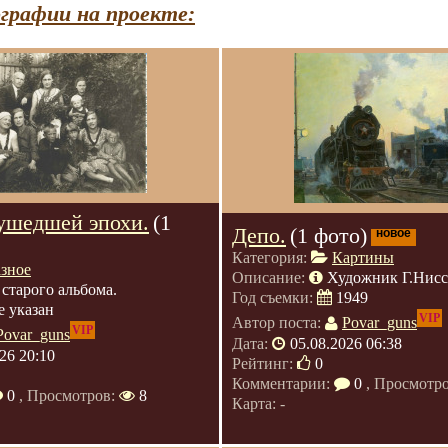
графии на проекте:
ушедшей эпохи.
(1
Депо.
(1 фото)
новое
Категория:
Картины
азное
Описание:
Художник Г.Нис
 старого альбома.
Год съемки:
1949
е указан
VIP
Автор поста:
Povar_guns
VIP
Povar_guns
Дата:
05.08.2026 06:38
26 20:10
Рейтинг:
0
Комментарии:
0
, Просмотр
0
, Просмотров:
8
Карта: -