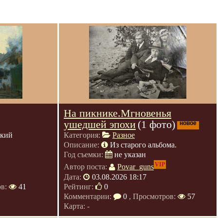
На пикнике.Мгновенья
ушедшей эпохи
(1 фото)
новое
ский
Категория:
Разное
Описание:
Из старого альбома.
Год съемки:
не указан
VIP
Автор поста:
Povar_guns
Дата:
03.08.2026 18:17
ов:
41
Рейтинг:
0
Комментарии:
0
, Просмотров:
57
Карта: -