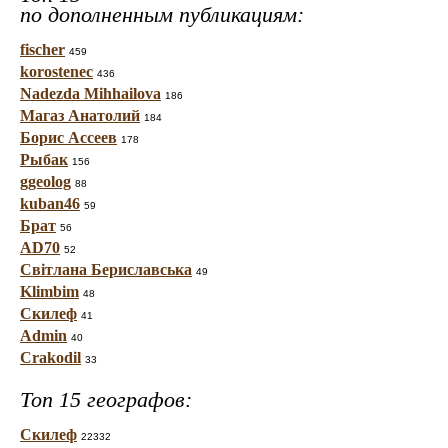
по дополненным публикациям:
fischer
459
korostenec
436
Nadezda Mihhailova
186
Магаз Анатолий
184
Борис Ассеев
178
Рыбак
156
ggeolog
88
kuban46
59
Брат
56
AD70
52
Світлана Бериславська
49
Klimbim
48
Скилеф
41
Admin
40
Crakodil
33
Топ 15 географов:
Скилеф
22332