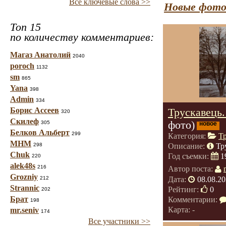
Все ключевые слова >>
Новые фото
Топ 15
по количеству комментариев:
Магаз Анатолий
2040
poroch
1132
sm
865
Yana
398
Admin
334
Борис Ассеев
Трускавець
320
Скилеф
фото)
305
новое
Белков Альберт
299
Категория:
Т
МНМ
298
Описание:
Тр
Chuk
Год съемки:
1
220
alek48s
216
Автор поста:
Grozniy
Дата:
08.08.20
212
Strannic
Рейтинг:
0
202
Брат
Комментарии:
198
Карта: -
mr.seniv
174
Все участники >>