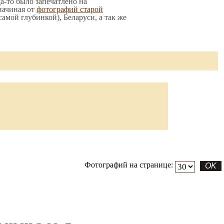
да-то было запечатлено на
начиная от
фотографий старой
 самой глубинкой), Беларуси, а так же
Фотографий на странице: