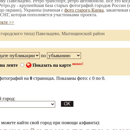
ому Павельцево. Ретро транспорт, ретро автомобили. Все это ког
етро.ру - крупнейшая база старых фотографий городов России (
до окраин), Украины (начиная с
фото старого Киева
, заканчивая
СНГ, которая пополняется участниками проекта.
екте >>
лок городского типа) Павельцево, Мытищинский район
по
новое!
на ленте
Показать на карте
фотографий на
0
страницах. Показаны фото: с 0 по 0.
 город:
можете найти свой город при помощи алфавита):