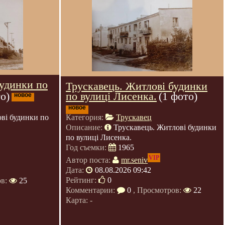
будинки по
Трускавець. Житлові будинки
по вулиці Лисенка.
(1 фото)
о)
новое
новое
Категория:
Трускавец
ві будинки по
Описание:
Трускавець. Житлові будинки
по вулиці Лисенка.
Год съемки:
1965
VIP
Автор поста:
mr.seniv
Дата:
08.08.2026 09:42
Рейтинг:
0
ов:
25
Комментарии:
0
, Просмотров:
22
Карта: -