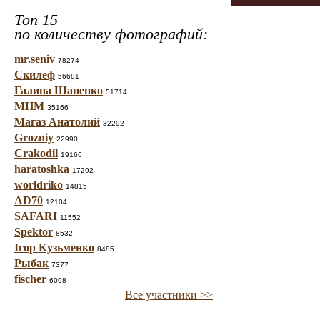
Топ 15
по количеству фотографий:
mr.seniv
78274
Скилеф
56681
Галина Шаненко
51714
МНМ
35166
Магаз Анатолий
32292
Grozniy
22990
Crakodil
19166
haratoshka
17292
worldriko
14815
AD70
12104
SAFARI
11552
Spektor
8532
Ігор Кузьменко
8485
Рыбак
7377
fischer
6098
Все участники >>