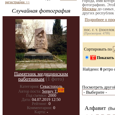
города, имя котор
регистрации >>
фотографиях. ЭтоР
Москвы
до самых 
Случайная фотография
других республик 
Подробнее о про
пос. г. т. (посе
(Просмотров: 4799)
Сортировать по
Показать 
Найдено:
0
ретро 
Памятник медицинским
работникам
(1 фото)
Категория:
Севастополь
Посмотреть другой
VIP
Автор поста:
Sergey T.
Год съемки:
2000
Дата:
04.07.2019 12:50
Рейтинг:
0
Алфавит
Комментарии:
0
(Вы 
Карта:
-