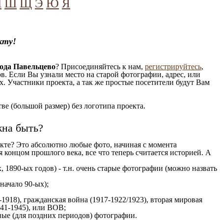
Ч
Ш
Щ
Э
Ю
Я
кту!
ода Павельцево
? Присоединяйтесь к нам,
регистрируйтесь
,
. Если Вы узнали место на старой фотографии, адрес, или
. Участники проекта, а так же простые посетители будут Вам
е (большой размер) без логотипа проекта.
жна быть?
кте? Это абсолютно любые фото, начиная c момента
 концом прошлого века, все что теперь считается историей. А
, 1890-ых годов) - т.н. очень старые фотографии (можно назвать
 начало 90-ых);
1918), гражданская война (1917-1922/1923), вторая мировая
941-1945), или ВОВ;
ые (для поздних периодов) фотографии.