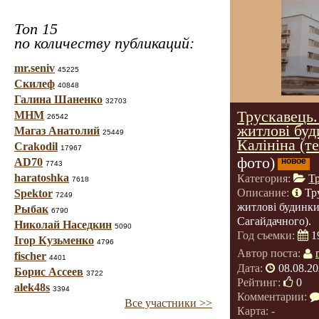
Топ 15
по количеству публикаций:
mr.seniv
45225
Скилеф
40848
Галина Шаненко
32703
Трускавець.
МНМ
26542
житлові буд
Магаз Анатолий
25449
Калініна (т
Crakodil
17967
фото)
AD70
новое
7743
haratoshka
Категория:
Т
7618
Описание:
Тр
Spektor
7249
житлові будинки
Рыбак
6790
Сагайдачного).
Николай Наседкин
5090
Год съемки:
1
Ігор Кузьменко
4796
Автор поста:
fischer
4401
Дата:
08.08.20
Борис Ассеев
3722
Рейтинг:
0
alek48s
3394
Комментарии:
Все участники >>
Карта: -