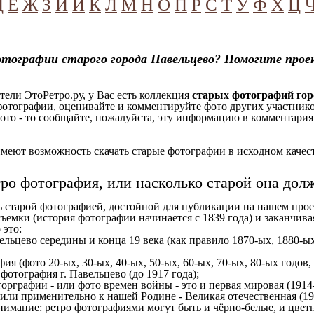
Д
Е
Ж
З
И
Й
К
Л
М
Н
О
П
Р
С
Т
У
Ф
Х
Ц
тографии старого города Павельцево? Помогите прое
ели ЭтоРетро.ру, у Вас есть коллекция
старых фотографий гор
отографии, оценивайте и комментируйте фото других участников
ото - то сообщайте, пожалуйста, эту информацию в комментариях
еют возможность скачать старые фотографии в исходном качеств
тро фотография, или насколько старой она дол
ь старой фотографией, достойной для публикации на нашем прое
ъемки (история фотографии начинается с 1839 года) и заканчивая
 это:
ельцево середины и конца 19 века (как правило 1870-ых, 1880-ых
ия (фото 20-ых, 30-ых, 40-ых, 50-ых, 60-ых, 70-ых, 80-ых годов,
отография г. Павельцево (до 1917 года);
орграфии - или фото времен войны - это и первая мировая (1914-
 или применительно к нашей Родине - Великая отечественная (1
имание: ретро фотографиями могут быть и чёрно-белые, и цветн