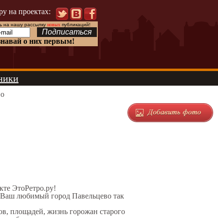
ру на проектах:
 на нашу рассылку
новых
публикаций!
знавай о них первым!
ники
во
екте ЭтоРетро.ру!
л Ваш любимый город Павельцево так
ов, площадей, жизнь горожан старого