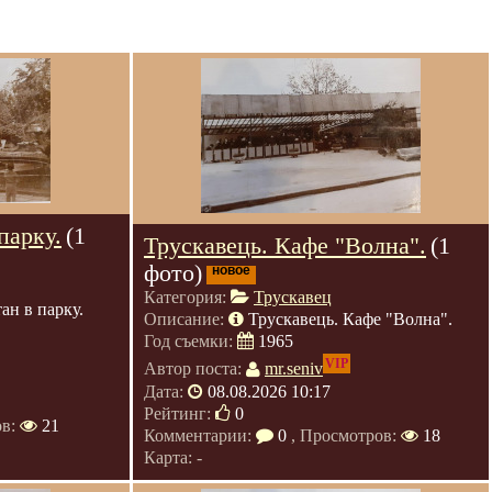
парку.
(1
Трускавець. Кафе "Волна".
(1
фото)
новое
Категория:
Трускавец
ан в парку.
Описание:
Трускавець. Кафе "Волна".
Год съемки:
1965
VIP
Автор поста:
mr.seniv
Дата:
08.08.2026 10:17
Рейтинг:
0
ов:
21
Комментарии:
0
, Просмотров:
18
Карта: -