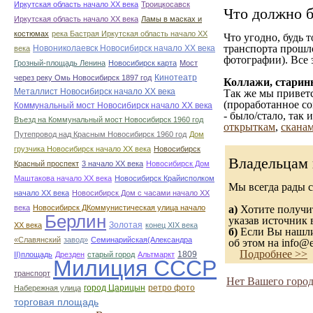
Иркутская область начало ХХ века
Троицкосавск
Что должно б
Иркутская область начало ХХ века
Ламы в масках и
костюмах
река Бастрая Иркутская область начало ХХ
Что угодно, будь 
транспорта прошл
Новониколаевск Новосибирск начало ХХ века
века
фотографии). Все 
Грозный-площадь Ленина
Новосибирск карта
Мост
Кинотеатр
через реку Омь Новосибирск 1897 год
Коллажи, старин
Металлист Новосибирск начало ХХ века
Так же мы приветс
(проработанное со
Коммунальный мост Новосибирск начало ХХ века
- было/стало, так
Въезд на Коммунальный мост Новосибирск 1960 год
открыткам
,
сканам
Путепровод над Красным Новосибирск 1960 год
Дом
грузчика Новосибирск начало ХХ века
Новосибирск
Владельцам 
Красный проспект
3 начало ХХ века
Новосибирск Дом
Маштакова начало ХХ века
Новосибирск Крайисполком
Мы всегда рады 
начало ХХ века
Новосибирск Дом с часами начало ХХ
века
Новосибирск ДКоммунистическая улица начало
а)
Хотите получит
Берлин
указав источник 
Золотая
ХХ века
конец ХІХ века
б)
Если Вы нашли 
«Славянский
завод»
Семинарийская(Александра
об этом на info@e
Подробнее >>
1809
II)площадь
Дрезден
старый город
Альтмаркт
Милиция СССР
транспорт
Нет Вашего город
город Царицын
ретро фото
Набережная улица
торговая площадь