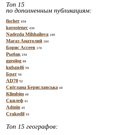
Топ 15
по дополненным публикациям:
fischer
459
korostenec
436
Nadezda Mihhailova
186
Магаз Анатолий
184
Борис Ассеев
178
Рыбак
156
ggeolog
88
kuban46
59
Брат
56
AD70
52
Світлана Бериславська
49
Klimbim
48
Скилеф
41
Admin
40
Crakodil
33
Топ 15 географов: