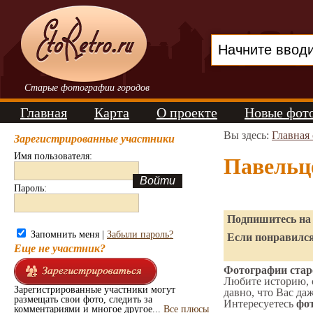
Старые фотографии городов
Главная
Карта
О проекте
Новые фот
Вы здесь:
Главная
Зарегистрированные участники
Имя пользователя:
Павельц
Пароль:
Подпишитесь на 
Запомнить меня |
Забыли пароль?
Если понравился
Еще не участник?
Фотографии старо
Любите историю, 
Зарегистрированные участники могут
давно, что Вас да
размещать свои фото, следить за
Интересуетесь
фот
комментариями и многое другое...
Все плюсы