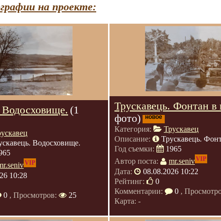
графии на проекте:
Трускавець. Фонтан в 
. Водосховище.
(1
фото)
новое
Категория:
Трускавец
рускавец
Описание:
Трускавець. Фонт
ускавець. Водосховище.
Год съемки:
1965
965
VIP
Автор поста:
mr.seniv
VIP
mr.seniv
Дата:
08.08.2026 10:22
26 10:28
Рейтинг:
0
Комментарии:
0
, Просмотр
0
, Просмотров:
25
Карта: -