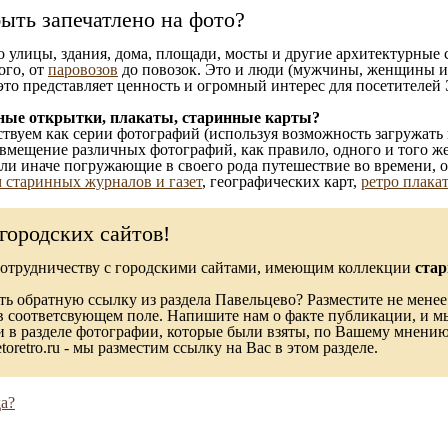
ыть запечатлено на фото?
то улицы, здания, дома, площади, мосты и другие архитектурные
ого, от
паровозов
до повозок. Это и люди (мужчины, женщины и д
это представляет ценность и огромный интерес для посетителей 
ные открытки, плакаты, старинные карты?
твуем как серии фотографий (используя возможность загружать 
вмещение различных фотографий, как правило, одного и того же
 или иначе погружающие в своего рода путешествие во времени, 
 старинных журналов и газет
, географических карт,
ретро плака
городских сайтов!
сотрудничеству с городскими сайтами, имеющим коллекции
стар
ь обратную ссылку из раздела Павельцево? Разместите не менее
в соответсвующем поле. Напишите нам о факте публикации, и м
в разделе фотографии, которые были взяты, по Вашему мнению, 
toretro.ru - мы разместим ссылку на Вас в этом разделе.
а?