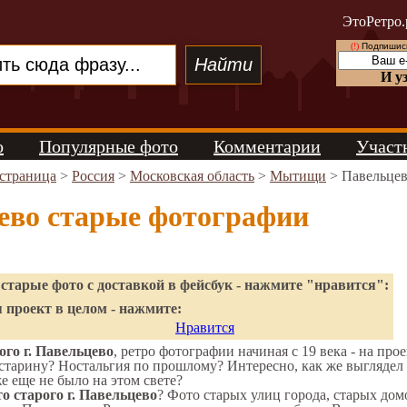
ЭтоРетро.
(!)
Подпишись
И у
о
Популярные фото
Комментарии
Участ
 страница
>
Россия
>
Московская область
>
Мытищи
> Павельце
ево старые фотографии
старые фото с доставкой в фейсбук - нажмите "нравится":
 проект в целом - нажмите:
Нравится
го г. Павельцево
, ретро фотографии начиная с 19 века - на про
старину? Ностальгия по прошлому? Интересно, как же выгляде
же еще не было на этом свете?
о старого г. Павельцево
? Фото старых улиц города, старых дом