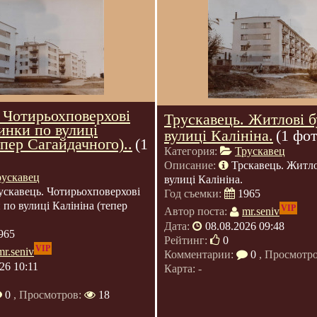
 Чотирьохповерхові
Трускавець. Житлові 
инки по вулиці
вулиці Калініна.
(1 фот
епер Сагайдачного)..
(1
Категория:
Трускавец
Описание:
Трскавець. Житло
рускавец
вулиці Калініна.
ускавець. Чотирьохповерхові
Год съемки:
1965
 по вулиці Калініна (тепер
VIP
Автор поста:
mr.seniv
Дата:
08.08.2026 09:48
965
Рейтинг:
0
VIP
mr.seniv
Комментарии:
0
, Просмотр
26 10:11
Карта: -
0
, Просмотров:
18