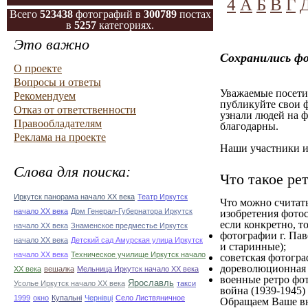
4
А
Б
В
Г
Всего
523438
фотографий в
300789
постах
в
5257
категориях.
Это важно
Сохранились фо
О проекте
Вопросы и ответы
Уважаемые посетит
Рекомендуем
публикуйте свои ф
Отказ от ответственности
узнали людей на ф
Правообладателям
благодарны.
Реклама на проекте
Наши участники им
Слова для поиска:
Что такое ре
Иркутск панорама начало ХХ века
Театр Иркутск
Что можно считат
начало ХХ века
Дом Генерал-Губернатора Иркутск
изобретения фотос
если конкретно, то
начало ХХ века
Знаменское предместье Иркутск
фотографии г. Пав
начало ХХ века
Детский сад Амурская улица Иркутск
и старинные);
начало ХХ века
Техническое училище Иркутск начало
советская фотограф
дореволюционная ф
ХХ века
вешалка
Мельница Иркутск начало ХХ века
военные ретро фот
Ярославль
Усолье Иркутск начало ХХ века
такси
война (1939-1945)
1999
окно
Купальні
Чернівці
Село Листвяничное
Обращаем Ваше вн