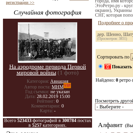
города, имя котор
регистрации >>
ЭтоРетро.ру - кру
окраин), Украины 
Случайная фотография
СНГ, которая попо
Подробнее о про
дер. Шеино, Шат
(Просмотров: 3851)
Сортировать по
На аэродроме периода Первой
Показать 
мировой войны
(1 фото)
Найдено:
0
ретро 
Категория:
Авиация
VIP
Автор поста:
МНМ
Год съемки:
не указан
Дата:
28.02.2019 15:00
Посмотреть другой
Рейтинг:
0
Комментарии:
0
Карта:
-
Всего
523433
фотографий в
300784
постах
Алфавит
в
5257
категориях.
(Вы 