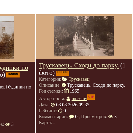
Трускавець. Сходи до парку.
(1
будинки по
фото)
новое
о)
новое
Категория:
Трускавец
Описание:
Трускавець. Сходи до парку.
ові будинки по
Год съемки:
1965
VIP
Автор поста:
mr.seniv
Дата:
08.08.2026 09:35
Рейтинг:
0
Комментарии:
0
, Просмотров:
3
Карта: -
ов:
3