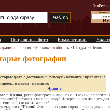
ЭтоРетро.
(!)
Подпишись
И у
о
Популярные фото
Комментарии
Участ
 страница
>
Россия
>
Московская область
>
Шатура
> Шеино
тарые фотографии
старые фото с доставкой в фейсбук - нажмите "нравится":
 проект в целом - нажмите:
Нравится
ого г. Шеино
, ретро фотографии начиная с 19 века - на проекте 
старину? Ностальгия по прошлому? Интересно, как же выгляде
же еще не было на этом свете?
о старого г. Шеино
? Фото старых улиц города, старых домов, 