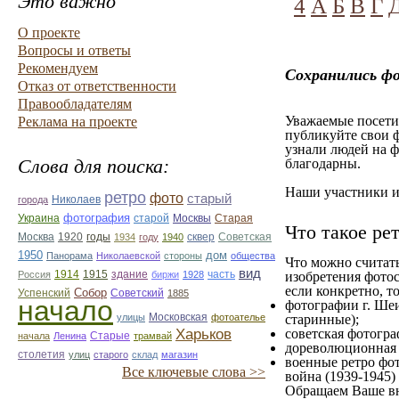
Это важно
4
А
Б
В
Г
О проекте
Вопросы и ответы
Рекомендуем
Сохранились ф
Отказ от ответственности
Правообладателям
Уважаемые посетит
Реклама на проекте
публикуйте свои ф
узнали людей на ф
Слова для поиска:
благодарны.
Наши участники им
ретро
фото
старый
Николаев
города
фотография
Украина
Старая
старой
Москвы
Что такое ре
Москва
1920
годы
сквер
1934
году
1940
Советская
1950
дом
Панорама
Николаевской
стороны
общества
Что можно считат
вид
1914
1915
здание
Россия
биржи
1928
часть
изобретения фотос
если конкретно, то
Собор
Успенский
Советский
1885
начало
фотографии г. Шеи
улицы
Московская
фотоателье
старинные);
Харьков
советская фотограф
Старые
начала
Ленина
трамвай
дореволюционная ф
столетия
улиц
старого
склад
магазин
военные ретро фот
Все ключевые слова >>
война (1939-1945)
Обращаем Ваше вн