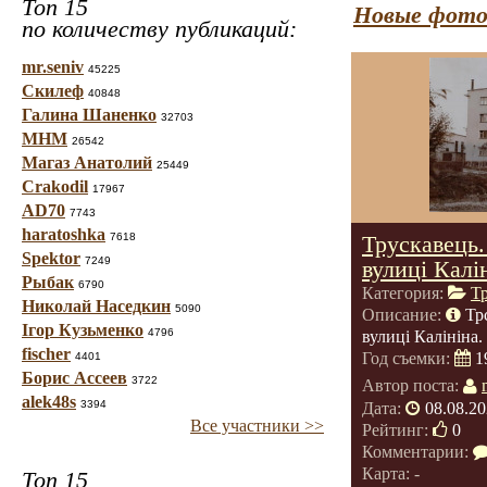
Топ 15
Новые фото
по количеству публикаций:
mr.seniv
45225
Скилеф
40848
Галина Шаненко
32703
МНМ
26542
Магаз Анатолий
25449
Crakodil
17967
AD70
7743
haratoshka
7618
Трускавець.
Spektor
7249
вулиці Калі
Рыбак
6790
Категория:
Т
Николай Наседкин
5090
Описание:
Тр
Ігор Кузьменко
4796
вулиці Калініна.
fischer
Год съемки:
1
4401
Борис Ассеев
3722
Автор поста:
alek48s
3394
Дата:
08.08.20
Все участники >>
Рейтинг:
0
Комментарии:
Карта: -
Топ 15