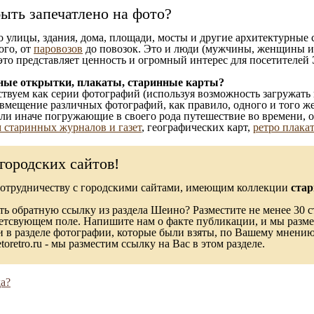
ыть запечатлено на фото?
то улицы, здания, дома, площади, мосты и другие архитектурные
ого, от
паровозов
до повозок. Это и люди (мужчины, женщины и д
это представляет ценность и огромный интерес для посетителей 
ные открытки, плакаты, старинные карты?
твуем как серии фотографий (используя возможность загружать 
вмещение различных фотографий, как правило, одного и того же
 или иначе погружающие в своего рода путешествие во времени, 
 старинных журналов и газет
, географических карт,
ретро плака
городских сайтов!
сотрудничеству с городскими сайтами, имеющим коллекции
стар
ь обратную ссылку из раздела Шеино? Разместите не менее 30 с
ветсвующем поле. Напишите нам о факте публикации, и мы разме
в разделе фотографии, которые были взяты, по Вашему мнению, 
toretro.ru - мы разместим ссылку на Вас в этом разделе.
а?