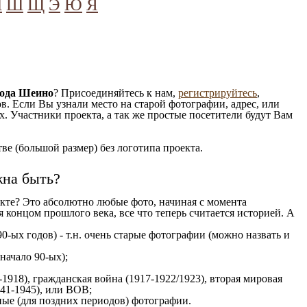
Ч
Ш
Щ
Э
Ю
Я
рода Шеино
? Присоединяйтесь к нам,
регистрируйтесь
,
. Если Вы узнали место на старой фотографии, адрес, или
. Участники проекта, а так же простые посетители будут Вам
е (большой размер) без логотипа проекта.
жна быть?
кте? Это абсолютно любые фото, начиная c момента
 концом прошлого века, все что теперь считается историей. А
0-ых годов) - т.н. очень старые фотографии (можно назвать и
 начало 90-ых);
1918), гражданская война (1917-1922/1923), вторая мировая
941-1945), или ВОВ;
ые (для поздних периодов) фотографии.