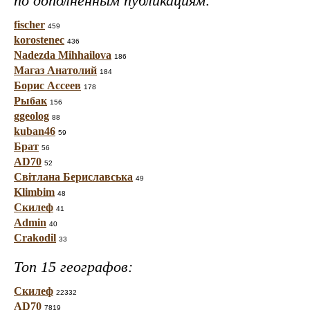
по дополненным публикациям:
fischer
459
korostenec
436
Nadezda Mihhailova
186
Магаз Анатолий
184
Борис Ассеев
178
Рыбак
156
ggeolog
88
kuban46
59
Брат
56
AD70
52
Світлана Бериславська
49
Klimbim
48
Скилеф
41
Admin
40
Crakodil
33
Топ 15 географов:
Скилеф
22332
AD70
7819