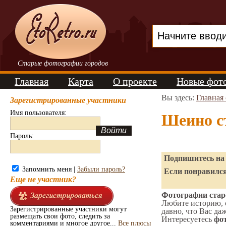
Старые фотографии городов
Главная
Карта
О проекте
Новые фот
Вы здесь:
Главная
Зарегистрированные участники
Имя пользователя:
Шеино с
Пароль:
Подпишитесь на 
Запомнить меня |
Забыли пароль?
Если понравился
Еще не участник?
Фотографии стар
Любите историю, 
Зарегистрированные участники могут
давно, что Вас да
размещать свои фото, следить за
Интересуетесь
фот
комментариями и многое другое...
Все плюсы