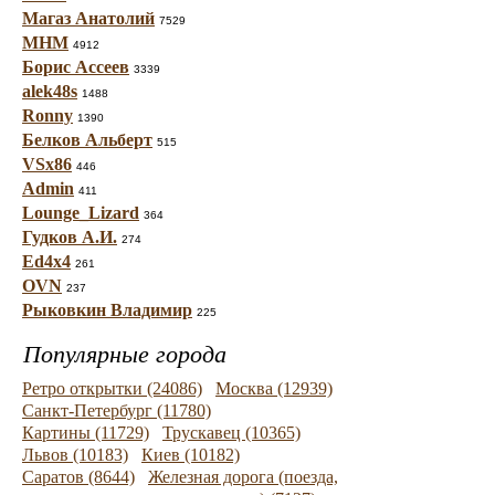
Магаз Анатолий
7529
МНМ
4912
Борис Ассеев
3339
alek48s
1488
Ronny
1390
Белков Альберт
515
VSx86
446
Admin
411
Lounge_Lizard
364
Гудков А.И.
274
Ed4x4
261
OVN
237
Рыковкин Владимир
225
Популярные города
Ретро открытки (24086)
Москва (12939)
Санкт-Петербург (11780)
Картины (11729)
Трускавец (10365)
Львов (10183)
Киев (10182)
Саратов (8644)
Железная дорога (поезда,