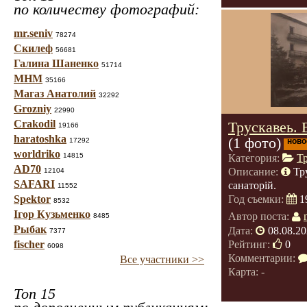
по количеству фотографий:
mr.seniv
78274
Скилеф
56681
Галина Шаненко
51714
МНМ
35166
Магаз Анатолий
32292
Grozniy
22990
Crakodil
Трускавеь. 
19166
haratoshka
(1 фото)
17292
ново
worldriko
14815
Категория:
Т
AD70
Описание:
Тр
12104
SAFARI
санаторій.
11552
Spektor
Год съемки:
1
8532
Ігор Кузьменко
Автор поста:
8485
Рыбак
Дата:
08.08.20
7377
Рейтинг:
0
fischer
6098
Комментарии:
Все участники >>
Карта: -
Топ 15