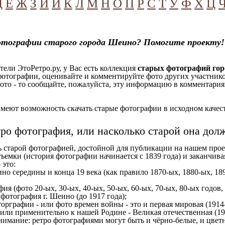
Д
Е
Ж
З
И
Й
К
Л
М
Н
О
П
Р
С
Т
У
Ф
Х
Ц
отографии старого города Шеино? Помогите проекту!
ели ЭтоРетро.ру, у Вас есть коллекция
старых фотографий го
отографии, оценивайте и комментируйте фото других участников
ото - то сообщайте, пожалуйста, эту информацию в комментариях
еют возможность скачать старые фотографии в исходном качеств
тро фотография, или насколько старой она дол
ь старой фотографией, достойной для публикации на нашем прое
ъемки (история фотографии начинается с 1839 года) и заканчивая
 это:
но середины и конца 19 века (как правило 1870-ых, 1880-ых, 189
ия (фото 20-ых, 30-ых, 40-ых, 50-ых, 60-ых, 70-ых, 80-ых годов,
отография г. Шеино (до 1917 года);
орграфии - или фото времен войны - это и первая мировая (1914-
 или применительно к нашей Родине - Великая отечественная (1
имание: ретро фотографиями могут быть и чёрно-белые, и цветн