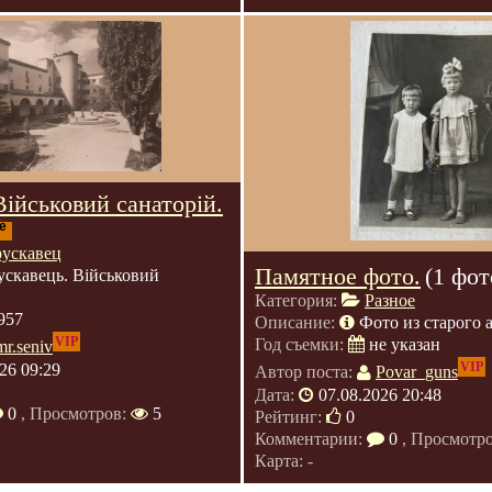
Військовий санаторій.
е
рускавец
Памятное фото.
(1 фот
ускавець. Військовий
Категория:
Разное
957
Описание:
Фото из старого 
VIP
Год съемки:
не указан
mr.seniv
VIP
26 09:29
Автор поста:
Povar_guns
Дата:
07.08.2026 20:48
0
, Просмотров:
5
Рейтинг:
0
Комментарии:
0
, Просмотр
Карта: -