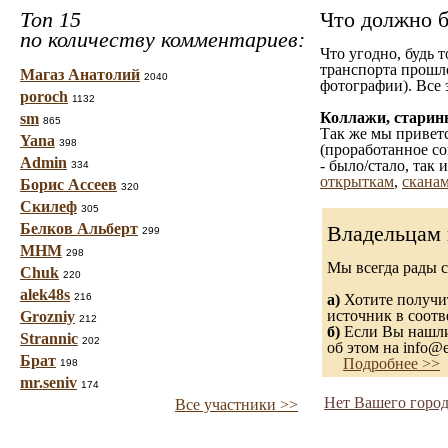
Топ 15
Что должно б
по количеству комментариев:
Что угодно, будь 
транспорта прошл
Магаз Анатолий
2040
фотографии). Все 
poroch
1132
Коллажи, старин
sm
865
Так же мы приветс
Yana
398
(проработанное со
Admin
- было/стало, так
334
открыткам
,
сканам
Борис Ассеев
320
Скилеф
305
Белков Альберт
Владельцам 
299
МНМ
298
Мы всегда рады 
Chuk
220
alek48s
216
а)
Хотите получит
источник в соот
Grozniy
212
б)
Если Вы нашли 
Strannic
202
об этом на info@e
Брат
Подробнее >>
198
mr.seniv
174
Нет Вашего город
Все участники >>