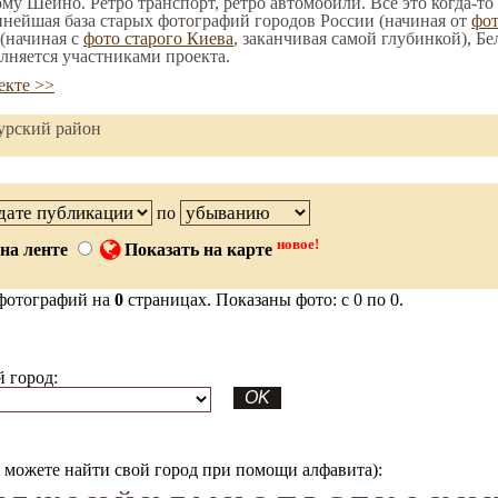
ому Шеино. Ретро транспорт, ретро автомобили. Все это когда-то
пнейшая база старых фотографий городов России (начиная от
фо
(начиная с
фото старого Киева
, заканчивая самой глубинкой), Бе
лняется участниками проекта.
екте >>
урский район
по
новое!
на ленте
Показать на карте
фотографий на
0
страницах. Показаны фото: с 0 по 0.
 город:
можете найти свой город при помощи алфавита):