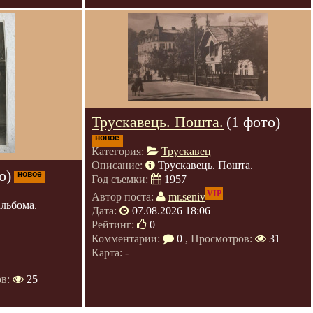
Трускавець. Пошта.
(1 фото)
новое
Категория:
Трускавец
Описание:
Трускавець. Пошта.
о)
новое
Год съемки:
1957
VIP
Автор поста:
mr.seniv
альбома.
Дата:
07.08.2026 18:06
Рейтинг:
0
Комментарии:
0
, Просмотров:
31
Карта: -
ов:
25