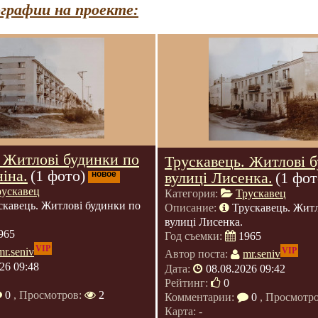
графии на проекте:
 Житлові будинки по
Трускавець. Житлові 
ніна.
(1 фото)
новое
вулиці Лисенка.
(1 фот
рускавец
Категория:
Трускавец
скавець. Житлові будинки по
Описание:
Трускавець. Житл
вулиці Лисенка.
965
Год съемки:
1965
VIP
VIP
mr.seniv
Автор поста:
mr.seniv
26 09:48
Дата:
08.08.2026 09:42
Рейтинг:
0
0
, Просмотров:
2
Комментарии:
0
, Просмотр
Карта: -