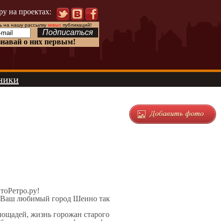
ру на проектах:
 на нашу рассылку
новых
публикаций!
знавай о них первым!
ники
ЭтоРетро.ру!
л Ваш любимый город Шеино так
площадей, жизнь горожан старого