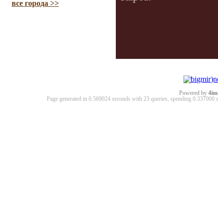
все города >>
Powered by
4im
Page generated in 0.569024 seconds with 23 queries, spending 0.33700