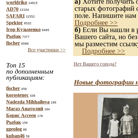
а)
Хотите получить о
worldriko
14815
старых фотографий с
AD70
12104
поле. Напишите нам 
SAFARI
11552
Подробнее >>
Spektor
8532
б)
Если Вы нашли в р
Ігор Кузьменко
8485
Вашего сайта, но без
Рыбак
7377
мы разместим ссылку
fischer
6098
Подробнее >>
Все участники >>
Топ 15
Нет Вашего города?
по дополненным
публикациям:
Новые фотографии н
fischer
459
korostenec
436
Nadezda Mihhailova
186
Магаз Анатолий
184
Борис Ассеев
178
Рыбак
156
ggeolog
88
kuban46
59