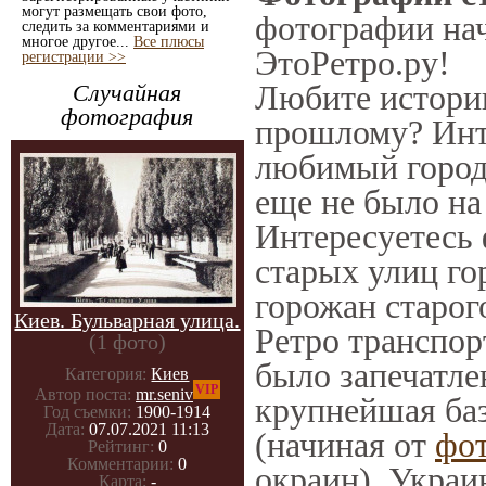
могут размещать свои фото,
фотографии нач
следить за комментариями и
многое другое...
Все плюсы
ЭтоРетро.ру!
регистрации >>
Любите историю
Случайная
фотография
прошлому? Инт
любимый город 
еще не было на
Интересуетесь
старых улиц го
горожан старог
Киев. Бульварная улица.
Ретро транспорт
(1 фото)
было запечатле
Категория:
Киев
VIP
Автор поста:
mr.seniv
крупнейшая баз
Год съемки:
1900-1914
Дата:
07.07.2021 11:13
(начиная от
фо
Рейтинг:
0
Комментарии:
0
окраин), Украи
Карта:
-