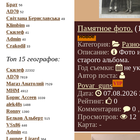
Брат
56
AD70
52
Світлана Бериславська
49
Klimbim
Памятное фото.
(
48
Скилеф
41
новое
Admin
40
Категория:
Разно
Crakodil
33
Описание:
Фото 
Топ 15 географов:
старого альбома.
Год съемки:
не у
Скилеф
22332
Автор поста:
AD70
7819
VIP
Магаз Анатолий
Povar_guns
7529
МНМ
Дата:
07.08.2026 
4912
Борис Ассеев
3339
Рейтинг:
0
alek48s
1488
Комментарии:
0
,
Ronny
1390
Просмотров:
12
Белков Альберт
515
Карта: -
VSx86
446
Admin
411
Lounge_Lizard
364