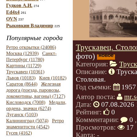
Гудков А.И.
274
Ed4x4
261
OVN
237
Рыковкин Владимир
225
Популярные города
Трускавец. Столо
Ретро открытки (24086)
Москва (12939)
Санкт-
фото)
новое
Петербург (11780)
Категория:
Труск
Картины (11729)
Описание:
Труска
Трускавец (10361)
Львов (10183)
Киев (10182)
Столовая.
Саратов (8644)
Железная
Год съемки:
1957
дорога (поезда, паровозы,
Автор поста:
mr.s
локомотивы, вагоны) (7127)
Кисловодск (7008)
Медали,
Дата:
07.08.2026 
ордена, значки (6274)
Рейтинг:
0
Луганск (5103)
Комментарии:
0
,
Калининград (5074)
Ретро
Просмотров:
17
знаменитости (4542)
Гусев (4162)
Карта: -