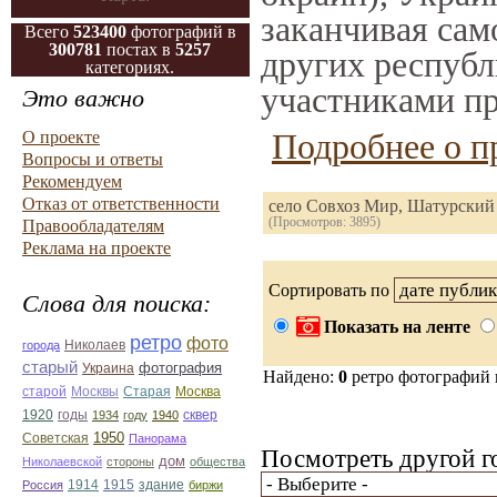
заканчивая само
Всего
523400
фотографий в
300781
постах в
5257
других республ
категориях.
участниками пр
Это важно
Подробнее о п
О проекте
Вопросы и ответы
Рекомендуем
Отказ от ответственности
село Совхоз Мир, Шатурский
(Просмотров: 3895)
Правообладателям
Реклама на проекте
Сортировать по
Слова для поиска:
Показать на ленте
ретро
фото
Николаев
города
старый
фотография
Украина
Найдено:
0
ретро фотографий
Старая
Москва
старой
Москвы
1920
годы
сквер
1934
году
1940
1950
Советская
Панорама
Посмотреть другой г
дом
Николаевской
стороны
общества
1914
1915
здание
Россия
биржи