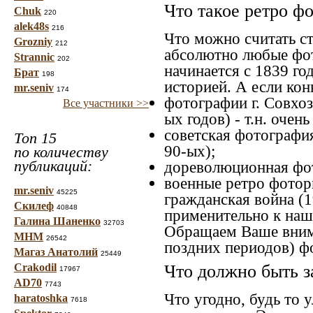
Что такое ретро ф
Chuk
220
alek48s
216
Что можно считать с
Grozniy
212
абсолютно любые фот
Strannic
202
начинается с 1839 го
Брат
198
историей. А если конк
mr.seniv
174
фотографии г. Совхоз
Все участники >>
ых годов) - т.н. оче
советская фотография
Топ 15
90-ых);
по количеству
публикаций:
дореволюционная фот
военные ретро фоторг
mr.seniv
45225
гражданская война (1
Скилеф
40848
применительно к наше
Галина Шаненко
32703
Обращаем Ваше внима
МНМ
26542
поздних периодов) ф
Магаз Анатолий
25449
Crakodil
Что должно быть з
17967
AD70
7743
Что угодно, будь то 
haratoshka
7618