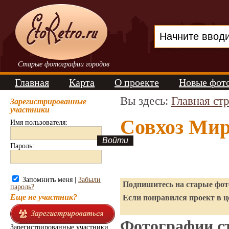
Старые фотографии городов
Главная
Карта
О проекте
Новые фот
Вы здесь:
Главная ст
Зарегистрированные
участники
Совхоз Мир
Имя пользователя:
Пароль:
Запомнить меня |
Забыли
Подпишитесь на старые фото
пароль?
Еще не участник?
Если понравился проект в ц
Фотографии ст
Зарегистрированные участники