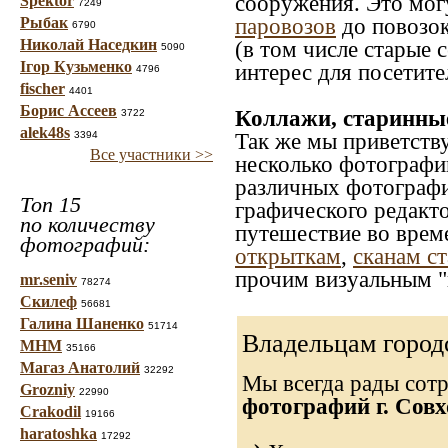
сооружения. Это мог
Spektor
7249
паровозов
до повозок
Рыбак
6790
Николай Наседкин
(в том числе старые 
5090
Ігор Кузьменко
интерес для посетите
4796
fischer
4401
Борис Ассеев
Коллажи, старинны
3722
alek48s
Так же мы приветств
3394
Все участники >>
несколько фотографи
различных фотографий
Топ 15
графического редакто
по количеству
путешествие во врем
фотографий:
открыткам
,
сканам с
прочим визуальным "
mr.seniv
78274
Скилеф
56681
Галина Шаненко
51714
Владельцам город
МНМ
35166
Магаз Анатолий
32292
Мы всегда рады сот
Grozniy
22990
фотографий г. Сов
Crakodil
19166
haratoshka
17292