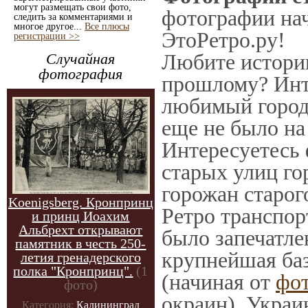
могут размещать свои фото,
фотографии нач
следить за комментариями и
многое другое...
Все плюсы
ЭтоРетро.ру!
регистрации >>
Любите историю
Случайная
фотография
прошлому? Инт
любимый город 
еще не было на
Интересуетесь
старых улиц го
горожан старог
Koenigsberg. Кронпринц
Ретро транспорт
и принц Иоахим
Альбрехт открывают
было запечатле
памятник в честь 250-
крупнейшая баз
летия гренадерского
полка "Кронпринц".
(1
(начиная от
фо
фото)
окраин), Украи
Категория:
Калининград