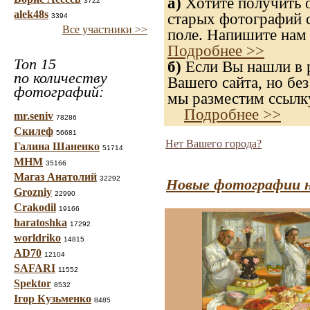
а)
Хотите получить о
3722
alek48s
старых фотографий с
3394
Все участники >>
поле. Напишите нам 
Подробнее >>
Топ 15
б)
Если Вы нашли в р
по количеству
Вашего сайта, но без
фотографий:
мы разместим ссылку
Подробнее >>
mr.seniv
78286
Скилеф
56681
Нет Вашего города?
Галина Шаненко
51714
МНМ
35166
Магаз Анатолий
32292
Новые фотографии н
Grozniy
22990
Crakodil
19166
haratoshka
17292
worldriko
14815
AD70
12104
SAFARI
11552
Spektor
8532
Ігор Кузьменко
8485