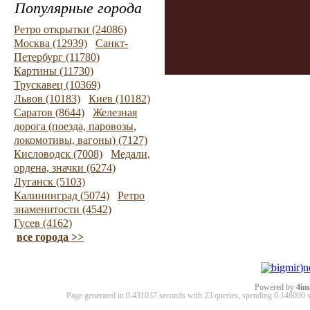
Популярные города
Ретро открытки (24086)
Москва (12939)
Санкт-
Петербург (11780)
Картины (11730)
Трускавец (10369)
Львов (10183)
Киев (10182)
Саратов (8644)
Железная
дорога (поезда, паровозы,
локомотивы, вагоны) (7127)
Кисловодск (7008)
Медали,
ордена, значки (6274)
Луганск (5103)
Калининград (5074)
Ретро
знаменитости (4542)
Гусев (4162)
все города >>
Powered by
4im
Page generated in 0.431037 seconds with 23 queries, spending 0.14600