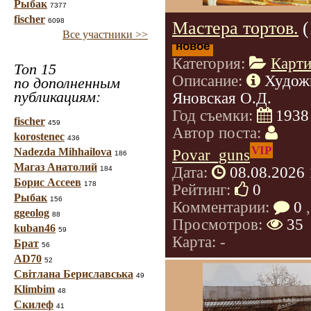
Рыбак
7377
fischer
6098
Мастера тортов.
(
Все участники >>
новое
Категория:
Карт
Топ 15
Описание:
Худож
по дополненным
публикациям:
Яновская О.Д.
Год съемки:
1938
fischer
459
Автор поста:
korostenec
436
VIP
Povar_guns
Nadezda Mihhailova
186
Магаз Анатолий
Дата:
08.08.2026 
184
Борис Ассеев
178
Рейтинг:
0
Рыбак
156
Комментарии:
0
,
ggeolog
88
Просмотров:
35
kuban46
59
Карта: -
Брат
56
AD70
52
Світлана Бериславська
49
Klimbim
48
Скилеф
41