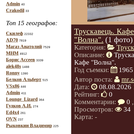
Admin
40
Crakodil
33
Топ 15 географов:
Трускавець. Кафе
Скилеф
22332
"Волна".
(1 фото)
AD70
7819
Категория:
Труск
Магаз Анатолий
7529
МНМ
Описание:
Труска
4912
Борис Ассеев
Кафе "Волна".
3339
alek48s
1488
Год съемки:
1965
Ronny
1390
Автор поста:
mr.s
Белков Альберт
515
Дата:
08.08.2026 
VSx86
446
Admin
Рейтинг:
0
411
Lounge_Lizard
Комментарии:
0
,
364
Гудков А.И.
274
Просмотров:
34
Ed4x4
261
Карта: -
OVN
237
Рыковкин Владимир
225