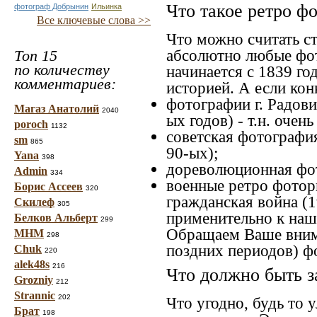
Что такое ретро ф
фотограф Добрынин
Ильинка
Все ключевые слова >>
Что можно считать с
абсолютно любые фот
Топ 15
по количеству
начинается с 1839 го
комментариев:
историей. А если конк
фотографии г. Радови
Магаз Анатолий
2040
ых годов) - т.н. оче
poroch
1132
советская фотография
sm
865
90-ых);
Yana
398
дореволюционная фото
Admin
334
военные ретро фоторг
Борис Ассеев
320
гражданская война (1
Скилеф
305
применительно к наше
Белков Альберт
299
Обращаем Ваше внима
МНМ
298
поздних периодов) ф
Chuk
220
alek48s
216
Что должно быть з
Grozniy
212
Strannic
202
Что угодно, будь то 
Брат
198