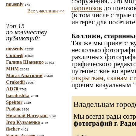
сооружения. Это мог
mr.seniv
174
паровозов
до повозок
Все участники >>
(в том числе старые 
интерес для посетите
Топ 15
по количеству
Коллажи, старинны
публикаций:
Так же мы приветств
несколько фотографи
mr.seniv
45237
Скилеф
различных фотографий
40848
Галина Шаненко
графического редакто
32703
МНМ
путешествие во врем
26542
Магаз Анатолий
открыткам
,
сканам с
25449
Crakodil
прочим визуальным "
17967
AD70
7743
haratoshka
7618
Spektor
Владельцам город
7249
Рыбак
6790
Мы всегда рады сот
Николай Наседкин
5090
фотографий г. Рад
Ігор Кузьменко
4796
fischer
4401
Борис Ассеев