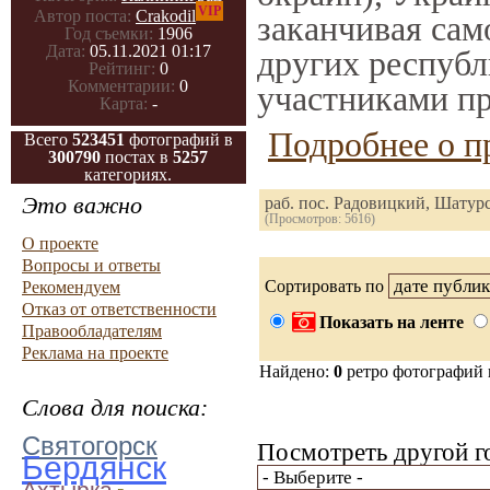
VIP
Автор поста:
Crakodil
заканчивая само
Год съемки:
1906
Дата:
05.11.2021 01:17
других республ
Рейтинг:
0
Комментарии:
0
участниками пр
Карта:
-
Подробнее о п
Всего
523451
фотографий в
300790
постах в
5257
категориях.
Это важно
раб. пос. Радовицкий, Шатур
(Просмотров: 5616)
О проекте
Вопросы и ответы
Сортировать по
Рекомендуем
Отказ от ответственности
Показать на ленте
Правообладателям
Реклама на проекте
Найдено:
0
ретро фотографий
Слова для поиска:
Святогорск
Посмотреть другой г
Бердянск
Ахтырка