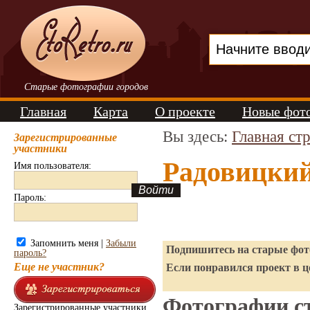
Старые фотографии городов
Главная
Карта
О проекте
Новые фот
Вы здесь:
Главная ст
Зарегистрированные
участники
Радовицкий
Имя пользователя:
Пароль:
Запомнить меня |
Забыли
Подпишитесь на старые фото
пароль?
Еще не участник?
Если понравился проект в ц
Фотографии ст
Зарегистрированные участники