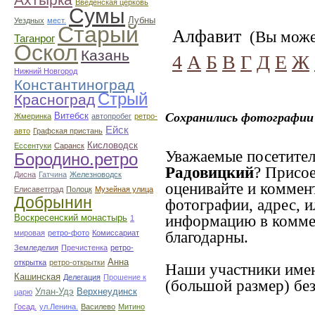
Введенская церковь
Сумы
Лубны
Уездных
мест.
Старый
Алфавит
(Вы может
Таганрог
Оскол
Казань
4
А
Б
В
Г
Д
Е
Ж
Нижний Новгород
Константиноград
Стрый
Красноград
Витебск
Сохранились фотографии 
Жмеринка
автопробег
ретро-
Ейск
авто
Графская пристань
Кисловодск
Ессентуки
Саранск
Уважаемые посетител
Бородино.ретро
Радовицкий
? Присое
Дисна
Гатчина
Железноводск
оценивайте и коммен
Елисаветград
Полоцк
Музейная улица
Добрынин
фотографии, адрес, и
информацию в коммен
Воскресенский монастырь
1
благодарны.
мировая
ретро-фото
Комиссариат
Земледелия
Пречистенка
ретро-
Анна
открытка
ретро-открытки
Наши участники имею
Кашинская
Делегация
Прошение к
(большой размер) без
Улан-Удэ
Верхнеудинск
царю
Госад.
ул.Ленина.
Василево
Митино