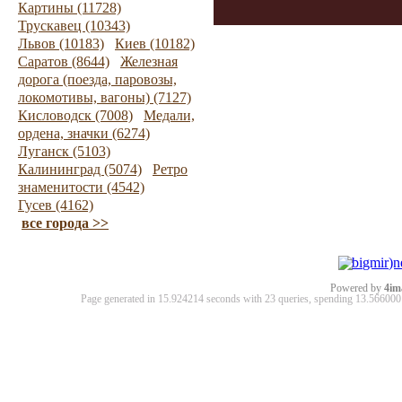
Картины (11728)
Трускавец (10343)
Львов (10183)
Киев (10182)
Саратов (8644)
Железная
дорога (поезда, паровозы,
локомотивы, вагоны) (7127)
Кисловодск (7008)
Медали,
ордена, значки (6274)
Луганск (5103)
Калининград (5074)
Ретро
знаменитости (4542)
Гусев (4162)
все города >>
Powered by
4im
Page generated in 15.924214 seconds with 23 queries, spending 13.5660