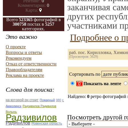
Рейтинг:
0
заканчивая само
Комментарии:
0
Карта:
других республ
Всего
523365
фотографий в
участниками пр
300758
постах в
5257
категориях.
Подробнее о п
Это важно
О проекте
Вопросы и ответы
раб. пос. Кирилловка, Химк
(Просмотров: 5629)
Рекомендуем
Отказ от ответственности
Правообладателям
Сортировать по
Реклама на проекте
Показать на ленте
Слова для поиска:
Найдено:
0
ретро фотографий
на которой он стоит
Пожарный
980
г.
Акмолинск
Радзивилов Радивилов
Волынь
Радзивилов
Посмотреть другой г
Радивилов
Ровенская область