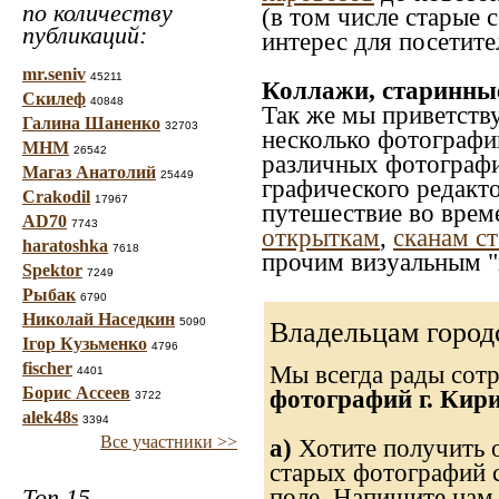
по количеству
(в том числе старые 
публикаций:
интерес для посетите
mr.seniv
45211
Коллажи, старинны
Скилеф
40848
Так же мы приветств
Галина Шаненко
32703
несколько фотографи
МНМ
26542
различных фотографий
Магаз Анатолий
25449
графического редакто
Crakodil
17967
путешествие во врем
AD70
7743
открыткам
,
сканам с
haratoshka
7618
прочим визуальным "
Spektor
7249
Рыбак
6790
Николай Наседкин
5090
Владельцам город
Ігор Кузьменко
4796
fischer
Мы всегда рады сот
4401
Борис Ассеев
фотографий г. Кир
3722
alek48s
3394
Все участники >>
а)
Хотите получить о
старых фотографий с
Топ 15
поле. Напишите нам 