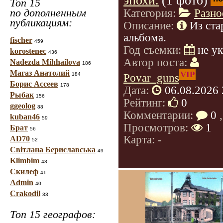
эпохи.
(1 фото)
Топ 15
по дополненным
Категория:
Разно
публикациям:
Описание:
Из ста
альбома.
fischer
459
Год съемки:
не у
korostenec
436
Автор поста:
Nadezda Mihhailova
186
Магаз Анатолий
VIP
184
Povar_guns
Борис Ассеев
178
Дата:
06.08.2026 
Рыбак
156
Рейтинг:
0
ggeolog
88
Комментарии:
0
,
kuban46
59
Просмотров:
1
Брат
56
Карта: -
AD70
52
Світлана Бериславська
49
Klimbim
48
Скилеф
41
Admin
40
Crakodil
33
Топ 15 географов: