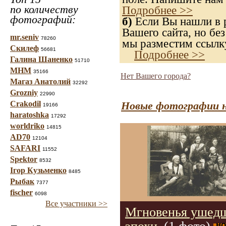
по количеству
Подробнее >>
фотографий:
б)
Если Вы нашли в р
Вашего сайта, но без
mr.seniv
78260
мы разместим ссылку
Скилеф
56681
Подробнее >>
Галина Шаненко
51710
МНМ
35166
Нет Вашего города?
Магаз Анатолий
32292
Grozniy
22990
Crakodil
Новые фотографии н
19166
haratoshka
17292
worldriko
14815
AD70
12104
SAFARI
11552
Spektor
8532
Ігор Кузьменко
8485
Рыбак
7377
fischer
6098
Все участники >>
Мгновенья ушед
но