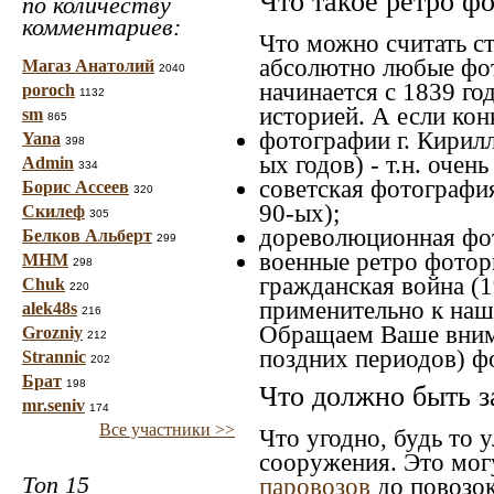
Что такое ретро ф
по количеству
комментариев:
Что можно считать с
абсолютно любые фот
Магаз Анатолий
2040
начинается с 1839 го
poroch
1132
историей. А если конк
sm
865
фотографии г. Кирилл
Yana
398
ых годов) - т.н. оче
Admin
334
советская фотография
Борис Ассеев
320
90-ых);
Скилеф
305
дореволюционная фото
Белков Альберт
299
военные ретро фоторг
МНМ
298
гражданская война (1
Chuk
220
применительно к наше
alek48s
216
Обращаем Ваше внима
Grozniy
212
поздних периодов) ф
Strannic
202
Брат
198
Что должно быть з
mr.seniv
174
Все участники >>
Что угодно, будь то 
сооружения. Это мог
Топ 15
паровозов
до повозок