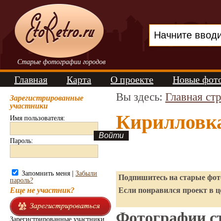
Старые фотографии городов
Главная
Карта
О проекте
Новые фот
Вы здесь:
Главная ст
Зарегистрированные
участники
Кирилловка
Имя пользователя:
Пароль:
Запомнить меня |
Забыли
Подпишитесь на старые фото
пароль?
Еще не участник?
Если понравился проект в ц
Фотографии ст
Зарегистрированные участники