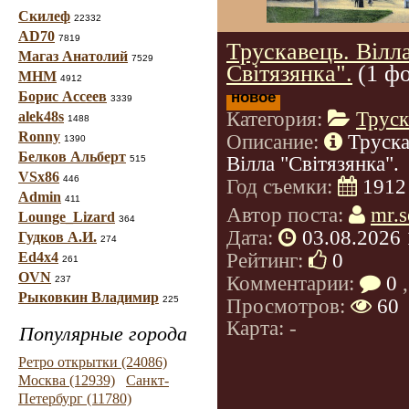
Скилеф
22332
AD70
7819
Трускавець. Вілл
Магаз Анатолий
7529
Світязянка".
(1 ф
МНМ
4912
новое
Борис Ассеев
3339
Категория:
Труск
alek48s
1488
Ronny
Описание:
Труска
1390
Белков Альберт
Вілла "Світязянка".
515
VSx86
446
Год съемки:
1912
Admin
411
Автор поста:
mr.s
Lounge_Lizard
364
Дата:
03.08.2026 
Гудков А.И.
274
Рейтинг:
0
Ed4x4
261
OVN
Комментарии:
0
,
237
Рыковкин Владимир
225
Просмотров:
60
Карта: -
Популярные города
Ретро открытки (24086)
Москва (12939)
Санкт-
Петербург (11780)