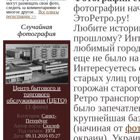
могут размещать свои фото,
фотографии нач
следить за комментариями и
многое другое...
Все плюсы
ЭтоРетро.ру!
регистрации >>
Любите историю
Случайная
фотография
прошлому? Инт
любимый город 
еще не было на
Интересуетесь
старых улиц го
горожан старог
Центр бытового и
торгового
Ретро транспорт
обслуживания (ЦБТО)
было запечатле
(1 фото)
крупнейшая баз
Категория:
Санкт-
Петербург
(начиная от
фо
Автор поста:
Скилеф
Год съемки:
1974
окраин), Украи
Дата:
09.11.2016 05:27