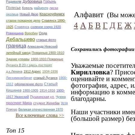
Дубровица
Горынь
Радивилiв
Полесье
Ковель
райцентр
лиски
Алфавит
(Вы может
Красноуфимск
околица
Новый Двор
старое пожарное депо
Славянск 1890-
4
А
Б
В
Г
Д
Е
Ж
1925
Славянск
соленое озеро 1920
Ровенщина
Воробин
Орда
Дебальцево
старые фото
граница
Александр Невский
Сохранились фотографии 
литейный завод
Пожарные.1900-1910
Здание управы
1900-1910.Пожарные
Уважаемые посетител
Луганск В 20-г.здесь построят
Кирилловка
? Присо
д.к.Ленина
1912 Адрес
1934-1936
оценивайте и коммен
Лисхимкомбинат
старый Луганск
1900-
фотографии, адрес, и
Старый
1912
оформление фото
Кишинев
информацию в коммен
1900-1905
1914-1916
1900-
1917 Уманский
Пушкинская ул.
Чуюна
благодарны.
проспект Мира
студент Жеребак
Устя
Плятер
Великая отечественная 1970
Наши участники имею
Все ключевые слова >>
(большой размер) без
Топ 15