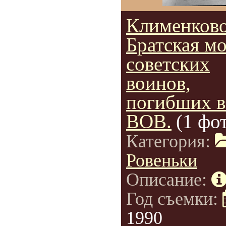
Клименково
Братская м
советских
воинов,
погибших в
ВОВ.
(1 фо
Категория:
Ровеньки
Описание:
Год съемки:
1990