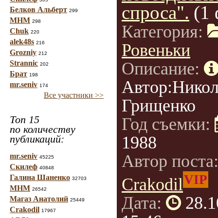
спроса".
(1
Белков Альберт
299
МНМ
298
Категория:
Chuk
220
alek48s
216
Ровеньки
Grozniy
212
Strannic
Описание:
202
Брат
198
Автор:Нико
mr.seniv
174
Все участники >>
Грищенко
Топ 15
Год съемки:
по количеству
публикаций:
1988
Автор поста
mr.seniv
45225
Скилеф
40848
VIP
Галина Шаненко
Crakodil
32703
МНМ
26542
Дата:
28.1
Магаз Анатолий
25449
Crakodil
17967