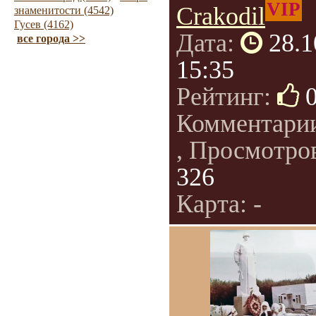
VIP
Crakodil
знаменитости (4542)
Гусев (4162)
Дата:
28.1
все города >>
15:35
Рейтинг:
Комментари
, Просмотро
326
Карта: -