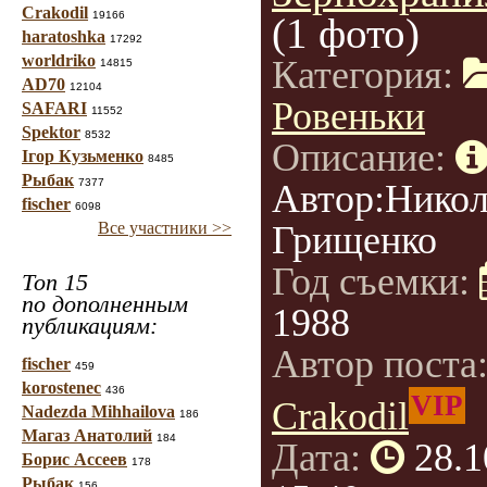
Crakodil
19166
(1 фото)
haratoshka
17292
worldriko
Категория:
14815
AD70
12104
Ровеньки
SAFARI
11552
Spektor
8532
Описание:
Ігор Кузьменко
8485
Рыбак
7377
Автор:Нико
fischer
6098
Все участники >>
Грищенко
Год съемки:
Топ 15
по дополненным
1988
публикациям:
Автор поста
fischer
459
korostenec
436
VIP
Crakodil
Nadezda Mihhailova
186
Магаз Анатолий
184
Дата:
28.1
Борис Ассеев
178
Рыбак
156