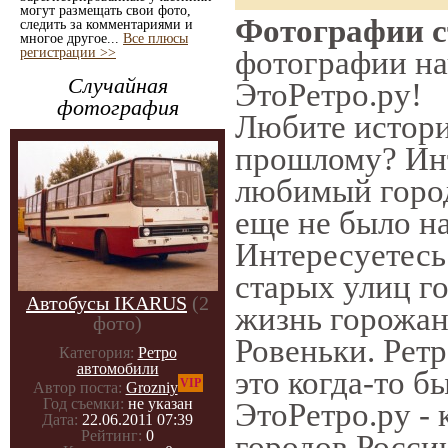
могут размещать свои фото,
Фотографии ст
следить за комментариями и
многое другое...
Все плюсы
регистрации >>
фотографии нач
Случайная
ЭтоРетро.ру!
фотография
Любите истори
прошлому? Инт
любимый город
еще не было на
Интересуетес
старых улиц г
Автобусы IKARUS
(2
жизнь горожан
фото)
Ровеньки. Ретр
Категория:
Ретро
автомобили
это когда-то б
VIP
Автор поста:
Grozniy
Год съемки:
не указан
ЭтоРетро.ру -
Дата:
22.06.2011 07:39
Рейтинг:
0
городов Росси