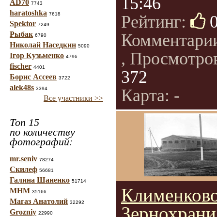
15:46
AD70
7743
haratoshka
7618
Рейтинг:
Spektor
7249
Рыбак
Комментари
6790
Николай Наседкин
5090
, Просмотро
Ігор Кузьменко
4796
fischer
4401
372
Борис Ассеев
3722
alek48s
3394
Карта: -
Все участники >>
Топ 15
по количеству
фотографий:
mr.seniv
78274
Скилеф
56681
Галина Шаненко
51714
Клименково
МНМ
35166
Магаз Анатолий
32292
Зернохрани
Grozniy
22990