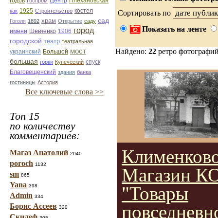
годов
Центр
Госпром
Плехановская
1925
как
Строительство
костел
Сортировать по
сад
храм
Гоголя
1892
Открытие
саду
Показать на ленте
город
имени
Шевченко
1906
городской
театр
театральная
мост
Найдено:
22
ретро фотографи
украинский
Большой
большая
спуск
горки
Купеческий
Благовещенский
здания
банка
гостиницы
Астория
Все ключевые слова >>
Топ 15
по количеству
комментариев:
Клименково
Магаз Анатолий
2040
poroch
1132
Магазин К
sm
865
Yana
398
"Товары
Admin
334
повседневн
Борис Ассеев
320
Скилеф
305