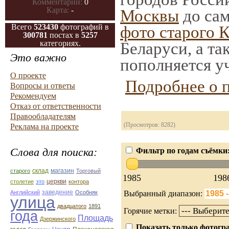
Комментарии:
0
Карта:
-
Москвы
до сам
Всего
523430
фотографий в
фото старого 
300781
постах в
5257
категориях.
Беларуси, а та
Это важно
пополняется у
О проекте
Подробнее о 
Вопросы и ответы
Рекомендуем
Отказ от ответственности
Правообладателям
(Просмотров: 8282)
Реклама на проекте
Слова для поиска:
Фильтр по годам съёмки
старого
склад
магазин
Торговый
1985
198
столетие
это
церкви
контора
Английский
заведение
Особняк
Выбранный диапазон:
улица
двадцатого
1891
Горячие метки:
года
Площадь
Дзержинского
Показать только фотогра