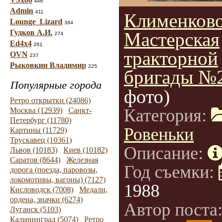
446
Admin
411
Клименково
Lounge_Lizard
364
Гудков А.И.
Мастерская
274
Ed4x4
261
тракторной
OVN
237
Рыковкин Владимир
225
бригады №2
Популярные города
фото)
Ретро открытки (24086)
Категория:
Москва (12939)
Санкт-
Петербург (11780)
Ровеньки
Картины (11729)
Трускавец (10361)
Описание:
Львов (10183)
Киев (10182)
Саратов (8644)
Железная
Год съемки:
дорога (поезда, паровозы,
локомотивы, вагоны) (7127)
1988
Кисловодск (7008)
Медали,
ордена, значки (6274)
Автор поста
Луганск (5103)
Калининград (5074)
Ретро