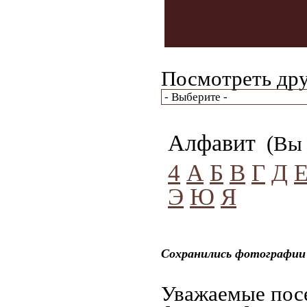
Посмотреть дру
Алфавит
(Вы 
4
А
Б
В
Г
Д
Э
Ю
Я
Сохранились фотографии 
Уважаемые посе