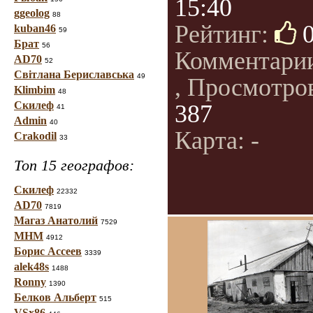
15:40
ggeolog
88
Рейтинг:
kuban46
59
Брат
56
Комментари
AD70
52
Світлана Бериславська
49
, Просмотро
Klimbim
48
Скилеф
387
41
Admin
40
Карта: -
Crakodil
33
Топ 15 географов:
Скилеф
22332
AD70
7819
Магаз Анатолий
7529
МНМ
4912
Борис Ассеев
3339
alek48s
1488
Ronny
1390
Белков Альберт
515
VSx86