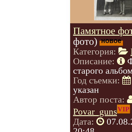
Памятное фот
фото)
новое
Категория:
Описание:
Ф
старого альбом
Год съемки:
указан
Автор поста:
VIP
Povar_guns
Дата:
07.08
20:48