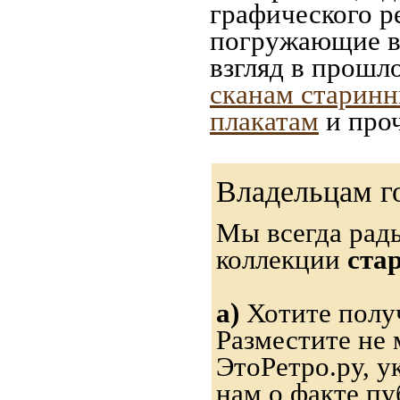
графического ре
погружающие в 
взгляд в прошл
сканам старинн
плакатам
и проч
Владельцам г
Мы всегда рад
коллекции
ста
а)
Хотите получ
Разместите не 
ЭтоРетро.ру, 
нам о факте пу