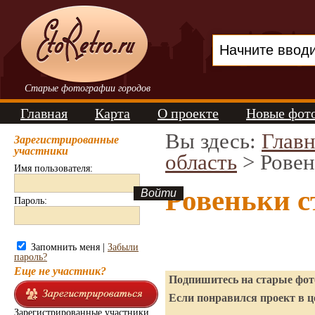
Старые фотографии городов
Главная
Карта
О проекте
Новые фот
Вы здесь:
Главн
Зарегистрированные
участники
область
> Ровен
Имя пользователя:
Ровеньки 
Пароль:
Запомнить меня |
Забыли
пароль?
Еще не участник?
Подпишитесь на старые фото
Если понравился проект в ц
Зарегистрированные участники