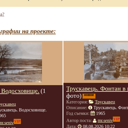
а?
графии на проекте:
Трускавець. Фонтан в 
. Водосховище.
(1
фото)
новое
Категория:
Трускавец
рускавец
Описание:
Трускавець. Фонт
ускавець. Водосховище.
Год съемки:
1965
965
VIP
Автор поста:
mr.seniv
VIP
mr.seniv
Дата:
08.08.2026 10:22