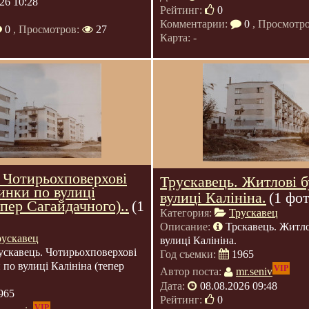
26 10:28
Рейтинг:
0
Комментарии:
0
, Просмотр
0
, Просмотров:
27
Карта: -
 Чотирьохповерхові
Трускавець. Житлові 
инки по вулиці
вулиці Калініна.
(1 фот
епер Сагайдачного)..
(1
Категория:
Трускавец
Описание:
Трскавець. Житло
рускавец
вулиці Калініна.
ускавець. Чотирьохповерхові
Год съемки:
1965
 по вулиці Калініна (тепер
VIP
Автор поста:
mr.seniv
Дата:
08.08.2026 09:48
965
Рейтинг:
0
VIP