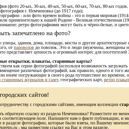
ия (фото 20-ых, 30-ых, 40-ых, 50-ых, 60-ых, 70-ых, 80-ых годов,
отография г. Немчиновка (до 1917 года);
орграфии - или фото времен войны - это и первая мировая (1914-
 или применительно к нашей Родине - Великая отечественная (1
имание: ретро фотографиями могут быть и чёрно-белые, и цветн
ыть запечатлено на фото?
то улицы, здания, дома, площади, мосты и другие архитектурные
ого, от
паровозов
до повозок. Это и люди (мужчины, женщины и д
это представляет ценность и огромный интерес для посетителей 
ные открытки, плакаты, старинные карты?
твуем как серии фотографий (используя возможность загружать 
вмещение различных фотографий, как правило, одного и того же
 или иначе погружающие в своего рода путешествие во времени, 
 старинных журналов и газет
, географических карт,
ретро плака
городских сайтов!
сотрудничеству с городскими сайтами, имеющим коллекции
стар
ь обратную ссылку из раздела Немчиновка? Разместите не менее
в соответсвующем поле. Напишите нам о факте публикации, и м
в разделе фотографии, которые были взяты, по Вашему мнению, 
toretro.ru - мы разместим ссылку на Вас в этом разделе.