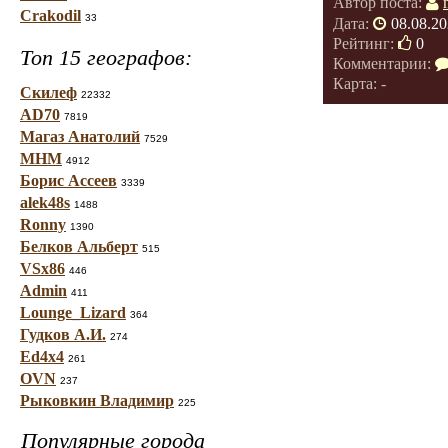
Автор поста:
Crakodil
33
Дата:
08.08.20
Рейтинг:
0
Топ 15 географов:
Комментарии:
Карта: -
Скилеф
22332
AD70
7819
Магаз Анатолий
7529
МНМ
4912
Борис Ассеев
3339
alek48s
1488
Ronny
1390
Белков Альберт
515
VSx86
446
Admin
411
Lounge_Lizard
364
Гудков А.И.
274
Ed4x4
261
OVN
237
Рыковкин Владимир
225
Популярные города