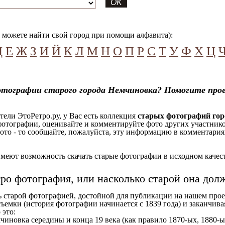
можете найти свой город при помощи алфавита):
Д
Е
Ж
З
И
Й
К
Л
М
Н
О
П
Р
С
Т
У
Ф
Х
Ц
отографии старого города Немчиновка? Помогите про
ели ЭтоРетро.ру, у Вас есть коллекция
старых фотографий го
отографии, оценивайте и комментируйте фото других участников
ото - то сообщайте, пожалуйста, эту информацию в комментариях
еют возможность скачать старые фотографии в исходном качеств
тро фотография, или насколько старой она дол
ь старой фотографией, достойной для публикации на нашем прое
ъемки (история фотографии начинается с 1839 года) и заканчивая
 это:
чиновка середины и конца 19 века (как правило 1870-ых, 1880-ых