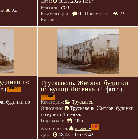
Дата:
08.08.2026 10:17
Рейтинг:
0
ов:
24
Комментарии:
0
, Просмотров:
22
Карта: -
будинки по
Трускавець. Житлові будинки
по вулиці Лисенка.
(1 фото)
о)
новое
новое
Категория:
Трускавец
ві будинки по
Описание:
Трускавець. Житлові будинки
по вулиці Лисенка.
Год съемки:
1965
VIP
Автор поста:
mr.seniv
Дата:
08.08.2026 09:42