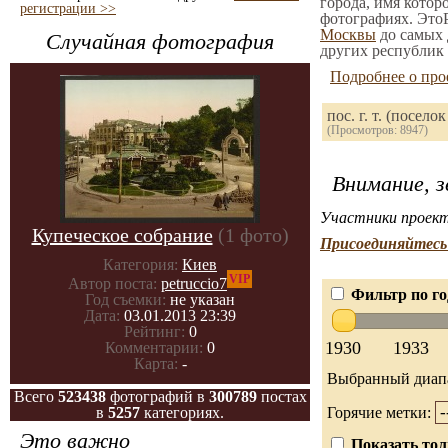
города, имя котор
регистрации >>
фотографиях. ЭтоР
Москвы
до самых 
Случайная фотография
других республик 
Подробнее о про
пос. г. т. (посе
(Просмотров: 8947)
Внимание, з
Участники проект
Купеческое собрание
(1 фото)
Присоединяйтесь 
Категория:
Киев
VIP
Автор поста:
petruccio7
Фильтр по го
Год съемки:
не указан
Дата:
03.01.2013 23:39
Рейтинг:
0
1930
1933
Комментарии:
0
Карта:
-
Выбранный диап
Всего
523438
фотографий в
300789
постах
в
5257
категориях.
Горячие метки:
Это важно
Показать тол