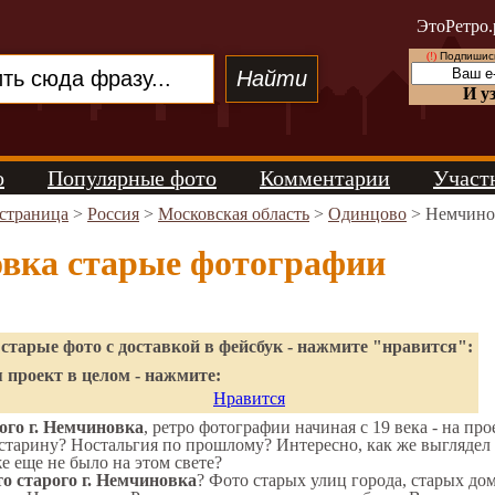
ЭтоРетро.
(!)
Подпишись
И у
о
Популярные фото
Комментарии
Участ
 страница
>
Россия
>
Московская область
>
Одинцово
> Немчино
вка старые фотографии
старые фото с доставкой в фейсбук - нажмите "нравится":
 проект в целом - нажмите:
Нравится
ого г. Немчиновка
, ретро фотографии начиная с 19 века - на про
старину? Ностальгия по прошлому? Интересно, как же выгляде
же еще не было на этом свете?
о старого г. Немчиновка
? Фото старых улиц города, старых до