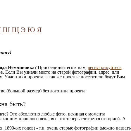
Ч
Ш
Щ
Э
Ю
Я
екту!
рода Немчиновка
? Присоединяйтесь к нам,
регистрируйтесь
,
. Если Вы узнали место на старой фотографии, адрес, или
. Участники проекта, а так же простые посетители будут Вам
е (большой размер) без логотипа проекта.
жна быть?
кте? Это абсолютно любые фото, начиная c момента
 концом прошлого века, все что теперь считается историей. А
, 1890-ых годов) - т.н. очень старые фотографии (можно назвать