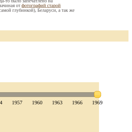
да-то было запечатлено на
начиная от
фотографий старой
 самой глубинкой), Беларуси, а так же
4
1957
1960
1963
1966
1969