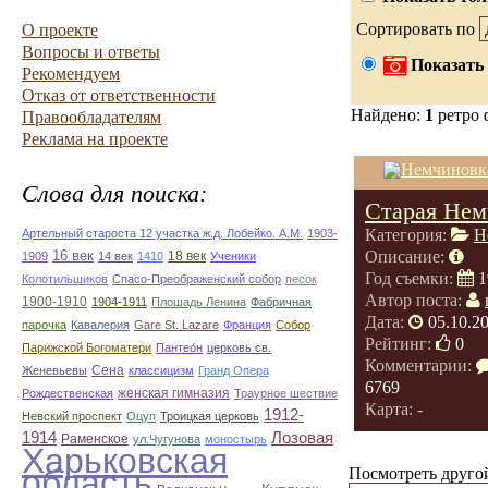
Сортировать по
О проекте
Вопросы и ответы
Показать 
Рекомендуем
Отказ от ответственности
Найдено:
1
ретро 
Правообладателям
Реклама на проекте
Слова для поиска:
Старая Нем
Категория:
Н
Артельный староста 12 участка ж.д. Лобейко. А.М.
1903-
16 век
Описание:
18 век
1909
14 век
1410
Ученики
Год съемки:
1
Колотильшиков
Спасо-Преображенский собор
песок
Автор поста:
1900-1910
1904-1911
Плошадь Ленина
Фабричная
Дата:
05.10.2
парочка
Кавалерия
Gare St. Lazare
Франция
Собор
Рейтинг:
0
Парижской Богоматери
Пантео́н
церковь св.
Комментарии:
Сена
Женевьевы
классицизм
Гранд Опера
6769
женская гимназия
Рождественская
Траурное шествие
Карта: -
1912-
Невский проспект
Оцуп
Троицкая церковь
1914
Лозовая
Раменское
ул.Чугунова
моностырь
Харьковская
область
Посмотреть другой