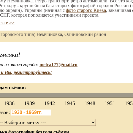
ому Немчиновка. Ретро транспорт, ретро автомобили. Все это ког
етро.ру - крупнейшая база старых фотографий городов России (
до окраин), Украины (начиная с
фото старого Киева
, заканчивая
СНГ, которая пополняется участниками проекта.
екте >>
лок городского типа) Немчиновка, Одинцовский район
емляки!
а из этого города:
metra177@mail.ru
и Вы, регистрируйтесь!
дам съёмки:
1936
1939
1942
1945
1948
1951
195
азон:
ько фотографии без года съёмки