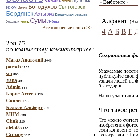
Купянск
Волчанск
Чугуев
Богодухов
Святогорск
Изюм
Валки
Бердянск
Ахтырка
Введенская церковь
Алфавит
Сумы
(Вы 
Лубны
Уездных
мест.
Все ключевые слова >>
4
А
Б
В
Г
Топ 15
по количеству комментариев:
Сохранились ф
Магаз Анатолий
2040
poroch
1132
Уважаемые посетит
sm
865
публикуйте свои ф
Yana
узнали людей на ф
398
благодарны.
Admin
334
Борис Ассеев
320
Наши участники им
Скилеф
305
Белков Альберт
Что такое ре
299
МНМ
298
Что можно считат
Chuk
220
изобретения фотос
alek48s
216
если конкретно, то
Grozniy
фотографии г. Нем
212