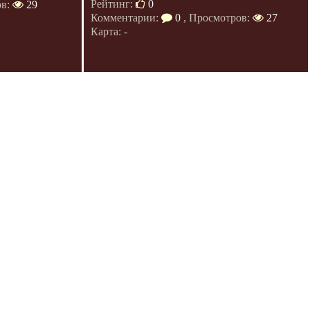
Рейтинг:
0
ов:
29
Комментарии:
0
, Просмотров:
27
Карта: -