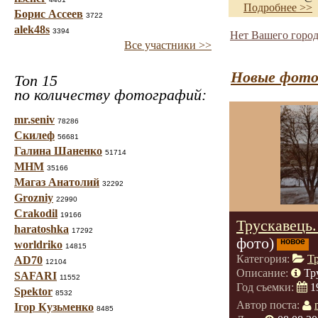
Подробнее >>
Борис Ассеев
3722
alek48s
3394
Нет Вашего город
Все участники >>
Новые фото
Топ 15
по количеству фотографий:
mr.seniv
78286
Скилеф
56681
Галина Шаненко
51714
МНМ
35166
Магаз Анатолий
32292
Grozniy
22990
Crakodil
19166
Трускавець
haratoshka
17292
фото)
новое
worldriko
14815
Категория:
Т
AD70
12104
Описание:
Тр
SAFARI
11552
Год съемки:
1
Spektor
8532
Автор поста:
Ігор Кузьменко
8485