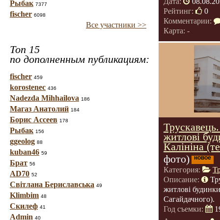
Дата:
08.08.20
Рыбак
7377
Рейтинг:
0
fischer
6098
Комментарии:
Все участники >>
Карта: -
Топ 15
по дополненным публикациям:
fischer
459
korostenec
436
Nadezda Mihhailova
186
Магаз Анатолий
184
Борис Ассеев
178
Трускавець.
Рыбак
156
житлові буд
ggeolog
88
Калініна (т
kuban46
59
фото)
новое
Брат
56
Категория:
Т
AD70
52
Описание:
Тр
Світлана Бериславська
49
житлові будинки
Klimbim
48
Сагайдачного).
Скилеф
41
Год съемки:
1
Admin
40