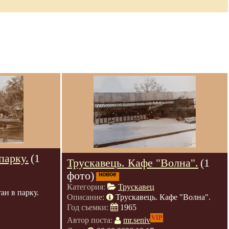
парку.
(1
Трускавець. Кафе "Волна".
(1
фото)
новое
Категория:
Трускавец
ан в парку.
Описание:
Трускавець. Кафе "Волна".
Год съемки:
1965
VIP
Автор поста:
mr.seniv