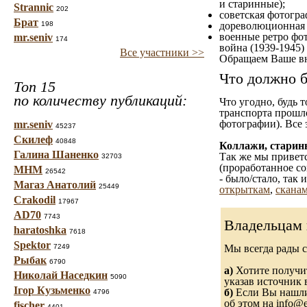
и старинные);
Strannic
202
советская фотограф
Брат
198
дореволюционная ф
военные ретро фот
mr.seniv
174
война (1939-1945)
Все участники >>
Обращаем Ваше вн
Что должно б
Топ 15
по количеству публикаций:
Что угодно, будь 
транспорта прошл
фотографии). Все 
mr.seniv
45237
Скилеф
40848
Коллажи, старин
Галина Шаненко
Так же мы приветс
32703
(проработанное со
МНМ
26542
- было/стало, так
Магаз Анатолий
25449
открыткам
,
сканам
Crakodil
17967
AD70
7743
Владельцам 
haratoshka
7618
Spektor
7249
Мы всегда рады 
Рыбак
6790
а)
Хотите получит
Николай Наседкин
5090
указав источник 
Ігор Кузьменко
б)
Если Вы нашли 
4796
об этом на info@e
fischer
4401