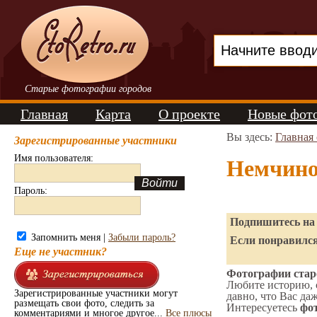
Старые фотографии городов
Главная
Карта
О проекте
Новые фот
Вы здесь:
Главная
Зарегистрированные участники
Имя пользователя:
Немчино
Пароль:
Подпишитесь на 
Запомнить меня |
Забыли пароль?
Если понравился
Еще не участник?
Фотографии стар
Любите историю, 
Зарегистрированные участники могут
давно, что Вас да
размещать свои фото, следить за
Интересуетесь
фот
комментариями и многое другое...
Все плюсы