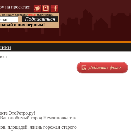
ру на проектах:
 на нашу рассылку
новых
публикаций!
знавай о них первым!
ники
вка
екте ЭтоРетро.ру!
л Ваш любимый город Немчиновка так
мов, площадей, жизнь горожан старого