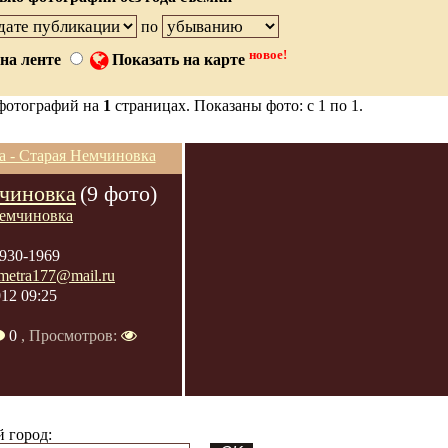
по
новое!
на ленте
Показать на карте
фотографий на
1
страницах. Показаны фото: с 1 по 1.
чиновка
(9 фото)
емчиновка
930-1969
metra177@mail.ru
012 09:25
0
, Просмотров:
 город: