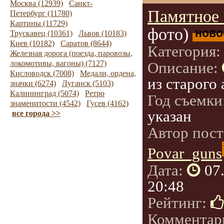
Москва (12939)
Санкт-
Памятное 
Петербург (11780)
Картины (11729)
фото)
ново
Трускавец (10361)
Львов (10183)
Киев (10182)
Саратов (8644)
Категория
Железная дорога (поезда, паровозы,
локомотивы, вагоны) (7127)
Описание:
Кисловодск (7008)
Медали, ордена,
из старого 
значки (6274)
Луганск (5103)
Калининград (5074)
Ретро
Год съемки
знаменитости (4542)
Гусев (4162)
указан
все города >>
Автор пост
Povar_guns
Дата:
07
20:48
Рейтинг:
Комментар