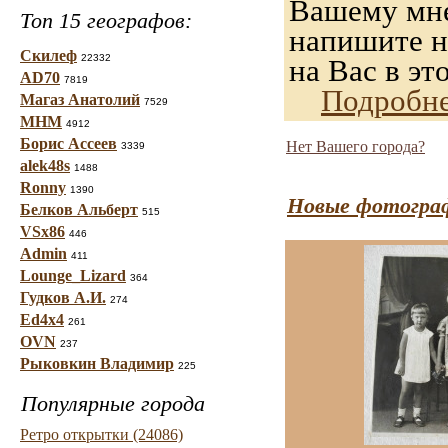
Вашему мнен
Топ 15 географов:
напишите на
Скилеф
22332
на Вас в эт
AD70
7819
Подробне
Магаз Анатолий
7529
МНМ
4912
Борис Ассеев
Нет Вашего города?
3339
alek48s
1488
Ronny
1390
Новые фотограф
Белков Альберт
515
VSx86
446
Admin
411
Lounge_Lizard
364
Гудков А.И.
274
Ed4x4
261
OVN
237
Рыковкин Владимир
225
Популярные города
Ретро открытки (24086)