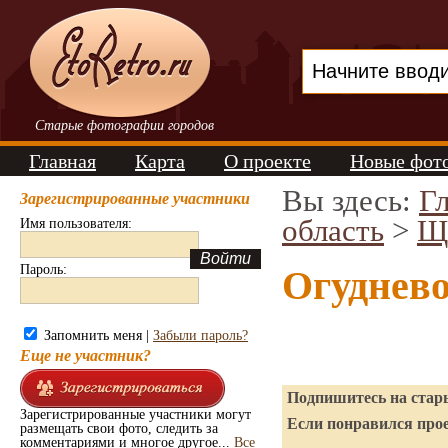
Старые фотографии городов
Главная
Карта
О проекте
Новые фот
Вы здесь:
Г
Зарегистрированные участники
область
>
Щ
Имя пользователя:
Пароль:
Огуднево
Запомнить меня |
Забыли пароль?
Еще не участник?
Подпишитесь на стары
Зарегистрированные участники могут
Если понравился прое
размещать свои фото, следить за
комментариями и многое другое...
Все