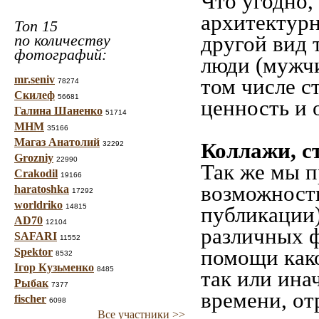
Что угодно,
архитектурн
Топ 15
по количеству
другой вид 
фотографий:
люди (мужчи
mr.seniv
том числе с
78274
Скилеф
56681
ценность и 
Галина Шаненко
51714
МНМ
35166
Магаз Анатолий
Коллажи, с
32292
Grozniy
22990
Так же мы п
Crakodil
19166
возможность
haratoshka
17292
worldriko
14815
публикации)
AD70
12104
различных ф
SAFARI
11552
помощи како
Spektor
8532
Ігор Кузьменко
8485
так или ина
Рыбак
7377
времени, от
fischer
6098
Все участники >>