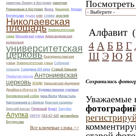
Посмотреть 
памятник Ленину в Костроме
памятник
Романовым в Костроме
Волга.
Кишинев.
Курзал
Бугуруслан
пушка
снег
стерео
анаглиф
Николаевская
площадь
Алфавит
(
Университетская
горка
Московская улица
Александровская
4
А
Б
В
Г
колокольня
университетская
церковь
Щ
Э
Ю
Я
Екатеринославская
улица
Университетская улица
Соборная
площадь
Середина XIX века
Старый Харьков
Антониевская
Прибытие поезда
церковь
Сохранились фотогр
ХГАДИ
Харьковская Академия
Дизайна и Искусств
Художественное училище
Уважаемые п
Богоявленский собор
река Волга
Монастырь
Картезианцев в г.Береза
Красные казармы
фотографий
Бреский вокзал
Первомай
Букет
Зарубин
Алупка
регистриру
ЗВЕРИ
ГАЗ-67-420
автомобиль
Бугуруслан
комментируй
Все ключевые слова >>
старой фото