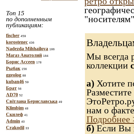
ретро откр
географичес
Топ 15
"носителям"
по дополненным
публикациям:
fischer
459
Владельца
korostenec
436
Nadezda Mihhailova
186
Мы всегда 
Магаз Анатолий
184
Борис Ассеев
коллекции
178
Рыбак
156
ggeolog
88
а)
Хотите п
kuban46
59
Брат
56
Разместите
AD70
52
ЭтоРетро.р
Світлана Бериславська
49
нам о факт
Klimbim
48
Скилеф
41
Подробнее 
Admin
40
б)
Если Вы н
Crakodil
33