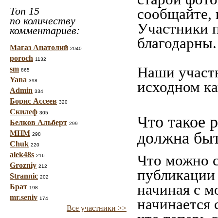
Топ 15
сообщайте, 
по количеству
Участники п
комментариев:
благодарны.
Магаз Анатолий
2040
poroch
1132
Наши участ
sm
865
Yana
398
исходном ка
Admin
334
Борис Ассеев
320
Скилеф
305
Что такое 
Белков Альберт
299
МНМ
должна бы
298
Chuk
220
alek48s
Что можно с
216
Grozniy
212
публикации 
Strannic
202
начиная c м
Брат
198
mr.seniv
174
начинается 
Все участники >>