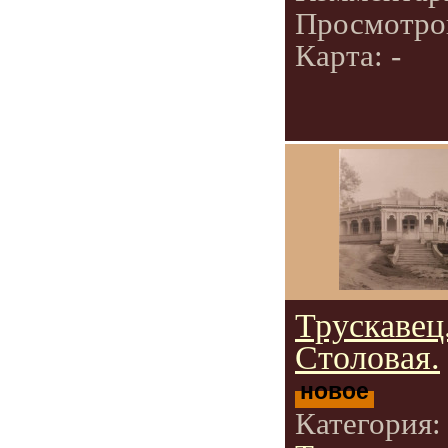
Просмотро
Карта: -
Трускавец
Столовая.
новое
Категория