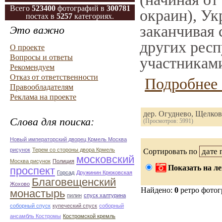
Всего
523400
фотографий в
300781
окраин), Ук
постах в
5257
категориях.
заканчивая 
Это важно
других респ
О проекте
Вопросы и ответы
участниками
Рекомендуем
Отказ от ответственности
Подробнее 
Правообладателям
Реклама на проекте
дер. Огуднево, Щелко
Слова для поиска:
(Просмотров: 5991)
Новый императорский дворец Крмель Москва
рисунок
Терем со стороны двора Крмель
Сортировать по
московский
Москва рисунок
Полиция
Показать на ле
проспект
Горсад
Дружинин Крюковская
Благовещенский
Жохово
Найдено:
0
ретро фото
монастырь
пилин
спуск халтурина
соборный спуск
купеческий спуск
соборный
ансамбль Костромы
Костромской кремль