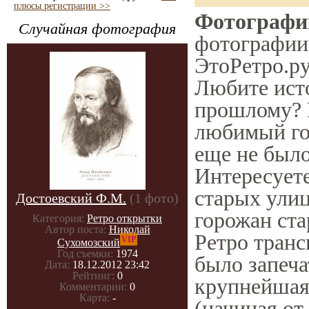
плюсы регистрации >>
Фотографии
Случайная фотография
фотографии 
ЭтоРетро.ру
Любите ист
прошлому? 
любимый гор
еще не было
Интересует
старых улиц
Достоевский Ф.М.
(1 фото)
горожан ста
Категория:
Ретро открытки
Автор поста:
Николай
Ретро транс
VIP
Сухомозский
Год съемки:
1974
было запеча
Дата:
18.12.2012 23:42
Рейтинг:
0
крупнейшая
Комментарии:
0
Карта:
-
(начиная от