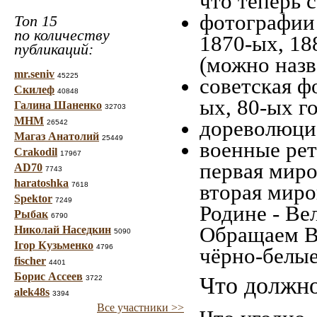
что теперь с
фотографии 
Топ 15
по количеству
1870-ых, 18
публикаций:
(можно назв
mr.seniv
45225
советская ф
Скилеф
40848
ых, 80-ых го
Галина Шаненко
32703
МНМ
дореволюцио
26542
Магаз Анатолий
25449
военные рет
Crakodil
17967
первая миро
AD70
7743
haratoshka
вторая миро
7618
Spektor
7249
Родине - Ве
Рыбак
6790
Обращаем В
Николай Наседкин
5090
Ігор Кузьменко
4796
чёрно-белые
fischer
4401
Борис Ассеев
Что должно
3722
alek48s
3394
Все участники >>