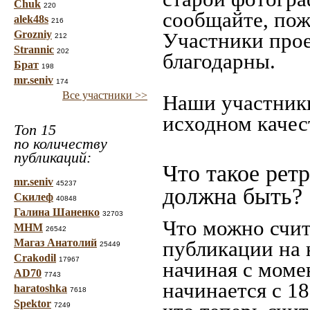
Chuk
220
сообщайте, пож
alek48s
216
Grozniy
Участники прое
212
Strannic
202
благодарны.
Брат
198
mr.seniv
174
Все участники >>
Наши участники
исходном качес
Топ 15
по количеству
публикаций:
Что такое рет
mr.seniv
45237
должна быть?
Скилеф
40848
Галина Шаненко
32703
Что можно счит
МНМ
26542
Магаз Анатолий
публикации на 
25449
Crakodil
17967
начиная c моме
AD70
7743
начинается с 18
haratoshka
7618
Spektor
7249