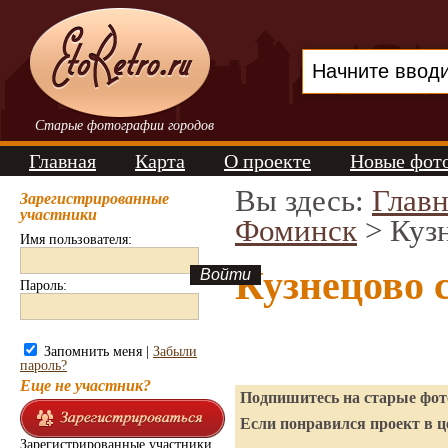
Старые фотографии городов
Главная
Карта
О проекте
Новые фот
Вы здесь:
Главн
Зарегистрированные
участники
Фоминск
> Куз
Имя пользователя:
Кузнецово 
Пароль:
Запомнить меня |
Забыли
пароль?
Еще не участник?
Подпишитесь на старые фото
Если понравился проект в ц
Зарегистрированные участники