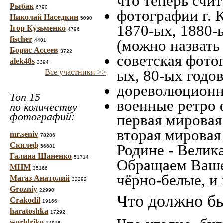
что теперь счит
Рыбак
6790
фотографии г. 
Николай Наседкин
5090
1870-ых, 1880-ы
Ігор Кузьменко
4796
fischer
(можно назвать
4401
Борис Ассеев
3722
советская фотог
alek48s
3394
ых, 80-ых годов
Все участники >>
дореволюционна
Топ 15
военные ретро 
по количеству
фотографий:
первая мировая 
вторая мировая
mr.seniv
78286
Скилеф
Родине - Велик
56681
Галина Шаненко
51714
Обращаем Ваше
МНМ
35166
чёрно-белые, и
Магаз Анатолий
32292
Grozniy
22990
Что должно бы
Crakodil
19166
haratoshka
17292
worldriko
14815