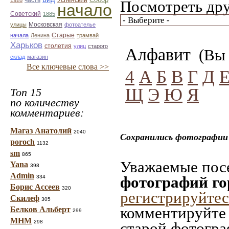
Успенский
1928
часть
Посмотреть дру
начало
Советский
1885
улицы
Московская
фотоателье
Старые
начала
Ленина
трамвай
Харьков
столетия
улиц
старого
Алфавит
(Вы 
склад
магазин
Все ключевые слова >>
4
А
Б
В
Г
Д
Щ
Э
Ю
Я
Топ 15
по количеству
комментариев:
Магаз Анатолий
2040
Сохранились фотографии 
poroch
1132
sm
865
Уважаемые посе
Yana
398
Admin
фотографий го
334
Борис Ассеев
320
регистрируйтес
Скилеф
305
комментируйте 
Белков Альберт
299
МНМ
298
старой фотограф