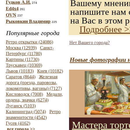
Вашему мнению,
Гудков А.И.
274
Ed4x4
напишите нам о
261
OVN
237
на Вас в этом р
Рыковкин Владимир
225
Подробнее >
Популярные города
Ретро открытки (24086)
Нет Вашего города?
Москва (12939)
Санкт-
Петербург (11780)
Новые фотографии н
Картины (11730)
Трускавец (10369)
Львов (10183)
Киев (10182)
Саратов (8644)
Железная
дорога (поезда, паровозы,
локомотивы, вагоны) (7127)
Кисловодск (7008)
Медали,
ордена, значки (6274)
Луганск (5103)
Калининград (5074)
Ретро
знаменитости (4542)
Мастера торт
Гусев (4162)
все города >>