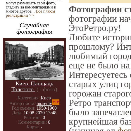
могут размещать свои фото,
Фотографии ст
следить за комментариями и
многое другое...
Все плюсы
регистрации >>
фотографии нач
Случайная
ЭтоРетро.ру!
фотография
Любите историю
прошлому? Инт
любимый город 
еще не было на
Интересуетесь
старых улиц го
Киев. Площадь
Толстого.
(1 фото)
горожан старог
Категория:
Киев
Ретро транспорт
VIP
Автор поста:
mr.seniv
Год съемки:
1950-1960
было запечатле
Дата:
10.08.2020 13:48
Рейтинг:
0
крупнейшая баз
Комментарии:
0
Карта:
-
(начиная от
фо