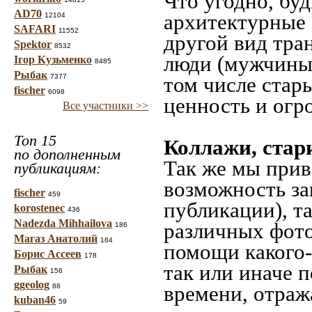
Что угодно, буд
AD70
архитектурные 
12104
SAFARI
11552
другой вид тра
Spektor
8532
люди (мужчины,
Ігор Кузьменко
8485
Рыбак
7377
том числе стар
fischer
6098
ценность и огр
Все участники >>
Топ 15
Коллажи, стар
по дополненным
Так же мы прив
публикациям:
возможность за
fischer
459
публикации), т
korostenec
436
Nadezda Mihhailova
различных фото
186
Магаз Анатолий
184
помощи какого-л
Борис Ассеев
178
так или иначе 
Рыбак
156
ggeolog
времени, отраж
88
kuban46
59