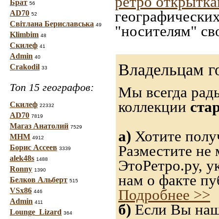
ретро открытк
Брат
56
географических
AD70
52
Світлана Бериславська
49
"носителям" св
Klimbim
48
Скилеф
41
Admin
40
Владельцам г
Crakodil
33
Топ 15 географов:
Мы всегда рад
коллекции
ста
Скилеф
22332
AD70
7819
Магаз Анатолий
7529
а)
Хотите получ
МНМ
4912
Разместите не 
Борис Ассеев
3339
alek48s
1488
ЭтоРетро.ру, 
Ronny
1390
нам о факте пу
Белков Альберт
515
VSx86
Подробнее >>
446
Admin
411
б)
Если Вы нашл
Lounge_Lizard
364