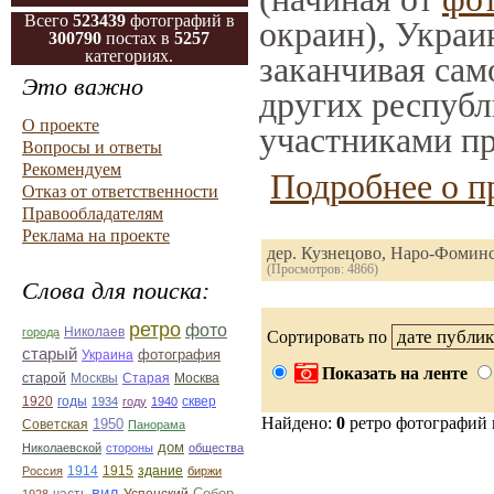
Всего
523439
фотографий в
окраин), Украи
300790
постах в
5257
категориях.
заканчивая само
Это важно
других республ
О проекте
участниками пр
Вопросы и ответы
Рекомендуем
Подробнее о п
Отказ от ответственности
Правообладателям
Реклама на проекте
дер. Кузнецово, Наро-Фомин
(Просмотров: 4866)
Слова для поиска:
ретро
фото
Николаев
города
Сортировать по
старый
фотография
Украина
Показать на ленте
Старая
Москва
старой
Москвы
1920
годы
сквер
1934
году
1940
Найдено:
0
ретро фотографий
1950
Советская
Панорама
дом
Николаевской
стороны
общества
1914
1915
здание
Россия
биржи
вид
Собор