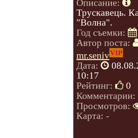
Описание:
Трускавець. К
"Волна".
Год съемки:
Автор поста:
VIP
mr.seniv
Дата:
08.08
10:17
Рейтинг:
0
Комментарии:
Просмотров:
Карта: -