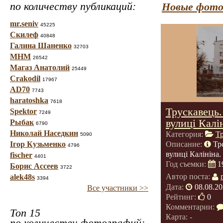
по количеству публикаций:
Новые фото
mr.seniv
45225
Скилеф
40848
Галина Шаненко
32703
МНМ
26542
Магаз Анатолий
25449
Crakodil
17967
AD70
7743
haratoshka
7618
Трускавець.
Spektor
7249
вулиці Калі
Рыбак
6790
Николай Наседкин
Категория:
Т
5090
Ігор Кузьменко
Описание:
Тр
4796
вулиці Калініна.
fischer
4401
Год съемки:
1
Борис Ассеев
3722
Автор поста:
alek48s
3394
Дата:
08.08.20
Все участники >>
Рейтинг:
0
Комментарии:
Топ 15
Карта: -
по количеству фотографий: