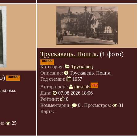
Трускавець. Пошта.
(1 фото)
новое
Категория:
Трускавец
Описание:
Трускавець. Пошта.
о)
новое
Год съемки:
1957
VIP
Автор поста:
mr.seniv
альбома.
Дата:
07.08.2026 18:06
Рейтинг:
0
Комментарии:
0
, Просмотров:
31
Карта: -
ов:
25