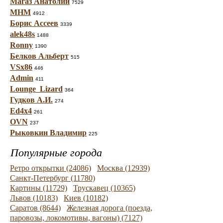
Магаз Анатолий
7529
МНМ
4912
Борис Ассеев
3339
alek48s
1488
Ronny
1390
Белков Альберт
515
VSx86
446
Admin
411
Lounge_Lizard
364
Гудков А.И.
274
Ed4x4
261
OVN
237
Рыковкин Владимир
225
Популярные города
Ретро открытки (24086)
Москва (12939)
Санкт-Петербург (11780)
Картины (11729)
Трускавец (10365)
Львов (10183)
Киев (10182)
Саратов (8644)
Железная дорога (поезда,
паровозы, локомотивы, вагоны) (7127)