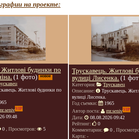
графии на проекте:
 Житлові будинки по
Трускавець. Житлові 
ніна.
(1 фото)
новое
вулиці Лисенка.
(1 фот
рускавец
Категория:
Трускавец
скавець. Житлові будинки по
Описание:
Трускавець. Житл
вулиці Лисенка.
965
Год съемки:
1965
VIP
VIP
mr.seniv
Автор поста:
mr.seniv
26 09:48
Дата:
08.08.2026 09:42
Рейтинг:
0
0
, Просмотров:
5
Комментарии:
0
, Просмотр
Карта: -