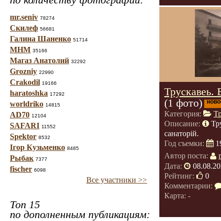
mr.seniv
78274
Скилеф
56681
Галина Шаненко
51714
МНМ
35166
Магаз Анатолий
32292
Grozniy
22990
Crakodil
19166
Трускавеь. 
haratoshka
17292
(1 фото)
ново
worldriko
14815
Категория:
Т
AD70
12104
Описание:
Тр
SAFARI
11552
санаторій.
Spektor
8532
Год съемки:
1
Ігор Кузьменко
8485
Автор поста:
Рыбак
7377
Дата:
08.08.20
fischer
6098
Рейтинг:
0
Все участники >>
Комментарии:
Карта: -
Топ 15
по дополненным публикациям: