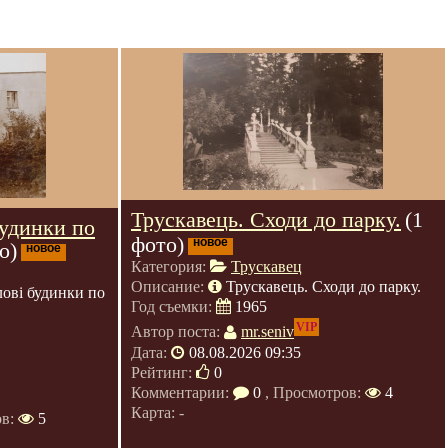
Трускавець. Сходи до парку.
(1
будинки по
фото)
новое
о)
новое
Категория:
Трускавец
Описание:
Трускавець. Сходи до парку.
ові будинки по
Год съемки:
1965
VIP
Автор поста:
mr.seniv
Дата:
08.08.2026 09:35
Рейтинг:
0
Комментарии:
0
, Просмотров:
4
Карта: -
ов:
5