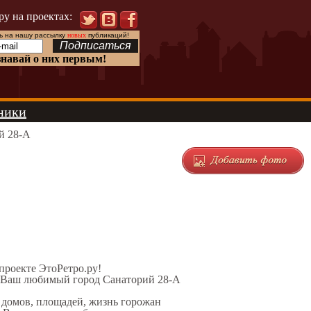
ру на проектах:
 на нашу рассылку
новых
публикаций!
знавай о них первым!
ники
й 28-А
 проекте ЭтоРетро.ру!
л Ваш любимый город Санаторий 28-А
х домов, площадей, жизнь горожан