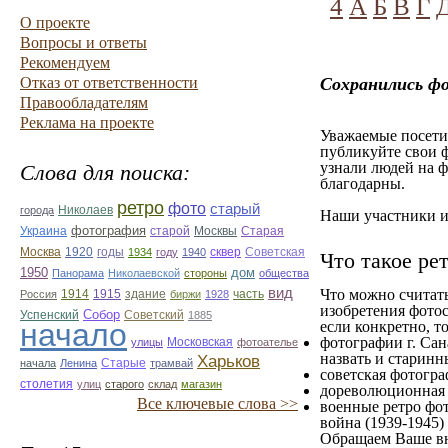
4
А
Б
В
Г
О проекте
Вопросы и ответы
Рекомендуем
Отказ от ответственности
Сохранились ф
Правообладателям
Реклама на проекте
Уважаемые посетит
публикуйте свои ф
узнали людей на ф
Слова для поиска:
благодарны.
ретро
фото
старый
Николаев
города
Наши участники им
фотография
Украина
Старая
старой
Москвы
Москва
1920
годы
сквер
1934
году
1940
Советская
Что такое ре
1950
дом
Панорама
Николаевской
стороны
общества
вид
Что можно считат
1914
1915
здание
Россия
биржи
1928
часть
изобретения фотос
Собор
Успенский
Советский
1885
начало
если конкретно, то
фотографии г. Сан
улицы
Московская
фотоателье
назвать и старинн
Харьков
Старые
начала
Ленина
трамвай
советская фотограф
столетия
улиц
старого
склад
магазин
дореволюционная ф
Все ключевые слова >>
военные ретро фот
война (1939-1945)
Обращаем Ваше вн