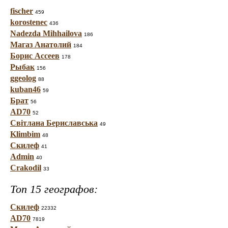
fischer
459
korostenec
436
Nadezda Mihhailova
186
Магаз Анатолий
184
Борис Ассеев
178
Рыбак
156
ggeolog
88
kuban46
59
Брат
56
AD70
52
Світлана Бериславська
49
Klimbim
48
Скилеф
41
Admin
40
Crakodil
33
Топ 15 географов:
Скилеф
22332
AD70
7819