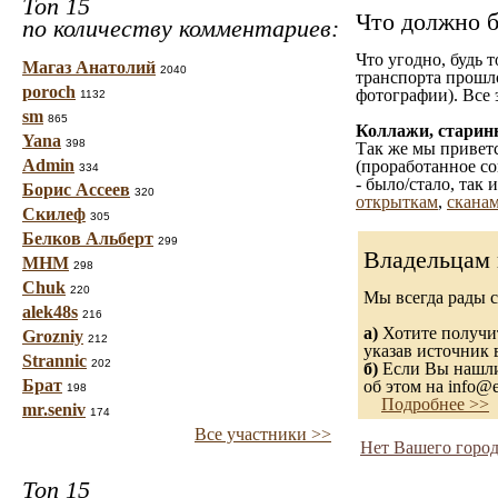
Топ 15
Что должно б
по количеству комментариев:
Что угодно, будь 
Магаз Анатолий
2040
транспорта прошл
poroch
фотографии). Все 
1132
sm
865
Коллажи, старин
Yana
398
Так же мы приветс
Admin
(проработанное со
334
- было/стало, так
Борис Ассеев
320
открыткам
,
сканам
Скилеф
305
Белков Альберт
299
Владельцам 
МНМ
298
Chuk
220
Мы всегда рады 
alek48s
216
а)
Хотите получит
Grozniy
212
указав источник 
Strannic
202
б)
Если Вы нашли 
Брат
об этом на info@e
198
Подробнее >>
mr.seniv
174
Все участники >>
Нет Вашего город
Топ 15