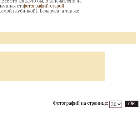
 Все это когда-то было запечатлено на
начиная от
фотографий старой
 самой глубинкой), Беларуси, а так же
Фотографий на странице: