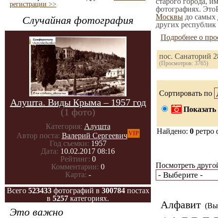
старого города, и
регистрации >>
фотографиях. ЭтоР
Москвы
до самых 
Случайная фотография
других республик 
Подробнее о про
пос. Санаторий 
(Просмотров: 3765)
Сортировать по
Алушта. Виды Крыма – 1957 год
Показать 
(1 фото)
Категория:
Алушта
Найдено:
0
ретро 
VIP
Автор поста:
Валерий Сергеевич
Год съемки:
1957
Дата:
10.02.2017 08:16
Рейтинг:
0
Посмотреть другой
Комментарии:
0
Карта:
-
Всего
523433
фотографий в
300784
постах
в
5257
категориях.
Алфавит
(Вы 
Это важно