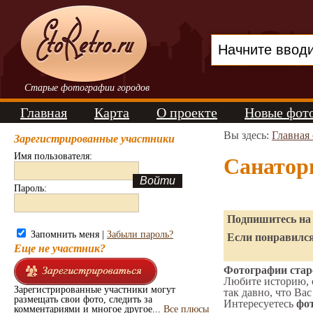
Старые фотографии городов
Главная
Карта
О проекте
Новые фот
Вы здесь:
Главная
Зарегистрированные участники
Имя пользователя:
Санатор
Пароль:
Подпишитесь на 
Запомнить меня |
Забыли пароль?
Если понравился
Еще не участник?
Фотографии старо
Любите историю, 
Зарегистрированные участники могут
так давно, что Вас
размещать свои фото, следить за
Интересуетесь
фот
комментариями и многое другое...
Все плюсы