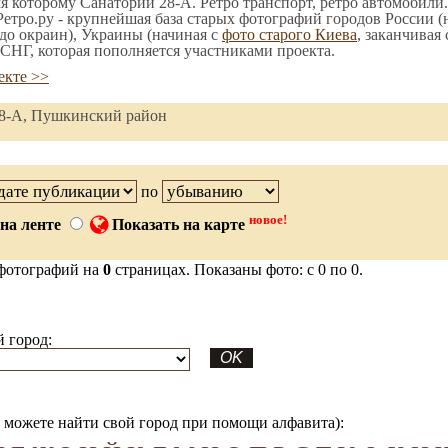
мя которому Санаторий 28-А. Ретро транспорт, ретро автомобили.
етро.ру - крупнейшая база старых фотографий городов России (
до окраин), Украины (начиная с
фото старого Киева
, заканчивая
СНГ, которая пополняется участниками проекта.
екте >>
28-А, Пушкинский район
по
новое!
на ленте
Показать на карте
фотографий на
0
страницах. Показаны фото: с 0 по 0.
 город:
можете найти свой город при помощи алфавита):