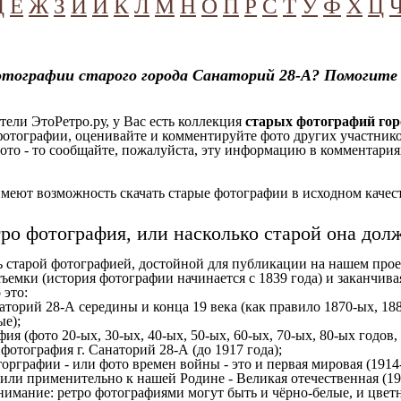
Д
Е
Ж
З
И
Й
К
Л
М
Н
О
П
Р
С
Т
У
Ф
Х
Ц
отографии старого города Санаторий 28-А? Помогите
ели ЭтоРетро.ру, у Вас есть коллекция
старых фотографий гор
отографии, оценивайте и комментируйте фото других участников
ото - то сообщайте, пожалуйста, эту информацию в комментариях
еют возможность скачать старые фотографии в исходном качеств
тро фотография, или насколько старой она дол
ь старой фотографией, достойной для публикации на нашем прое
ъемки (история фотографии начинается с 1839 года) и заканчивая
 это:
аторий 28-А середины и конца 19 века (как правило 1870-ых, 188
ые);
ия (фото 20-ых, 30-ых, 40-ых, 50-ых, 60-ых, 70-ых, 80-ых годов,
отография г. Санаторий 28-А (до 1917 года);
орграфии - или фото времен войны - это и первая мировая (1914-
 или применительно к нашей Родине - Великая отечественная (1
имание: ретро фотографиями могут быть и чёрно-белые, и цветн