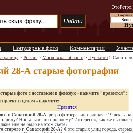
ЭтоРетро.
(!)
Подпишись
И у
о
Популярные фото
Комментарии
Участ
 страница
>
Россия
>
Московская область
>
Пушкино
> Санатори
ий 28-А старые фотографии
старые фото с доставкой в фейсбук - нажмите "нравится":
 проект в целом - нажмите:
Нравится
го г. Санаторий 28-А
, ретро фотографии начиная с 19 века - на
старину? Ностальгия по прошлому? Интересно, как же выгляде
 даже еще не было на этом свете?
о старого г. Санаторий 28-А
? Фото старых улиц города, стары