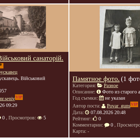
Військовий санаторій.
е
рускавец
Памятное фото.
(1 фот
ускавець. Військовий
Категория:
Разное
957
Описание:
Фото из старого 
VIP
Год съемки:
не указан
mr.seniv
VIP
26 09:29
Автор поста:
Povar_guns
Дата:
07.08.2026 20:48
0
, Просмотров:
5
Рейтинг:
0
Комментарии:
0
, Просмотр
Карта: -