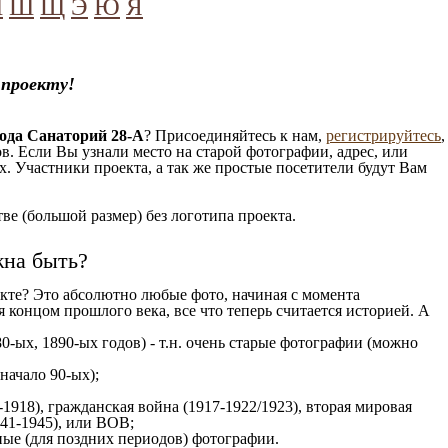
Ч
Ш
Щ
Э
Ю
Я
 проекту!
ода Санаторий 28-А
? Присоединяйтесь к нам,
регистрируйтесь
,
. Если Вы узнали место на старой фотографии, адрес, или
. Участники проекта, а так же простые посетители будут Вам
е (большой размер) без логотипа проекта.
жна быть?
кте? Это абсолютно любые фото, начиная c момента
 концом прошлого века, все что теперь считается историей. А
0-ых, 1890-ых годов) - т.н. очень старые фотографии (можно
 начало 90-ых);
1918), гражданская война (1917-1922/1923), вторая мировая
941-1945), или ВОВ;
ые (для поздних периодов) фотографии.