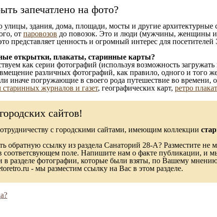
ыть запечатлено на фото?
то улицы, здания, дома, площади, мосты и другие архитектурные
ого, от
паровозов
до повозок. Это и люди (мужчины, женщины и д
это представляет ценность и огромный интерес для посетителей 
ные открытки, плакаты, старинные карты?
твуем как серии фотографий (используя возможность загружать 
вмещение различных фотографий, как правило, одного и того же
 или иначе погружающие в своего рода путешествие во времени, 
 старинных журналов и газет
, географических карт,
ретро плака
городских сайтов!
сотрудничеству с городскими сайтами, имеющим коллекции
стар
ь обратную ссылку из раздела Санаторий 28-А? Разместите не м
в соответсвующем поле. Напишите нам о факте публикации, и м
в разделе фотографии, которые были взяты, по Вашему мнению, 
toretro.ru - мы разместим ссылку на Вас в этом разделе.
а?