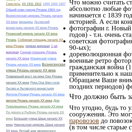
Что можно считать с
Свислочь
XX 1911 1912
1899 1900 1907
абсолютно любые фот
Общий план города Рязани 1904 год
начинается с 1839 го
Вознесенская церковь Рязань начало
историей. А если конк
ХХ века
женщины
Льговский
фотографии г. Новый 
монастырь начало ХХ века Рязань
годов) - т.н. очень 
Рязанский кремль начало ХХ века
советская фотография
Рязань
Соборная площадь начало ХХ
90-ых);
века Рязань
первая мировая
1-ая
мировая
Сенная площадь Рязань
дореволюционная фот
начало ХХ века
Ильинская улица
военные ретро фоторг
Вознесенская
Рязань начало ХХ века
гражданская война (1
улица Рязань начало ХХ века
применительно к наше
Плавающий мост на реке Оке Рязань
Обращаем Ваше внима
начало ХХ века
Река Ока близ села
поздних периодов) ф
Льгово и Льговского монастыря
Что должно быть з
Жители Рязани Рязань начало ХХ века
жители Рязань начало ХХ века
Дом
Что угодно, будь то 
Повалишиных Рязань начало ХХ века
По дороге в Рыбное Рязань начало ХХ
сооружения. Это мог
века
Большая улица Шацк начало ХХ
паровозов
до повозок
века
Никольская церковь Шацк начало
(в том числе старые 
ХХ века
Летний дом дворянского