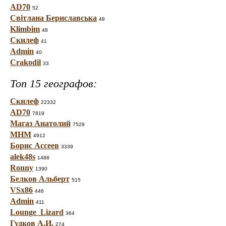
AD70
52
Світлана Бериславська
49
Klimbim
48
Скилеф
41
Admin
40
Crakodil
33
Топ 15 географов:
Скилеф
22332
AD70
7819
Магаз Анатолий
7529
МНМ
4912
Борис Ассеев
3339
alek48s
1488
Ronny
1390
Белков Альберт
515
VSx86
446
Admin
411
Lounge_Lizard
364
Гудков А.И.
274