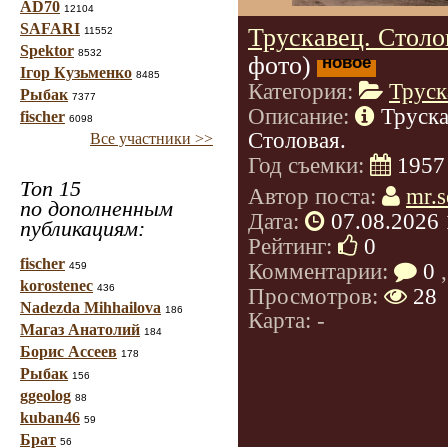
AD70
12104
SAFARI
Трускавец. Столо
11552
Spektor
8532
фото)
новое
Ігор Кузьменко
8485
Категория:
Труск
Рыбак
7377
Описание:
Труска
fischer
6098
Столовая.
Все участники >>
Год съемки:
1957
Топ 15
Автор поста:
mr.s
по дополненным
Дата:
07.08.2026 
публикациям:
Рейтинг:
0
fischer
Комментарии:
0
,
459
korostenec
436
Просмотров:
28
Nadezda Mihhailova
186
Карта: -
Магаз Анатолий
184
Борис Ассеев
178
Рыбак
156
ggeolog
88
kuban46
59
Брат
56