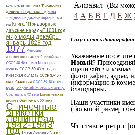
Алфавит
(Вы может
конструктивизм
Книга "Придворные
дамские наряды" 1801 год
Книга
4
А
Б
В
Г
Д
Е
Ж
"Придворные дамские наряды"
1831
Книга "Придворные
год
дамские наряды" 1831 год
мир моды декабрь-
Сохранились фотографии 
январь 1829 год
1977
Мемориал
Уважаемые посетител
дореволюционная
ул. Полицейская.
Новый
? Присоединя
СССР 30-40-х годов Московская
оценивайте и коммен
СССР 30-40-х годов
область
фотографии, адрес, и
Киевская область
СССР 30-40-х
информацию в коммен
годов Сталинрад
СССР 30-40-х годов
благодарны.
Крым
Введенский женский монастырь
Орёл начало ХХ века
Богоявленская
церковь Орёл начало ХХ века
Наши участники имею
Спичечные
(большой размер) без
этикетки
Ленинград
1942-1943
Что такое ретро ф
год
Минск
Зингер
Людиново