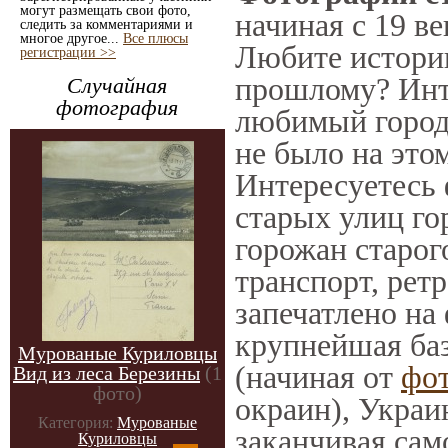
могут размещать свои фото,
начиная с 19 ве
следить за комментариями и
многое другое...
Все плюсы
Любите историю
регистрации >>
прошлому? Инт
Случайная
фотография
любимый город 
не было на этом
Интересуетесь
старых улиц го
горожан старог
транспорт, ретр
запечатлено на
крупнейшая баз
Мурованые Куриловцы
(начиная от
фо
Вид из леса Березины
(1
фото)
окраин), Украи
Категория:
Мурованые
заканчивая само
Куриловцы