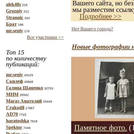
Вашего сайта, но без
alek48s
216
мы разместим ссылку
Grozniy
212
Подробнее >>
Strannic
202
Брат
198
Нет Вашего города?
mr.seniv
174
Все участники >>
Новые фотографии н
Топ 15
по количеству
публикаций:
mr.seniv
45225
Скилеф
40848
Галина Шаненко
32703
МНМ
26542
Магаз Анатолий
25449
Crakodil
17967
AD70
7743
haratoshka
7618
Памятное фото.
(
Spektor
7249
Рыбак