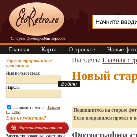
Старые фотографии городов
Главная
Карта
О проекте
Новые фот
Вы здесь:
Главная ст
Зарегистрированные
участники
Новый ста
Имя пользователя:
Пароль:
Запомнить меня |
Забыли
Подпишитесь на старые фото
пароль?
Еще не участник?
Если понравился проект в ц
Фотографии ст
Зарегистрированные участники