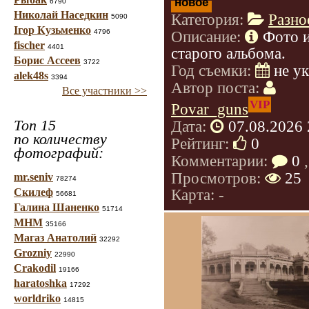
новое
6790
Николай Наседкин
Категория:
Разно
5090
Ігор Кузьменко
4796
Описание:
Фото 
fischer
4401
старого альбома.
Борис Ассеев
3722
Год съемки:
не у
alek48s
3394
Автор поста:
Все участники >>
VIP
Povar_guns
Топ 15
Дата:
07.08.2026 
по количеству
Рейтинг:
0
фотографий:
Комментарии:
0
,
Просмотров:
25
mr.seniv
78274
Карта: -
Скилеф
56681
Галина Шаненко
51714
МНМ
35166
Магаз Анатолий
32292
Grozniy
22990
Crakodil
19166
haratoshka
17292
worldriko
14815