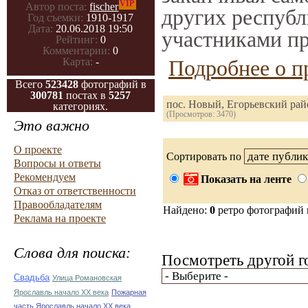
VIP
Автор поста:
fischer
других республ
Год съемки:
1910-1917
Дата:
20.06.2018 19:50
участниками пр
Рейтинг:
0
Комментарии:
0
Подробнее о п
Карта:
-
Всего
523428
фотографий в
300781
постах в
5257
пос. Новый, Егорьевский рай
категориях.
(Просмотров: 3470)
Это важно
О проекте
Сортировать по
Вопросы и ответы
Рекомендуем
Показать на ленте
Отказ от ответственности
Правообладателям
Найдено:
0
ретро фотографий
Реклама на проекте
Слова для поиска:
Посмотреть другой г
Свадьба
Улица Романовская
Ярославль начало ХХ века
Пожарная
часть Ярославль начало ХХ века