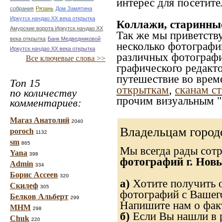
интерес для посетите
собрания
Рязань
Дом Замятина
Иркутск начдао ХХ века открытка
Коллажи, старинны
Амурские ворота Иркутск начдао ХХ
Так же мы приветств
века открытка
Банк Медведниковой
несколько фотографи
Иркутск начдао ХХ века открытка
различных фотографий
Все ключевые слова >>
графического редакто
путешествие во врем
Топ 15
открыткам
,
сканам с
по количеству
прочим визуальным "
комментариев:
Магаз Анатолий
2040
Владельцам город
poroch
1132
sm
865
Мы всегда рады сот
Yana
398
фотографий г. Нов
Admin
334
Борис Ассеев
320
а)
Хотите получить о
Скилеф
305
фотографий с Вашего
Белков Альберт
299
Напишите нам о факт
МНМ
298
б)
Если Вы нашли в р
Chuk
220