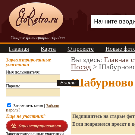
Старые фотографии городов
Главная
Карта
О проекте
Новые фот
Вы здесь:
Главная 
Зарегистрированные
участники
Посад
> Шабурнов
Имя пользователя:
Шабурново
Пароль:
Запомнить меня |
Забыли
пароль?
Еще не участник?
Подпишитесь на старые фото
Если понравился проект в ц
Зарегистрированные участники