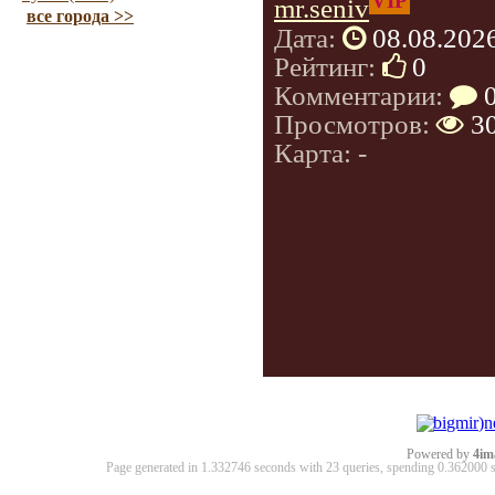
VIP
mr.seniv
все города >>
Дата:
08.08.202
Рейтинг:
0
Комментарии:
Просмотров:
3
Карта: -
Powered by
4im
Page generated in 1.332746 seconds with 23 queries, spending 0.36200