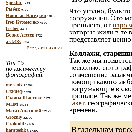
Spektor
7249
Рыбак
Что угодно, будь т
6790
Николай Наседкин
сооружения. Это м
5090
Ігор Кузьменко
4796
прошлого, от
паров
fischer
4401
которые жили в те 
Борис Ассеев
3722
представляет ценно
alek48s
3394
Все участники >>
Коллажи, старинн
Так же мы приветст
Топ 15
несколько фотограф
по количеству
совмещение различн
фотографий:
помощи какого-либо 
mr.seniv
78286
погружающие в свое
Скилеф
56681
прошлое. Так же ме
Галина Шаненко
51714
газет
, географическ
МНМ
35166
времени.
Магаз Анатолий
32292
Grozniy
22990
Crakodil
19166
Владельцам горо
haratoshka
17292