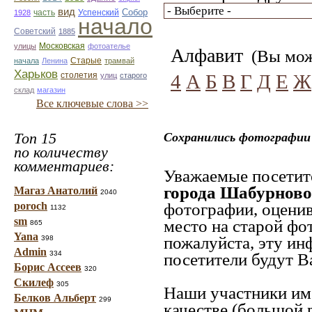
вид
Собор
Успенский
1928
часть
начало
Советский
1885
улицы
Московская
фотоателье
Алфавит
(Вы може
Старые
начала
Ленина
трамвай
Харьков
4
А
Б
В
Г
Д
Е
Ж
столетия
улиц
старого
склад
магазин
Все ключевые слова >>
Топ 15
Сохранились фотографии 
по количеству
комментариев:
Уважаемые посетите
города Шабурново
Магаз Анатолий
2040
poroch
фотографии, оценив
1132
sm
место на старой фот
865
Yana
пожалуйста, эту ин
398
Admin
334
посетители будут В
Борис Ассеев
320
Скилеф
305
Наши участники им
Белков Альберт
299
качестве (большой р