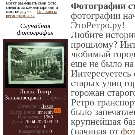
Фотографии ст
могут размещать свои фото,
следить за комментариями и
многое другое...
Все плюсы
фотографии нач
регистрации >>
ЭтоРетро.ру!
Случайная
фотография
Любите историю
прошлому? Инт
любимый город 
еще не было на
Интересуетесь
старых улиц го
горожан старог
Львів. Театр
Заньковецької.
(1 фото)
Ретро транспорт
Категория:
Львов
было запечатле
VIP
Автор поста:
mr.seniv
Год съемки:
1960
крупнейшая баз
Дата:
26.04.2020 09:23
Рейтинг:
0
(начиная от
фо
Комментарии:
0