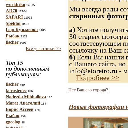
worldriko
14815
Мы всегда рады со
AD70
12104
старинных фотогр
SAFARI
11552
Spektor
8532
а)
Хотите получить
Ігор Кузьменко
8485
30 старых фотограф
Рыбак
7377
соответсвующем по
fischer
6098
Все участники >>
ссылочку на Ваш с
б)
Если Вы нашли в
Топ 15
с Вашего сайта, но
по дополненным
info@etoretro.ru -
публикациям:
Подробнее >>
fischer
459
Нет Вашего города?
korostenec
436
Nadezda Mihhailova
186
Магаз Анатолий
184
Новые фотографии н
Борис Ассеев
178
Рыбак
156
ggeolog
88