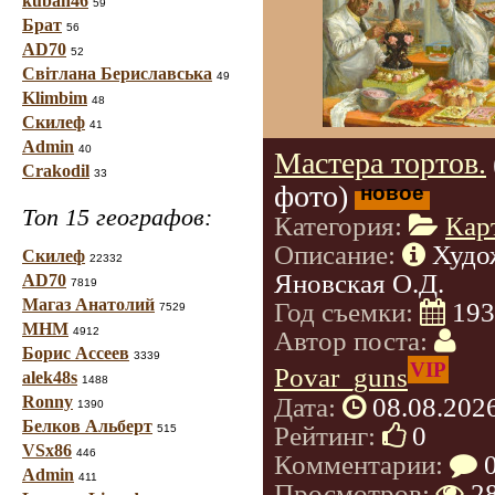
kuban46
59
Брат
56
AD70
52
Світлана Бериславська
49
Klimbim
48
Скилеф
41
Admin
40
Мастера тортов.
Crakodil
33
фото)
новое
Топ 15 географов:
Категория:
Кар
Описание:
Худо
Скилеф
22332
Яновская О.Д.
AD70
7819
Магаз Анатолий
Год съемки:
193
7529
МНМ
4912
Автор поста:
Борис Ассеев
3339
VIP
Povar_guns
alek48s
1488
Дата:
08.08.202
Ronny
1390
Белков Альберт
Рейтинг:
0
515
VSx86
446
Комментарии:
Admin
411
Просмотров:
2