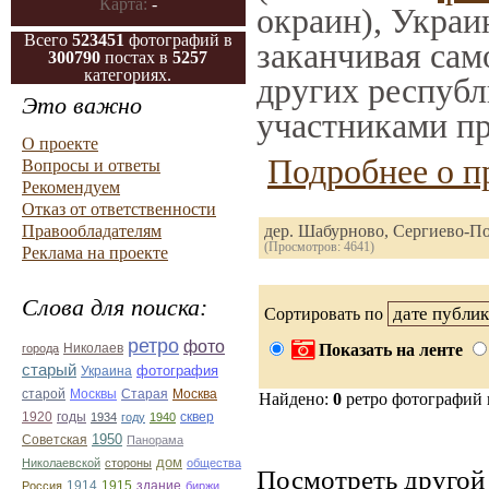
Карта:
-
окраин), Украи
Всего
523451
фотографий в
заканчивая само
300790
постах в
5257
категориях.
других республ
Это важно
участниками пр
О проекте
Подробнее о п
Вопросы и ответы
Рекомендуем
Отказ от ответственности
Правообладателям
дер. Шабурново, Сергиево-П
(Просмотров: 4641)
Реклама на проекте
Слова для поиска:
Сортировать по
ретро
фото
Николаев
Показать на ленте
города
старый
фотография
Украина
Старая
Москва
старой
Москвы
Найдено:
0
ретро фотографий
1920
годы
сквер
1934
году
1940
1950
Советская
Панорама
дом
Николаевской
стороны
общества
Посмотреть другой 
1914
1915
здание
Россия
биржи