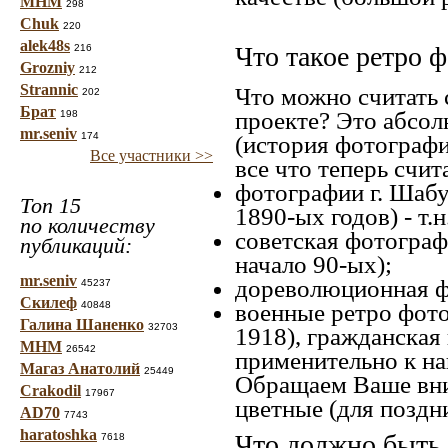
МНМ
298
Chuk
220
alek48s
Что такое ретро 
216
Grozniy
212
Strannic
Что можно считать 
202
Брат
проекте? Это абсол
198
mr.seniv
174
(история фотографи
Все участники >>
все что теперь счит
фотографии г. Шабу
Топ 15
1890-ых годов) - т.
по количеству
советская фотографи
публикаций:
начало 90-ых);
mr.seniv
дореволюционная фо
45237
Скилеф
40848
военные ретро фото
Галина Шаненко
32703
1918), гражданская
МНМ
26542
применительно к на
Магаз Анатолий
25449
Обращаем Ваше вни
Crakodil
17967
цветные (для поздн
AD70
7743
haratoshka
Что должно быть 
7618