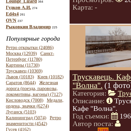
Lounge_Lizard
364
Карта: -
Гудков А.И.
274
Ed4x4
261
OVN
237
Рыковкин Владимир
225
Популярные города
Ретро открытки (24086)
Москва (12939)
Санкт-
Петербург (11780)
Картины (11730)
Трускавец (10369)
Трускавець. Каф
Львов (10183)
Киев (10182)
Саратов (8644)
Железная
"Волна".
(1 фото
дорога (поезда, паровозы,
Категория:
Тру
локомотивы, вагоны) (7127)
Описание:
Трус
Кисловодск (7008)
Медали,
ордена, значки (6274)
Кафе "Волна".
Луганск (5103)
Год съемки:
196
Калининград (5074)
Ретро
Автор поста:
знаменитости (4542)
Гусев (4162)