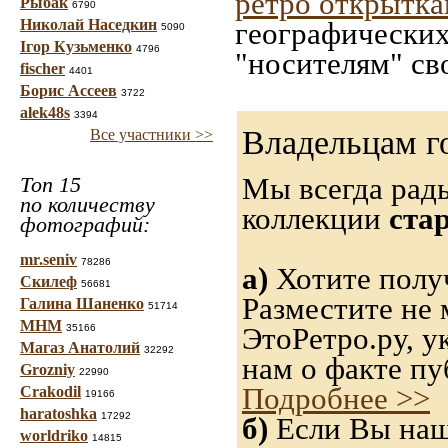
ретро открытк
Рыбак
6790
Николай Наседкин
географических
5090
Ігор Кузьменко
4796
"носителям" св
fischer
4401
Борис Ассеев
3722
alek48s
3394
Владельцам г
Все участники >>
Мы всегда рад
Топ 15
по количеству
коллекции
ста
фотографий:
mr.seniv
78286
а)
Хотите получ
Скилеф
56681
Разместите не 
Галина Шаненко
51714
МНМ
ЭтоРетро.ру, 
35166
Магаз Анатолий
32292
нам о факте пу
Grozniy
22990
Подробнее >>
Crakodil
19166
haratoshka
17292
б)
Если Вы нашл
worldriko
14815