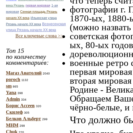
что теперь счит
века Рязань
первая мировая
1-ая
фотографии г. 
мировая
Сенная площадь Рязань
1870-ых, 1880-ы
начало ХХ века
Ильинская улица
Вознесенская
(можно назвать
Рязань начало ХХ века
улица Рязань начало ХХ века
советская фотог
Все ключевые слова >>
ых, 80-ых годов
Топ 15
дореволюционна
по количеству
военные ретро 
комментариев:
первая мировая 
Магаз Анатолий
2040
вторая мировая
poroch
1132
sm
Родине - Велик
865
Yana
398
Обращаем Ваше
Admin
334
чёрно-белые, и
Борис Ассеев
320
Скилеф
305
Что должно бы
Белков Альберт
299
МНМ
298
Chuk
220