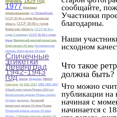
январь 1829 год
1977
сообщайте, пож
Мемориал
Участники прое
дореволюционная
ул. Полицейская.
СССР 30-40-х годов Московская
благодарны.
СССР 30-40-х годов
область
Киевская область
СССР 30-40-х
годов Сталинрад
СССР 30-40-х годов
Наши участники
Крым
Введенский женский монастырь
исходном качес
Орёл начало ХХ века
Богоявленская
церковь Орёл начало ХХ века
Спичечные
этикетки
Что такое рет
Ленинград
1942-1943
должна быть?
год
Минск
Зингер
Людиново
Что можно счит
Свислочь
XX 1911 1912
1899 1900 1907
Общий план города Рязани 1904 год
публикации на 
Вознесенская церковь Рязань начало
начиная c моме
ХХ века
женщины
Льговский
монастырь начало ХХ века Рязань
начинается с 18
Рязанский кремль начало ХХ века
Рязань
Соборная площадь начало ХХ