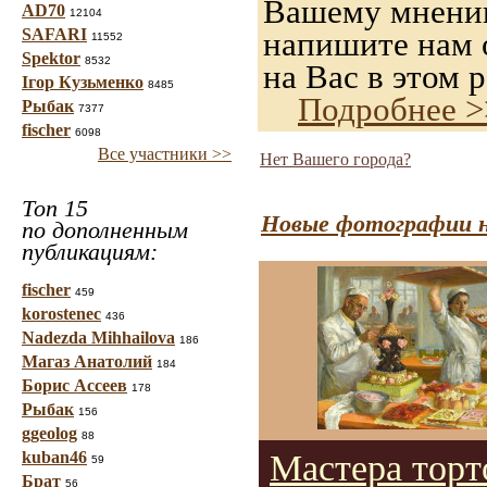
Вашему мнению,
AD70
12104
SAFARI
напишите нам о
11552
Spektor
8532
на Вас в этом р
Ігор Кузьменко
8485
Подробнее >
Рыбак
7377
fischer
6098
Все участники >>
Нет Вашего города?
Топ 15
Новые фотографии н
по дополненным
публикациям:
fischer
459
korostenec
436
Nadezda Mihhailova
186
Магаз Анатолий
184
Борис Ассеев
178
Рыбак
156
ggeolog
88
kuban46
Мастера торт
59
Брат
56