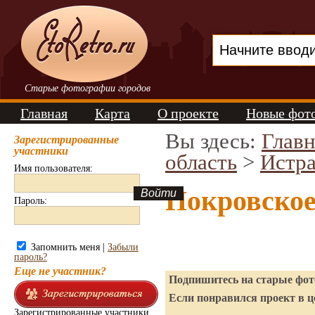
Старые фотографии городов
Главная
Карта
О проекте
Новые фот
Вы здесь:
Главн
Зарегистрированные
участники
область
>
Истр
Имя пользователя:
Покровское
Пароль:
Запомнить меня |
Забыли
пароль?
Еще не участник?
Подпишитесь на старые фото
Если понравился проект в ц
Зарегистрированные участники