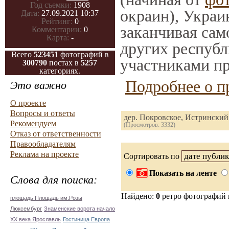
Год съемки:
1908
окраин), Украи
Дата:
27.09.2021 10:37
Рейтинг:
0
заканчивая само
Комментарии:
0
Карта:
-
других республ
Всего
523451
фотографий в
участниками пр
300790
постах в
5257
категориях.
Подробнее о п
Это важно
О проекте
Вопросы и ответы
дер. Покровское, Истринский
Рекомендуем
(Просмотров: 3332)
Отказ от ответственности
Правообладателям
Реклама на проекте
Сортировать по
Показать на ленте
Слова для поиска:
Найдено:
0
ретро фотографий
площадь Площадь им.Розы
Люксембург
Знаменские ворота начало
ХХ века Ярославль
Гостиница Европа