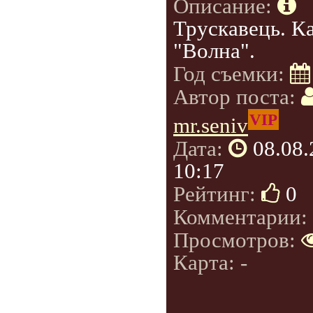
Описание:
Трускавець. К
"Волна".
Год съемки:
Автор поста:
VIP
mr.seniv
Дата:
08.08
10:17
Рейтинг:
0
Комментарии:
Просмотров:
Карта: -