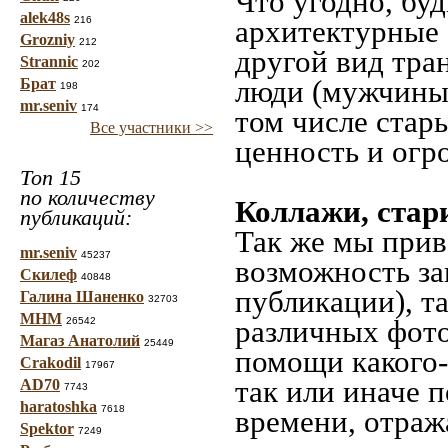
Что угодно, буд
alek48s
216
архитектурные 
Grozniy
212
другой вид тра
Strannic
202
люди (мужчины,
Брат
198
mr.seniv
174
том числе стар
Все участники >>
ценность и огр
Топ 15
по количеству
Коллажи, стар
публикаций:
Так же мы прив
mr.seniv
45237
возможность за
Скилеф
40848
публикации), т
Галина Шаненко
32703
МНМ
различных фото
26542
Магаз Анатолий
25449
помощи какого-л
Crakodil
17967
так или иначе 
AD70
7743
haratoshka
7618
времени, отраж
Spektor
7249