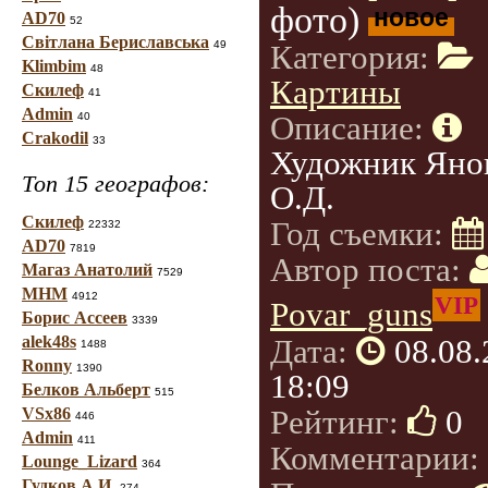
фото)
новое
AD70
52
Світлана Бериславська
49
Категория:
Klimbim
48
Картины
Скилеф
41
Admin
Описание:
40
Crakodil
33
Художник Яно
Топ 15 географов:
О.Д.
Скилеф
Год съемки:
22332
AD70
7819
Автор поста:
Магаз Анатолий
7529
МНМ
4912
VIP
Povar_guns
Борис Ассеев
3339
Дата:
08.08
alek48s
1488
Ronny
1390
18:09
Белков Альберт
515
Рейтинг:
0
VSx86
446
Admin
411
Комментарии:
Lounge_Lizard
364
Гудков А.И.
274