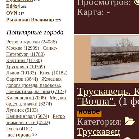
Просмотров:
Ed4x4
261
Карта: -
OVN
237
Рыковкин Владимир
225
Популярные города
Ретро открытки (24086)
Москва (12939)
Санкт-
Петербург (11780)
Картины (11730)
Трускавец (10369)
Львов (10183)
Киев (10182)
Саратов (8644)
Железная
дорога (поезда, паровозы,
Трускавець. 
локомотивы, вагоны) (7127)
Кисловодск (7008)
Медали,
"Волна".
(1 ф
ордена, значки (6274)
Луганск (5103)
новое
Калининград (5074)
Ретро
Категория:
знаменитости (4542)
Гусев (4162)
Трускавец
все города >>