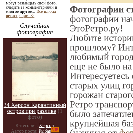
могут размещать свои фото,
Фотографии ст
следить за комментариями и
многое другое...
Все плюсы
регистрации >>
фотографии нач
Случайная
ЭтоРетро.ру!
фотография
Любите историю
прошлому? Инт
любимый город 
еще не было на
Интересуетесь
старых улиц го
горожан старог
Ретро транспорт
34 Херсон Карантинный
остров при разливе
(1
было запечатле
фото)
крупнейшая баз
Категория:
Херсон
(начиная от
фо
VIP
Автор поста:
Рыбак