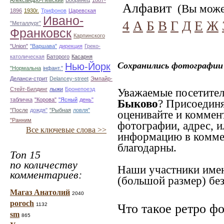
Александро-Невский
Бобринец
1887-
Алфавит
(Вы может
1896
1930г.
Трифонов
Царевская
Ивано-
4
А
Б
В
Г
Д
Е
Ж
"Металлург"
Франковск
Карпинского
"Union"
"Варшава"
дирекция
Греко-
католическая
Баторого
Касарня
Нью-Йорк
Сохранились фотографии 
"Нормальна
інфант."
Деланси-стрит
Delancey-street
Эмпайр-
Стейт-Билдинг
лыжи
Бронепоезд
Уважаемые посетител
табличка
"Корова"
"Ясный
день"
Быково
? Присоединя
"После
дождя"
"Рыбная
ловля"
оценивайте и коммен
"Ранним
фотографии, адрес, и
Все ключевые слова >>
информацию в коммен
благодарны.
Топ 15
по количеству
Наши участники имею
комментариев:
(большой размер) без
Магаз Анатолий
2040
poroch
1132
Что такое ретро ф
sm
865