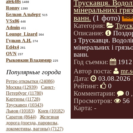
Трускавця. Водол
alek48s
1488
Ronny
мінеральнихі гря
1390
Белков Альберт
515
ванн.
(1 фото)
нов
VSx86
446
Категория:
Труск
Admin
411
Описание:
Поздо
Lounge_Lizard
364
з Трускавця. Водолі
Гудков А.И.
274
мінеральних і грязь
Ed4x4
261
ванн.
OVN
237
Рыковкин Владимир
Год съемки:
1912
225
Автор поста:
mr.s
Популярные города
Дата:
03.08.2026 
Ретро открытки (24086)
Рейтинг:
0
Москва (12939)
Санкт-
Комментарии:
0
,
Петербург (11780)
Картины (11728)
Просмотров:
56
Трускавец (10343)
Карта: -
Львов (10183)
Киев (10182)
Саратов (8644)
Железная
дорога (поезда, паровозы,
локомотивы, вагоны) (7127)