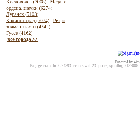
Кисловодск (7008)
Медали,
ордена, значки (6274)
Луганск (5103)
Калининград (5074)
Ретро
знаменитости (4542)
Гусев (4162)
все города >>
Powered by
4im
Page generated in 0.274393 seconds with 23 queries, spending 0.13700