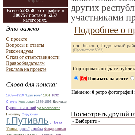
Карта:
-
других республ
Всего
523358
фотографий в
участниками пр
300757
постах в
5257
категориях.
Подробнее о п
Это важно
О проекте
Вопросы и ответы
пос. Быково, Подольский рай
(Просмотров: 5963)
Рекомендуем
Отказ от ответственности
Правообладателям
Сортировать по
Реклама на проекте
Показать на ленте
Слова для поиска:
Найдено:
0
ретро фотографий
1909—1910
"Бристоль"
1861
1832
Столль
Кольцовая
1889-1893
Девицкая
Русско-азиатский
ул.Московская
Посмотреть другой г
Никитину
Окружный
г.Путивль
с.Новая
"Россия
цвете"
стройка
Феодоровская