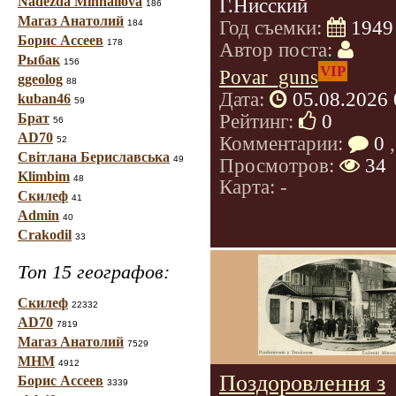
Nadezda Mihhailova
Г.Нисский
186
Магаз Анатолий
Год съемки:
1949
184
Борис Ассеев
178
Автор поста:
Рыбак
156
VIP
Povar_guns
ggeolog
88
Дата:
05.08.2026 
kuban46
59
Рейтинг:
0
Брат
56
AD70
Комментарии:
0
,
52
Світлана Бериславська
49
Просмотров:
34
Klimbim
48
Карта: -
Скилеф
41
Admin
40
Crakodil
33
Топ 15 географов:
Скилеф
22332
AD70
7819
Магаз Анатолий
7529
МНМ
4912
Поздоровлення з
Борис Ассеев
3339