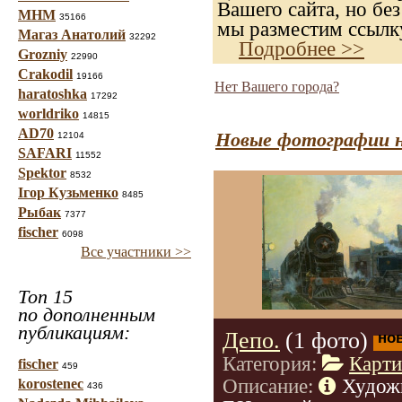
Вашего сайта, но без
МНМ
35166
мы разместим ссылку
Магаз Анатолий
32292
Подробнее >>
Grozniy
22990
Crakodil
19166
Нет Вашего города?
haratoshka
17292
worldriko
14815
AD70
Новые фотографии н
12104
SAFARI
11552
Spektor
8532
Ігор Кузьменко
8485
Рыбак
7377
fischer
6098
Все участники >>
Топ 15
по дополненным
публикациям:
Депо.
(1 фото)
но
Категория:
Карт
fischer
459
Описание:
Худож
korostenec
436