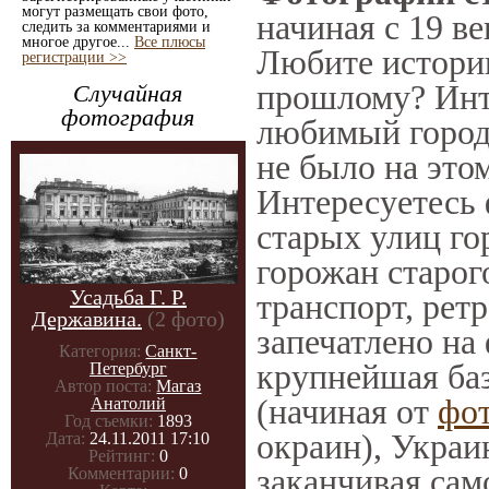
могут размещать свои фото,
начиная с 19 ве
следить за комментариями и
многое другое...
Все плюсы
Любите историю
регистрации >>
прошлому? Инт
Случайная
фотография
любимый город 
не было на этом
Интересуетесь
старых улиц го
горожан старог
Усадьба Г. Р.
транспорт, ретр
Державина.
(2 фото)
запечатлено на
Категория:
Санкт-
крупнейшая баз
Петербург
Автор поста:
Магаз
(начиная от
фо
Анатолий
Год съемки:
1893
окраин), Украи
Дата:
24.11.2011 17:10
Рейтинг:
0
заканчивая само
Комментарии:
0