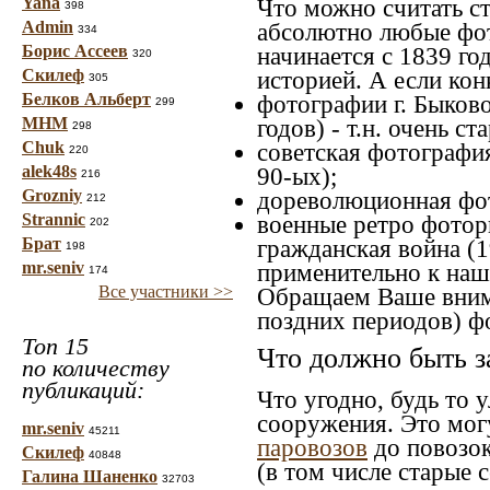
Yana
Что можно считать с
398
Admin
абсолютно любые фот
334
Борис Ассеев
начинается с 1839 го
320
Скилеф
историей. А если конк
305
Белков Альберт
фотографии г. Быково
299
МНМ
годов) - т.н. очень 
298
Chuk
советская фотография
220
alek48s
90-ых);
216
Grozniy
дореволюционная фото
212
Strannic
военные ретро фоторг
202
Брат
гражданская война (1
198
mr.seniv
применительно к наше
174
Все участники >>
Обращаем Ваше внима
поздних периодов) ф
Топ 15
Что должно быть з
по количеству
публикаций:
Что угодно, будь то 
сооружения. Это мог
mr.seniv
45211
паровозов
до повозок
Скилеф
40848
(в том числе старые 
Галина Шаненко
32703