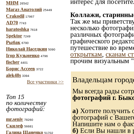
интерес для посетите
МНМ
26542
Магаз Анатолий
25449
Коллажи, старинны
Crakodil
17967
Так же мы приветств
AD70
7743
несколько фотографи
haratoshka
7618
различных фотографий
Spektor
7249
графического редакто
Рыбак
6790
путешествие во врем
Николай Наседкин
5090
открыткам
,
сканам с
Ігор Кузьменко
4796
прочим визуальным "
fischer
4401
Борис Ассеев
3722
alek48s
3394
Владельцам город
Все участники >>
Мы всегда рады сот
Топ 15
фотографий г. Бык
по количеству
фотографий:
а)
Хотите получить о
фотографий с Вашего
mr.seniv
78260
Напишите нам о факт
Скилеф
56681
б)
Если Вы нашли в р
Галина Шаненко
51702