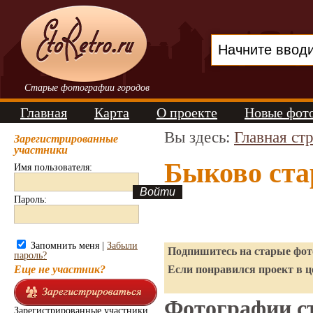
Старые фотографии городов
Главная
Карта
О проекте
Новые фот
Вы здесь:
Главная ст
Зарегистрированные
участники
Быково ста
Имя пользователя:
Пароль:
Запомнить меня |
Забыли
Подпишитесь на старые фото
пароль?
Еще не участник?
Если понравился проект в ц
Фотографии ст
Зарегистрированные участники