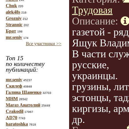
Chuk
Трудовая
220
alek48s
216
Описание:
Grozniy
212
Strannic
202
газетой - ря
Брат
198
mr.seniv
174
Ящук Влади
Все участники >>
В части слу
Топ 15
русские,
по количеству
публикаций:
украинцы.
mr.seniv
45237
грузины, ли
Скилеф
40848
Галина Шаненко
32703
эстонцы, та
МНМ
26542
Магаз Анатолий
киргизы, арм
25449
Crakodil
17967
др.
AD70
7743
haratoshka
7618