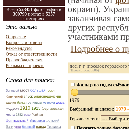
окраин), Украи
Всего
523451
фотографий в
300790
постах в
5257
заканчивая само
категориях.
других республ
Это важно
участниками пр
О проекте
Вопросы и ответы
Подробнее о п
Рекомендуем
Отказ от ответственности
Правообладателям
Реклама на проекте
пос. г. т. (поселок городског
(Просмотров: 5506)
Слова для поиска:
Фильтр по годам съёмки
мост
большая
Большой
горки
Благовещенский
Купеческий
спуск
1979
дома
здания
банка
гостиницы
Астория
1910
1913
Сергиевская
модерн
Выбранный диапазон:
моста
1882
реке
Рыбная
Горячие метки:
Центральный
Универмаг
детский
банк
парад
угол
Военный
Тевелева
Показать только фотогра