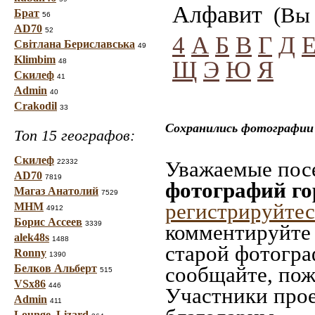
Алфавит
(Вы 
Брат
56
AD70
52
4
А
Б
В
Г
Д
Світлана Бериславська
49
Klimbim
Щ
Э
Ю
Я
48
Скилеф
41
Admin
40
Crakodil
33
Сохранились фотографии 
Топ 15 географов:
Скилеф
Уважаемые посе
22332
AD70
7819
фотографий го
Магаз Анатолий
7529
регистрируйтес
МНМ
4912
Борис Ассеев
3339
комментируйте 
alek48s
1488
старой фотограф
Ronny
1390
Белков Альберт
сообщайте, пож
515
VSx86
446
Участники прое
Admin
411
Lounge_Lizard