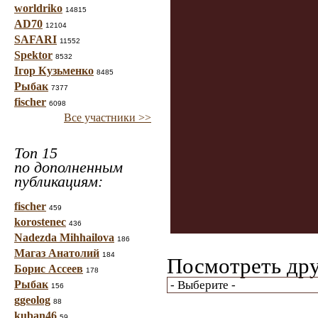
worldriko
14815
AD70
12104
SAFARI
11552
Spektor
8532
Ігор Кузьменко
8485
Рыбак
7377
fischer
6098
Все участники >>
Топ 15
по дополненным
публикациям:
fischer
459
korostenec
436
Nadezda Mihhailova
186
Магаз Анатолий
184
Посмотреть дру
Борис Ассеев
178
Рыбак
156
ggeolog
88
kuban46
59