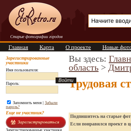
Старые фотографии городов
Главная
Карта
О проекте
Новые фот
Вы здесь:
Главн
Зарегистрированные
участники
область
>
Дмит
Имя пользователя:
Трудовая с
Пароль:
Запомнить меня |
Забыли
пароль?
Еще не участник?
Подпишитесь на старые фото
Если понравился проект в ц
Зарегистрированные участники