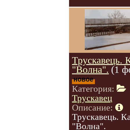
Трускавець. 
"Волна".
(1 ф
новое
Категория:
Трускавец
Описание:
Трускавець. К
"Волна".