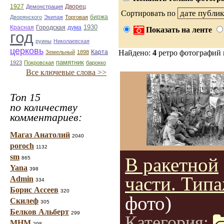
1927
Демонстрация
Дворец
Сортировать по
Дворянского
Экипаж
Торговая
биржа
1930
Красная
Городская
дума
Показать на ленте
год
руины
Николаевская
церковь
Карта
Найдено:
4
ретро фотографий
Земельный
1898
памятник
1923
Покровская
барокко
Все ключевые слова >>
Топ 15
по количеству
комментариев:
Магаз Анатолий
2040
poroch
1132
sm
В ракетной
865
Yana
398
части. Тип
Admin
334
Борис Ассеев
320
фото)
Скилеф
305
Белков Альберт
299
Категория:
МНМ
298