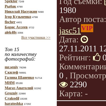
Год съемки:
Spektor
7249
Рыбак
6790
1980
Николай Наседкин
5090
Автор поста
Ігор Кузьменко
4796
fischer
4401
VIP
Борис Ассеев
jasc51
3722
alek48s
3394
Дата:
Все участники >>
27.11.2011 1
Топ 15
по количеству
Рейтинг:
фотографий:
Комментари
mr.seniv
78286
Скилеф
0
, Просмотр
56681
Галина Шаненко
51714
2290
МНМ
35166
Магаз Анатолий
32292
Карта: -
Grozniy
22990
Crakodil
19166
haratoshka
17292