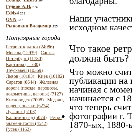
благодарны.
364
Гудков А.И.
274
Ed4x4
261
Наши участники
OVN
237
исходном качес
Рыковкин Владимир
225
Популярные города
Что такое рет
Ретро открытки (24086)
Москва (12939)
Санкт-
должна быть?
Петербург (11780)
Картины (11730)
Что можно счит
Трускавец (10369)
Львов (10183)
Киев (10182)
публикации на 
Саратов (8644)
Железная
начиная c моме
дорога (поезда, паровозы,
локомотивы, вагоны) (7127)
начинается с 18
Кисловодск (7008)
Медали,
что теперь счит
ордена, значки (6274)
Луганск (5103)
фотографии г. 
Калининград (5074)
Ретро
1870-ых, 1880-ы
знаменитости (4542)
Гусев (4162)