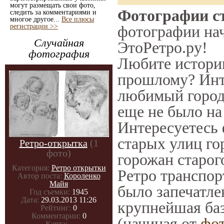
могут размещать свои фото,
Фотографии ст
следить за комментариями и
многое другое...
Все плюсы
регистрации >>
фотографии нач
Случайная
ЭтоРетро.ру!
фотография
Любите историю
прошлому? Инт
любимый город 
еще не было на
Интересуетесь
старых улиц го
Ретро-открытка
(1
фото)
горожан старог
Категория:
Ретро открытки
Ретро транспорт
Автор поста:
Короленко
Майя
было запечатле
Год съемки:
1945
Дата:
29.03.2013 11:26
крупнейшая баз
Рейтинг:
0
Комментарии:
0
(начиная от
фо
Карта:
-