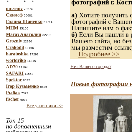
фотографий г. Кост
mr.seniv
78274
а)
Хотите получить о
Скилеф
56681
фотографий с Вашего
Галина Шаненко
51714
Напишите нам о факт
МНМ
35166
б)
Если Вы нашли в р
Магаз Анатолий
32292
Вашего сайта, но без
Grozniy
22990
мы разместим ссылку
Crakodil
19166
Подробнее >>
haratoshka
17292
worldriko
14815
Нет Вашего города?
AD70
12104
SAFARI
11552
Spektor
8532
Новые фотографии н
Ігор Кузьменко
8485
Рыбак
7377
fischer
6098
Все участники >>
Топ 15
по дополненным