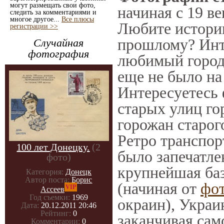
могут размещать свои фото,
начиная с 19 ве
следить за комментариями и
многое другое...
Все плюсы
Любите историю
регистрации >>
прошлому? Инт
Случайная
фотография
любимый город 
еще не было на
Интересуетесь
старых улиц го
горожан старог
Ретро транспорт
100 лет Донецку.
(2
было запечатле
фото)
крупнейшая баз
Категория:
Донецк
Автор поста:
Борис
(начиная от
фо
VIP
Ассеев
Год съемки:
1969
окраин), Украи
Дата:
20.12.2011 20:46
Рейтинг:
0
заканчивая само
Комментарии:
0