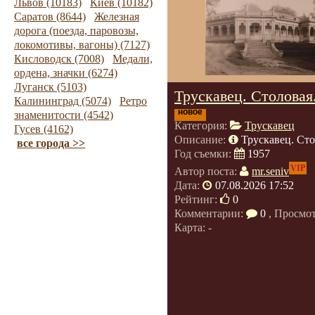
Львов (10183)
Киев (10182)
Саратов (8644)
Железная
дорога (поезда, паровозы,
локомотивы, вагоны) (7127)
Кисловодск (7008)
Медали,
ордена, значки (6274)
Луганск (5103)
Трускавец. Столовая
Калининград (5074)
Ретро
новое
знаменитости (4542)
Категория:
Трускавец
Гусев (4162)
Описание:
Трускавец. Сто
все города >>
Год съемки:
1957
VIP
Автор поста:
mr.seniv
Дата:
07.08.2026 17:52
Рейтинг:
0
Комментарии:
0
, Просмо
Карта: -