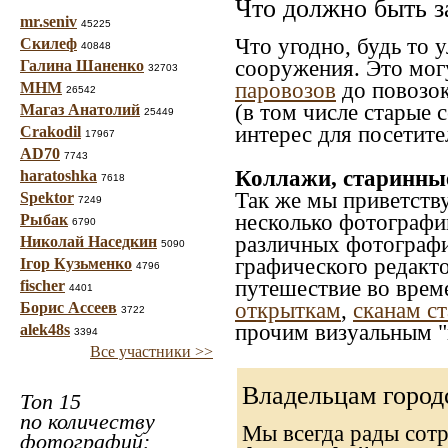
Что должно быть з
mr.seniv
45225
Что угодно, будь то 
Скилеф
40848
сооружения. Это мог
Галина Шаненко
32703
паровозов
до повозок
МНМ
26542
(в том числе старые 
Магаз Анатолий
25449
интерес для посетите
Crakodil
17967
AD70
7743
Коллажи, старинны
haratoshka
7618
Так же мы приветств
Spektor
7249
несколько фотографи
Рыбак
6790
различных фотографий
Николай Наседкин
5090
графического редакто
Ігор Кузьменко
4796
путешествие во врем
fischer
4401
открыткам
,
сканам с
Борис Ассеев
3722
прочим визуальным "
alek48s
3394
Все участники >>
Владельцам город
Топ 15
по количеству
Мы всегда рады сот
фотографий: