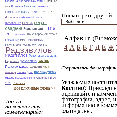
города на поселок Юбилейный
йошкар-
ола
ДК ленин
Савария
Зеленко
Сомбатхей
olacity
1920.
ГПУ.ОГПУ
Посмотреть другой г
Аэросани
фабрика Меллера
ретро-
фотоплёнка
Ребёнок
свадьба
Большая улица
1910-
1915
на которой он стоит
Лавриков
Алфавит
(Вы может
Пожарный
980
г. Акмолинск
Радзивилов Радивилов Волынь
4
А
Б
В
Г
Д
Е
Ж
Радзивилов
Радивилов
Ровенская область
Дубровица
Горынь
Радивилiв
Полесье
Ковель
райцентр
лиски
Сохранились фотографии 
Красноуфимск
околица
Новый Двор
старое пожарное депо
Славянск 1890-
Уважаемые посетител
1925
Славянск
Костино
? Присоедин
Все ключевые слова >>
оценивайте и коммен
фотографии, адрес, и
Топ 15
информацию в коммен
по количеству
благодарны.
комментариев: