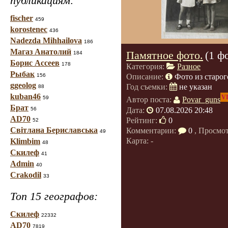
публикациям:
fischer
459
korostenec
436
Nadezda Mihhailova
186
Магаз Анатолий
Памятное фото.
(1 ф
184
Борис Ассеев
178
Категория:
Разное
Рыбак
156
Описание:
Фото из старог
ggeolog
Год съемки:
не указан
88
kuban46
V
59
Автор поста:
Povar_guns
Брат
Дата:
07.08.2026 20:48
56
AD70
Рейтинг:
0
52
Світлана Бериславська
Комментарии:
0
, Просмо
49
Карта: -
Klimbim
48
Скилеф
41
Admin
40
Crakodil
33
Топ 15 географов:
Скилеф
22332
AD70
7819