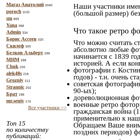
Магаз Анатолий
Наши участники имею
2040
poroch
(большой размер) без
1132
sm
865
Yana
398
Что такое ретро ф
Admin
334
Борис Ассеев
320
Что можно считать с
Скилеф
305
абсолютно любые фот
Белков Альберт
299
начинается с 1839 го
МНМ
298
историей. А если конк
Chuk
220
фотографии г. Костин
alek48s
216
годов) - т.н. очень 
Grozniy
212
советская фотография
Strannic
202
90-ых);
Брат
198
дореволюционная фото
mr.seniv
174
военные ретро фоторг
Все участники >>
гражданская война (1
применительно к наше
Топ 15
Обращаем Ваше внима
по количеству
поздних периодов) ф
публикаций: