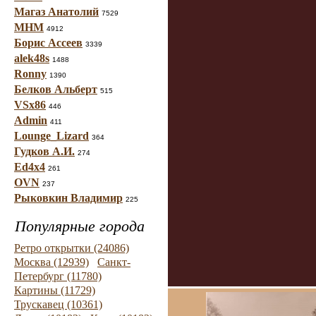
Магаз Анатолий
7529
МНМ
4912
Борис Ассеев
3339
alek48s
1488
Ronny
1390
Белков Альберт
515
VSx86
446
Admin
411
Lounge_Lizard
364
Гудков А.И.
274
Ed4x4
261
OVN
237
Рыковкин Владимир
225
Популярные города
Ретро открытки (24086)
Москва (12939)
Санкт-
Петербург (11780)
Картины (11729)
Трускавец (10361)