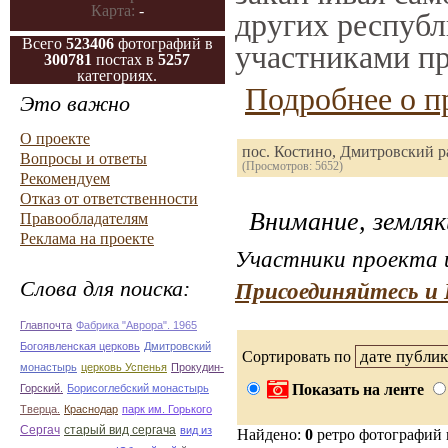
Карта:
-
других республ
Всего
523406
фотографий в
участниками пр
300781
постах в
5257
категориях.
Подробнее о п
Это важно
О проекте
пос. Костино, Дмитровский 
Вопросы и ответы
(Просмотров: 5652)
Рекомендуем
Отказ от ответственности
Внимание, земляк
Правообладателям
Реклама на проекте
Участники проекта и
Слова для поиска:
Присоединяйтесь и 
Главпочта
Фабрика "Аврора". 1965
Богоявленская церковь
Дмитровский
Сортировать по
монастырь
церковь Успенья
Прокудин-
Показать на ленте
Горский.
Борисоглебский монастырь
Тверца.
Краснодар
парк им. Горького
Сергач
старый вид сергача
вид из
Найдено:
0
ретро фотографий