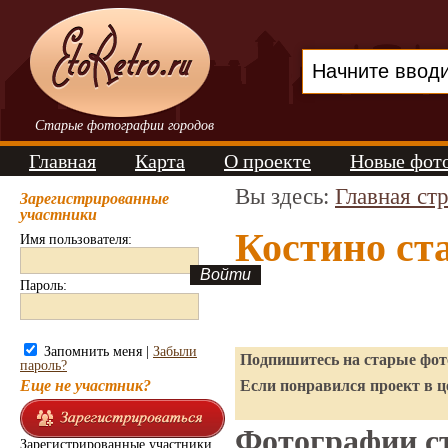
Старые фотографии городов
Главная
Карта
О проекте
Новые фот
Вы здесь:
Главная ст
Зарегистрированные
участники
Костино ст
Имя пользователя:
Пароль:
Запомнить меня |
Забыли
Подпишитесь на старые фото
пароль?
Еще не участник?
Если понравился проект в ц
Фотографии ст
Зарегистрированные участники