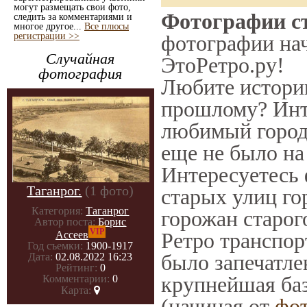
могут размещать свои фото,
Фотографии ст
следить за комментариями и
многое другое...
Все плюсы
регистрации >>
фотографии нач
Случайная
ЭтоРетро.ру!
фотография
Любите историю
прошлому? Инт
любимый город 
еще не было на
Интересуетесь
Таганрог.
(1 фото)
старых улиц го
Категория:
Таганрог
горожан старог
Автор поста:
Борис
VIP
Ретро транспорт
Ассеев
Год съемки:
1900-1917
было запечатле
Дата:
02.08.2022 16:23
Рейтинг:
0
крупнейшая баз
Комментарии:
0
Карта:
(начиная от
фо