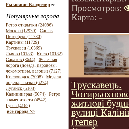
Рыковкин Владимир
Просмотров:
225
Карта: -
Популярные города
Ретро открытки (24086)
Москва (12939)
Санкт-
Петербург (11780)
Картины (11729)
Трускавец (10369)
Львов (10183)
Киев (10182)
Саратов (8644)
Железная
дорога (поезда, паровозы,
локомотивы, вагоны) (7127)
Кисловодск (7008)
Медали,
Трускавець.
ордена, значки (6274)
Луганск (5103)
Чотирьохпове
Калининград (5074)
Ретро
знаменитости (4542)
житлові буди
Гусев (4162)
вулиці Каліні
все города >>
(тепер