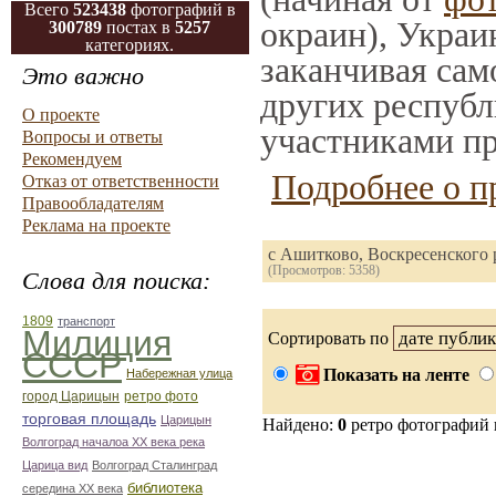
Всего
523438
фотографий в
окраин), Украи
300789
постах в
5257
категориях.
заканчивая само
Это важно
других республ
О проекте
участниками пр
Вопросы и ответы
Рекомендуем
Подробнее о п
Отказ от ответственности
Правообладателям
Реклама на проекте
с Ашитково, Воскресенского 
(Просмотров: 5358)
Слова для поиска:
1809
транспорт
Милиция
Сортировать по
СССР
Показать на ленте
Набережная улица
город Царицын
ретро фото
торговая площадь
Царицын
Найдено:
0
ретро фотографий
Волгоград началоа ХХ века река
Царица вид
Волгоград Сталинград
библиотека
середина ХХ века