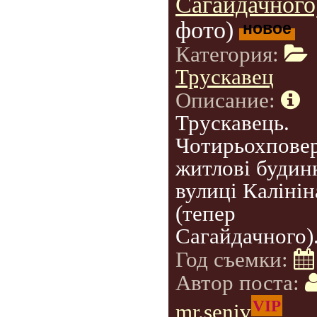
Сагайдачного)
фото)
новое
Категория:
Трускавец
Описание:
Трускавець.
Чотирьохповер
житлові будин
вулиці Калінін
(тепер
Сагайдачного)
Год съемки:
Автор поста:
VIP
mr.seniv