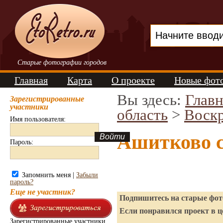
Старые фотографии городов
Главная
Карта
О проекте
Новые фот
Вы здесь:
Главн
Зарегистрированные
участники
область
>
Воск
Имя пользователя:
Ашитково 
Пароль:
Запомнить меня |
Забыли
пароль?
Еще не участник?
Подпишитесь на старые фото
Если понравился проект в ц
Зарегистрированные участники