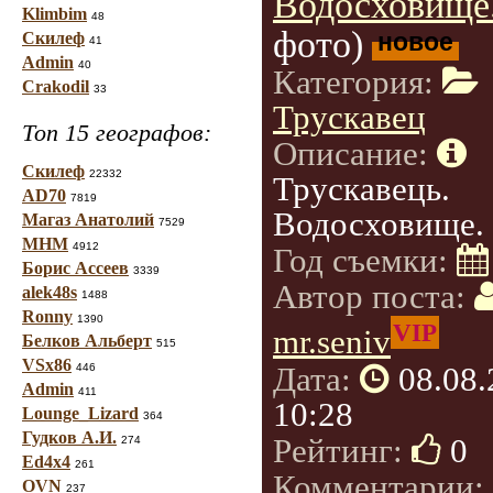
Водосховище
Klimbim
48
фото)
новое
Скилеф
41
Admin
40
Категория:
Crakodil
33
Трускавец
Топ 15 географов:
Описание:
Скилеф
22332
Трускавець.
AD70
7819
Водосховище.
Магаз Анатолий
7529
МНМ
4912
Год съемки:
Борис Ассеев
3339
Автор поста:
alek48s
1488
Ronny
1390
VIP
mr.seniv
Белков Альберт
515
VSx86
Дата:
08.08
446
Admin
411
10:28
Lounge_Lizard
364
Гудков А.И.
Рейтинг:
0
274
Ed4x4
261
Комментарии:
OVN
237