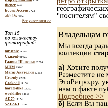
ретро открытк
4796
fischer
географических
4401
Борис Ассеев
3722
"носителям" св
alek48s
3394
Все участники >>
Топ 15
Владельцам г
по количеству
фотографий:
Мы всегда рад
коллекции
ста
mr.seniv
78274
Скилеф
56681
Галина Шаненко
51714
а)
Хотите полу
МНМ
35166
Магаз Анатолий
Разместите не 
32292
Grozniy
22990
ЭтоРетро.ру, 
Crakodil
19166
нам о факте пу
haratoshka
17292
worldriko
Подробнее >>
14815
AD70
12104
б)
Если Вы нашл
SAFARI
11552