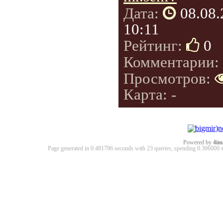
Дата:
08.08
10:11
Рейтинг:
0
Комментарии:
Просмотров:
Карта: -
Powered by
4im
Page generated in 0.481796 seconds with 23 queries, spending 0.30600