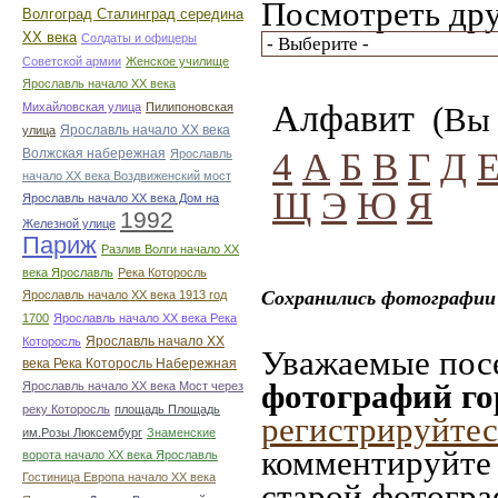
Посмотреть дру
Волгоград Сталинград середина
ХХ века
Солдаты и офицеры
Советской армии
Женское училище
Ярославль начало ХХ века
Алфавит
Михайловская улица
Пилипоновская
(Вы 
Ярославль начало ХХ века
улица
4
А
Б
В
Г
Д
Волжская набережная
Ярославль
начало ХХ века Воздвиженский мост
Щ
Э
Ю
Я
Ярославль начало ХХ века Дом на
1992
Железной улице
Париж
Разлив Волги начало ХХ
века Ярославль
Река Которосль
Сохранились фотографии
Ярославль начало ХХ века 1913 год
1700
Ярославль начало ХХ века Река
Ярославль начало ХХ
Которосль
Уважаемые посе
века Река Которосль Набережная
фотографий г
Ярославль начало ХХ века Мост через
реку Которосль
площадь Площадь
регистрируйтес
им.Розы Люксембург
Знаменские
комментируйте 
ворота начало ХХ века Ярославль
Гостиница Европа начало ХХ века
старой фотограф