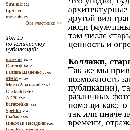
Что угодно, буд
Strannic
202
архитектурные 
Брат
198
другой вид тра
mr.seniv
174
Все участники >>
люди (мужчины,
том числе стар
Топ 15
ценность и огр
по количеству
публикаций:
Коллажи, стар
mr.seniv
45225
Скилеф
40848
Так же мы прив
Галина Шаненко
32703
возможность за
МНМ
26542
Магаз Анатолий
публикации), т
25449
Crakodil
17967
различных фото
AD70
7743
помощи какого-л
haratoshka
7618
Spektor
так или иначе 
7249
Рыбак
6790
времени, отраж
Николай Наседкин
5090
Ігор Кузьменко