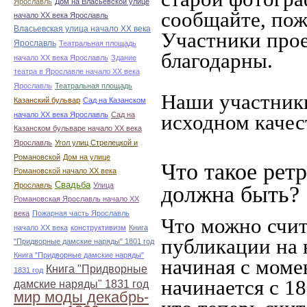
Ярославль
Дом на Власьевской улице
сообщайте, пож
начало ХХ века Ярославль
Власьевская улица начало ХХ века
Участники прое
Ярославль
Театральная площадь
благодарны.
начало ХХ века Ярославль
Здание
театра в Ярославле начало ХХ века
Ярославль
Театральная площадь
Наши участники
Казанский бульвар
Сад на Казанском
начало ХХ века Ярославль
Сад на
исходном качес
Казанском бульваре начало ХХ века
Ярославль
Угол улиц Стрелецкой и
Романовской
Дом на улице
Что такое рет
Романовской начало ХХ века
Свадьба
Ярославль
Улица
должна быть?
Романовская Ярославль начало ХХ
века
Пожарная часть Ярославль
Что можно счит
начало ХХ века
конструктивизм
Книга
публикации на 
"Придворные дамские наряды" 1801 год
Книга "Придворные дамские наряды"
начиная c моме
Книга "Придворные
1831 год
начинается с 18
дамские наряды" 1831 год
мир моды декабрь-