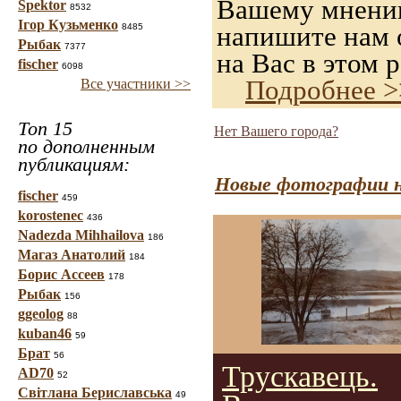
Вашему мнению,
Spektor
8532
Ігор Кузьменко
напишите нам о
8485
Рыбак
7377
на Вас в этом р
fischer
6098
Подробнее >
Все участники >>
Топ 15
Нет Вашего города?
по дополненным
публикациям:
Новые фотографии н
fischer
459
korostenec
436
Nadezda Mihhailova
186
Магаз Анатолий
184
Борис Ассеев
178
Рыбак
156
ggeolog
88
kuban46
59
Брат
56
Трускавець.
AD70
52
Світлана Бериславська
49