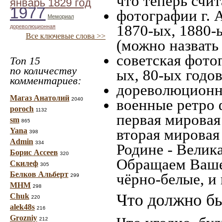
что теперь счит
январь 1829 год
1977
фотографии г. 
Мемориал
1870-ых, 1880-ы
дореволюционная
Все ключевые слова >>
(можно назвать
советская фотог
Топ 15
по количеству
ых, 80-ых годов
комментариев:
дореволюционна
Магаз Анатолий
2040
военные ретро 
poroch
1132
первая мировая 
sm
865
вторая мировая
Yana
398
Admin
334
Родине - Велик
Борис Ассеев
320
Обращаем Ваше
Скилеф
305
Белков Альберт
чёрно-белые, и
299
МНМ
298
Что должно бы
Chuk
220
alek48s
216
Grozniy
212