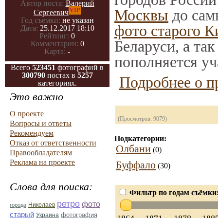
Автор поста:
Валерий
Москвы
до сам
VIP
Сергеевич
Год съемки:
не указан
фото старого К
Дата:
25.12.2017 18:10
Рейтинг:
0
Беларуси, а та
Комментарии:
0
Карта:
-
пополняется уч
Всего
523451
фотографий в
300790
постах в
5257
Подробнее о п
категориях.
Это важно
О проекте
(Просмотров: 9079)
Вопросы и ответы
Рекомендуем
Подкатегории:
Отказ от ответственности
Олбани
(0)
Правообладателям
Реклама на проекте
Буффало
(30)
Слова для поиска:
Фильтр по годам съёмки
ретро
фото
Николаев
города
старый
фотография
Украина