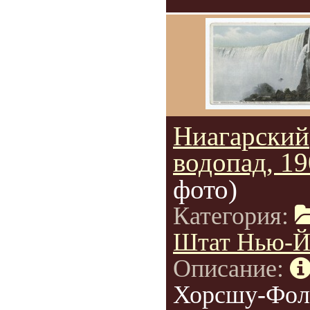
Ниагарский
водопад, 1
фото)
Категория:
Штат Нью-Й
Описание:
Хорсшу-Фол