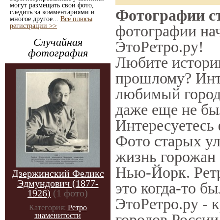
могут размещать свои фото,
Фотографии с
следить за комментариями и
многое другое...
Все плюсы
регистрации >>
фотографии нач
Случайная
ЭтоРетро.ру!
фотография
Любите историю
прошлому? Инт
любимый город
даже еще не бы
Интересуетесь
Фото старых ул
жизнь горожан 
Нью-Йорк. Ретр
Дзержинский Феликс
Эдмундович (1877-
это когда-то б
1926)
(1 фото)
ЭтоРетро.ру - 
Категория:
Ретро
городов России
знаменитости