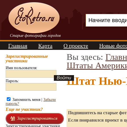
Старые фотографии городов
Главная
Карта
О проекте
Новые фот
Вы здесь:
Главн
Зарегистрированные
участники
Штаты Америк
Имя пользователя:
Штат Нью-
Пароль:
Запомнить меня |
Забыли
пароль?
Еще не участник?
Подпишитесь на старые фото
Если понравился проект в ц
Зарегистрированные участники