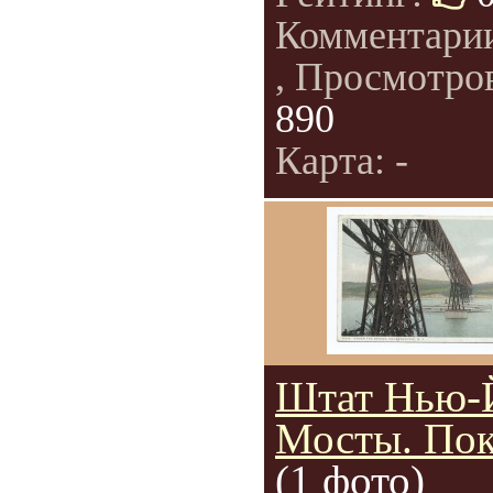
Комментари
, Просмотро
890
Карта: -
Штат Нью-
Мосты. По
(1 фото)