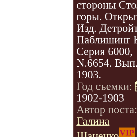
стороны Сто
горы. Откры
Изд. Детрой
Паблишинг 
Серия 6000,
N.6654. Вып.
1903.
Год съемки:
1902-1903
Автор поста
Галина
VIP
Шаненко