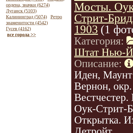
Мосты. Оук
ордена, значки (6274)
Луганск (5103)
Стрит-Брид
Калининград (5074)
Ретро
знаменитости (4542)
1903
(1 фот
Гусев (4162)
все города >>
Категория:
Штат Нью-Й
Описание:
Иден, Маунт
Вернон, окр.
Вестчестер.
Оук-Стрит-Б
Открытка. И
Детройт