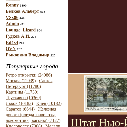
Ronny
1390
Белков Альберт
515
VSx86
446
Admin
411
Lounge_Lizard
364
Гудков А.И.
274
Ed4x4
261
OVN
237
Рыковкин Владимир
225
Популярные города
Ретро открытки (24086)
Москва (12939)
Санкт-
Петербург (11780)
Картины (11730)
Трускавец (10369)
Львов (10183)
Киев (10182)
Саратов (8644)
Железная
дорога (поезда, паровозы,
Штат Нью-
локомотивы, вагоны) (7127)
Кисловодск (7008)
Медали,