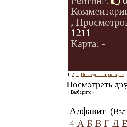
Рейтинг:
Комментари
, Просмотро
1211
Карта: -
1
2
»
Последняя страница »
Посмотреть дру
Алфавит
(Вы 
4
А
Б
В
Г
Д