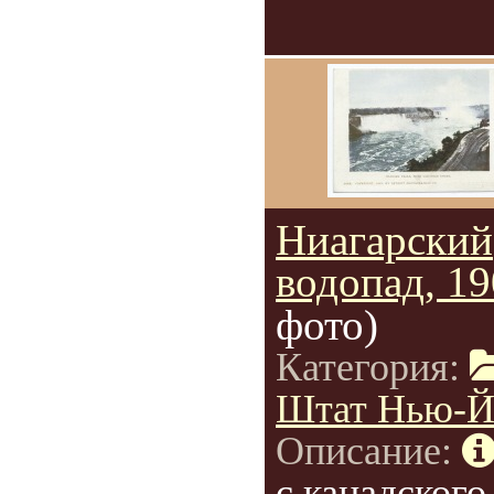
Ниагарский
водопад, 1
фото)
Категория:
Штат Нью-Й
Описание:
с канадского