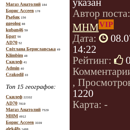
указан
Магаз Анатолий
184
Автор поста
Борис Ассеев
178
Рыбак
156
VIP
ggeolog
МНМ
88
kuban46
59
Дата:
08.0
Брат
56
AD70
52
14:22
Світлана Бериславська
49
Klimbim
48
Рейтинг:
Скилеф
41
Admin
Комментари
40
Crakodil
33
, Просмотро
Топ 15 географов:
1220
Скилеф
22332
Карта: -
AD70
7819
Магаз Анатолий
7529
МНМ
4912
Борис Ассеев
3339
alek48s
1488