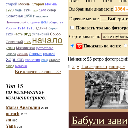
1864
1871
1878
188
Старая
Москва
старой
Москвы
Выбранный диапазон:
1920
годы
сквер
1934
году
1940
1950
Советская
Панорама
Горячие метки:
дом
Николаевской
стороны
общества
Показать только фотогра
1914
1915
здание
Россия
биржи
вид
Собор
Успенский
1928
часть
Сортировать по
начало
Советский
1885
Показать на ленте
улицы
Московская
фотоателье
Старые
начала
Ленина
трамвай
Найдено:
55
ретро фотографи
Харьков
столетия
улиц
старого
1
2
»
Последняя страница »
склад
магазин
Все ключевые слова >>
Топ 15
по количеству
комментариев:
Магаз Анатолий
2040
poroch
1132
Бабули зав
sm
865
Yana
398