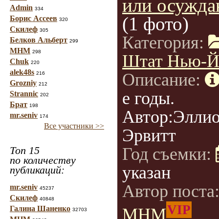
или осужда
Admin
334
(1 фото)
Борис Ассеев
320
Скилеф
305
Категория:
Белков Альберт
299
МНМ
298
Штат Нью-Й
Chuk
220
alek48s
Описание:
216
Grozniy
212
е годы.
Strannic
202
Брат
198
Автор:Элли
mr.seniv
174
Все участники >>
Эрвитт
Топ 15
Год съемки:
по количеству
указан
публикаций:
Автор поста
mr.seniv
45237
Скилеф
40848
VIP
Галина Шаненко
МНМ
32703