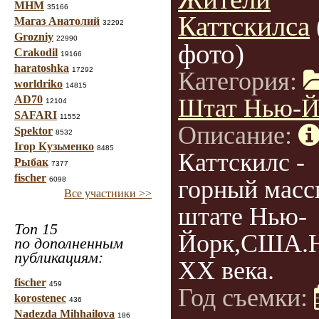
МНМ
35166
Каттскилса
Магаз Анатолий
32292
Grozniy
22990
фото)
Crakodil
19166
haratoshka
17292
Категория:
worldriko
14815
AD70
Штат Нью-Й
12104
SAFARI
11552
Описание:
Spektor
8532
Ігор Кузьменко
8485
Каттскилс -
Рыбак
7377
fischer
6098
горный масс
Все участники >>
штате Нью-
Топ 15
Йорк,США.Н
по дополненным
публикациям:
ХХ века.
fischer
459
Год съемки:
korostenec
436
Nadezda Mihhailova
186