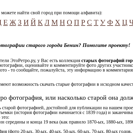
можете найти свой город при помощи алфавита):
Д
Е
Ж
З
И
Й
К
Л
М
Н
О
П
Р
С
Т
У
Ф
Х
Ц
отографии старого города Бенин? Помогите проекту!
ели ЭтоРетро.ру, у Вас есть коллекция
старых фотографий гор
отографии, оценивайте и комментируйте фото других участников
ото - то сообщайте, пожалуйста, эту информацию в комментариях
еют возможность скачать старые фотографии в исходном качеств
тро фотография, или насколько старой она дол
ь старой фотографией, достойной для публикации на нашем прое
ъемки (история фотографии начинается с 1839 года) и заканчивая
 это:
ин середины и конца 19 века (как правило 1870-ых, 1880-ых, 1890
ия (фото 20-ых, 30-ых, 40-ых, 50-ых, 60-ых, 70-ых, 80-ых годов,