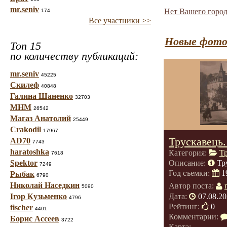
mr.seniv
Нет Вашего город
174
Все участники >>
Новые фото
Топ 15
по количеству публикаций:
mr.seniv
45225
Скилеф
40848
Галина Шаненко
32703
МНМ
26542
Магаз Анатолий
25449
Crakodil
17967
Трускавець
AD70
7743
haratoshka
Категория:
Т
7618
Spektor
Описание:
Тр
7249
Год съемки:
1
Рыбак
6790
Николай Наседкин
Автор поста:
5090
Дата:
07.08.20
Ігор Кузьменко
4796
Рейтинг:
0
fischer
4401
Комментарии:
Борис Ассеев
3722
Карта: -