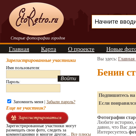
Старые фотографии городов
Главная
Карта
О проекте
Новые фот
Вы здесь:
Главная
Зарегистрированные участники
Имя пользователя:
Бенин с
Пароль:
Подпишитесь на 
Запомнить меня |
Забыли пароль?
Если понравился
Еще не участник?
Фотографии старо
Любите историю, 
Зарегистрированные участники могут
давно, что Вас да
размещать свои фото, следить за
Интересуетесь
фот
комментариями и многое другое...
Все плюсы