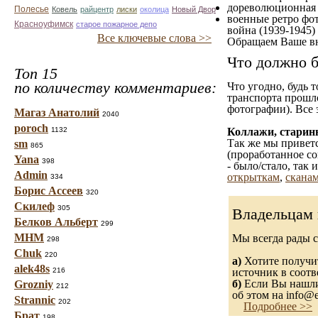
дореволюционная ф
Полесье
Ковель
райцентр
лиски
околица
Новый Двор
военные ретро фот
Красноуфимск
старое пожарное депо
война (1939-1945)
Все ключевые слова >>
Обращаем Ваше вн
Что должно б
Топ 15
по количеству комментариев:
Что угодно, будь 
транспорта прошл
фотографии). Все 
Магаз Анатолий
2040
poroch
1132
Коллажи, старин
Так же мы приветс
sm
865
(проработанное со
Yana
398
- было/стало, так
Admin
открыткам
,
сканам
334
Борис Ассеев
320
Скилеф
305
Владельцам 
Белков Альберт
299
МНМ
Мы всегда рады 
298
Chuk
220
а)
Хотите получит
alek48s
216
источник в соот
б)
Если Вы нашли 
Grozniy
212
об этом на info@e
Strannic
202
Подробнее >>
Брат
198