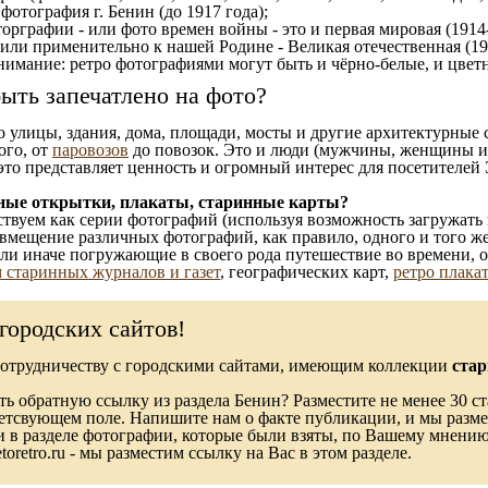
отография г. Бенин (до 1917 года);
орграфии - или фото времен войны - это и первая мировая (1914-
 или применительно к нашей Родине - Великая отечественная (1
имание: ретро фотографиями могут быть и чёрно-белые, и цветн
ыть запечатлено на фото?
то улицы, здания, дома, площади, мосты и другие архитектурные
ого, от
паровозов
до повозок. Это и люди (мужчины, женщины и д
это представляет ценность и огромный интерес для посетителей 
ные открытки, плакаты, старинные карты?
твуем как серии фотографий (используя возможность загружать 
вмещение различных фотографий, как правило, одного и того же
 или иначе погружающие в своего рода путешествие во времени, 
 старинных журналов и газет
, географических карт,
ретро плака
городских сайтов!
сотрудничеству с городскими сайтами, имеющим коллекции
стар
ь обратную ссылку из раздела Бенин? Разместите не менее 30 ст
ветсвующем поле. Напишите нам о факте публикации, и мы разме
в разделе фотографии, которые были взяты, по Вашему мнению, 
toretro.ru - мы разместим ссылку на Вас в этом разделе.