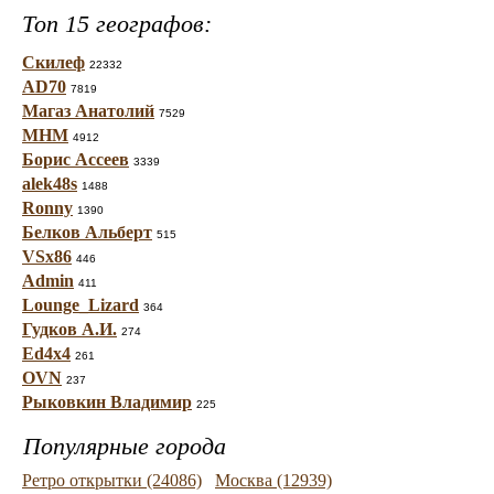
Топ 15 географов:
Скилеф
22332
AD70
7819
Магаз Анатолий
7529
МНМ
4912
Борис Ассеев
3339
alek48s
1488
Ronny
1390
Белков Альберт
515
VSx86
446
Admin
411
Lounge_Lizard
364
Гудков А.И.
274
Ed4x4
261
OVN
237
Рыковкин Владимир
225
Популярные города
Ретро открытки (24086)
Москва (12939)