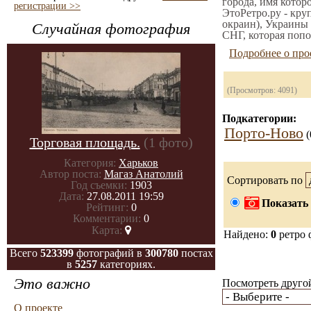
города, имя котор
регистрации >>
ЭтоРетро.ру - кру
окраин), Украины 
Случайная фотография
СНГ, которая попо
Подробнее о про
(Просмотров: 4091)
Подкатегории:
Порто-Ново
(
Торговая площадь.
(1 фото)
Категория:
Харьков
Автор поста:
Магаз Анатолий
Сортировать по
Год съемки:
1903
Дата:
27.08.2011 19:59
Показать 
Рейтинг:
0
Комментарии:
0
Карта:
Найдено:
0
ретро 
Всего
523399
фотографий в
300780
постах
в
5257
категориях.
Это важно
Посмотреть другой
О проекте