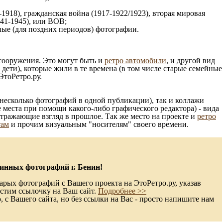
1918), гражданская война (1917-1922/1923), вторая мировая
941-1945), или ВОВ;
ые (для поздних периодов) фотографии.
 сооружения. Это могут быть и
ретро автомобили
, и другой вид
ети), которые жили в те времена (в том числе старые семейные
ЭтоРетро.ру.
несколько фотографий в одной публикации), так и коллажи
 места при помощи какого-либо графического редактора) - вида
отражающие взгляд в прошлое. Так же место на проекте и
ретро
там
и прочим визуальным "носителям" своего времени.
инных фотографий г. Бенин!
арых фотографий с Вашего проекта на ЭтоРетро.ру, указав
стим ссылочку на Ваш сайт.
Подробнее >>
с Вашего сайта, но без ссылки на Вас - просто напишите нам