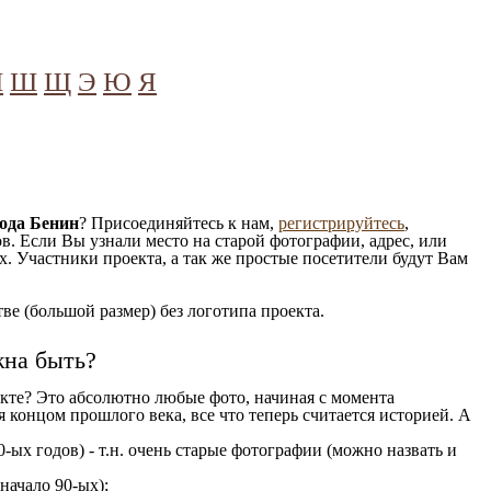
Ч
Ш
Щ
Э
Ю
Я
ода Бенин
? Присоединяйтесь к нам,
регистрируйтесь
,
. Если Вы узнали место на старой фотографии, адрес, или
. Участники проекта, а так же простые посетители будут Вам
е (большой размер) без логотипа проекта.
жна быть?
кте? Это абсолютно любые фото, начиная c момента
 концом прошлого века, все что теперь считается историей. А
-ых годов) - т.н. очень старые фотографии (можно назвать и
 начало 90-ых);