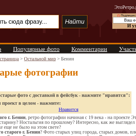
ЭтоРетро.
(!)
Подпишись
И у
о
Популярные фото
Комментарии
Участ
 страница
>
Остальной мир
> Бенин
тарые фотографии
старые фото с доставкой в фейсбук - нажмите "нравится":
 проект в целом - нажмите:
Нравится
го г. Бенин
, ретро фотографии начиная с 19 века - на проекте Э
старину? Ностальгия по прошлому? Интересно, как же выгляде
же еще не было на этом свете?
о старого г. Бенин
? Фото старых улиц города, старых домов, п