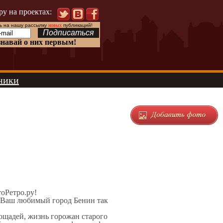
ру на проектах:
 на нашу рассылку
новых
публикаций!
знавай о них первым!
ники
тоРетро.ру!
л Ваш любимый город Бенин так
лощадей, жизнь горожан старого