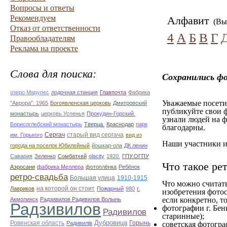
Вопросы и ответы
Рекомендуем
Алфавит
(Вы 
Отказ от ответственности
4
А
Б
В
Г
Правообладателям
Реклама на проекте
Слова для поиска:
Сохранились ф
озеро Марупес
лодочная станция
Главпочта
Фабрика
Уважаемые посетит
"Аврора". 1965
Богоявленская церковь
Дмитровский
публикуйте свои ф
монастырь
церковь Успенья
Прокудин-Горский.
узнали людей на ф
Борисоглебский монастырь
Тверца.
Краснодар
парк
благодарны.
Сергач
старый вид сергача
им. Горького
вид из
Наши участники им
города на поселок Юбилейный
йошкар-ола
ДК ленин
Савария
Зеленко
Сомбатхей
olacity
1920.
ГПУ.ОГПУ
Что такое ре
Аэросани
фабрика Меллера
фотоплёнка
Ребёнок
ретро-свадьба
Большая улица
1910-1915
Что можно считат
на которой он стоит
Лавриков
Пожарный
980
г.
изобретения фотос
если конкретно, то
Акмолинск
Радзивилов Радивилов Волынь
Радзивилов
фотографии г. Бен
Радивилов
старинные);
Дубровица
Ровенская область
Горынь
Радивилiв
советская фотограф