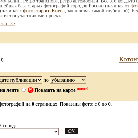
ому Бенин. Ретро транспорт, ретро автомобили. Все это когда-то
пнейшая база старых фотографий городов России (начиная от
фо
(начиная с
фото старого Киева
, заканчивая самой глубинкой), Бе
лняется участниками проекта.
екте >>
Котон
0)
по
новое!
на ленте
Показать на карте
фотографий на
0
страницах. Показаны фото: с 0 по 0.
 город: