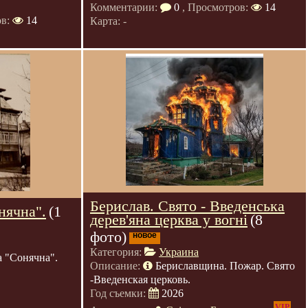
Комментарии:
0
, Просмотров:
14
ов:
14
Карта: -
Берислав. Свято - Введенська
нячна".
(1
дерев'яна церква у вогні
(8
фото)
новое
Категория:
Украина
а "Сонячна".
Описание:
Бериславщина. Пожар. Свято
-Введенская церковь.
Год съемки:
2026
VIP