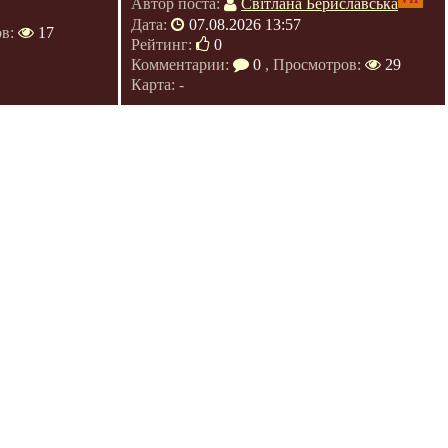
Автор поста:
Світлана Бериславська
Дата:
07.08.2026 13:57
ов:
17
Рейтинг:
0
Комментарии:
0
, Просмотров:
29
Карта: -