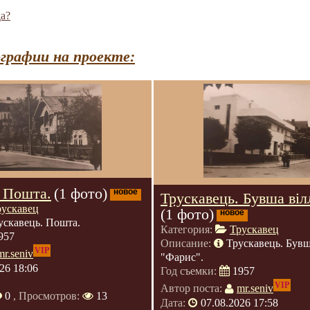
а?
графии на проекте:
. Пошта.
(1 фото)
новое
Трускавець. Бувша віл
рускавец
(1 фото)
новое
ускавець. Пошта.
Категория:
Трускавец
957
Описание:
Трускавець. Бувш
VIP
mr.seniv
"Фарис".
26 18:06
Год съемки:
1957
VIP
Автор поста:
mr.seniv
0
, Просмотров:
13
Дата:
07.08.2026 17:58