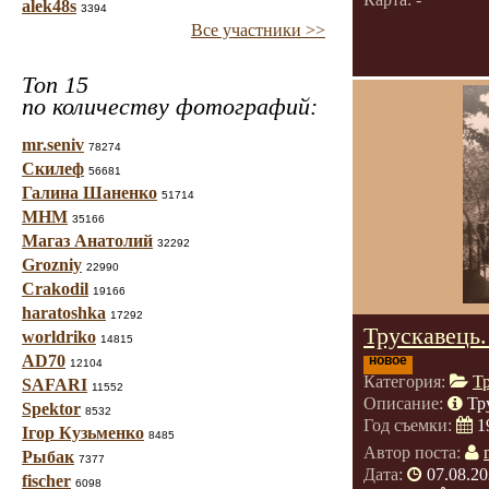
alek48s
3394
Все участники >>
Топ 15
по количеству фотографий:
mr.seniv
78274
Скилеф
56681
Галина Шаненко
51714
МНМ
35166
Магаз Анатолий
32292
Grozniy
22990
Crakodil
19166
haratoshka
17292
Трускавець.
worldriko
14815
AD70
новое
12104
Категория:
Т
SAFARI
11552
Описание:
Тр
Spektor
8532
Год съемки:
1
Ігор Кузьменко
8485
Автор поста:
Рыбак
7377
Дата:
07.08.20
fischer
6098