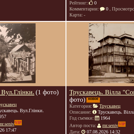
Рейтинг:
0
Комментарии:
0
, Просмотр
Карта: -
 Вул.Глінки.
(1 фото)
Трускавець. Вілла "Со
фото)
новое
рускавец
Категория:
Трускавец
ускавець. Вул.Глінки.
Описание:
Трускавець. Вілл
957
Год съемки:
1964
VIP
mr.seniv
VIP
Автор поста:
mr.seniv
26 17:47
Дата:
07.08.2026 14:32