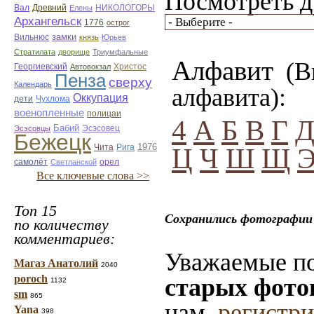
Посмотреть д
Вал
Древний
НИКОЛОГОРЫ
Елены
Архангельск
1776
острог
замки
Вильнюс
князь
Юрьев
Стратилата
дворище
Триумфальные
Алфавит
(Вы
Георгиевский
Автовокзал
Христос
Пенза
сверху
Календарь
алфавита):
Оккупация
дети
Чухлома
военопленные
полицаи
4
А
Б
В
Г
Бабий
Эсэсовец
Эсэсовцы
Бежецк
1976
Чита
Рига
Ц
Ч
Ш
Щ
орел
самолёт
Светланской
Все ключевые слова >>
Топ 15
Сохранились фотографии 
по количеству
комментариев:
Уважаемые по
Магаз Анатолий
2040
poroch
старых фото
1132
sm
865
нам,
регистр
Yana
398