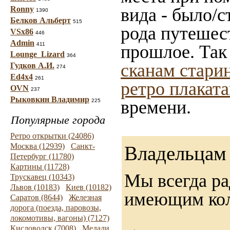
Ronny
вида - было/с
1390
Белков Альберт
515
рода путешес
VSx86
446
Admin
411
прошлое. Так
Lounge_Lizard
364
сканам стари
Гудков А.И.
274
Ed4x4
261
ретро плакат
OVN
237
Рыковкин Владимир
времени.
225
Популярные города
Ретро открытки (24086)
Москва (12939)
Санкт-
Владельцам 
Петербург (11780)
Картины (11728)
Мы всегда ра
Трускавец (10343)
Львов (10183)
Киев (10182)
имеющим ко
Саратов (8644)
Железная
дорога (поезда, паровозы,
локомотивы, вагоны) (7127)
Кисловодск (7008)
Медали,