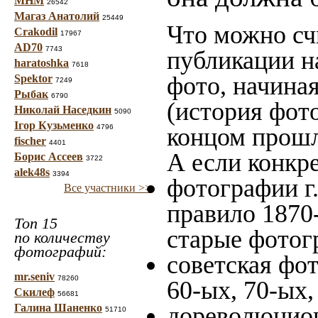
МНМ
26542
Магаз Анатолий
25449
Что можно сч
Crakodil
17967
AD70
7743
публикации н
haratoshka
7618
фото, начина
Spektor
7249
Рыбак
6790
(история фото
Николай Наседкин
5090
Ігор Кузьменко
4796
концом прошло
fischer
4401
А если конкре
Борис Ассеев
3722
alek48s
3394
фотографии г.
Все участники >>
правило 1870-
Топ 15
старые фотог
по количеству
фотографий:
советская фот
mr.seniv
78260
60-ых, 70-ых,
Скилеф
56681
Галина Шаненко
дореволюционн
51710