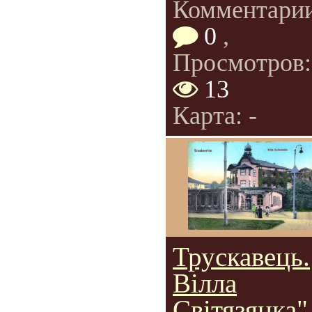
Комментарии
0
,
Просмотров:
13
Карта: -
Трускавець.
Вілла
Світязянка"