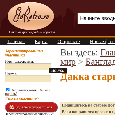
Старые фотографии городов
Главная
Карта
О проекте
Новые фот
Вы здесь:
Гла
Зарегистрированные
участники
мир
>
Бангла
Имя пользователя:
Дакка стар
Пароль:
Запомнить меня |
Забыли
пароль?
Еще не участник?
Подпишитесь на старые фото
Если понравился проект в ц
Зарегистрированные участники