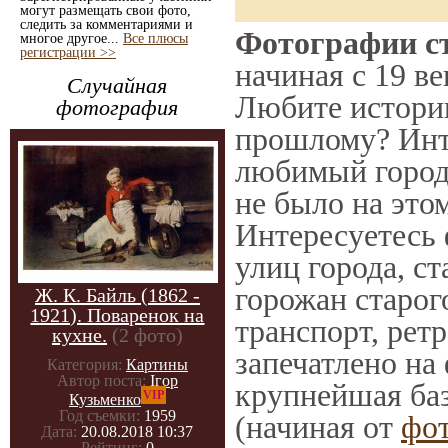
могут размещать свои фото,
следить за комментариями и
Фотографии ст
многое другое...
Все плюсы
регистрации >>
начиная с 19 ве
Случайная
Любите историю
фотография
прошлому? Инт
любимый город 
не было на этом
Интересуетесь
улиц города, с
горожан старог
Ж. К. Байль (1862 -
1921). Поваренок на
транспорт, ретр
кухне.
(2 фото)
запечатлено на
Категория:
Картины
Автор поста:
Ігор
крупнейшая баз
VIP
Кузьменко
Год съемки:
1959
(начиная от
фо
Дата:
20.08.2018 10:37
Рейтинг:
0