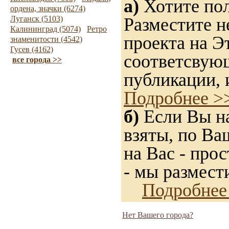
а)
Хотите пол
ордена, значки (6274)
Луганск (5103)
Разместите н
Калининград (5074)
Ретро
проекта на Э
знаменитости (4542)
Гусев (4162)
соответсвую
все города >>
публикации, 
Подробнее >
б)
Если Вы на
взяты, по Ва
на Вас - прос
- мы размест
Подробнее
Нет Вашего города?