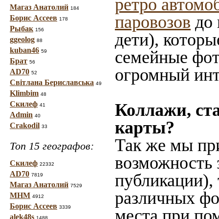
ретро автомо
Магаз Анатолий
184
паровозов
до 
Борис Ассеев
178
Рыбак
156
дети), которы
ggeolog
88
kuban46
семейные фот
59
Брат
56
огромный инт
AD70
52
Світлана Бериславська
49
Klimbim
48
Скилеф
Коллажи, ст
41
Admin
40
карты?
Crakodil
33
Так же мы пр
Топ 15 географов:
возможность 
Скилеф
22332
AD70
публикации),
7819
Магаз Анатолий
7529
различных фот
МНМ
4912
Борис Ассеев
3339
места при по
alek48s
1488