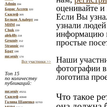
Admin
334
оценивайте и
Борис Ассеев
320
Если Вы узна
Скилеф
305
Белков Альберт
299
узнали людей 
МНМ
298
Chuk
220
информацию в
alek48s
216
простые посе
Grozniy
212
Strannic
202
Брат
198
mr.seniv
Наши участни
174
Все участники >>
фотографии в
Топ 15
логотипа прое
по количеству
публикаций:
mr.seniv
45211
Что такое ре
Скилеф
40848
Галина Шаненко
она должна 
32703