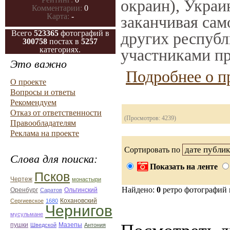
окраин), Украи
Комментарии:
0
Карта:
-
заканчивая само
Всего
523365
фотографий в
других республ
300758
постах в
5257
категориях.
участниками пр
Это важно
Подробнее о п
О проекте
Вопросы и ответы
Рекомендуем
Отказ от ответственности
(Просмотров: 4239)
Правообладателям
Реклама на проекте
Сортировать по
Слова для поиска:
Показать на ленте
Псков
Чертеж
монастыри
Найдено:
0
ретро фотографий
Оренбург
Саратов
Ольгинский
Кохановский
Сергиевское
1680
Чернигов
мусульмане
Мазепы
пушки
Шведской
Антония