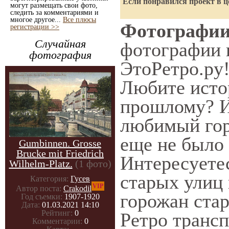
Если понравился проект в ц
могут размещать свои фото,
следить за комментариями и
многое другое...
Все плюсы
Фотографии 
регистрации >>
Случайная
фотографии н
фотография
ЭтоРетро.ру
Любите исто
прошлому? И
любимый гор
еще не было 
Gumbinnen. Grosse
Brucke mit Friedrich
Интересуете
Wilhelm-Platz.
(1 фото)
старых улиц 
Категория:
Гусев
VIP
Автор поста:
Crakodil
горожан стар
Год съемки:
1907-1920
Дата:
01.03.2021 14:10
Рейтинг:
0
Ретро трансп
Комментарии:
0