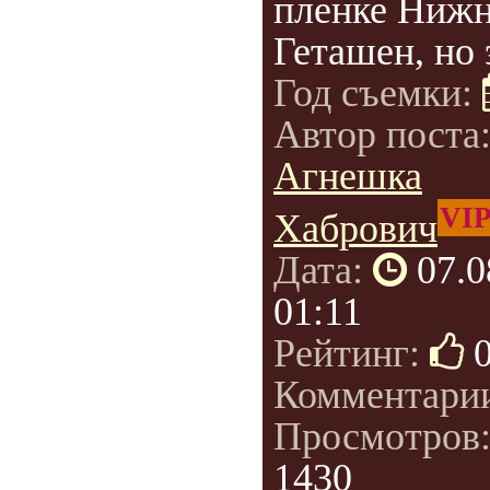
пленке Ниж
Геташен, но э
Год съемки:
Автор поста
Агнешка
VI
Хабрович
Дата:
07.0
01:11
Рейтинг:
Комментари
Просмотров
1430