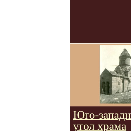
Юго-запад
угол храма