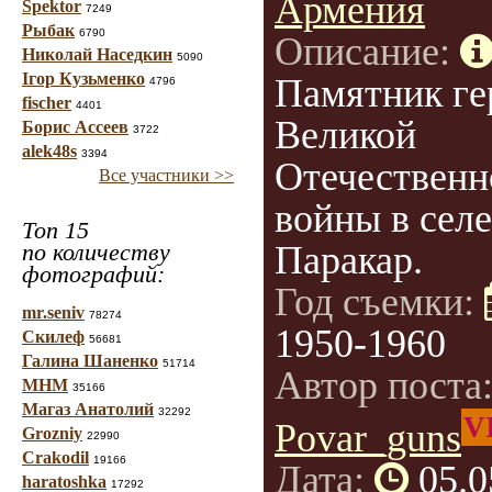
Армения
Spektor
7249
Рыбак
6790
Описание:
Николай Наседкин
5090
Ігор Кузьменко
Памятник ге
4796
fischer
4401
Великой
Борис Ассеев
3722
alek48s
3394
Отечественн
Все участники >>
войны в селе
Топ 15
по количеству
Паракар.
фотографий:
Год съемки:
mr.seniv
78274
1950-1960
Скилеф
56681
Галина Шаненко
51714
Автор поста
МНМ
35166
Магаз Анатолий
32292
V
Povar_guns
Grozniy
22990
Crakodil
19166
Дата:
05.0
haratoshka
17292