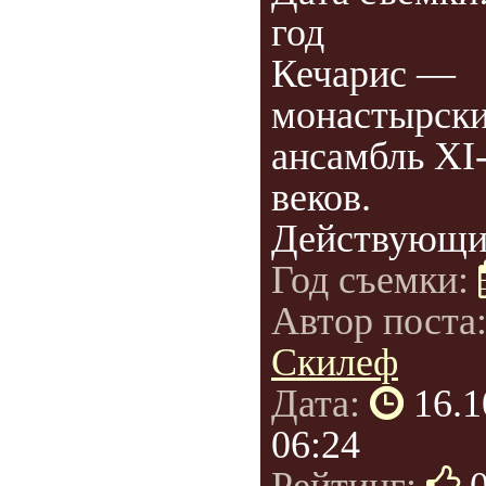
год
Кечарис —
монастырск
ансамбль XI-
веков.
Действующий
Год съемки:
Автор поста
Скилеф
Дата:
16.1
06:24