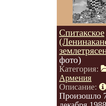
Спитакское
(Ленинакан
землетрясе
фото)
Категория:
Армения
Описание:
Произошло 
декабря 1988