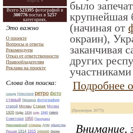
Карта:
-
было запечат
Всего
523395
фотографий в
крупнейшая 
300776
постах в
5257
категориях.
(начиная от
Это важно
окраин), Укр
О проекте
Вопросы и ответы
заканчивая с
Рекомендуем
Отказ от ответственности
других респу
Правообладателям
Реклама на проекте
участниками 
Слова для поиска:
Подробнее о
ретро
фото
Николаев
города
старый
фотография
Украина
Старая
Москва
старой
Москвы
(Просмотров: 26775)
1920
годы
сквер
1934
году
1940
1950
Советская
Панорама
Внимание, з
дом
Николаевской
стороны
общества
1914
1915
здание
Россия
биржи