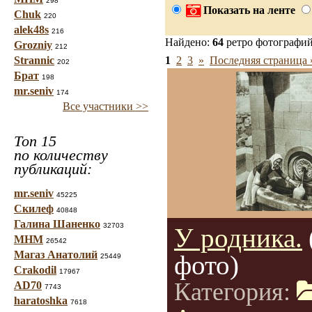
298
Показать на ленте
Chuk
220
alek48s
216
Найдено:
64
ретро фотографи
Grozniy
212
Strannic
1
2
3
»
Последняя страница 
202
Брат
198
mr.seniv
174
Все участники >>
Топ 15
по количеству
публикаций:
mr.seniv
45225
Скилеф
40848
Галина Шаненко
32703
У родника.
МНМ
26542
Магаз Анатолий
фото)
25449
Crakodil
17967
Категория:
AD70
7743
haratoshka
7618