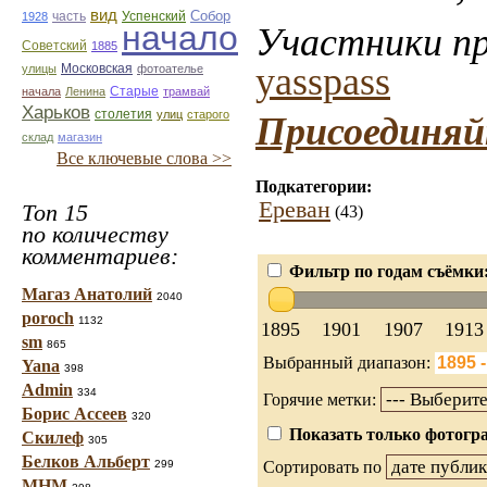
вид
Собор
Успенский
1928
часть
начало
Участники пр
Советский
1885
yasspass
улицы
Московская
фотоателье
Старые
начала
Ленина
трамвай
Харьков
столетия
улиц
старого
Присоединяй
склад
магазин
Все ключевые слова >>
Подкатегории:
Ереван
Топ 15
(43)
по количеству
комментариев:
Фильтр по годам съёмки
Магаз Анатолий
2040
poroch
1132
1895
1901
1907
1913
sm
865
Выбранный диапазон:
Yana
398
Admin
334
Горячие метки:
Борис Ассеев
320
Показать только фотогра
Скилеф
305
Белков Альберт
299
Сортировать по
МНМ