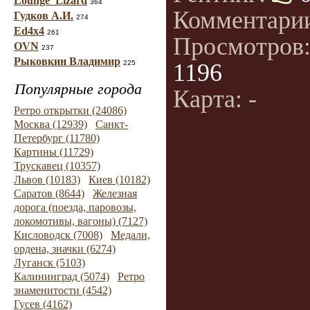
Lounge_Lizard
364
Комментари
Гудков А.И.
274
Ed4x4
261
Просмотров
OVN
237
Рыковкин Владимир
225
1196
Популярные города
Карта: -
Ретро открытки (24086)
Москва (12939)
Санкт-
Петербург (11780)
Картины (11729)
Трускавец (10357)
Львов (10183)
Киев (10182)
Саратов (8644)
Железная
дорога (поезда, паровозы,
локомотивы, вагоны) (7127)
Кисловодск (7008)
Медали,
ордена, значки (6274)
Луганск (5103)
Калининград (5074)
Ретро
знаменитости (4542)
Гусев (4162)