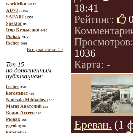
worldriko
18:41
14815
AD70
12104
Рейтинг:
SAFARI
11552
Spektor
8532
Комментари
Ігор Кузьменко
8485
Рыбак
7377
Просмотров
fischer
6098
Все участники >>
1036
Карта: -
Топ 15
по дополненным
публикациям:
fischer
459
korostenec
436
Nadezda Mihhailova
186
Магаз Анатолий
184
Борис Ассеев
178
Рыбак
156
Ереван.
(1 
ggeolog
88
kuban46
59