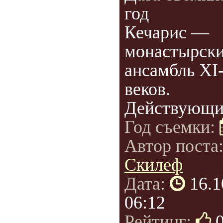
год
Кечарис —
монастырск
ансамбль XI-
веков.
Действующий
Год съемки:
Автор поста
Скилеф
Дата:
16.1
06:12
Рейтинг: