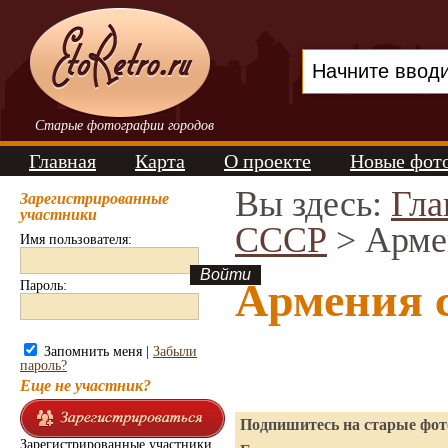
Старые фотографии городов
Главная
Карта
О проекте
Новые фот
Вы здесь:
Гла
Зарегистрированные
участники
СССР
> Арме
Имя пользователя:
Армения 
Пароль:
Запомнить меня |
Забыли
пароль?
Еще не участник?
Подпишитесь на старые фото
Зарегистрированные участники