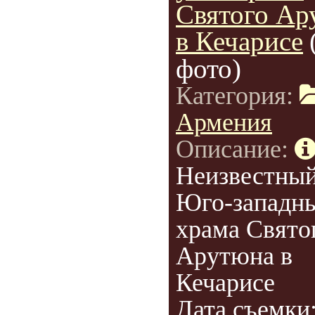
Святого Ар
в Кечарисе
фото)
Категория:
Армения
Описание:
Неизвестный
Юго-западны
храма Свято
Арутюна в
Кечарисе
Дата съемки