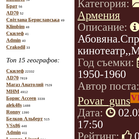
Категория:
Брат
56
Армения
AD70
52
Світлана Бериславська
49
Описание:
Klimbim
48
Скилеф
41
Абовяна.Спр
Admin
40
Crakodil
кинотеатр,,М
33
Топ 15 географов:
Год съемки:
1950-1960
Скилеф
22332
AD70
7819
Автор поста
Магаз Анатолий
7529
МНМ
4912
V
Povar_guns
Борис Ассеев
3339
alek48s
1488
Дата:
02.0
Ronny
1390
Белков Альберт
515
17:50
VSx86
446
Admin
Рейтинг:
411