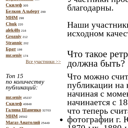
Скилеф
благодарны.
305
Белков Альберт
299
МНМ
298
Наши участники
Chuk
220
alek48s
исходном качес
216
Grozniy
212
Strannic
202
Брат
198
Что такое рет
mr.seniv
174
должна быть?
Все участники >>
Что можно счит
Топ 15
по количеству
публикации на 
публикаций:
начиная c моме
mr.seniv
45237
начинается с 18
Скилеф
40848
что теперь счит
Галина Шаненко
32703
МНМ
фотографии г. 
26542
Магаз Анатолий
25449
1870-ых, 1880-ы