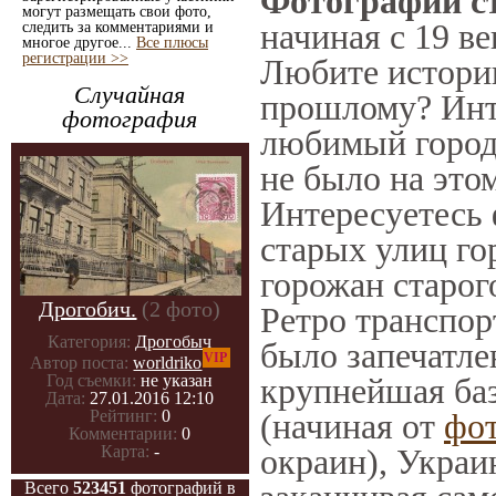
Фотографии с
могут размещать свои фото,
начиная с 19 ве
следить за комментариями и
многое другое...
Все плюсы
регистрации >>
Любите историю
Случайная
прошлому? Инт
фотография
любимый город
не было на этом
Интересуетесь
старых улиц го
горожан старог
Дрогобич.
(2 фото)
Ретро транспорт
Категория:
Дрогобыч
было запечатле
VIP
Автор поста:
worldriko
крупнейшая баз
Год съемки:
не указан
Дата:
27.01.2016 12:10
(начиная от
фо
Рейтинг:
0
Комментарии:
0
окраин), Украи
Карта:
-
Всего
523451
фотографий в