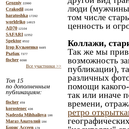
Grozniy
22990
люди (мужчины,
Crakodil
19166
том числе стар
haratoshka
17292
worldriko
14815
ценность и огр
AD70
12104
SAFARI
11552
Коллажи, стар
Spektor
8532
Ігор Кузьменко
8485
Так же мы прив
Рыбак
7377
возможность за
fischer
6098
Все участники >>
публикации), т
различных фото
Топ 15
помощи какого-л
по дополненным
публикациям:
так или иначе 
времени, отраж
fischer
459
korostenec
ретро открытк
436
Nadezda Mihhailova
186
географических
Магаз Анатолий
184
Борис Ассеев
178