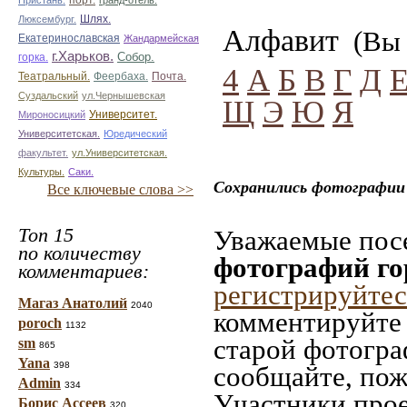
Пристань.
порт.
гранд-отель.
Люксембург.
Шлях.
Алфавит
(Вы 
Екатеринославская
Жандармейская
г.Харьков.
Собор.
горка.
4
А
Б
В
Г
Д
Театральный.
Почта.
Феербаха.
Суздальский
ул.Чернышевская
Щ
Э
Ю
Я
Университет.
Мироносицкий
Университетская.
Юредический
факультет.
ул.Университетская.
Культуры.
Саки.
Сохранились фотографии
Все ключевые слова >>
Топ 15
Уважаемые посе
по количеству
фотографий г
комментариев:
регистрируйтес
Магаз Анатолий
2040
комментируйте 
poroch
1132
старой фотограф
sm
865
Yana
398
сообщайте, пож
Admin
334
Участники прое
Борис Ассеев
320