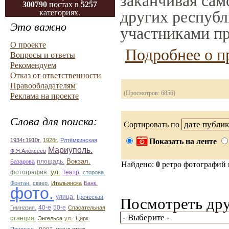
заканчивая само
300790
постах в
5257
других республ
категориях.
Это важно
участниками пр
О проекте
Подробнее о п
Вопросы и ответы
Рекомендуем
Отказ от ответственности
Правообладателям
(Просмотров: 6856)
Реклама на проекте
Слова для поиска:
Сортировать по
1934г.1910г.
1928г.
Рлтёмкинская
Показать на ленте
Мариуполь.
Ф.Я.Алексеев
площадь.
Вокзал.
Базарова
Найдено:
0
ретро фотографий
ул.
фотография.
Театр.
сторона.
Фонтан.
сквер.
Итальянска
Банк.
фото.
улица.
Греческая
Посмотреть дру
50-е
Гимназия.
40-е
Спасательная
станция.
Энгельса
ул..
Цирк.