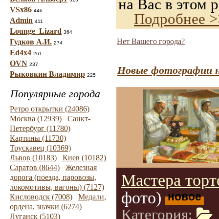
на Вас в этом р
VSx86
446
Подробнее >
Admin
411
Lounge_Lizard
364
Нет Вашего города?
Гудков А.И.
274
Ed4x4
261
OVN
237
Новые фотографии н
Рыковкин Владимир
225
Популярные города
Ретро открытки (24086)
Москва (12939)
Санкт-
Петербург (11780)
Картины (11730)
Трускавец (10369)
Львов (10183)
Киев (10182)
Саратов (8644)
Железная
Мастера торт
дорога (поезда, паровозы,
локомотивы, вагоны) (7127)
фото)
новое
Кисловодск (7008)
Медали,
ордена, значки (6274)
Категория:
Луганск (5103)