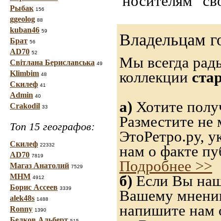
"носителям" св
Рыбак
156
ggeolog
88
kuban46
59
Владельцам г
Брат
56
AD70
52
Мы всегда рад
Світлана Бериславська
49
коллекции
ста
Klimbim
48
Скилеф
41
Admin
40
а)
Хотите полу
Crakodil
33
Разместите не 
Топ 15 географов:
ЭтоРетро.ру, 
Скилеф
22332
нам о факте пу
AD70
7819
Подробнее >>
Магаз Анатолий
7529
МНМ
б)
Если Вы нашл
4912
Борис Ассеев
3339
Вашему мнению,
alek48s
1488
напишите нам о
Ronny
1390
Белков Альберт
515