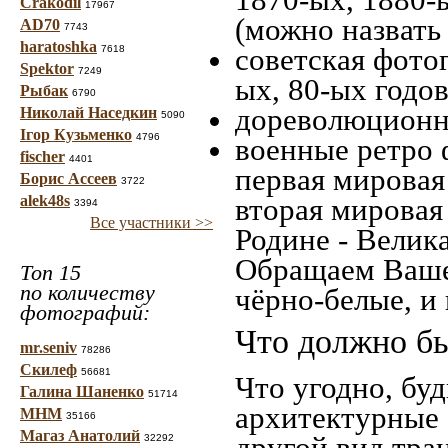
Crakodil
17967
(можно назвать
AD70
7743
haratoshka
советская фотог
7618
Spektor
7249
ых, 80-ых годов
Рыбак
6790
дореволюционна
Николай Наседкин
5090
Ігор Кузьменко
4796
военные ретро 
fischer
4401
первая мировая 
Борис Ассеев
3722
alek48s
вторая мировая
3394
Все участники >>
Родине - Велик
Обращаем Ваше
Топ 15
по количеству
чёрно-белые, и
фотографий:
Что должно бы
mr.seniv
78286
Скилеф
56681
Что угодно, буд
Галина Шаненко
51714
архитектурные 
МНМ
35166
Магаз Анатолий
другой вид тра
32292