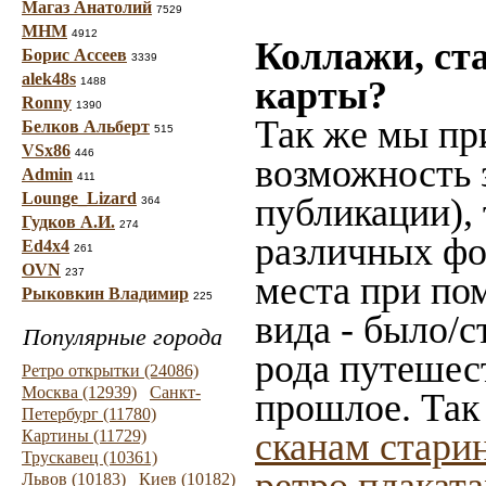
Магаз Анатолий
7529
МНМ
4912
Коллажи, ст
Борис Ассеев
3339
alek48s
карты?
1488
Ronny
1390
Так же мы пр
Белков Альберт
515
VSx86
446
возможность 
Admin
411
Lounge_Lizard
публикации),
364
Гудков А.И.
274
различных фот
Ed4x4
261
OVN
237
места при по
Рыковкин Владимир
225
вида - было/с
Популярные города
рода путешес
Ретро открытки (24086)
Москва (12939)
Санкт-
прошлое. Так
Петербург (11780)
сканам стари
Картины (11729)
Трускавец (10361)
Львов (10183)
Киев (10182)