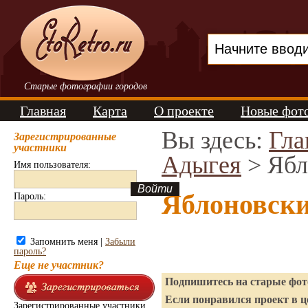
Старые фотографии городов
Главная
Карта
О проекте
Новые фот
Вы здесь:
Гла
Зарегистрированные
участники
Адыгея
> Ябл
Имя пользователя:
Яблоновски
Пароль:
Запомнить меня |
Забыли
пароль?
Еще не участник?
Подпишитесь на старые фото
Если понравился проект в ц
Зарегистрированные участники