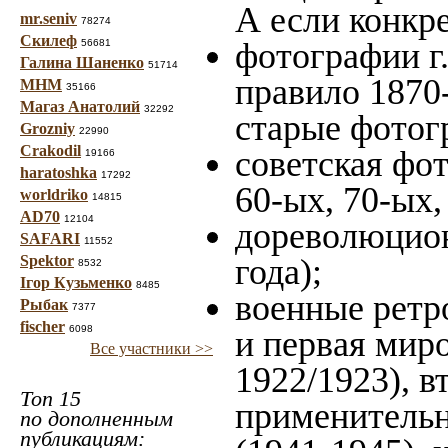
А если конкре
mr.seniv
78274
Скилеф
фотографии г.
56681
Галина Шаненко
51714
правило 1870-
МНМ
35166
Магаз Анатолий
32292
старые фотог
Grozniy
22990
Crakodil
советская фот
19166
haratoshka
17292
60-ых, 70-ых,
worldriko
14815
AD70
12104
дореволюцион
SAFARI
11552
Spektor
года);
8532
Ігор Кузьменко
8485
военные ретр
Рыбак
7377
fischer
6098
и первая миро
Все участники >>
1922/1923), в
Топ 15
применительн
по дополненным
публикациям: