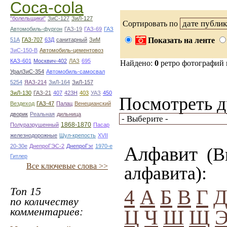
Coca-cola
"болельщики"
ЗиС-127
ЗиЛ-127
Сортировать по
Автомобиль-фургон
ГАЗ-19
ГАЗ-69
ГАЗ
Показать на ленте
51А
ГАЗ-707
63Д
санитарный
ЗиМ
ЗиС-150-В
Автомобиль-цементовоз
КАЗ-601
Москвич-402
ЛАЗ
695
Найдено:
0
ретро фотографий
УралЗиС-354
Автомобиль-самосвал
5254
ЯАЗ-214
ЗиЛ-164
ЗиЛ-157
ЗиЛ-130
ГАЗ-21
407
423Н
403
УАЗ
450
Посмотреть д
Вездеход
ГАЗ-47
Палац
Венецианский
дворик
Реальная
дильница
1868-1870
Полуразрушенный
Пасар
железнодорожные
Шул-крепость
ХVII
20-30е
ДнепроГЭС-2
ДнепроГэг
1970-е
Алфавит
(Вы
Гитлер
Все ключевые слова >>
алфавита):
Топ 15
4
А
Б
В
Г
по количеству
комментариев:
Ц
Ч
Ш
Щ