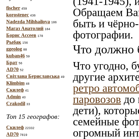
(1941-1945),
fischer
Обращаем Ваш
459
korostenec
436
быть и чёрно-
Nadezda Mihhailova
186
Магаз Анатолий
184
фотографии.
Борис Ассеев
178
Рыбак
156
Что должно 
ggeolog
88
kuban46
59
Что угодно, б
Брат
56
AD70
52
другие архит
Світлана Бериславська
49
Klimbim
48
ретро автомо
Скилеф
41
паровозов
до 
Admin
40
Crakodil
33
дети), которы
Топ 15 географов:
семейные фот
Скилеф
22332
огромный инт
AD70
7819