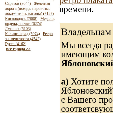
ретро плакат
Саратов (8644)
Железная
времени.
дорога (поезда, паровозы,
локомотивы, вагоны) (7127)
Кисловодск (7008)
Медали,
ордена, значки (6274)
Владельцам 
Луганск (5103)
Калининград (5074)
Ретро
знаменитости (4542)
Мы всегда ра
Гусев (4162)
все города >>
имеющим ко
Яблоновски
а)
Хотите пол
Яблоновский?
с Вашего про
соответсвую