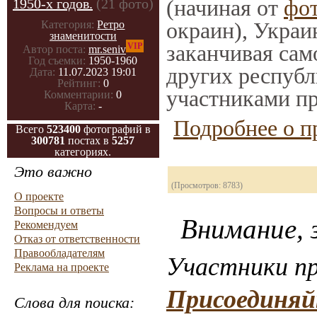
(начиная от
фо
1950-х годов.
(21 фото)
окраин), Украи
Категория:
Ретро
знаменитости
заканчивая само
VIP
Автор поста:
mr.seniv
Год съемки:
1950-1960
других республ
Дата:
11.07.2023 19:01
Рейтинг:
0
участниками пр
Комментарии:
0
Карта:
-
Подробнее о п
Всего
523400
фотографий в
300781
постах в
5257
категориях.
Это важно
(Просмотров: 8783)
О проекте
Вопросы и ответы
Внимание, з
Рекомендуем
Отказ от ответственности
Правообладателям
Участники пр
Реклама на проекте
Присоединяй
Слова для поиска: