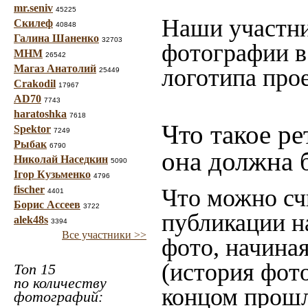
mr.seniv
45225
Наши участни
Скилеф
40848
Галина Шаненко
32703
фотографии в
МНМ
26542
Магаз Анатолий
логотипа прое
25449
Crakodil
17967
AD70
7743
haratoshka
7618
Что такое ре
Spektor
7249
Рыбак
6790
она должна 
Николай Наседкин
5090
Ігор Кузьменко
4796
fischer
Что можно сч
4401
Борис Ассеев
3722
публикации н
alek48s
3394
Все участники >>
фото, начина
(история фото
Топ 15
по количеству
концом прошло
фотографий: