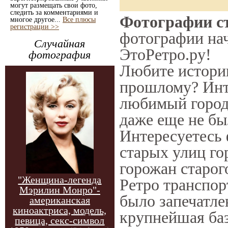
могут размещать свои фото,
следить за комментариями и
Фотографии ст
многое другое...
Все плюсы
регистрации >>
фотографии нач
Случайная
ЭтоРетро.ру!
фотография
Любите историю
прошлому? Инт
любимый город 
даже еще не бы
Интересуетесь
старых улиц го
горожан старог
"Женщина-легенда
Ретро транспорт
Мэрилин Монро"-
было запечатле
американская
киноактриса, модель,
крупнейшая баз
певица, секс-символ