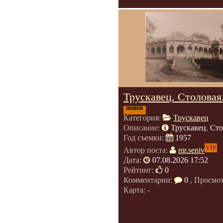
Трускавец. Столовая
новое
Категория:
Трускавец
Описание:
Трускавец. Сто
Год съемки:
1957
VIP
Автор поста:
mr.seniv
Дата:
07.08.2026 17:52
Рейтинг:
0
Комментарии:
0
, Просмо
Карта: -