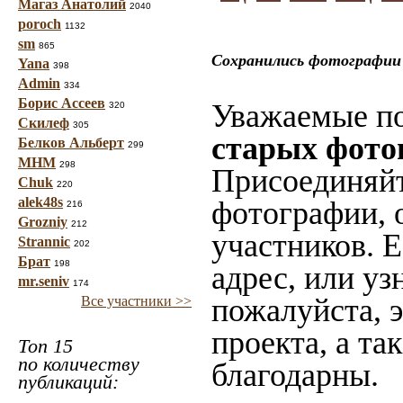
Магаз Анатолий
2040
poroch
1132
sm
865
Сохранились фотографии 
Yana
398
Admin
334
Борис Ассеев
Уважаемые по
320
Скилеф
305
старых фото
Белков Альберт
299
МНМ
298
Присоединяйт
Chuk
220
alek48s
фотографии, 
216
Grozniy
212
участников. 
Strannic
202
Брат
198
адрес, или уз
mr.seniv
174
пожалуйста, 
Все участники >>
проекта, а та
Топ 15
по количеству
благодарны.
публикаций: