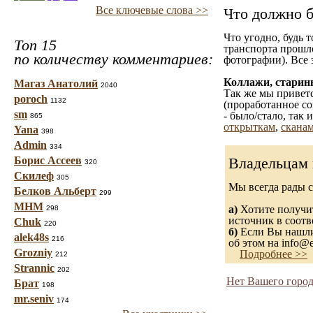
Все ключевые слова >>
Что должно б
Что угодно, будь 
Топ 15
транспорта прошл
по количеству комментариев:
фотографии). Все 
Коллажи, старин
Магаз Анатолий
2040
Так же мы приветс
poroch
1132
(проработанное со
sm
- было/стало, так
865
открыткам
,
сканам
Yana
398
Admin
334
Борис Ассеев
Владельцам 
320
Скилеф
305
Мы всегда рады 
Белков Альберт
299
МНМ
а)
Хотите получит
298
источник в соот
Chuk
220
б)
Если Вы нашли 
alek48s
216
об этом на info@e
Grozniy
Подробнее >>
212
Strannic
202
Нет Вашего город
Брат
198
mr.seniv
174