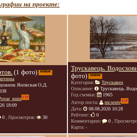
графии на проекте:
Трускавець. Водосхов
тов.
(1 фото)
новое
фото)
новое
артины
Категория:
Трускавец
дожник Яновская О.Д.
Описание:
Трускавець. Вод
938
Год съемки:
1965
VIP
Povar_guns
VIP
Автор поста:
mr.seniv
26 18:09
Дата:
08.08.2026 10:28
Рейтинг:
0
0
, Просмотров:
30
Комментарии:
0
, Просмотр
Карта: -