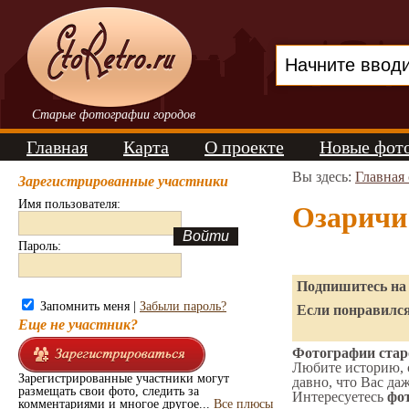
Старые фотографии городов
Главная
Карта
О проекте
Новые фот
Вы здесь:
Главная
Зарегистрированные участники
Имя пользователя:
Озаричи
Пароль:
Подпишитесь на 
Запомнить меня |
Забыли пароль?
Если понравился
Еще не участник?
Фотографии старо
Любите историю, 
Зарегистрированные участники могут
давно, что Вас да
размещать свои фото, следить за
Интересуетесь
фот
комментариями и многое другое...
Все плюсы