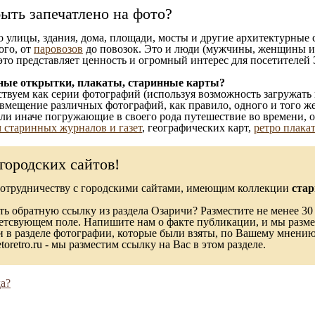
ыть запечатлено на фото?
то улицы, здания, дома, площади, мосты и другие архитектурные
ого, от
паровозов
до повозок. Это и люди (мужчины, женщины и д
это представляет ценность и огромный интерес для посетителей 
ные открытки, плакаты, старинные карты?
твуем как серии фотографий (используя возможность загружать 
вмещение различных фотографий, как правило, одного и того же
 или иначе погружающие в своего рода путешествие во времени, 
 старинных журналов и газет
, географических карт,
ретро плака
городских сайтов!
сотрудничеству с городскими сайтами, имеющим коллекции
стар
ь обратную ссылку из раздела Озаричи? Разместите не менее 30 
ветсвующем поле. Напишите нам о факте публикации, и мы разме
в разделе фотографии, которые были взяты, по Вашему мнению, 
toretro.ru - мы разместим ссылку на Вас в этом разделе.
а?