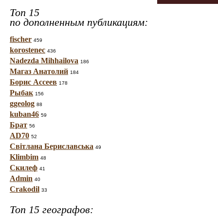
Топ 15
по дополненным публикациям:
fischer
459
korostenec
436
Nadezda Mihhailova
186
Магаз Анатолий
184
Борис Ассеев
178
Рыбак
156
ggeolog
88
kuban46
59
Брат
56
AD70
52
Світлана Бериславська
49
Klimbim
48
Скилеф
41
Admin
40
Crakodil
33
Топ 15 географов: