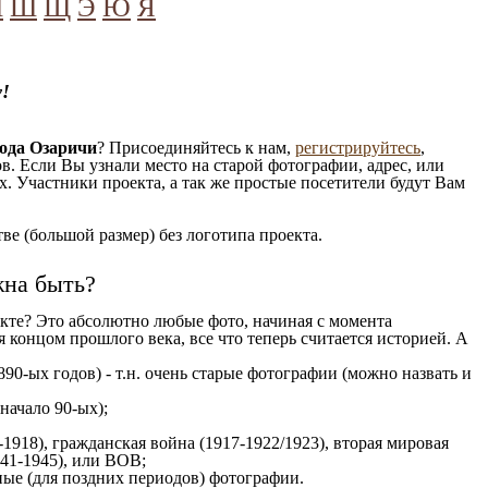
Ч
Ш
Щ
Э
Ю
Я
!
ода Озаричи
? Присоединяйтесь к нам,
регистрируйтесь
,
. Если Вы узнали место на старой фотографии, адрес, или
. Участники проекта, а так же простые посетители будут Вам
е (большой размер) без логотипа проекта.
жна быть?
кте? Это абсолютно любые фото, начиная c момента
 концом прошлого века, все что теперь считается историей. А
890-ых годов) - т.н. очень старые фотографии (можно назвать и
 начало 90-ых);
1918), гражданская война (1917-1922/1923), вторая мировая
941-1945), или ВОВ;
ые (для поздних периодов) фотографии.