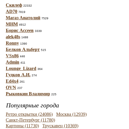
Скилеф
22332
AD70
7819
Магаз Анатолий
7529
МНМ
4912
Борис Ассеев
3339
alek48s
1488
Ronny
1390
Белков Альберт
515
VSx86
446
Admin
411
Lounge_Lizard
364
Гудков А.И.
274
Ed4x4
261
OVN
237
Рыковкин Владимир
225
Популярные города
Ретро открытки (24086)
Москва (12939)
Санкт-Петербург (11780)
Картины (11730)
Трускавец (10369)