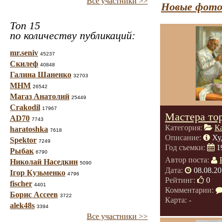
Все участники >>
Новые фото
Топ 15
по количеству публикаций:
mr.seniv
45237
Скилеф
40848
Галина Шаненко
32703
МНМ
26542
Магаз Анатолий
25449
Crakodil
17967
Мастера тор
AD70
7743
Категория:
К
haratoshka
7618
Описание:
Ху
Spektor
7249
Год съемки:
1
Рыбак
6790
Автор поста:
Николай Наседкин
5090
Дата:
08.08.20
Ігор Кузьменко
4796
Рейтинг:
0
fischer
4401
Комментарии:
Борис Ассеев
3722
Карта: -
alek48s
3394
Все участники >>