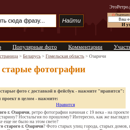
ЭтоРетро.
(!)
Подпишись
И у
о
Популярные фото
Комментарии
Участ
 страница
>
Беларусь
>
Гомельская область
> Озаричи
 старые фотографии
старые фото с доставкой в фейсбук - нажмите "нравится":
 проект в целом - нажмите:
Нравится
го г. Озаричи
, ретро фотографии начиная с 19 века - на проекте
старину? Ностальгия по прошлому? Интересно, как же выгляде
же еще не было на этом свете?
о старого г. Озаричи
? Фото старых улиц города, старых домов,