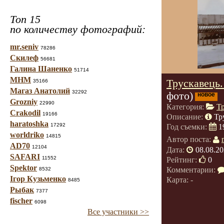
Топ 15
по количеству фотографий:
mr.seniv
78286
Скилеф
56681
Галина Шаненко
51714
МНМ
Трускавець.
35166
Магаз Анатолий
32292
фото)
новое
Grozniy
22990
Категория:
Т
Crakodil
19166
Описание:
Тр
haratoshka
17292
Год съемки:
1
worldriko
14815
Автор поста:
AD70
12104
Дата:
08.08.20
SAFARI
11552
Рейтинг:
0
Spektor
Комментарии:
8532
Ігор Кузьменко
Карта: -
8485
Рыбак
7377
fischer
6098
Все участники >>