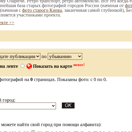
ому Озаричи. Ретро транспорт, ретро автомобили. Все это когда-
пнейшая база старых фотографий городов России (начиная от
фо
(начиная с
фото старого Киева
, заканчивая самой глубинкой), Бе
лняется участниками проекта.
екте >>
по
новое!
на ленте
Показать на карте
фотографий на
0
страницах. Показаны фото: с 0 по 0.
 город:
можете найти свой город при помощи алфавита):