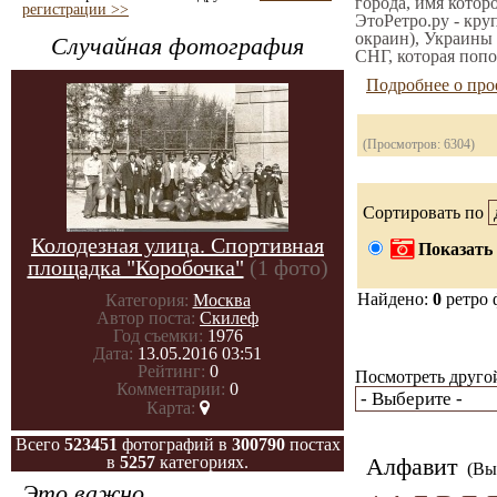
города, имя котор
регистрации >>
ЭтоРетро.ру - кру
окраин), Украины 
Случайная фотография
СНГ, которая попо
Подробнее о про
(Просмотров: 6304)
Сортировать по
Колодезная улица. Спортивная
Показать 
площадка "Коробочка"
(1 фото)
Найдено:
0
ретро 
Категория:
Москва
Автор поста:
Скилеф
Год съемки:
1976
Дата:
13.05.2016 03:51
Рейтинг:
0
Посмотреть другой
Комментарии:
0
Карта:
Всего
523451
фотографий в
300790
постах
в
5257
категориях.
Алфавит
(Вы 
Это важно