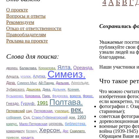
4
А
Б
В
Г
О проекте
Вопросы и ответы
Рекомендуем
Сохранились фо
Отказ от ответственности
Правообладателям
Реклама на проекте
Уважаемые посетит
публикуйте свои ф
узнали людей на ф
Слова для поиска:
благодарны.
Ялта.
Наши участники им
Ореанда.
дворец.
Балаклава.
Корнилова.
Симеиз.
Алупка.
Алушта.
уголок.
Что такое ре
Дача.
Арнольди.
Симеиз.Мыс
Ай-Панда.
Дальник.
Зубарского.
Дашкова.
Дива.
Дольник.
Ксения.
Что можно считат
изобретения фотос
Кузьменко.
Коровина.
Парк.
Федорова.
ворота.
Форос.
Полтава.
если конкретно, то
1991
Гурзуф.
Гнездо.
фотографии г. Оза
век.
старинные);
Петровский
сад.
Петровская.
училище.
советская фотограф
1993
собрания.
Суд.
Старо-Губернаторский
дом.
дореволюционная ф
церковь.
библиотека.
корпус.
Мало-Петровская
военные ретро фот
Херсон.
война (1939-1945)
коменданту
Келину.
Дос
Скарлато.
Обращаем Ваше вн
привозе.
кредита.