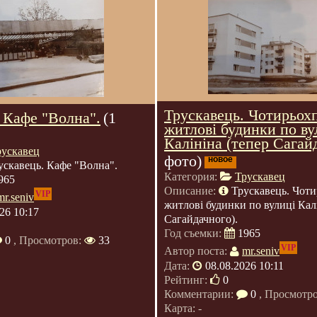
Трускавець. Чотирьох
 Кафе "Волна".
(1
житлові будинки по ву
Калініна (тепер Сагайд
рускавец
фото)
новое
ускавець. Кафе "Волна".
Категория:
Трускавец
965
Описание:
Трускавець. Чоти
VIP
mr.seniv
житлові будинки по вулиці Калі
26 10:17
Сагайдачного).
Год съемки:
1965
0
, Просмотров:
33
VIP
Автор поста:
mr.seniv
Дата:
08.08.2026 10:11
Рейтинг:
0
Комментарии:
0
, Просмотр
Карта: -