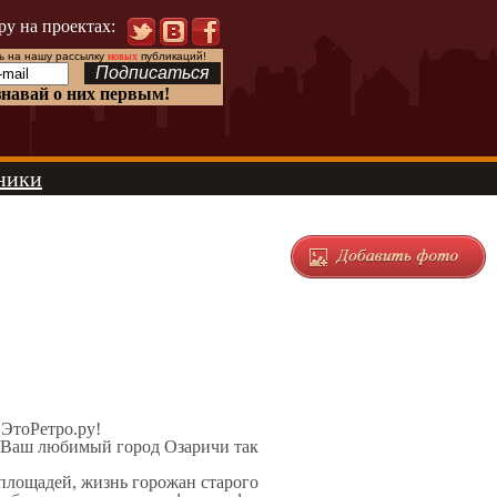
ру на проектах:
 на нашу рассылку
новых
публикаций!
знавай о них первым!
ники
 ЭтоРетро.ру!
л Ваш любимый город Озаричи так
 площадей, жизнь горожан старого