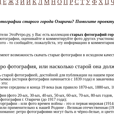
Д
Е
Ж
З
И
Й
К
Л
М
Н
О
П
Р
С
Т
У
Ф
Х
Ц
тографии старого города Озаричи? Помогите проекту
ели ЭтоРетро.ру, у Вас есть коллекция
старых фотографий гор
отографии, оценивайте и комментируйте фото других участников
ото - то сообщайте, пожалуйста, эту информацию в комментариях
еют возможность скачать старые фотографии в исходном качеств
тро фотография, или насколько старой она дол
ь старой фотографией, достойной для публикации на нашем прое
ъемки (история фотографии начинается с 1839 года) и заканчивая
 это:
ричи середины и конца 19 века (как правило 1870-ых, 1880-ых, 1
ия (фото 20-ых, 30-ых, 40-ых, 50-ых, 60-ых, 70-ых, 80-ых годов,
отография г. Озаричи (до 1917 года);
орграфии - или фото времен войны - это и первая мировая (1914-
 или применительно к нашей Родине - Великая отечественная (1
имание: ретро фотографиями могут быть и чёрно-белые, и цветн