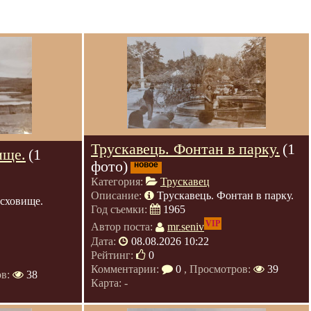
Трускавець. Фонтан в парку.
(1
ище.
(1
фото)
новое
Категория:
Трускавец
Описание:
Трускавець. Фонтан в парку.
осховище.
Год съемки:
1965
VIP
Автор поста:
mr.seniv
Дата:
08.08.2026 10:22
Рейтинг:
0
Комментарии:
0
, Просмотров:
39
ов:
38
Карта: -