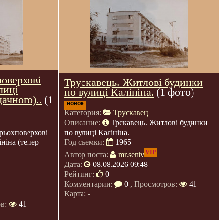
поверхові
Трускавець. Житлові будинки
лиці
по вулиці Калініна.
(1 фото)
ачного)..
(1
новое
Категория:
Трускавец
Описание:
Трскавець. Житлові будинки
по вулиці Калініна.
рьохповерхові
Год съемки:
1965
ніна (тепер
VIP
Автор поста:
mr.seniv
Дата:
08.08.2026 09:48
Рейтинг:
0
Комментарии:
0
, Просмотров:
41
Карта: -
ов:
41