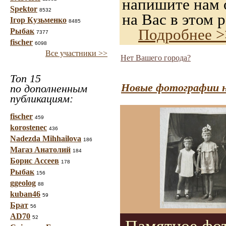
напишите нам о
Spektor
8532
на Вас в этом р
Ігор Кузьменко
8485
Подробнее >
Рыбак
7377
fischer
6098
Все участники >>
Нет Вашего города?
Топ 15
Новые фотографии н
по дополненным
публикациям:
fischer
459
korostenec
436
Nadezda Mihhailova
186
Магаз Анатолий
184
Борис Ассеев
178
Рыбак
156
ggeolog
88
kuban46
59
Брат
56
AD70
52