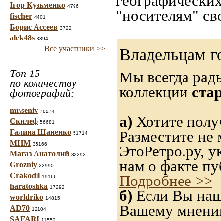
географических
Ігор Кузьменко
4796
"носителям" св
fischer
4401
Борис Ассеев
3722
alek48s
3394
Все участники >>
Владельцам г
Топ 15
Мы всегда рад
по количеству
коллекции
ста
фотографий:
mr.seniv
78274
а)
Хотите получ
Скилеф
56681
Галина Шаненко
Разместите не 
51714
МНМ
35166
ЭтоРетро.ру, 
Магаз Анатолий
32292
нам о факте пу
Grozniy
22990
Crakodil
Подробнее >>
19166
haratoshka
17292
б)
Если Вы нашл
worldriko
14815
Вашему мнению,
AD70
12104
SAFARI
11552