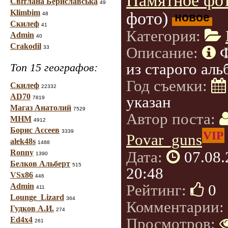
Памятное фот
Світлана Бериславська
49
Klimbim
фото)
48
новое
Скилеф
41
Категория:
Admin
40
Crakodil
Описание:
33
из старого аль
Топ 15 географов:
Год съемки:
Скилеф
22332
AD70
указан
7819
Магаз Анатолий
7529
Автор поста:
МНМ
4912
Борис Ассеев
3339
VIP
Povar_guns
alek48s
1488
Дата:
07.08
Ronny
1390
Белков Альберт
515
20:48
VSx86
446
Рейтинг:
0
Admin
411
Lounge_Lizard
364
Комментарии:
Гудков А.И.
274
Просмотров:
Ed4x4
261