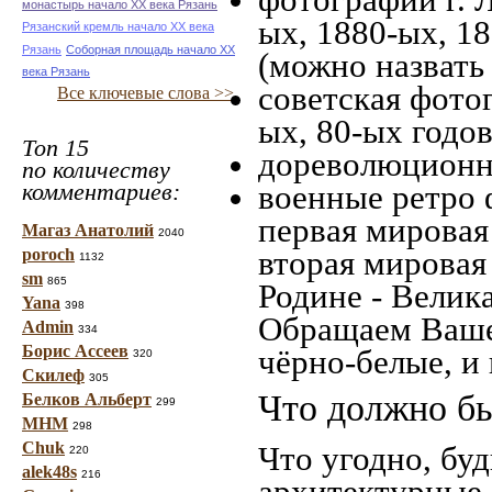
монастырь начало ХХ века Рязань
ых, 1880-ых, 18
Рязанский кремль начало ХХ века
Рязань
Соборная площадь начало ХХ
(можно назвать
века Рязань
советская фотог
Все ключевые слова >>
ых, 80-ых годов
Топ 15
дореволюционна
по количеству
комментариев:
военные ретро 
первая мировая 
Магаз Анатолий
2040
вторая мировая
poroch
1132
sm
865
Родине - Велик
Yana
398
Обращаем Ваше
Admin
334
Борис Ассеев
чёрно-белые, и
320
Скилеф
305
Что должно бы
Белков Альберт
299
МНМ
298
Chuk
Что угодно, буд
220
alek48s
216
архитектурные 