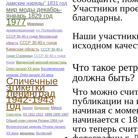
дамские наряды" 1831 год
Участники прое
мир моды декабрь-
благодарны.
январь 1829 год
1977
Мемориал
дореволюционная
ул. Полицейская.
Наши участники
СССР 30-40-х годов Московская
исходном качес
СССР 30-40-х годов
область
Киевская область
СССР 30-40-х
годов Сталинрад
СССР 30-40-х годов
Крым
Введенский женский монастырь
Что такое рет
Орёл начало ХХ века
Богоявленская
должна быть?
церковь Орёл начало ХХ века
Спичечные
этикетки
Что можно счит
Ленинград
1942-1943
публикации на 
год
начиная c моме
Минск
Зингер
Людиново
Свислочь
XX 1911 1912
1899 1900 1907
начинается с 18
Общий план города Рязани 1904 год
что теперь счит
Вознесенская церковь Рязань начало
ХХ века
женщины
Льговский
фотографии г. 