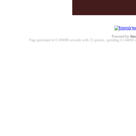
Powered by
4im
Page generated in 0.306696 seconds with 23 queries, spending 0.14400