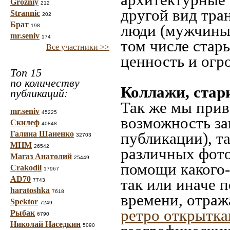
Grozniy
212
другой вид тра
Strannic
202
Брат
люди (мужчины,
198
mr.seniv
174
том числе стар
Все участники >>
ценность и огр
Топ 15
по количеству
Коллажи, стар
публикаций:
Так же мы прив
mr.seniv
45225
возможность за
Скилеф
40848
Галина Шаненко
публикации), т
32703
МНМ
26542
различных фото
Магаз Анатолий
25449
помощи какого-л
Crakodil
17967
AD70
так или иначе 
7743
haratoshka
7618
времени, отраж
Spektor
7249
ретро открытк
Рыбак
6790
Николай Наседкин
5090