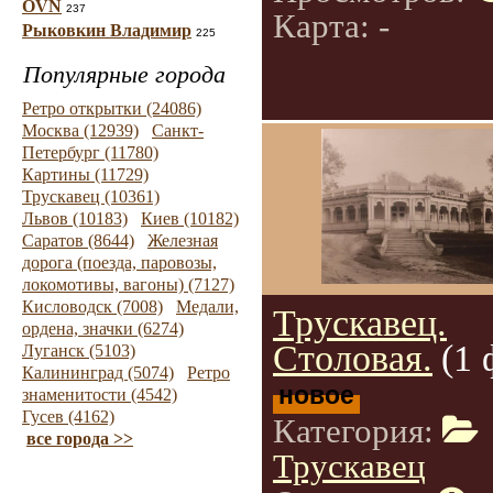
OVN
237
Карта: -
Рыковкин Владимир
225
Популярные города
Ретро открытки (24086)
Москва (12939)
Санкт-
Петербург (11780)
Картины (11729)
Трускавец (10361)
Львов (10183)
Киев (10182)
Саратов (8644)
Железная
дорога (поезда, паровозы,
локомотивы, вагоны) (7127)
Кисловодск (7008)
Медали,
Трускавец.
ордена, значки (6274)
Столовая.
(1 
Луганск (5103)
Калининград (5074)
Ретро
новое
знаменитости (4542)
Гусев (4162)
Категория:
все города >>
Трускавец