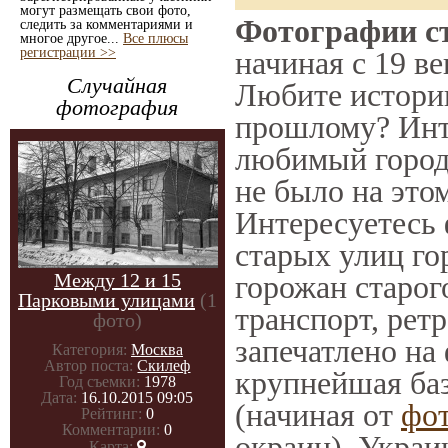
могут размещать свои фото,
Фотографии ст
следить за комментариями и
многое другое...
Все плюсы
регистрации >>
начиная с 19 ве
Случайная
Любите историю
фотография
прошлому? Инт
любимый город 
не было на этом
Интересуетесь
старых улиц го
Между 12 и 15
горожан старог
Парковыми улицами
(1
транспорт, ретр
фото)
запечатлено на
Категория:
Москва
Автор поста:
Скилеф
крупнейшая баз
Год съемки:
1978
Дата:
16.10.2015 09:05
(начиная от
фо
Рейтинг:
0
Комментарии:
0
окраин), Украи
Карта: