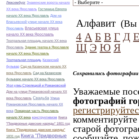
Люксембург
Знаменские ворота начало
ХХ века Ярославль
Гостиница Европа
начало ХХ века Ярославль
Дом на
Алфавит
(Вы 
Власьевской улице начало ХХ века
Власьевская улица
Ярославль
4
А
Б
В
Г
Д
начало ХХ века Ярославль
Театральная площадь начало ХХ века
Щ
Э
Ю
Я
Ярославль
Здание театра в Ярославле
начало ХХ века Ярославль
Театральная площадь
Казанский
бульвар
Сад на Казанском начало ХХ
Сохранились фотографии 
века Ярославль
Сад на Казанском
бульваре начало ХХ века Ярославль
Угол улиц Стрелецкой и Романовской
Уважаемые посе
Дом на улице Романовской начало ХХ
фотографий го
Свадьба
века Ярославль
Улица
Романовская Ярославль начало ХХ
регистрируйтес
века
Пожарная часть Ярославль
комментируйте 
начало ХХ века
конструктивизм
Книга
"Придворные дамские наряды" 1801 год
старой фотограф
Книга "Придворные дамские наряды"
сообщайте, пож
Книга "Придворные
1831 год