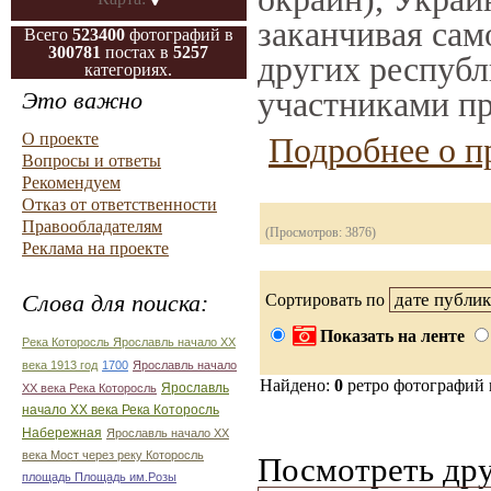
заканчивая само
Всего
523400
фотографий в
300781
постах в
5257
других республ
категориях.
участниками пр
Это важно
О проекте
Подробнее о п
Вопросы и ответы
Рекомендуем
Отказ от ответственности
Правообладателям
(Просмотров: 3876)
Реклама на проекте
Слова для поиска:
Сортировать по
Показать на ленте
Река Которосль Ярославль начало ХХ
века 1913 год
1700
Ярославль начало
Найдено:
0
ретро фотографий
Ярославль
ХХ века Река Которосль
начало ХХ века Река Которосль
Набережная
Ярославль начало ХХ
века Мост через реку Которосль
Посмотреть дру
площадь Площадь им.Розы