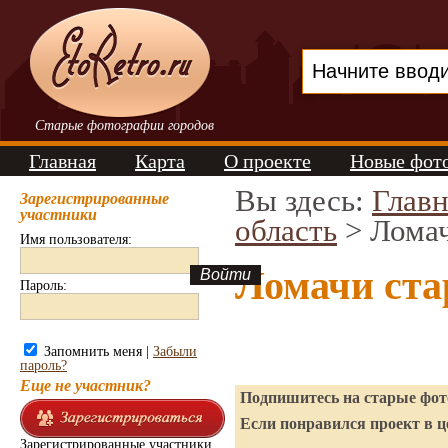
Старые фотографии городов
Главная
Карта
О проекте
Новые фот
Вы здесь:
Главн
Зарегистрированные
участники
область
> Лома
Имя пользователя:
Ломачи ста
Пароль:
Запомнить меня |
Забыли
пароль?
Еще не участник?
Подпишитесь на старые фото
Если понравился проект в ц
Зарегистрированные участники