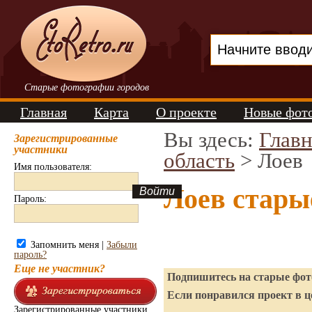
Старые фотографии городов
Главная
Карта
О проекте
Новые фот
Вы здесь:
Главн
Зарегистрированные
участники
область
> Лоев
Имя пользователя:
Лоев стары
Пароль:
Запомнить меня |
Забыли
пароль?
Еще не участник?
Подпишитесь на старые фото
Если понравился проект в ц
Зарегистрированные участники