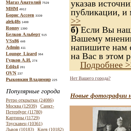
указав источн
Магаз Анатолий
7529
МНМ
публикации, и
4912
Борис Ассеев
3339
>>
alek48s
1488
б)
Если Вы нашл
Ronny
1390
Белков Альберт
515
Вашему мнению,
VSx86
446
напишите нам о
Admin
411
на Вас в этом р
Lounge_Lizard
364
Гудков А.И.
274
Подробнее >
Ed4x4
261
OVN
237
Нет Вашего города?
Рыковкин Владимир
225
Популярные города
Новые фотографии н
Ретро открытки (24086)
Москва (12939)
Санкт-
Петербург (11780)
Картины (11729)
Трускавец (10361)
Львов (10183)
Киев (10182)