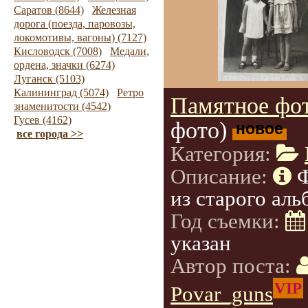
Саратов (8644)
Железная
дорога (поезда, паровозы,
локомотивы, вагоны) (7127)
Кисловодск (7008)
Медали,
ордена, значки (6274)
Луганск (5103)
Калининград (5074)
Ретро
Памятное фот
знаменитости (4542)
Гусев (4162)
фото)
новое
все города >>
Категория:
Описание:
из старого аль
Год съемки:
указан
Автор поста:
VIP
Povar_guns