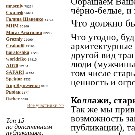
Обращаем Ваше
mr.seniv
78274
чёрно-белые, и
Скилеф
56681
Галина Шаненко
Что должно бы
51714
МНМ
35166
Магаз Анатолий
32292
Что угодно, буд
Grozniy
22990
архитектурные 
Crakodil
19166
haratoshka
другой вид тра
17292
worldriko
14815
люди (мужчины,
AD70
12104
том числе стар
SAFARI
11552
Spektor
ценность и огр
8532
Ігор Кузьменко
8485
Рыбак
7377
Коллажи, стар
fischer
6098
Все участники >>
Так же мы прив
возможность за
Топ 15
публикации), т
по дополненным
публикациям: