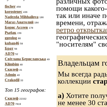
различных фото
помощи какого-л
fischer
459
korostenec
436
так или иначе 
Nadezda Mihhailova
186
времени, отраж
Магаз Анатолий
184
Борис Ассеев
ретро открытк
178
Рыбак
156
географических
ggeolog
88
"носителям" св
kuban46
59
Брат
56
AD70
52
Світлана Бериславська
49
Владельцам г
Klimbim
48
Скилеф
41
Мы всегда рад
Admin
40
коллекции
ста
Crakodil
33
Топ 15 географов:
а)
Хотите получ
Скилеф
22332
не менее 30 ст
AD70
7819