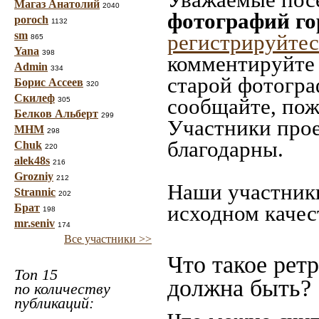
Магаз Анатолий
2040
фотографий го
poroch
1132
sm
регистрируйтес
865
Yana
398
комментируйте 
Admin
334
старой фотограф
Борис Ассеев
320
Скилеф
сообщайте, пож
305
Белков Альберт
299
Участники прое
МНМ
298
благодарны.
Chuk
220
alek48s
216
Grozniy
212
Наши участники
Strannic
202
исходном качес
Брат
198
mr.seniv
174
Все участники >>
Что такое рет
Топ 15
должна быть?
по количеству
публикаций: