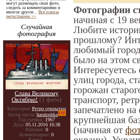
могут размещать свои фото,
Фотографии ст
следить за комментариями и
многое другое...
Все плюсы
регистрации >>
начиная с 19 ве
Случайная
Любите историю
фотография
прошлому? Инт
любимый город 
было на этом с
Интересуетесь
улиц города, с
горожан старог
Слава Великому
транспорт, ретр
Октябрю!
(1 фото)
запечатлено на
Категория:
Ретро открытки
VIP
Автор поста:
haratoshka
крупнейшая баз
Год съемки:
1967
Дата:
05.11.2016 16:38
(начиная от
фо
Рейтинг:
0
Комментарии:
0
окраин), Украи
Карта:
-