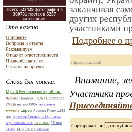
заканчивая само
Всего
523429
фотографий в
300781
постах в
5257
других республ
категориях.
участниками пр
Это важно
О проекте
Подробнее о п
Вопросы и ответы
Рекомендуем
Отказ от ответственности
Правообладателям
(Просмотров: 8562)
Реклама на проекте
Внимание, зе
Слова для поиска:
Участники прое
Музей Березовского района.
Тула
Постоялая
Лубянка
Николайii
Присоединяйте
улица
начало 1900х
мороженое
Евреи
мужчина
Ярослав Пицек .1916
год.
Артельный староста 12 участка
16 век
ж.д. Лобейко. А.М.
1903-1909
Сортировать по
18 век
14 век
1410
Ученики