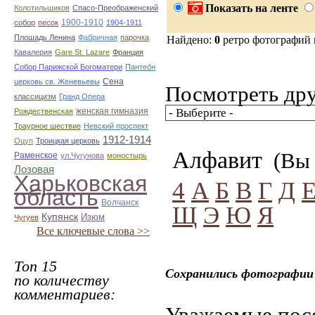
Показать на ленте
Колотильшиков
Спасо-Преображенский
1900-1910
собор
песок
1904-1911
Плошадь Ленина
Фабричная
парочка
Найдено:
0
ретро фотографий
Кавалерия
Gare St. Lazare
Франция
Собор Парижской Богоматери
Пантео́н
Сена
церковь св. Женевьевы
Посмотреть дру
классицизм
Гранд Опера
женская гимназия
Рождественская
Траурное шествие
Невский проспект
1912-1914
Оцуп
Троицкая церковь
Алфавит
(Вы 
Раменское
ул.Чугунова
моностырь
Лозовая
Харьковская
4
А
Б
В
Г
Д
область
Волчанск
Щ
Э
Ю
Я
Купянск
Изюм
Чугуев
Все ключевые слова >>
Топ 15
Сохранились фотографии 
по количеству
комментариев:
Уважаемые посе