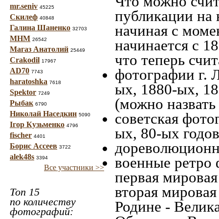
Что можно счит
mr.seniv
45225
публикации на 
Скилеф
40848
начиная c моме
Галина Шаненко
32703
МНМ
26542
начинается с 18
Магаз Анатолий
25449
что теперь счит
Crakodil
17967
фотографии г. Л
AD70
7743
haratoshka
7618
ых, 1880-ых, 18
Spektor
7249
(можно назвать
Рыбак
6790
Николай Наседкин
советская фотог
5090
Ігор Кузьменко
4796
ых, 80-ых годов
fischer
4401
дореволюционна
Борис Ассеев
3722
alek48s
военные ретро 
3394
Все участники >>
первая мировая 
вторая мировая
Топ 15
по количеству
Родине - Велик
фотографий: