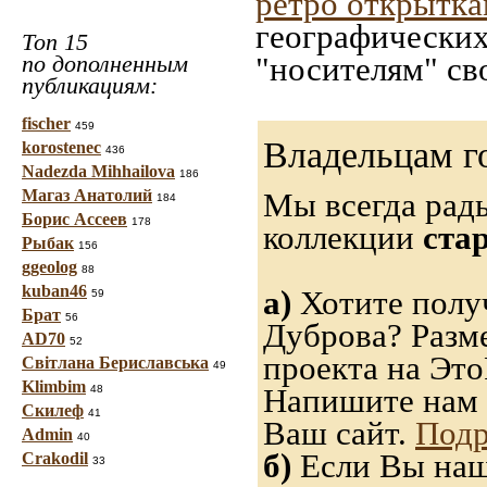
ретро открытк
географических
Топ 15
по дополненным
"носителям" св
публикациям:
fischer
459
Владельцам г
korostenec
436
Nadezda Mihhailova
186
Магаз Анатолий
Мы всегда рад
184
Борис Ассеев
178
коллекции
ста
Рыбак
156
ggeolog
88
kuban46
а)
Хотите получ
59
Брат
56
Дуброва? Разм
AD70
52
проекта на Это
Світлана Бериславська
49
Klimbim
Напишите нам 
48
Скилеф
41
Ваш сайт.
Подр
Admin
40
б)
Если Вы нашл
Crakodil
33