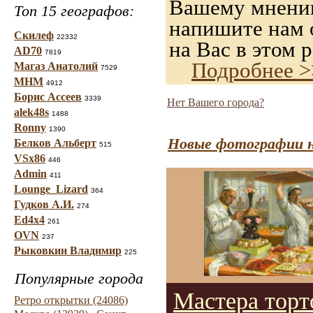
Вашему мнению,
Топ 15 географов:
напишите нам о
Скилеф
22332
на Вас в этом р
AD70
7819
Подробнее >
Магаз Анатолий
7529
МНМ
4912
Борис Ассеев
3339
Нет Вашего города?
alek48s
1488
Ronny
1390
Новые фотографии н
Белков Альберт
515
VSx86
446
Admin
411
Lounge_Lizard
364
Гудков А.И.
274
Ed4x4
261
OVN
237
Рыковкин Владимир
225
Популярные города
Мастера торт
Ретро открытки (24086)