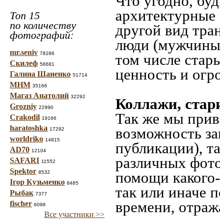
Что угодно, буд
архитектурные 
Топ 15
по количеству
другой вид тра
фотографий:
люди (мужчины,
mr.seniv
78286
том числе стар
Скилеф
56681
ценность и огр
Галина Шаненко
51714
МНМ
35166
Магаз Анатолий
32292
Коллажи, стар
Grozniy
22990
Так же мы прив
Crakodil
19166
haratoshka
возможность за
17292
worldriko
14815
публикации), т
AD70
12104
различных фото
SAFARI
11552
Spektor
помощи какого-л
8532
Ігор Кузьменко
8485
так или иначе 
Рыбак
7377
времени, отраж
fischer
6098
Все участники >>