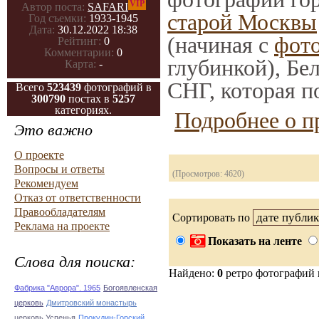
VIP
Автор поста:
SAFARI
старой Москвы
Год съемки:
1933-1945
Дата:
30.12.2022 18:38
(начиная с
фото
Рейтинг:
0
Комментарии:
0
глубинкой), Бе
Карта:
-
СНГ, которая п
Всего
523439
фотографий в
300790
постах в
5257
категориях.
Подробнее о п
Это важно
О проекте
Вопросы и ответы
(Просмотров: 4620)
Рекомендуем
Отказ от ответственности
Правообладателям
Сортировать по
Реклама на проекте
Показать на ленте
Слова для поиска:
Найдено:
0
ретро фотографий
Фабрика "Аврора". 1965
Богоявленская
церковь
Дмитровский монастырь
церковь Успенья
Прокудин-Горский.