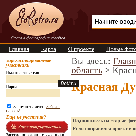
Старые фотографии городов
Главная
Карта
О проекте
Новые фот
Вы здесь:
Главн
Зарегистрированные
участники
область
> Красн
Имя пользователя:
Красная Ду
Пароль:
Запомнить меня |
Забыли
пароль?
Еще не участник?
Подпишитесь на старые фото
Если понравился проект в ц
Зарегистрированные участники