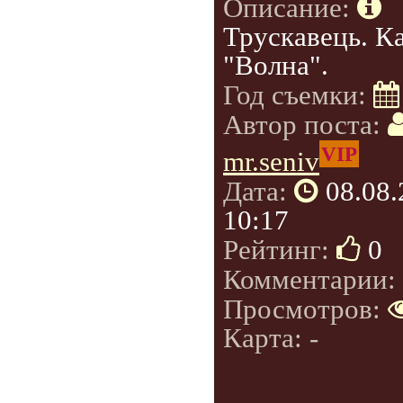
Описание:
Трускавець. К
"Волна".
Год съемки:
Автор поста:
VIP
mr.seniv
Дата:
08.08
10:17
Рейтинг:
0
Комментарии:
Просмотров:
Карта: -