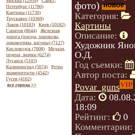
Москва (12939)
Санкт-
фото)
новое
Петербург (11780)
Картины (11730)
Категория:
Трускавец (10369)
Картины
Львов (10183)
Киев (10182)
Саратов (8644)
Железная
Описание:
дорога (поезда, паровозы,
Художник Яно
локомотивы, вагоны) (7127)
Кисловодск (7008)
Медали,
О.Д.
ордена, значки (6274)
Луганск (5103)
Год съемки:
Калининград (5074)
Ретро
Автор поста:
знаменитости (4542)
Гусев (4162)
VIP
Povar_guns
все города >>
Дата:
08.08
18:09
Рейтинг:
0
Комментарии: