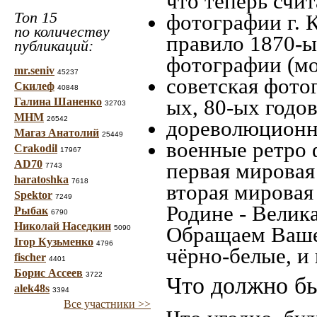
что теперь счит
Топ 15
фотографии г. 
по количеству
правило 1870-ых
публикаций:
фотографии (мо
mr.seniv
45237
советская фотог
Скилеф
40848
ых, 80-ых годов
Галина Шаненко
32703
МНМ
26542
дореволюционна
Магаз Анатолий
25449
военные ретро 
Crakodil
17967
AD70
первая мировая 
7743
haratoshka
7618
вторая мировая
Spektor
7249
Родине - Велик
Рыбак
6790
Николай Наседкин
Обращаем Ваше
5090
Ігор Кузьменко
4796
чёрно-белые, и
fischer
4401
Борис Ассеев
3722
Что должно бы
alek48s
3394
Все участники >>