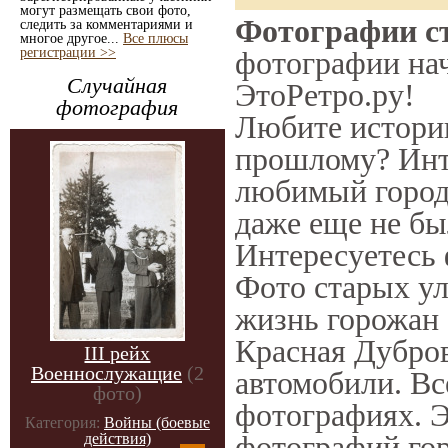
могут размещать свои фото,
Фотографии ст
следить за комментариями и
многое другое...
Все плюсы
регистрации >>
фотографии нач
Случайная
ЭтоРетро.ру!
фотография
Любите историю
прошлому? Инт
любимый город 
даже еще не бы
Интересуетесь
Фото старых ул
жизнь горожан 
Красная Дубров
III рейх
Военнослужащие
(2
автомобили. Вс
фото)
фотографиях. Э
Категория:
Войны (боевые
фотографий гор
действия)