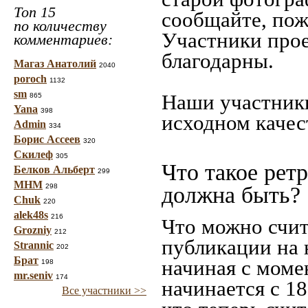
Топ 15
сообщайте, пож
по количеству
Участники прое
комментариев:
благодарны.
Магаз Анатолий
2040
poroch
1132
sm
Наши участники
865
Yana
398
исходном качес
Admin
334
Борис Ассеев
320
Скилеф
305
Что такое рет
Белков Альберт
299
МНМ
298
должна быть?
Chuk
220
alek48s
216
Что можно счит
Grozniy
212
публикации на 
Strannic
202
Брат
начиная c моме
198
mr.seniv
174
начинается с 18
Все участники >>