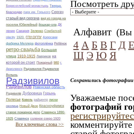
Посмотреть дру
Борисоглебский монастырь
Тверца.
Сергач
Краснодар
парк им. Горького
старый вид сергача
вид из города на
поселок Юбилейный
йошкар-ола
ДК
Алфавит
(Вы 
ленин
Савария
Зеленко
Сомбатхей
olacity
1920.
ГПУ.ОГПУ
Аэросани
4
А
Б
В
Г
Д
фабрика Меллера
фотоплёнка
Ребёнок
ретро-свадьба
Большая
Щ
Э
Ю
Я
улица
1910-1915
на
Лавриков
которой он стоит
Пожарный
980
г.
Акмолинск
Радзивилов Радивилов
Волынь
Радзивилов
Сохранились фотографии 
Радивилов
Ровенская область
Дубровица
Горынь
Радивилiв
Уважаемые посе
Полесье
Ковель
райцентр
лиски
фотографий го
Красноуфимск
околица
Новый Двор
старое пожарное депо
Славянск 1890-
регистрируйтес
1925
Славянск
соленое озеро 1920
комментируйте 
Все ключевые слова >>
старой фотограф