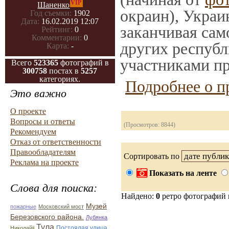
VIP
Шаненко
окраин), Украи
Год съемки:
1902
Дата:
16.02.2019 12:07
заканчивая само
Рейтинг:
0
Комментарии:
0
других республ
Карта:
-
участниками пр
Всего
523365
фотографий в
300758
постах в
5257
категориях.
Подробнее о п
Это важно
О проекте
Вопросы и ответы
(Просмотров: 8844)
Рекомендуем
Отказ от ответственности
Правообладателям
Сортировать по
Реклама на проекте
Показать на ленте
Слова для поиска:
Найдено:
0
ретро фотографий
Музей
пожарные
Московский мост
Березовского района.
Лубянка
Тула
Постоялая улица
Николайii