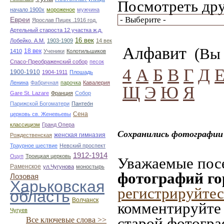
Посмотреть дру
начало 1900х
мороженое
мужчина
Евреи
Ярослав Пицек .1916 год.
Артельный староста 12 участка ж.д.
16 век
Лобейко. А.М.
1903-1909
14 век
Алфавит
(Вы 
18 век
1410
Ученики
Колотильшиков
Спасо-Преображенский собор
песок
4
А
Б
В
Г
Д
1900-1910
1904-1911
Плошадь
Ленина
Фабричная
парочка
Кавалерия
Щ
Э
Ю
Я
Gare St. Lazare
Франция
Собор
Парижской Богоматери
Пантео́н
Сена
церковь св. Женевьевы
классицизм
Гранд Опера
Сохранились фотографии 
женская гимназия
Рождественская
Траурное шествие
Невский проспект
1912-1914
Оцуп
Троицкая церковь
Уважаемые посе
Раменское
ул.Чугунова
моностырь
фотографий го
Лозовая
Харьковская
регистрируйтес
область
Волчанск
комментируйте 
Чугуев
старой фотограф
Все ключевые слова >>