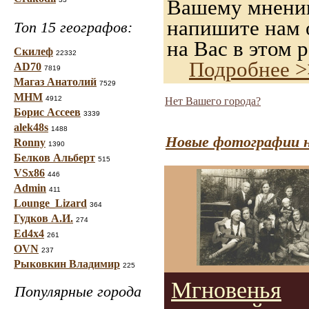
Вашему мнению,
напишите нам о
Топ 15 географов:
на Вас в этом р
Скилеф
22332
Подробнее >
AD70
7819
Магаз Анатолий
7529
МНМ
4912
Нет Вашего города?
Борис Ассеев
3339
alek48s
1488
Новые фотографии н
Ronny
1390
Белков Альберт
515
VSx86
446
Admin
411
Lounge_Lizard
364
Гудков А.И.
274
Ed4x4
261
OVN
237
Рыковкин Владимир
225
Мгновенья
Популярные города