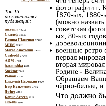
что теперь счит
фотографии г. 
Топ 15
1870-ых, 1880-ы
по количеству
(можно назвать
публикаций:
советская фотог
mr.seniv
45211
ых, 80-ых годов
Скилеф
40848
Галина Шаненко
32703
дореволюционна
МНМ
26542
военные ретро 
Магаз Анатолий
25449
первая мировая 
Crakodil
17967
AD70
7743
вторая мировая
haratoshka
7618
Родине - Велик
Spektor
7249
Рыбак
Обращаем Ваше
6790
Николай Наседкин
5090
чёрно-белые, и
Ігор Кузьменко
4796
fischer
4401
Что должно бы
Борис Ассеев
3722
alek48s
3394