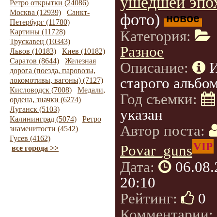
ушедшей эпо
Ретро открытки (24086)
Москва (12939)
Санкт-
фото)
новое
Петербург (11780)
Картины (11728)
Категория:
Трускавец (10343)
Разное
Львов (10183)
Киев (10182)
Саратов (8644)
Железная
Описание:
дорога (поезда, паровозы,
старого альбом
локомотивы, вагоны) (7127)
Кисловодск (7008)
Медали,
Год съемки:
ордена, значки (6274)
Луганск (5103)
указан
Калининград (5074)
Ретро
Автор поста:
знаменитости (4542)
Гусев (4162)
VIP
Povar_guns
все города >>
Дата:
06.08
20:10
Рейтинг:
0
Комментарии: