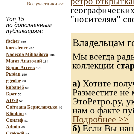
ретро открытк
Все участники >>
географических
"носителям" св
Топ 15
по дополненным
публикациям:
Владельцам г
fischer
459
korostenec
436
Мы всегда рад
Nadezda Mihhailova
186
Магаз Анатолий
184
коллекции
ста
Борис Ассеев
178
Рыбак
156
ggeolog
а)
Хотите получ
88
kuban46
59
Разместите не 
Брат
56
ЭтоРетро.ру, 
AD70
52
Світлана Бериславська
нам о факте пу
49
Klimbim
48
Подробнее >>
Скилеф
41
б)
Если Вы нашл
Admin
40
Crakodil
33