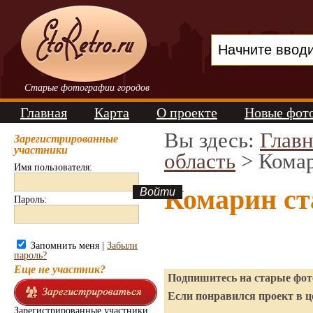
Старые фотографии городов
Главная
Карта
О проекте
Новые фот
Вы здесь:
Главн
Зарегистрированные
участники
область
> Кома
Имя пользователя:
Комарин ст
Пароль:
Запомнить меня |
Забыли
пароль?
Еще не участник?
Подпишитесь на старые фото
Если понравился проект в ц
Зарегистрированные участники