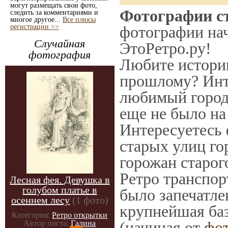
могут размещать свои фото,
Фотографии ст
следить за комментариями и
многое другое...
Все плюсы
регистрации >>
фотографии нач
Случайная
ЭтоРетро.ру!
фотография
Любите историю
прошлому? Инт
любимый город 
еще не было на
Интересуетесь
старых улиц го
горожан старог
Ретро транспорт
Лесная фея. Девушка в
голубом платье в
было запечатле
осеннем лесу
(1 фото)
крупнейшая баз
Категория:
Ретро открытки
(начиная от
фо
Автор поста:
Галина