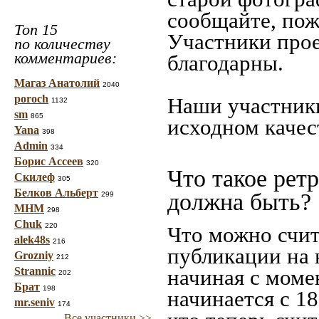
сообщайте, пож
Топ 15
Участники прое
по количеству
комментариев:
благодарны.
Магаз Анатолий
2040
poroch
Наши участники
1132
sm
865
исходном качес
Yana
398
Admin
334
Борис Ассеев
320
Что такое рет
Скилеф
305
Белков Альберт
должна быть?
299
МНМ
298
Chuk
220
Что можно счит
alek48s
216
публикации на 
Grozniy
212
Strannic
начиная c моме
202
Брат
198
начинается с 18
mr.seniv
174
Все участники >>