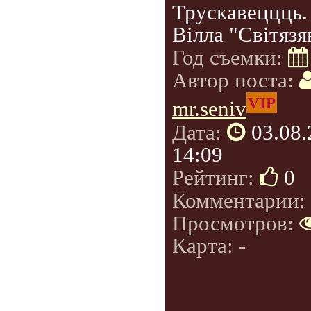
Трускавеццць.
Вілла "Світязя
Год съемки:
Автор поста:
VIP
mr.seniv
Дата:
03.08
14:09
Рейтинг:
0
Комментарии:
Просмотров:
Карта: -