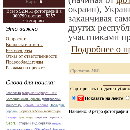
Карта:
окраин), Украи
Всего
523451
фотографий в
заканчивая само
300790
постах в
5257
категориях.
других республ
Это важно
участниками пр
О проекте
Вопросы и ответы
Подробнее о п
Рекомендуем
Отказ от ответственности
Правообладателям
Реклама на проекте
(Просмотров: 5461)
Слова для поиска:
Сортировать по
Главпочта
Фабрика "Аврора". 1965
Показать на ленте
Богоявленская церковь
Дмитровский
монастырь
церковь Успенья
Прокудин-
Найдено:
0
ретро фотографий
Горский.
Борисоглебский монастырь
Тверца.
Краснодар
парк им. Горького
Сергач
старый вид сергача
вид из
города на поселок Юбилейный
йошкар-