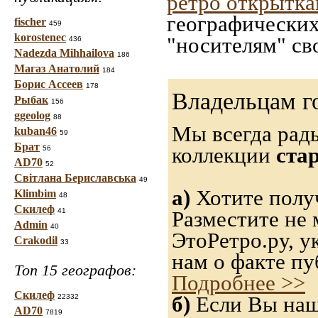
ретро открытк
географических
fischer
459
korostenec
"носителям" св
436
Nadezda Mihhailova
186
Магаз Анатолий
184
Борис Ассеев
178
Владельцам г
Рыбак
156
ggeolog
88
Мы всегда рад
kuban46
59
Брат
коллекции
ста
56
AD70
52
Світлана Бериславська
49
а)
Хотите получ
Klimbim
48
Скилеф
41
Разместите не 
Admin
40
ЭтоРетро.ру, 
Crakodil
33
нам о факте пу
Топ 15 географов:
Подробнее >>
Скилеф
б)
Если Вы нашл
22332
AD70
7819