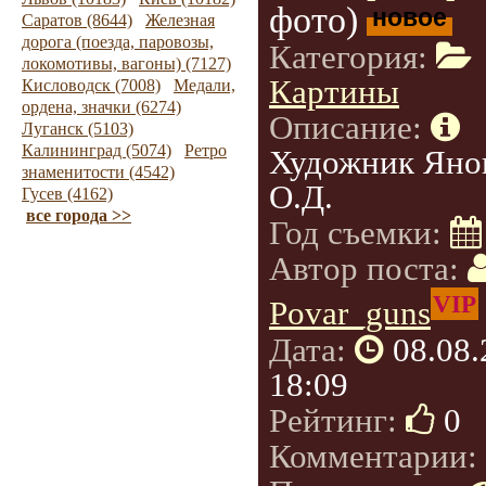
фото)
новое
Саратов (8644)
Железная
дорога (поезда, паровозы,
Категория:
локомотивы, вагоны) (7127)
Картины
Кисловодск (7008)
Медали,
ордена, значки (6274)
Описание:
Луганск (5103)
Калининград (5074)
Ретро
Художник Яно
знаменитости (4542)
О.Д.
Гусев (4162)
все города >>
Год съемки:
Автор поста:
VIP
Povar_guns
Дата:
08.08
18:09
Рейтинг:
0
Комментарии: