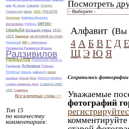
Посмотреть дру
ола
ДК ленин
Савария
Зеленко
Сомбатхей
olacity
1920.
ГПУ.ОГПУ
Аэросани
фабрика Меллера
ретро-
фотоплёнка
Ребёнок
Алфавит
(Вы 
свадьба
Большая улица
1910-
1915
на которой он стоит
Лавриков
4
А
Б
В
Г
Д
Пожарный
980
г. Акмолинск
Радзивилов Радивилов Волынь
Щ
Э
Ю
Я
Радзивилов
Радивилов
Ровенская область
Дубровица
Горынь
Радивилiв
Полесье
Ковель
райцентр
лиски
Сохранились фотографии 
Красноуфимск
околица
Новый Двор
старое пожарное депо
Славянск 1890-
1925
Славянск
Уважаемые посе
Все ключевые слова >>
фотографий го
регистрируйтес
Топ 15
по количеству
комментируйте 
комментариев:
старой фотограф