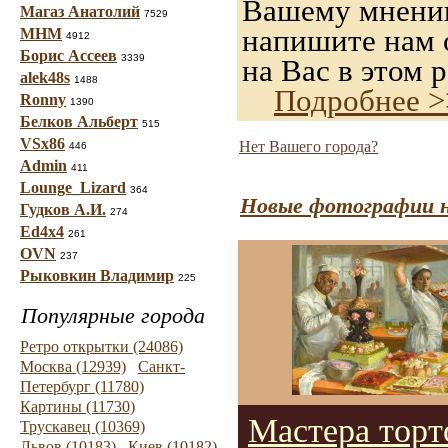
Вашему мнению,
Магаз Анатолий
7529
напишите нам о
МНМ
4912
Борис Ассеев
3339
на Вас в этом р
alek48s
1488
Подробнее >
Ronny
1390
Белков Альберт
515
VSx86
Нет Вашего города?
446
Admin
411
Lounge_Lizard
364
Новые фотографии н
Гудков А.И.
274
Ed4x4
261
OVN
237
Рыковкин Владимир
225
Популярные города
Ретро открытки (24086)
Москва (12939)
Санкт-
Петербург (11780)
Картины (11730)
Мастера торт
Трускавец (10369)
Львов (10183)
Киев (10182)