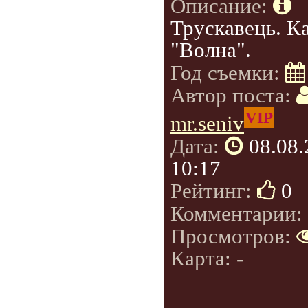
Описание:
Трускавець. К
"Волна".
Год съемки:
Автор поста:
VIP
mr.seniv
Дата:
08.08
10:17
Рейтинг:
0
Комментарии:
Просмотров:
Карта: -