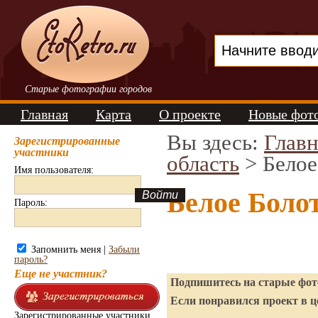
Старые фотографии городов
Главная
Карта
О проекте
Новые фот
Вы здесь:
Главн
Зарегистрированные
участники
область
> Белое
Имя пользователя:
Белое Боло
Пароль:
Запомнить меня |
Забыли
пароль?
Еще не участник?
Подпишитесь на старые фото
Если понравился проект в ц
Зарегистрированные участники