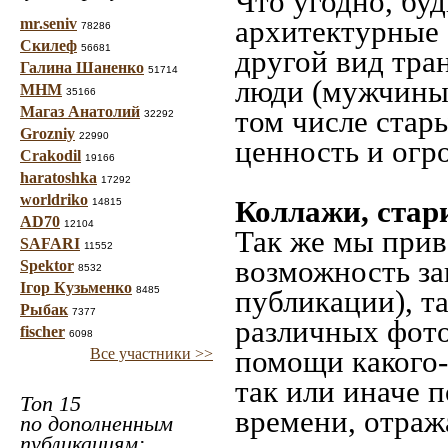
Что угодно, буд
архитектурные 
mr.seniv
78286
Скилеф
56681
другой вид тра
Галина Шаненко
51714
люди (мужчины,
МНМ
35166
Магаз Анатолий
том числе стар
32292
Grozniy
22990
ценность и огр
Crakodil
19166
haratoshka
17292
worldriko
Коллажи, стар
14815
AD70
12104
Так же мы прив
SAFARI
11552
возможность за
Spektor
8532
Ігор Кузьменко
8485
публикации), т
Рыбак
7377
различных фото
fischer
6098
помощи какого-л
Все участники >>
так или иначе 
Топ 15
времени, отраж
по дополненным
публикациям: