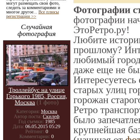
могут размещать свои фото,
Фотографии ст
следить за комментариями и
многое другое...
Все плюсы
регистрации >>
фотографии нач
Случайная
ЭтоРетро.ру!
фотография
Любите историю
прошлому? Инт
любимый город 
даже еще не бы
Интересуетесь
старых улиц го
Троллейбус на улице
Горького 1985, Россия,
горожан старог
Москва
(1 фото)
Ретро транспорт
Категория:
Москва
Автор поста:
Скилеф
было запечатле
Год съемки:
1985
Дата:
06.05.2015 05:29
крупнейшая баз
Рейтинг:
0
Комментарии:
0
(начиная от
фо