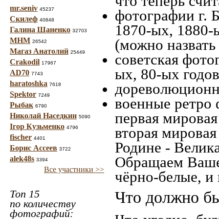
что теперь счит
mr.seniv
45237
фотографии г. 
Скилеф
40848
1870-ых, 1880-ы
Галина Шаненко
32703
МНМ
(можно назвать
26542
Магаз Анатолий
25449
советская фотог
Crakodil
17967
ых, 80-ых годов
AD70
7743
haratoshka
дореволюционна
7618
Spektor
7249
военные ретро 
Рыбак
6790
первая мировая 
Николай Наседкин
5090
Ігор Кузьменко
вторая мировая
4796
fischer
4401
Родине - Велик
Борис Ассеев
3722
Обращаем Ваше
alek48s
3394
Все участники >>
чёрно-белые, и
Топ 15
Что должно бы
по количеству
фотографий: