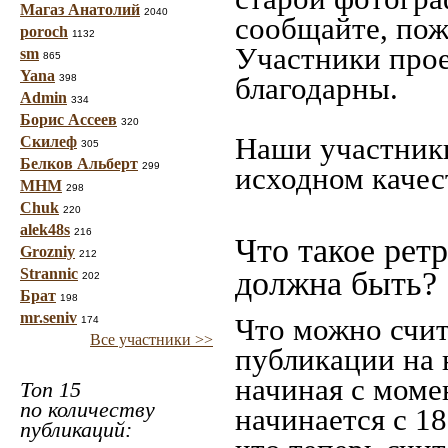
Магаз Анатолий
2040
сообщайте, пож
poroch
1132
Участники прое
sm
865
Yana
благодарны.
398
Admin
334
Борис Ассеев
320
Наши участники
Скилеф
305
Белков Альберт
299
исходном качес
МНМ
298
Chuk
220
alek48s
216
Что такое рет
Grozniy
212
Strannic
должна быть?
202
Брат
198
mr.seniv
Что можно счит
174
Все участники >>
публикации на 
начиная c моме
Топ 15
по количеству
начинается с 18
публикаций: