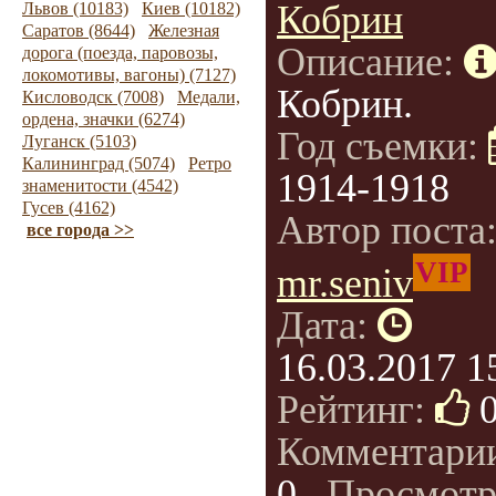
Кобрин
Львов (10183)
Киев (10182)
Саратов (8644)
Железная
Описание:
дорога (поезда, паровозы,
локомотивы, вагоны) (7127)
Кобрин.
Кисловодск (7008)
Медали,
ордена, значки (6274)
Год съемки:
Луганск (5103)
Калининград (5074)
Ретро
1914-1918
знаменитости (4542)
Гусев (4162)
Автор поста
все города >>
VIP
mr.seniv
Дата:
16.03.2017 1
Рейтинг:
Комментари
0
, Просмотр