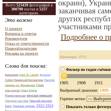
окраин), Украи
Всего
523439
фотографий в
заканчивая само
300790
постах в
5257
категориях.
других республ
Это важно
участниками пр
О проекте
Вопросы и ответы
Подробнее о п
Рекомендуем
Отказ от ответственности
Правообладателям
Реклама на проекте
(Просмотров: 12717)
Слова для поиска:
Фильтр по годам съёмки
Кавалерия
Gare St. Lazare
Франция
Собор Парижской Богоматери
Пантео́н
1905
1908
1911
Сена
церковь св. Женевьевы
Выбранный диапазон:
классицизм
Гранд Опера
женская гимназия
Рождественская
Горячие метки:
Траурное шествие
Невский проспект
1912-1914
Оцуп
Троицкая церковь
Показать только фотогра