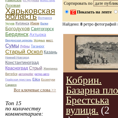
Раменское
ул.Чугунова
моностырь
Сортировать по
Лозовая
Харьковская
Показать на ленте
область
Волчанск
Купянск
Изюм
Чугуев
Валки
Найдено:
8
ретро фотографий
Богодухов
Святогорск
Бердянск
Ахтырка
Введенская церковь
Уездных
мест.
Сумы
Таганрог
Лубны
Старый Оскол
Казань
Нижний Новгород
Константиноград
Стрый
Красноград
Жмеринка
Витебск
автопробег
ретро-авто
Кобрин.
Ейск
Графская пристань
Ессентуки
Саранск
Базарна пло
Все ключевые слова >>
Брестська
Топ 15
вулиця.
(2
по количеству
комментариев: