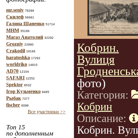
mr.seniv
78286
Скилеф
56681
Галина Шаненко
51714
МНМ
35166
Магаз Анатолий
32292
Кобрин.
Grozniy
22990
Crakodil
19166
Вулиця
haratoshka
17292
worldriko
14815
Гродненськ
AD70
12104
SAFARI
фото)
11552
Spektor
8532
Ігор Кузьменко
Категория:
8485
Рыбак
7377
Кобрин
fischer
6098
Все участники >>
Описание:
Топ 15
Кобрин. Вул
по дополненным