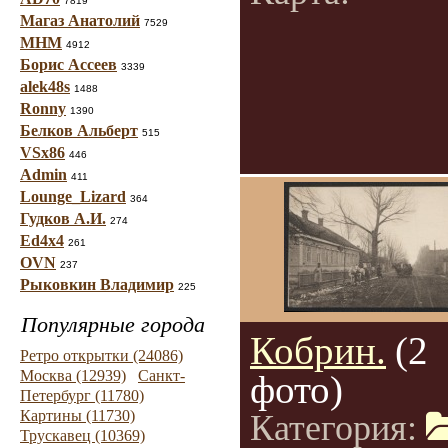
7819
Магаз Анатолий
7529
МНМ
4912
Борис Ассеев
3339
alek48s
1488
Ronny
1390
Белков Альберт
515
VSx86
446
Admin
411
Lounge_Lizard
364
Гудков А.И.
274
Ed4x4
261
OVN
237
Рыковкин Владимир
225
Популярные города
Кобрин.
(2
Ретро открытки (24086)
Москва (12939)
Санкт-
фото)
Петербург (11780)
Картины (11730)
Категория:
Трускавец (10369)