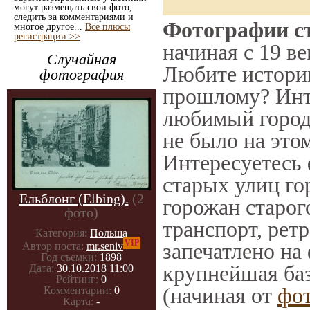
могут размещать свои фото,
следить за комментариями и
Фотографии ст
многое другое...
Все плюсы
регистрации >>
начиная с 19 ве
Случайная
Любите историю
фотография
прошлому? Инт
любимый город 
не было на этом
Интересуетесь
старых улиц го
Ельблонг (Elbing).
(2
горожан старог
фото)
транспорт, ретр
Категория:
Польша
VIP
запечатлено на
Автор поста:
mr.seniv
Год съемки:
1898
крупнейшая баз
Дата:
30.10.2018 11:00
Рейтинг:
0
(начиная от
фо
Комментарии:
0
Карта:
-