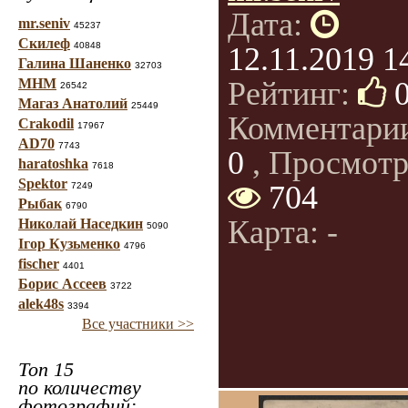
Дата:
mr.seniv
45237
Скилеф
40848
12.11.2019 1
Галина Шаненко
32703
МНМ
Рейтинг:
26542
Магаз Анатолий
25449
Комментари
Crakodil
17967
AD70
7743
0
, Просмотр
haratoshka
7618
Spektor
704
7249
Рыбак
6790
Карта: -
Николай Наседкин
5090
Ігор Кузьменко
4796
fischer
4401
Борис Ассеев
3722
alek48s
3394
Все участники >>
Топ 15
по количеству
фотографий: