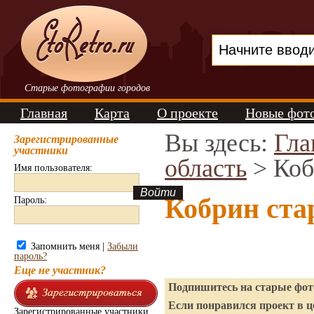
Старые фотографии городов
Главная
Карта
О проекте
Новые фот
Вы здесь:
Гла
Зарегистрированные
участники
область
> Коб
Имя пользователя:
Кобрин ста
Пароль:
Запомнить меня |
Забыли
пароль?
Еще не участник?
Подпишитесь на старые фото
Если понравился проект в ц
Зарегистрированные участники