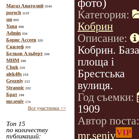
фото)
Магаз Анатолий
2040
Категория:
poroch
1132
sm
865
Кобрин
Yana
398
Admin
334
Описание:
Борис Ассеев
320
Кобрин. Баз
Скилеф
305
Белков Альберт
299
площа і
МНМ
298
Chuk
220
Брестська
alek48s
216
Grozniy
вулиця.
212
Strannic
202
Год съемки:
Брат
198
mr.seniv
174
1909
Все участники >>
Автор поста
Топ 15
по количеству
VIP
mr.seniv
публикаций: