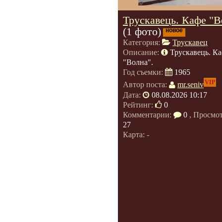
Трускавець. Кафе "В
(1 фото)
новое
Категория:
Трускавец
Описание:
Трускавець. К
"Волна".
Год съемки:
1965
VIP
Автор поста:
mr.seniv
Дата:
08.08.2026 10:17
Рейтинг:
0
Комментарии:
0
, Просмо
27
Карта: -