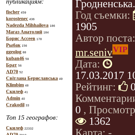
публикациям:
Гродненська
Год съемки:
fischer
459
korostenec
436
1905
Nadezda Mihhailova
186
Магаз Анатолий
184
Автор поста
Борис Ассеев
178
Рыбак
156
VIP
mr.seniv
ggeolog
88
kuban46
59
Дата:
Брат
56
AD70
17.03.2017 1
52
Світлана Бериславська
49
Рейтинг:
Klimbim
48
Скилеф
41
Комментари
Admin
40
Crakodil
33
0
, Просмотр
Топ 15 географов:
1362
Скилеф
Карта: -
22332
AD70