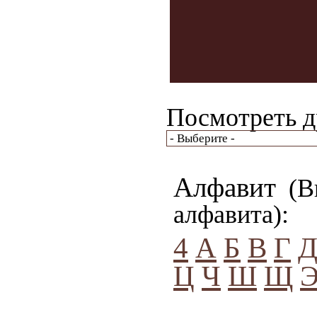
Посмотреть д
Алфавит
(Вы
алфавита):
4
А
Б
В
Г
Ц
Ч
Ш
Щ