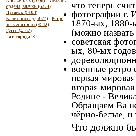
Кисловодск (7008)
Медали,
что теперь счит
ордена, значки (6274)
фотографии г. 
Луганск (5103)
Калининград (5074)
Ретро
1870-ых, 1880-ы
знаменитости (4542)
(можно назвать
Гусев (4162)
все города >>
советская фотог
ых, 80-ых годов
дореволюционна
военные ретро 
первая мировая 
вторая мировая
Родине - Велик
Обращаем Ваше
чёрно-белые, и
Что должно бы