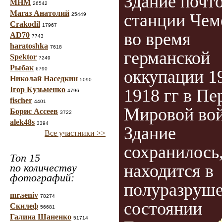
Здание почт
МНМ
26542
Магаз Анатолий
станции Че
25449
Crakodil
17967
во время
AD70
7743
haratoshka
7618
германской
Spektor
7249
Рыбак
6790
оккупации 1
Николай Наседкин
5090
Ігор Кузьменко
1918 гг в Пе
4796
fischer
4401
Мировой вой
Борис Ассеев
3722
alek48s
3394
Здание
Все участники >>
сохранилось
Топ 15
находится в
по количеству
фотографий:
полуразруш
mr.seniv
78274
состоянии
Скилеф
56681
Галина Шаненко
51714