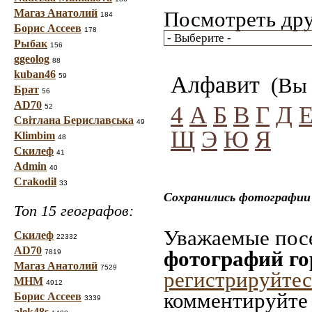
Магаз Анатолий
Посмотреть дру
184
Борис Ассеев
178
Рыбак
156
ggeolog
88
kuban46
59
Алфавит
(Вы 
Брат
56
AD70
4
А
Б
В
Г
Д
52
Світлана Бериславська
49
Щ
Э
Ю
Я
Klimbim
48
Скилеф
41
Admin
40
Crakodil
33
Сохранились фотографии 
Топ 15 географов:
Уважаемые посе
Скилеф
22332
AD70
фотографий го
7819
Магаз Анатолий
7529
регистрируйтес
МНМ
4912
комментируйте 
Борис Ассеев
3339
alek48s