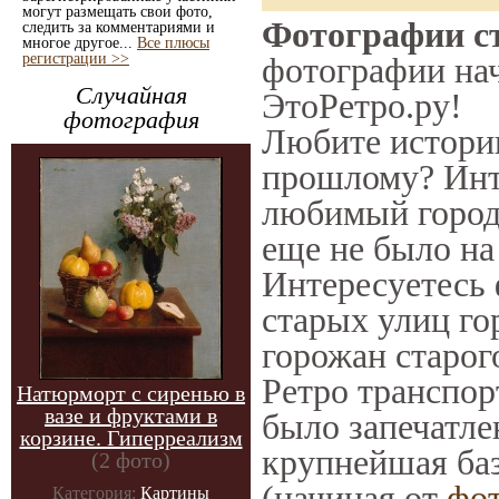
могут размещать свои фото,
Фотографии ст
следить за комментариями и
многое другое...
Все плюсы
регистрации >>
фотографии нач
Случайная
ЭтоРетро.ру!
фотография
Любите историю
прошлому? Инт
любимый город 
еще не было на
Интересуетесь
старых улиц го
горожан старог
Ретро транспорт
Натюрморт с сиренью в
вазе и фруктами в
было запечатле
корзине. Гиперреализм
крупнейшая баз
(2 фото)
(начиная от
фо
Категория:
Картины