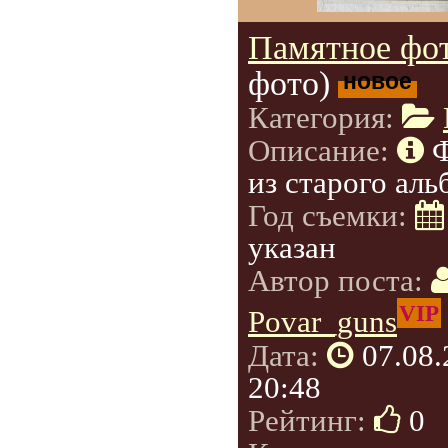
Памятное фот
фото)
новое
Категория:
Описание:
из старого аль
Год съемки:
указан
Автор поста:
VIP
Povar_guns
Дата:
07.08
20:48
Рейтинг:
0