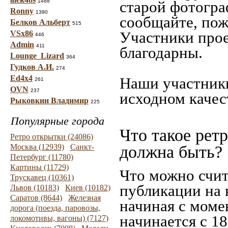
1488
старой фотограф
Ronny
1390
сообщайте, пож
Белков Альберт
515
Участники прое
VSx86
446
Admin
411
благодарны.
Lounge_Lizard
364
Гудков А.И.
274
Ed4x4
Наши участники
261
OVN
237
исходном качес
Рыковкин Владимир
225
Популярные города
Что такое рет
Ретро открытки (24086)
Москва (12939)
Санкт-
должна быть?
Петербург (11780)
Картины (11729)
Что можно счит
Трускавец (10361)
публикации на 
Львов (10183)
Киев (10182)
Саратов (8644)
Железная
начиная c моме
дорога (поезда, паровозы,
начинается с 18
локомотивы, вагоны) (7127)