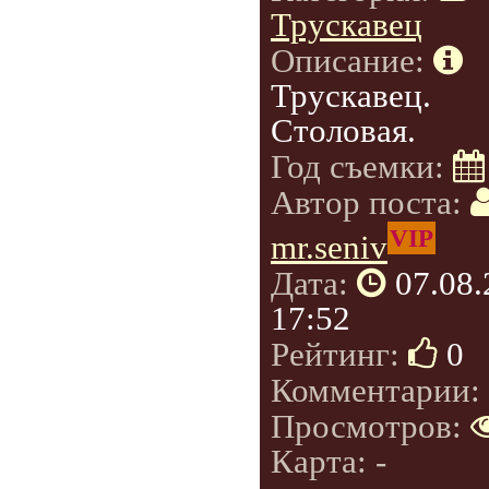
Трускавец
Описание:
Трускавец.
Столовая.
Год съемки:
Автор поста:
VIP
mr.seniv
Дата:
07.08
17:52
Рейтинг:
0
Комментарии:
Просмотров:
Карта: -