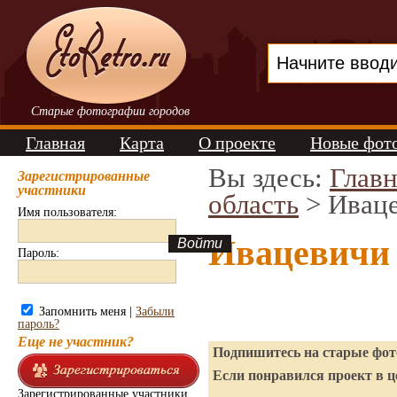
Старые фотографии городов
Главная
Карта
О проекте
Новые фот
Вы здесь:
Главн
Зарегистрированные
участники
область
> Ивац
Имя пользователя:
Ивацевичи 
Пароль:
Запомнить меня |
Забыли
пароль?
Еще не участник?
Подпишитесь на старые фото
Если понравился проект в ц
Зарегистрированные участники