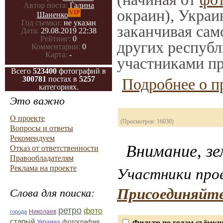
Автор поста:
Галина
окраин), Украи
VIP
Шаненко
Год съемки:
не указан
заканчивая само
Дата:
29.08.2019 22:38
Рейтинг:
0
других республ
Комментарии:
0
Карта:
-
участниками пр
Всего
523400
фотографий в
300781
постах в
5257
Подробнее о п
категориях.
Это важно
О проекте
(Просмотров: 16030)
Вопросы и ответы
Рекомендуем
Внимание, зе
Отказ от ответственности
Правообладателям
Реклама на проекте
Участники прое
Присоединяйте
Слова для поиска:
ретро
фото
Николаев
города
старый
фотография
Украина
Фильтр по годам съёмки