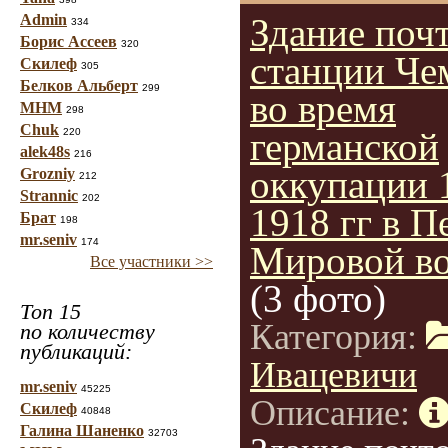
Admin
Здание поч
334
Борис Ассеев
320
станции Че
Скилеф
305
Белков Альберт
299
во время
МНМ
298
Chuk
германской
220
alek48s
216
оккупации 
Grozniy
212
Strannic
202
1918 гг в П
Брат
198
mr.seniv
174
Мировой в
Все участники >>
(3 фото)
Топ 15
Категория:
по количеству
публикаций:
Ивацевичи
mr.seniv
45225
Описание:
Скилеф
40848
Галина Шаненко
32703