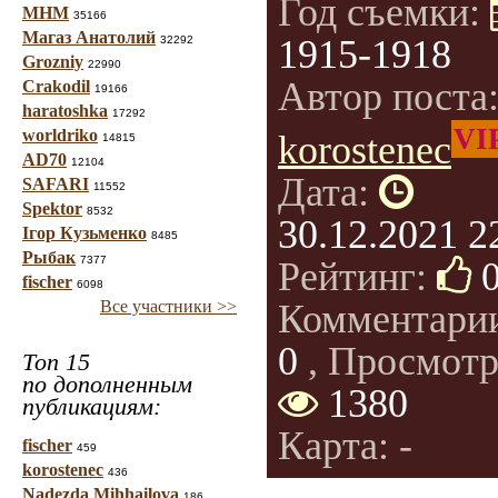
Год съемки:
МНМ
35166
Магаз Анатолий
1915-1918
32292
Grozniy
22990
Автор поста
Crakodil
19166
haratoshka
17292
VI
worldriko
korostenec
14815
AD70
12104
Дата:
SAFARI
11552
Spektor
8532
30.12.2021 2
Ігор Кузьменко
8485
Рыбак
7377
Рейтинг:
fischer
6098
Все участники >>
Комментари
0
, Просмотр
Топ 15
по дополненным
1380
публикациям:
Карта: -
fischer
459
korostenec
436
Nadezda Mihhailova
186