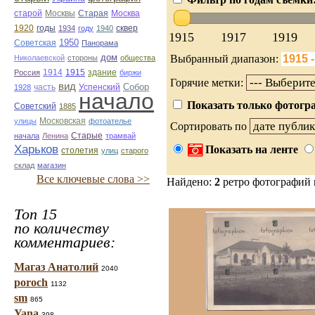
Старая
Москва
старой
Москвы
1920
годы
сквер
1934
году
1940
1915
1917
1919
1950
Советская
Панорама
дом
Выбранный диапазон:
Николаевской
стороны
общества
1914
1915
здание
Россия
биржи
Горячие метки:
вид
Собор
Успенский
1928
часть
начало
Показать только фотогра
Советский
1885
улицы
Московская
фотоателье
Сортировать по
Старые
начала
Ленина
трамвай
Харьков
Показать на ленте
столетия
улиц
старого
склад
магазин
Все ключевые слова >>
Найдено:
2
ретро фотографий
Топ 15
по количеству
комментариев:
Магаз Анатолий
2040
poroch
1132
sm
865
Yana
398