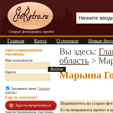
Старые фотографии городов
Главная
Карта
О проекте
Новые фот
Вы здесь:
Гла
Зарегистрированные
участники
область
> Мар
Имя пользователя:
Марьина Го
Пароль:
Запомнить меня |
Забыли
пароль?
Еще не участник?
Подпишитесь на старые фото
Если понравился проект в ц
Зарегистрированные участники