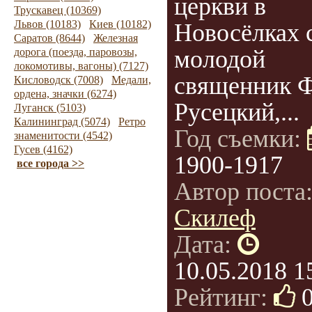
церкви в
Трускавец (10369)
Львов (10183)
Киев (10182)
Новосёлках 
Саратов (8644)
Железная
молодой
дорога (поезда, паровозы,
локомотивы, вагоны) (7127)
священник 
Кисловодск (7008)
Медали,
ордена, значки (6274)
Русецкий,...
Луганск (5103)
Калининград (5074)
Ретро
Год съемки:
знаменитости (4542)
Гусев (4162)
1900-1917
все города >>
Автор поста
Скилеф
Дата:
10.05.2018 1
Рейтинг: