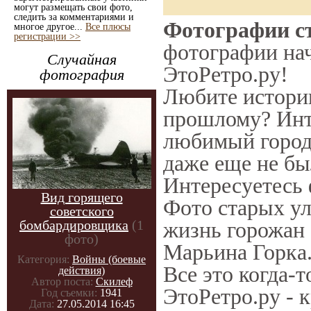
могут размещать свои фото,
следить за комментариями и
Фотографии ст
многое другое...
Все плюсы
регистрации >>
фотографии нач
Случайная
ЭтоРетро.ру!
фотография
Любите историю
прошлому? Инт
любимый город 
даже еще не бы
Интересуетесь
Вид горящего
Фото старых ул
советского
бомбардировщика
(1
жизнь горожан 
фото)
Марьина Горка.
Категория:
Войны (боевые
Все это когда-
действия)
Автор поста:
Скилеф
ЭтоРетро.ру - 
Год съемки:
1941
Дата:
27.05.2014 16:45