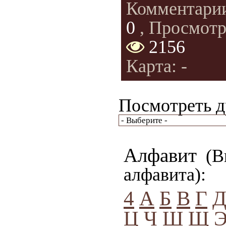
Комментари
0
, Просмотр
2156
Карта: -
Посмотреть д
Алфавит
(Вы
алфавита):
4
А
Б
В
Г
Ц
Ч
Ш
Щ