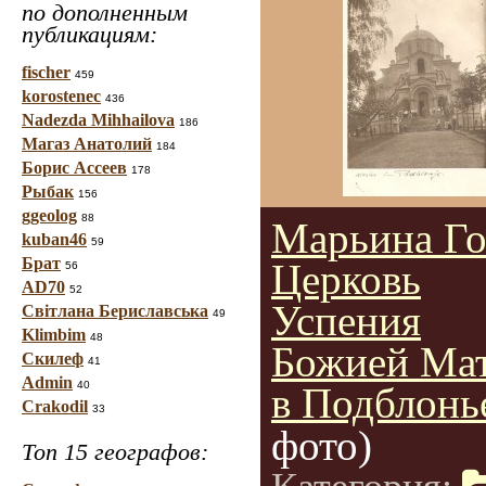
по дополненным
публикациям:
fischer
459
korostenec
436
Nadezda Mihhailova
186
Магаз Анатолий
184
Борис Ассеев
178
Рыбак
156
ggeolog
88
Марьина Го
kuban46
59
Брат
Церковь
56
AD70
52
Успения
Світлана Бериславська
49
Klimbim
48
Божией Ма
Скилеф
41
Admin
40
в Подблонь
Crakodil
33
фото)
Топ 15 географов: