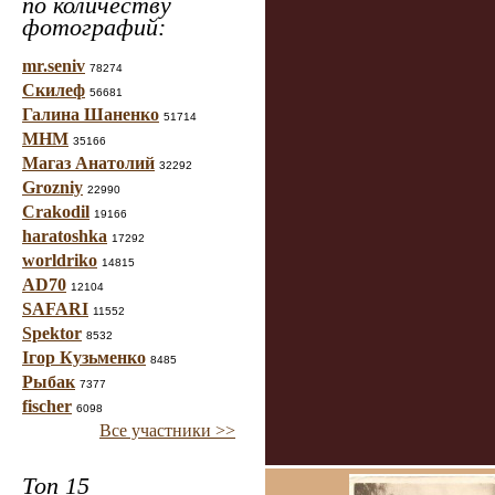
по количеству
фотографий:
mr.seniv
78274
Скилеф
56681
Галина Шаненко
51714
МНМ
35166
Магаз Анатолий
32292
Grozniy
22990
Crakodil
19166
haratoshka
17292
worldriko
14815
AD70
12104
SAFARI
11552
Spektor
8532
Ігор Кузьменко
8485
Рыбак
7377
fischer
6098
Все участники >>
Топ 15