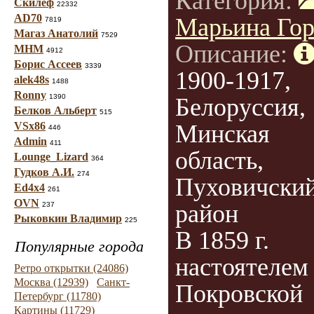
Категория:
Скилеф
22332
AD70
Марьина Гор
7819
Магаз Анатолий
7529
Описание:
МНМ
4912
Борис Ассеев
3339
1900-1917,
alek48s
1488
Ronny
1390
Белоруссия,
Белков Альберт
515
VSx86
Минская
446
Admin
411
область,
Lounge_Lizard
364
Гудков А.И.
274
Пуховичски
Ed4x4
261
OVN
район
237
Рыковкин Владимир
225
В 1859 г.
Популярные города
настоятелем
Ретро открытки (24086)
Москва (12939)
Санкт-
Покровской
Петербург (11780)
Картины (11729)