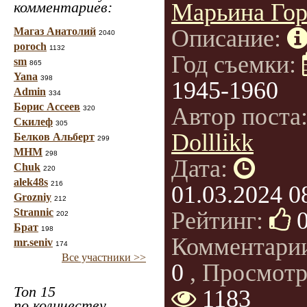
комментариев:
Марьина Гор
Описание:
Магаз Анатолий
2040
poroch
1132
Год съемки:
sm
865
Yana
398
1945-1960
Admin
334
Борис Ассеев
Автор поста
320
Скилеф
305
Dolllikk
Белков Альберт
299
МНМ
298
Дата:
Chuk
220
alek48s
216
01.03.2024 0
Grozniy
212
Strannic
Рейтинг:
202
Брат
198
Комментари
mr.seniv
174
Все участники >>
0
, Просмотр
Топ 15
1183
по количеству