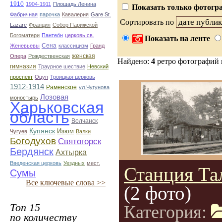
1910
1904-1911
Плошадь Ленина
Показать только фотогра
Фабричная
парочка
Кавалерия
Gare St.
Сортировать по
Lazare
Франция
Собор Парижской
Богоматери
Пантео́н
церковь св.
Показать на ленте
Сена
Женевьевы
классицизм
Гранд
женская
Опера
Рождественская
Найдено:
4
ретро фотографий
гимназия
Траурное шествие
Невский
проспект
Оцуп
Троицкая церковь
1912-1914
Раменское
ул.Чугунова
Лозовая
моностырь
Харьковская
область
Волчанск
Купянск
Изюм
Чугуев
Валки
Богодухов
Святогорск
Бердянск
Ахтырка
Введенская церковь
Уездных
мест.
Станция Та
Сумы
Все ключевые слова >>
(2 фото)
Топ 15
Категория:
по количеству