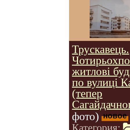
Трускавець.
Чотирьохпо
житлові бу
по вулиці К
(тепер
Сагайдачног
фото)
новое
Категория: