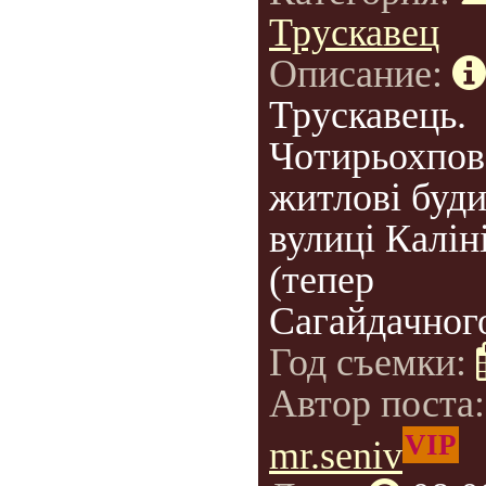
Трускавец
Описание:
Трускавець.
Чотирьохпов
житлові буд
вулиці Калін
(тепер
Сагайдачного
Год съемки:
Автор поста
VIP
mr.seniv