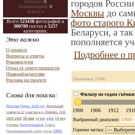
городов России
Рейтинг:
0
Комментарии:
0
Москвы
до сам
Карта:
-
фото старого К
Всего
523438
фотографий в
300789
постах в
5257
Беларуси, а та
категориях.
Это важно
пополняется уч
О проекте
Подробнее о п
Вопросы и ответы
Рекомендуем
Отказ от ответственности
Правообладателям
(Просмотров: 15438)
Реклама на проекте
Слова для поиска:
Фильтр по годам съёмки
Ярослав Пицек .1916 год.
Артельный
1900
1906
1912
191
староста 12 участка ж.д. Лобейко. А.М.
16 век
18 век
1903-1909
14 век
1410
Выбранный диапазон:
Ученики
Колотильшиков
Спасо-
Горячие метки:
1900-
Преображенский собор
песок