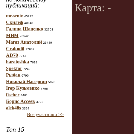
публикаций:
Карта: -
mr.seniv
45225
Скилеф
40848
Галина Шаненко
32703
МНМ
26542
Магаз Анатолий
25449
Crakodil
17967
AD70
7743
haratoshka
7618
Spektor
7249
Рыбак
6790
Николай Наседкин
5090
Ігор Кузьменко
4796
fischer
4401
Борис Ассеев
3722
alek48s
3394
Все участники >>
Топ 15