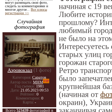
могут размещать свои фото,
начиная с 19 ве
следить за комментариями и
многое другое...
Все плюсы
Любите историю
регистрации >>
прошлому? Инт
Случайная
фотография
любимый город 
не было на этом
Интересуетесь
старых улиц го
горожан старог
Ретро транспорт
Аэровокзал
(1 фото)
было запечатле
Категория:
Саратов
VIP
Автор поста:
МНМ
крупнейшая баз
Год съемки:
1981
Дата:
21.05.2023 09:53
(начиная от
фо
Рейтинг:
0
Комментарии:
0
окраин), Украи
Карта:
-
заканчивая само
Всего
523439
фотографий в