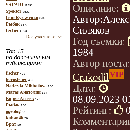
SAFARI
Описание:
11552
Spektor
8532
Автор:Алекс
Ігор Кузьменко
8485
Рыбак
7377
Силяков
fischer
6098
Все участники >>
Год съемки:
1984
Топ 15
по дополненным
Автор поста
публикациям:
VIP
fischer
Crakodil
459
korostenec
436
Дата:
Nadezda Mihhailova
186
Магаз Анатолий
184
08.09.2023 0
Борис Ассеев
178
Рыбак
156
Рейтинг:
ggeolog
88
kuban46
Комментари
59
Брат
56