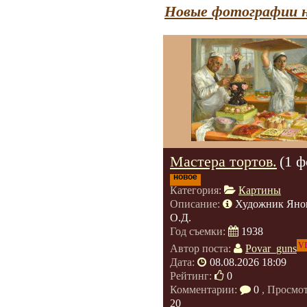
Новые фотографии н
Мастера тортов.
(1 ф
новое
Категория:
Картины
Описание:
Художник Яно
О.Д.
Год съемки:
1938
V
Автор поста:
Povar_guns
Дата:
08.08.2026 18:09
Рейтинг:
0
Комментарии:
0
, Просмо
20