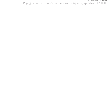
Powered by
4im
Page generated in 0.346270 seconds with 23 queries, spending 0.17000