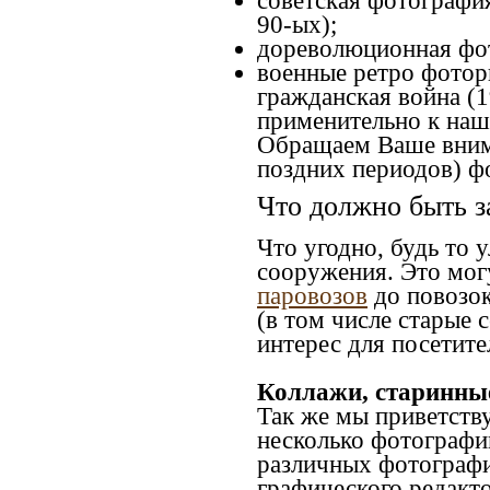
советская фотография
90-ых);
дореволюционная фото
военные ретро фоторг
гражданская война (1
применительно к наше
Обращаем Ваше внима
поздних периодов) ф
Что должно быть з
Что угодно, будь то 
сооружения. Это мог
паровозов
до повозок
(в том числе старые 
интерес для посетите
Коллажи, старинны
Так же мы приветств
несколько фотографи
различных фотографий
графического редакто