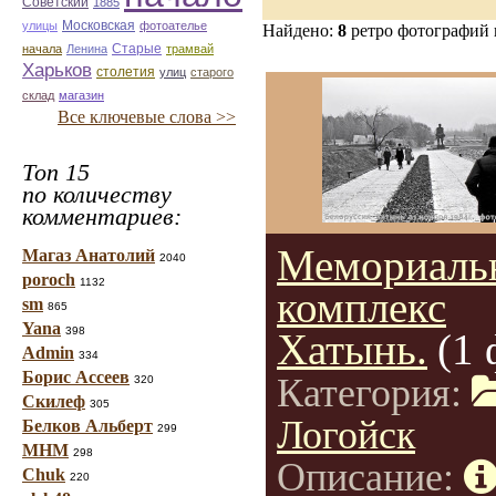
Советский
1885
улицы
Московская
фотоателье
Найдено:
8
ретро фотографий
Старые
начала
Ленина
трамвай
Харьков
столетия
улиц
старого
склад
магазин
Все ключевые слова >>
Топ 15
по количеству
комментариев:
Мемориаль
Магаз Анатолий
2040
poroch
1132
комплекс
sm
865
Yana
398
Хатынь.
(1 
Admin
334
Борис Ассеев
Категория:
320
Скилеф
305
Логойск
Белков Альберт
299
МНМ
298
Описание:
Chuk
220