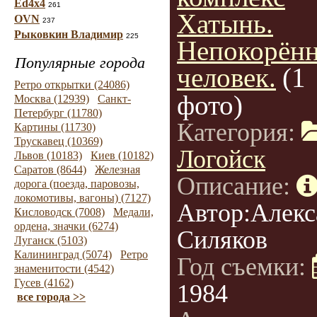
Ed4x4
261
Хатынь.
OVN
237
Рыковкин Владимир
225
Непокорён
Популярные города
человек.
(1
Ретро открытки (24086)
фото)
Москва (12939)
Санкт-
Петербург (11780)
Категория:
Картины (11730)
Трускавец (10369)
Логойск
Львов (10183)
Киев (10182)
Саратов (8644)
Железная
Описание:
дорога (поезда, паровозы,
локомотивы, вагоны) (7127)
Автор:Алекс
Кисловодск (7008)
Медали,
ордена, значки (6274)
Силяков
Луганск (5103)
Калининград (5074)
Ретро
Год съемки:
знаменитости (4542)
Гусев (4162)
1984
все города >>