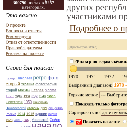
300790
постах в
5257
других республ
категориях.
участниками пр
Это важно
О проекте
Подробнее о п
Вопросы и ответы
Рекомендуем
Отказ от ответственности
(Просмотров: 8942)
Правообладателям
Реклама на проекте
Фильтр по годам съёмки
Слова для поиска:
1970
1971
1972
19
ретро
фото
Николаев
города
старый
фотография
Украина
Выбранный диапазон:
Старая
Москва
старой
Москвы
Горячие метки:
1920
годы
сквер
1934
году
1940
1950
Советская
Панорама
Показать только фотогра
дом
Николаевской
стороны
общества
Сортировать по
1914
1915
здание
Россия
биржи
вид
Собор
Успенский
1928
часть
Показать на ленте
начало