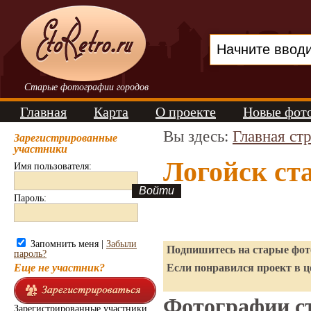
Старые фотографии городов
Главная
Карта
О проекте
Новые фот
Вы здесь:
Главная ст
Зарегистрированные
участники
Логойск ст
Имя пользователя:
Пароль:
Запомнить меня |
Забыли
Подпишитесь на старые фото
пароль?
Еще не участник?
Если понравился проект в ц
Фотографии ст
Зарегистрированные участники