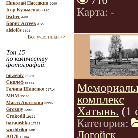
710
Николай Наседкин
5090
Карта: -
Ігор Кузьменко
4796
fischer
4401
Борис Ассеев
3722
alek48s
3394
Все участники >>
Топ 15
по количеству
фотографий:
mr.seniv
78286
Скилеф
56681
Мемориаль
Галина Шаненко
51714
комплекс
МНМ
35166
Магаз Анатолий
32292
Хатынь.
(1 
Grozniy
22990
Crakodil
19166
Категория:
haratoshka
17292
worldriko
14815
Логойск
AD70
12104