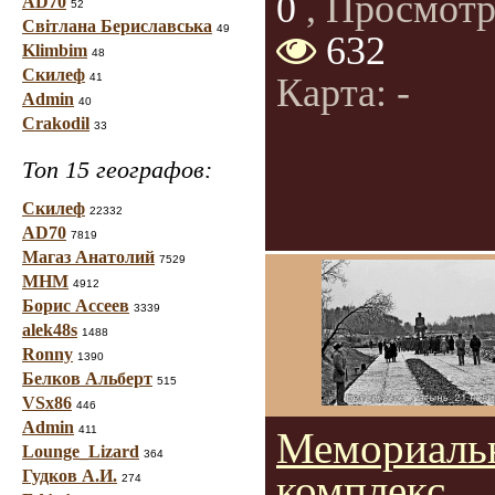
0
, Просмотр
AD70
52
Світлана Бериславська
49
632
Klimbim
48
Скилеф
41
Карта: -
Admin
40
Crakodil
33
Топ 15 географов:
Скилеф
22332
AD70
7819
Магаз Анатолий
7529
МНМ
4912
Борис Ассеев
3339
alek48s
1488
Ronny
1390
Белков Альберт
515
VSx86
446
Admin
411
Мемориаль
Lounge_Lizard
364
Гудков А.И.
комплекс
274