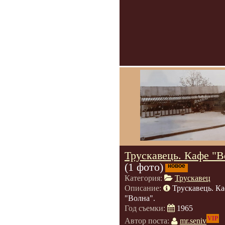
Трускавець. Кафе "В
(1 фото)
новое
Категория:
Трускавец
Описание:
Трускавець. К
"Волна".
Год съемки:
1965
VIP
Автор поста:
mr.seniv