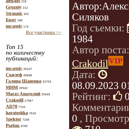
alek48s
216
Автор:Алекс
Grozniy
212
Strannic
Силяков
202
Брат
198
Год съемки:
mr.seniv
174
Все участники >>
1984
Топ 15
Автор поста
по количеству
публикаций:
VIP
Crakodil
mr.seniv
45237
Дата:
Скилеф
40848
Галина Шаненко
08.09.2023 0
32703
МНМ
26542
Рейтинг:
Магаз Анатолий
25449
Crakodil
17967
Комментари
AD70
7743
haratoshka
7618
0
, Просмотр
Spektor
7249
Рыбак
6790